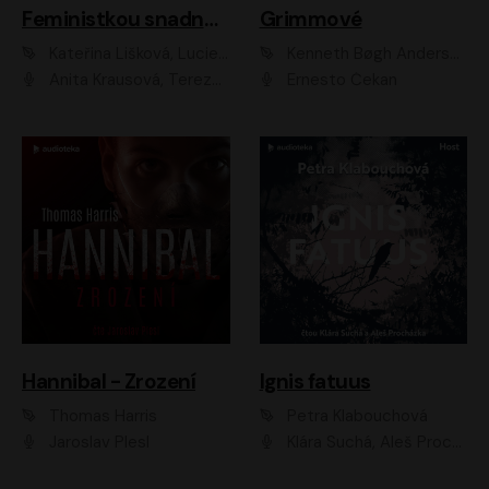
Feministkou snadno a rychle
Grimmové
Kateřina Lišková, Lucie Jarkovská
Kenneth Bøgh Andersen, Benni Bødker
Anita Krausová, Tereza Dočkalová
Ernesto Čekan
Hannibal - Zrození
Ignis fatuus
Thomas Harris
Petra Klabouchová
Jaroslav Plesl
Klára Suchá, Aleš Procházka