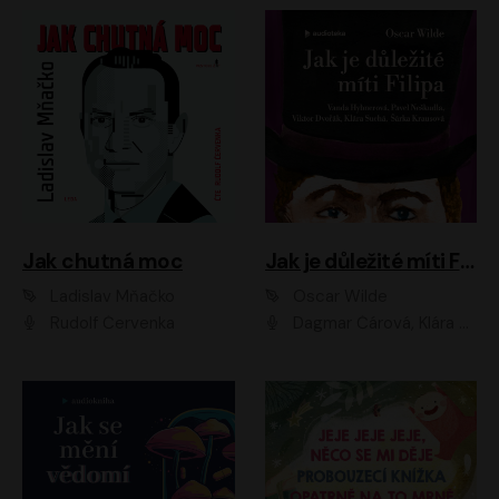
Jak chutná moc
Jak je důležité míti Filipa
Ladislav Mňačko
Oscar Wilde
Rudolf Červenka
Dagmar Čárová, Klára Suchá, Martin Hruška, Otakar Brousek ml., Pavel Neškudla, Radek Hoppe, Šárka Krausová, Vanda Hybnerová, Viktor Dvořák