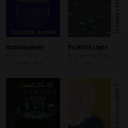
Rozložíš paměť
Rybářská chata
Marek Torčík
Stein Torleif Bjella
Vojtěch Hrabák
Jan Hájek