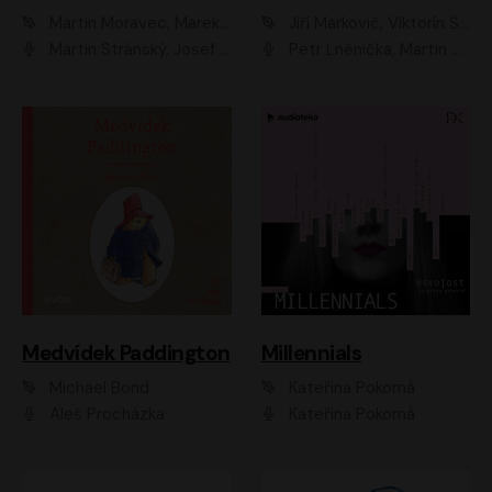
Martin Moravec, Marek Dvořák
Jiří Markovič, Viktorín Šulc
Martin Stránský, Josef Pejchal, Petra Bučková
Petr Lněnička, Martin Zahálka, Barbara Lukešová, Michal Zelenka
Medvídek Paddington
Millennials
Michael Bond
Kateřina Pokorná
Aleš Procházka
Kateřina Pokorná