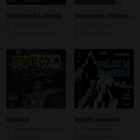
Sittafordská záhada
Skoncovat s Eddym B.
Agatha Christie
Édouard Louis
Otakar Brousek ml.
Daniel Krejčík
Smečka
Smějící se bestie
Tereza Kadečková, Petr Boček, Nelly Černohorská, Ondřej Kocáb, Ludmila Svozilová, Miroslav Pech, Karin Novotná, Jiří Sivok, Martin Štefko, Kateřina Malec Houfková, Tomáš Marton, Madla Pospíšilová Karasová, Michal Březina, Veronika Fiedlerová, Lukáš Vavrečka, Přemysl Krejčík, Mort Castle
Vilém Koubek
Libor Böhm
Martin Stránský