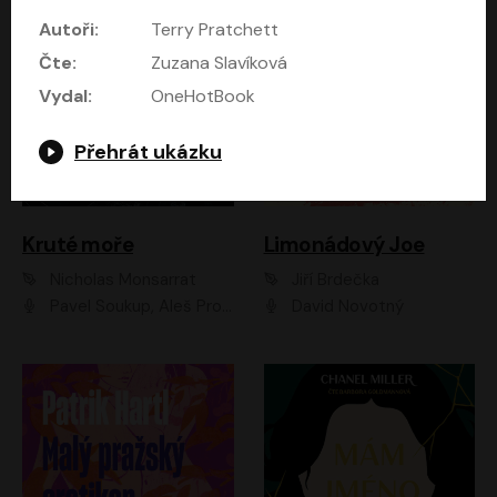
Autoři:
Terry Pratchett
Čte:
Zuzana Slavíková
Vydal:
OneHotBook
Přehrát ukázku
Kruté moře
Limonádový Joe
Nicholas Monsarrat
Jiří Brdečka
Pavel Soukup, Aleš Procházka, David Novotný, Marek Holý, Martin Preiss, Jakub Saic, Petr Neskusil, David Matásek, Vasil Fridrich, Pavel Rímský, Zuzana Slavíková, Zbyšek Horák, Martin Zahálka, Luboš Ondráček, Amélie Vránová, Andrea Elsnerová, Anna Theimerová, Antonín Navrátil, Apolena Velsová, Bohdan Tůma, Filip Jančík, Filip Švarc, Jan Škvor, Jiří Köhler, Kateřina Peřinová, Kristýna Nebeská, Kristýna Skružná, Ladislav Cigánek, Libor Terš, Lucie Timíková, Martin Hruška, Martin Stránský, Michal Holán, Michal Jagelka, Milada Vaňkátová, Oldřich Hajlich, Pavel Dytrt, Petr Burian, Petr Gelnar, Radek Hoppe, Radek Škvor, Radovan Vaculík, Richard Fiala, Robert Hájek, Robin Pařík, Roman Hajlich, Roman Říčař, Svatopluk Schuller, Terezie Taberyová, Valentina Vránová, Vojtěch hájek, Zuzana Kajnarová Říčařová
David Novotný