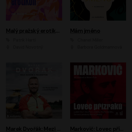
Malý pražský erotikon
Mám jméno
Patrik Hartl
Chanel Miller
David Novotný
Barbora Goldmannová
Marek Dvořák: Mezi nebem a pacientem
Markovič: Lovec přízraků