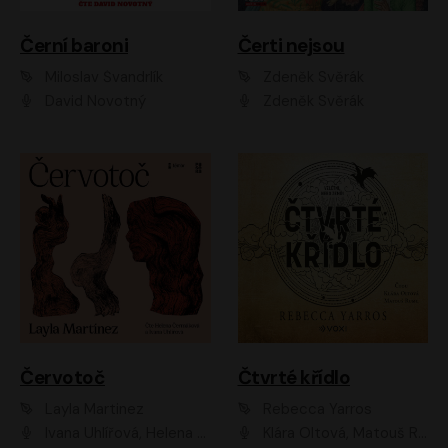
Černí baroni
Čerti nejsou
Miloslav Švandrlík
Zdeněk Svěrák
David Novotný
Zdeněk Svěrák
Červotoč
Čtvrté křídlo
Layla Martinez
Rebecca Yarros
Ivana Uhlířová, Helena Čermáková
Klára Oltová, Matouš Ruml