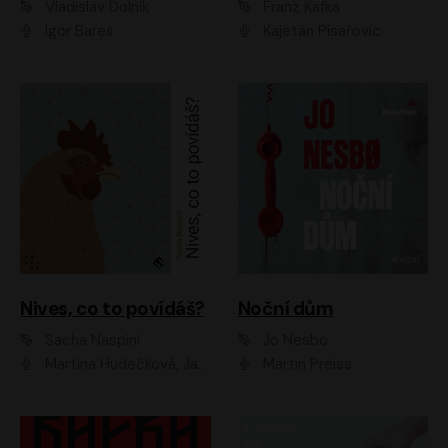
Vladislav Dolník
Franz Kafka
Igor Bareš
Kajetán Písařovic
Nives, co to povídáš?
Noční dům
Sacha Naspini
Jo Nesbo
Martina Hudečková, Jaromír Meduna, Zuzana Slavíková
Martin Preiss