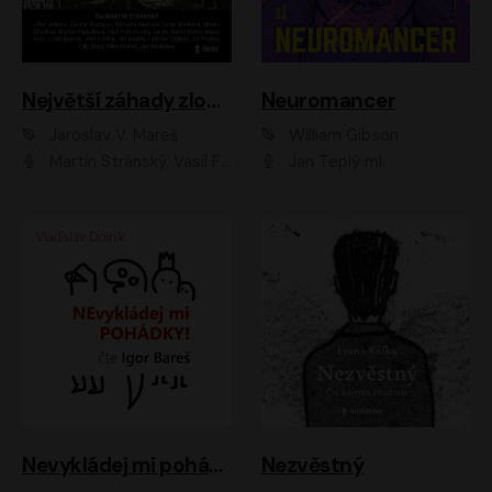
Největší záhady zločinu
Neuromancer
Jaroslav V. Mareš
William Gibson
Martin Stránský, Vasil Fridrich, Filip Jančík, Martin Preiss, Marek Holý, Lukáš Hlavica, Libor Hruška, Jan Maxián, Ladislav Cigánek, Jiří Ployhar, Filip Švarc, Vilém Udatný, Jan Vondráček, Jitka Ježková, Zuzana Slavíková, Michaela Klenková, Lucie Juřičková, Miriam Chytilová, Martina Hudečková
Jan Teplý ml.
Nevykládej mi pohádky
Nezvěstný