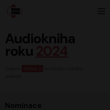
Hlavn
Men
Audiokniha roku
Audiokniha
roku
2024
Známe
vítěze
letošního ročníku
ankety!
Nominace