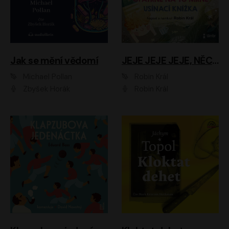
Jak se mění vědomí
JEJE JEJE JEJE, NĚCO SE MI DĚJE + PROBOUZECÍ KNÍŽKA + OPATRNĚ NA TO MRNĚ + USÍNACÍ KNÍŽKA
Michael Pollan
Robin Král
Zbyšek Horák
Robin Král