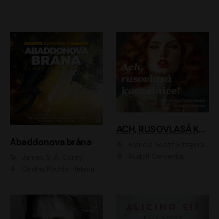
ACH, RUSOVLASÁ KOUZELNICE!
Abaddonova brána
Francis Scott Fitzgerald
Rudolf Červenka
James S. A. Corey
Ondřej Rychlý, Helena Dvořáková, Tereza Císařová, Jan Teplý, Jiří Vyorálek, Matěj Převrátil