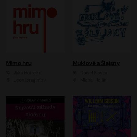
Muklové a Šlajsny
Mimo hru
Daniel Flasza
Jirka Hofreitr
Michal Holán
Leon Ibragimov