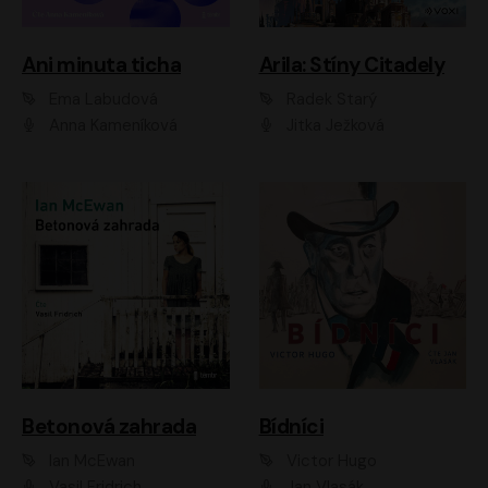
Ani minuta ticha
Arila: Stíny Citadely
Ema Labudová
Radek Starý
Anna Kameníková
Jitka Ježková
Betonová zahrada
Bídníci
Ian McEwan
Victor Hugo
Vasil Fridrich
Jan Vlasák