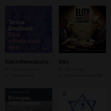
Dům v Matoušově ulici
Elity
Tereza Boučková
Jiří Havelka
Jitka Ježková
Anna Kameníková, Filip Březina, Jiří Lábus, Jiří Vyorálek, Klára Melíšková, Miloslav König, Miroslav Hanuš, Pavla Tomicová, Petr Lněnička, Richard Stanke, Taťjana Medveská, Václav Neužil, Vojtech Vondráček, Zdeněk Piškula