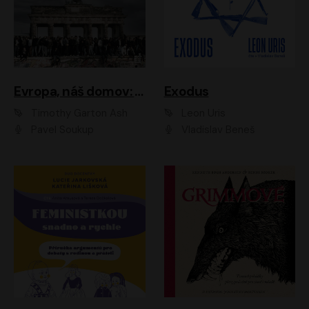
Evropa, náš domov: Od vylodění v Normandii po válku na Ukrajině
Exodus
Timothy Garton Ash
Leon Uris
Pavel Soukup
Vladislav Beneš