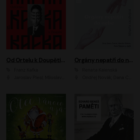
Od Ortelu k Doupěti – tucet Kafkových povídek
Orgány nepatří do nebe
Franz Kafka
Renata Kalenská
Jaroslav Plesl, Miloslav Mejzlík, David Novotný, Lukáš Hlavica, Jaromír Meduna, Václav Neužil, Otakar Brousek ml., Jan Holík, Václav Marhold
Ondřej Novák, Dana Černá, Martin Sláma, Petr Štěpán, Libor Hruška, Filip Jančík, Jakub Urbánek, Barbora Goldmannová, Karolína Zbořilová, Petra Šimberová, Richard Wágner, Klára Sochorová, Šárka Šildová, Zbyšek Horák, Anita Krausová