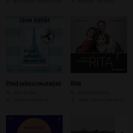
Igor Bareš, David Švehlík
Miroslav Táborský
Před sebou neutečeš
Rita
John Boyne
Marta Buchaca
Vlasta Peterková
Jakub Žáček, Martha Issová