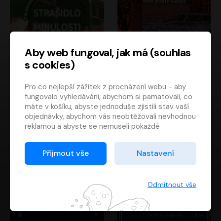
Aby web fungoval, jak má (souhlas
s cookies)
Strašidlo minulosti
Svět podle Garpa
Pro co nejlepší zážitek z procházení webu - aby
Jaroslav Velinský
John Irving
fungovalo vyhledávání, abychom si pamatovali, co
Libor Hruška
David Novotný
máte v košíku, abyste jednoduše zjistili stav vaší
objednávky, abychom vás neobtěžovali nevhodnou
reklamou a abyste se nemuseli pokaždé
přihlašovat.
Proto od vás potřebujeme souhlas se
Přijmout vše
Nastavení
zpracováním souborů cookies
, tj. malých souborů,
které se dočasně ukládají ve vašem prohlížeči.
Děkujeme, že nám ho dáte a pomůžete nám tak
Odmítnout vše
web zlepšovat.