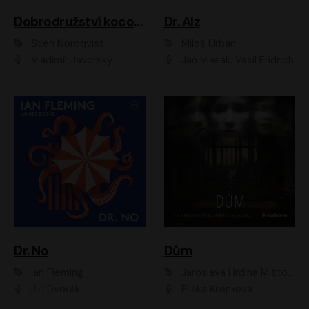
Dobrodružství kocoura Fiškuse a dědy Pettsona 1
Dr. Alz
Sven Nordqvist
Miloš Urban
Vladimír Javorský
Jan Vlasák, Vasil Fridrich
Dr. No
Dům
Ian Fleming
Jaroslava Hrdina Mištová
Jiří Dvořák
Eliška Křenková