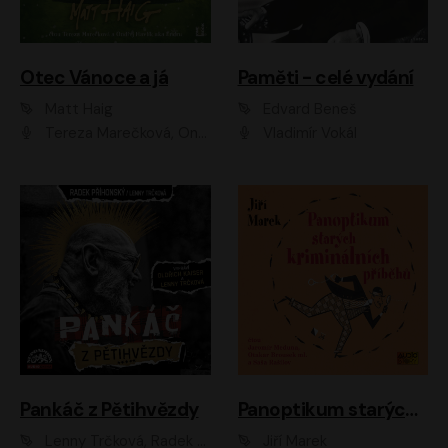
Otec Vánoce a já
Paměti - celé vydání
Matt Haig
Edvard Beneš
Tereza Marečková, Ondřej Endru Havlík
Vladimír Vokál
Pankáč z Pětihvězdy
Panoptikum starých kriminálních příběhů
Lenny Trčková, Radek Příhonský
Jiří Marek