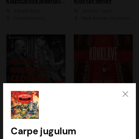
Klapzubova jedenáctka
Kloktat dehet
Eduard Bass
Jáchym Topol
David Novotný
Mark Kristián Hochman
Konec rudého člověka
Konkláve
Světlana Alexijevičová, Daniel Majling
Robert Harris
Jan Sklenář, Jan Staněk, Jan Vondráček, Johanna Tesařová, Klára Sedláčková Ottová, Magdalena Zimová, Marie Poulová, Martin Matejka, Miroslav Zavičár, Pavel Neškudla, Samuel Toman, Šimon Kučera, Štěpánka Fingerhutová, Tomáš Turek
Jan Kolařík
Carpe jugulum