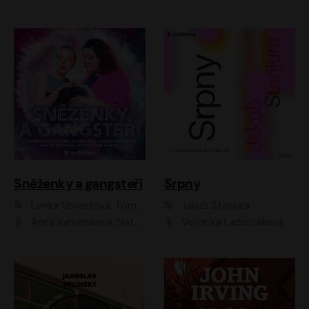
Sněženky a gangsteři
Srpny
Lenka Veverková, Tomáš Dianiška
Jakub Stanjura
Anna Kameníková, Nataša Bednářová, Tereza Hof, Taťjana Medvecká, Zuzana Slavíková, Šimon Krupa, Robert Mikluš, Jiří Vyorálek, Kryštof Hádek, Martin Hofmann, Martin Hruška
Veronika Lazorčáková