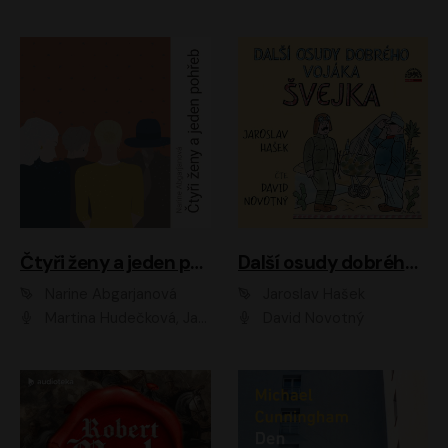
Čtyři ženy a jeden pohřeb
Další osudy dobrého vojáka Švejka
Narine Abgarjanová
Jaroslav Hašek
Martina Hudečková, Jaromír Meduna
David Novotný