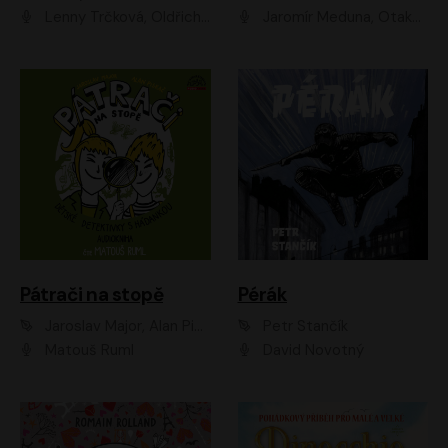
Lenny Trčková, Oldřich Kaiser
Jaromír Meduna, Otakar Brousek ml., Saša Rašilov
Pátrači na stopě
Pérák
Jaroslav Major, Alan Piskač
Petr Stančík
Matouš Ruml
David Novotný