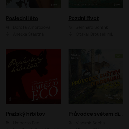
Poslední léto
Pozdní život
Dorota Ambrožová
Bernhard Schlink
Anežka Šťastná
Otakar Brousek ml.
Pražský hřbitov
Průvodce světem dinosaurů aneb Nová cesta do pravěku
Umberto Eco
Vladimír Socha