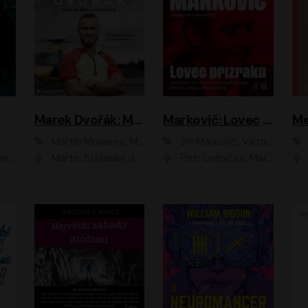
Marek Dvořák: Mezi nebem a pacientem
Markovič: Lovec přízraků
Martin Moravec, Marek Dvořák
Jiří Markovič, Viktorín Šulc
vá
Martin Stránský, Josef Pejchal, Petra Bučková
Petr Lněnička, Martin Zahálka, Barbara Lukešová, Michal Zelenka