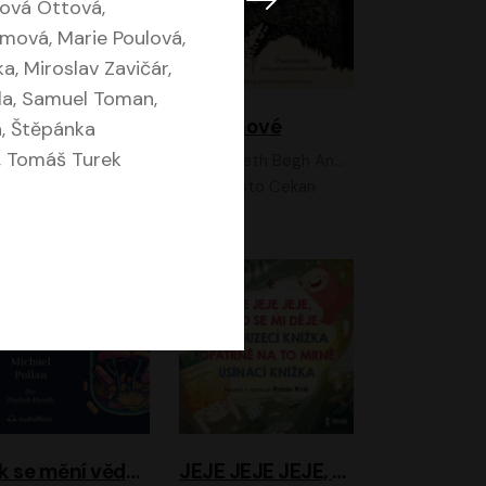
ková Ottová,
mová, Marie Poulová,
a, Miroslav Zavičár,
la, Samuel Toman,
Feministkou snadno a rychle
Grimmové
, Štěpánka
, Tomáš Turek
Kateřina Lišková, Lucie Jarkovská
Kenneth Bøgh Andersen, Benni Bødker
Anita Krausová, Tereza Dočkalová
Ernesto Čekan
Jak se mění vědomí
JEJE JEJE JEJE, NĚCO SE MI DĚJE + PROBOUZECÍ KNÍŽKA + OPATRNĚ NA TO MRNĚ + USÍNACÍ KNÍŽKA