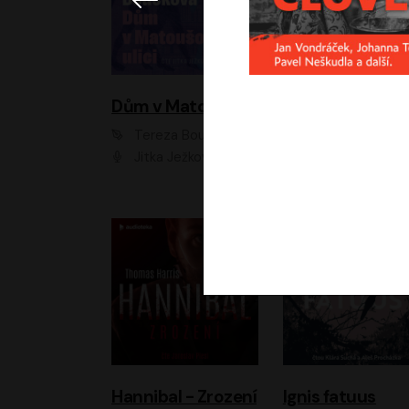
Dům v Matoušově ulici
Elity
Tereza Boučková
Jiří Havelka
Jitka Ježková
Anna Kameníková, Filip Březina, Jiří Lábus, Jiří Vyorálek, Klára Melíšková, Miloslav König, Miroslav Hanuš, Pavla Tomicová, Petr Lněnička, Richard Stanke, Taťjana Medveská, Václav Neužil, Vojtech Vond
Hannibal - Zrození
Ignis fatuus