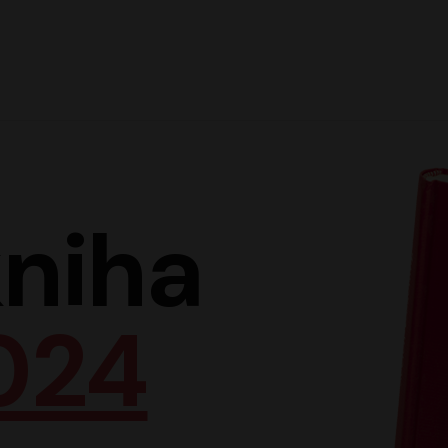
Hlav
niha
024