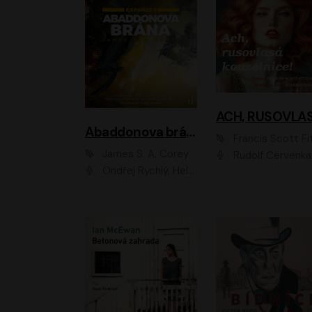
Abaddonova brána
Francis Scott Fitzger
James S. A. Corey
Rudolf Červenka
Ondřej Rychlý, Helena Dvořáková, Tereza Císařová, Jan Teplý, Jiří Vyorálek, Matěj Převrátil