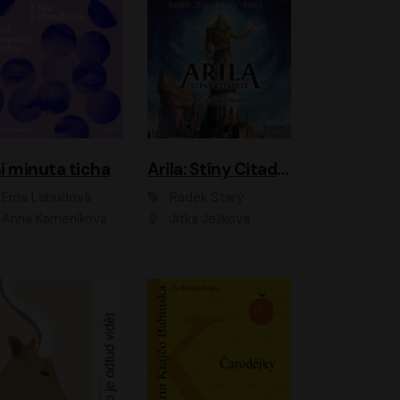
i minuta ticha
Arila: Stíny Citadely
Ema Labudová
Radek Starý
Anna Kameníková
Jitka Ježková