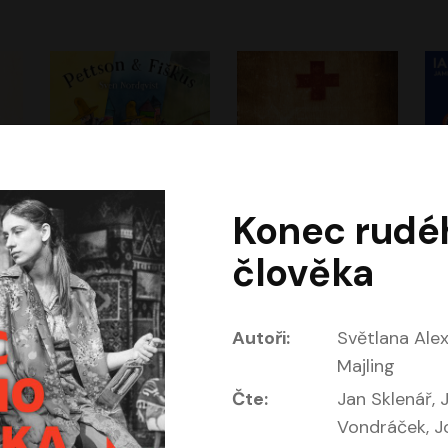
Konec rudé
Dobrodružství kocoura Fiškuse a dědy Pettsona 1
Dr. Alz
Dr
člověka
m
Sven Nordqvist
Miloš Urban
Vladimír Javorský
Jan Vlasák, Vasil Fridrich
Autoři:
Světlana Alex
Majling
Čte:
Jan Sklenář, 
Vondráček, J