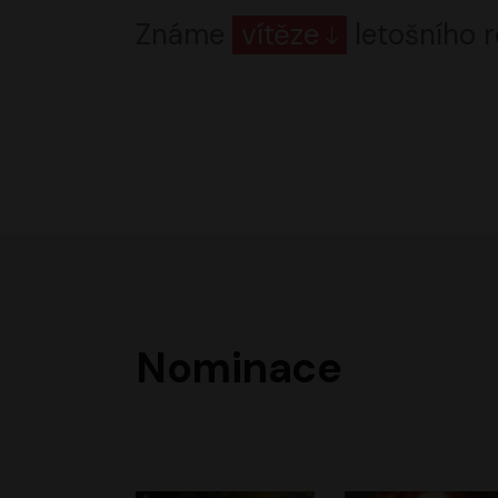
Známe
vítěze
letošního r
Nominace