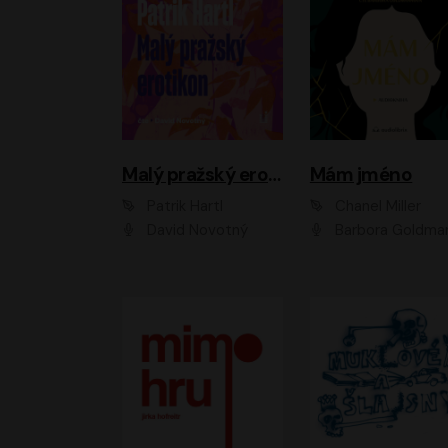
Malý pražský erotikon
Mám jméno
Patrik Hartl
Chanel Miller
David Novotný
Barbora Goldmanno