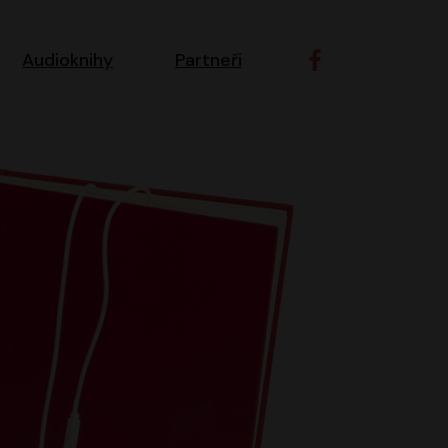
ní navigace
Audioknihy
Partneři