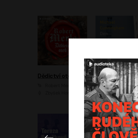
Dědictví otců
Den
Robert Merle
Michael Cunningha
Zbyšek Horák
Petr Stach