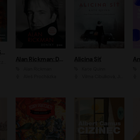
ACH, RUSOVLASÁ KOUZELNICE!
Alan Rickman: Deníky
Alicina Síť
An
ald
Alan Rickman
Kate Quinn
Aleš Procházka
Vilma Cibulková, Jitka Ježková