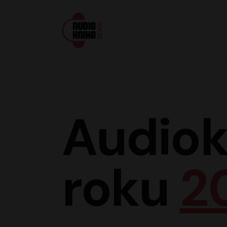
Audiokniha roku
Audiok
roku
2