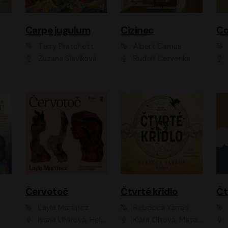
Carpe jugulum
Cizinec
Co
Terry Pratchett
Albert Camus
Zuzana Slavíková
Rudolf Červenka
Červotoč
Čtvrté křídlo
Layla Martinez
Rebecca Yarros
Ivana Uhlířová, Helena Čermáková
Klára Oltová, Matouš Ruml