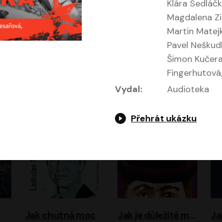
Klára Sedláč
Magdalena Zi
Martin Matejk
Pavel Neškud
Evropa, náš domov: Od vylodění v Normandii po válku na Ukrajině
Exodus
Šimon Kučera
Fingerhutová
Timothy Garton Ash
Leon Uris
ráček, Zdeněk Piškula
Pavel Soukup
Vladislav Beneš
Vydal:
Audioteka
Přehrát ukázku
Jak chutná moc
Jak je důležité míti Filipa