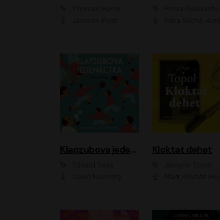
Thomas Harris
Petra Klabouch
Jaroslav Plesl
Klára Suchá, Aleš Procház
Klapzubova jedenáctka
Kloktat dehet
Eduard Bass
Jáchym Topol
David Novotný
Mark Kristián Hoch