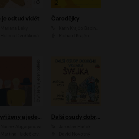
 je odtud vidět
Čarodějky
Mariana Leky
Karin Krajčo Babinská
Helena Dvořáková
Richard Krajčo
Čtyři ženy a jeden pohřeb
Další osudy dobrého vojáka Švejka
Narine Abgarjanová
Jaroslav Hašek
Martina Hudečková, Jaromír Meduna
David Novotný