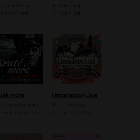
Michael Pollan
Robin Král
Zbyšek Horák
Robin Král
uté moře
Limonádový Joe
Nicholas Monsarrat
Jiří Brdečka
up, Aleš Procházka, David Novotný, Marek Holý, Martin Preiss, Jakub Saic, Petr Neskusil, David Matásek, Vasil Fridrich, Pavel Rímský, Zuzana Slavíková, Zbyšek Horák, Martin Zahálka, Luboš Ondráček, Amélie Vránová, Andrea Elsnerová, Anna Theimerová, Antonín Navrátil, Apolena Velsová, Bohdan Tůma, Filip Jančík, Filip Švarc, Jan Škvor, Jiří Köhler, Kateřina Peřinová, Kristýna Nebeská, Kristýna Skružná, Ladislav Cigánek, Libor Terš, Lucie Timíková, Martin Hruška, Martin Stránský, Michal Holán, Michal Jagelka, Milada Vaňkátová, Oldřich Hajlich, Pavel Dytrt, Petr Burian, Petr Gelnar, Radek Hoppe, Radek Škvor, Radovan Vaculík, Richard Fiala, Robert Hájek, Robin Pařík, Roman Hajlich, Roman Říčař, Svatopluk Schuller, Terezie Taberyová, Valentina Vránová, Vojtěch hájek, Zuzana Kajnarová Říčařová
David Novotný