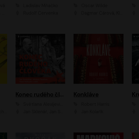
ová
Ladislav Mňačko
Oscar Wilde
ka
Rudolf Červenka
Dagmar Čárová, Klára Suchá, Martin Hruška, Otakar Brousek ml., Pavel Neškudla, Radek Hoppe, Šárka Krausová, Vanda Hybnerová, Viktor Dvořák
Konec rudého člověka
Konkláve
Kr
Světlana Alexijevičová, Daniel Majling
Robert Harris
man
Jan Sklenář, Jan Staněk, Jan Vondráček, Johanna Tesařová, Klára Sedláčková Ottová, Magdalena Zimová, Marie Poulová, Martin Matejka, Miroslav Zavičár, Pavel Neškudla, Samuel Toman, Šimon Kučera, Štěpánka Fingerhutová, Tomáš Turek
Jan Kolařík
Pavel Souk