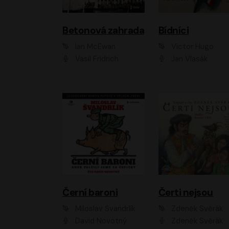
Betonová zahrada
Bídníci
Ian McEwan
Victor Hugo
Vasil Fridrich
Jan Vlasák
Černí baroni
Čerti nejsou
Miloslav Švandrlík
Zdeněk Svěrák
David Novotný
Zdeněk Svěrák