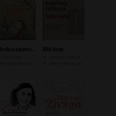
Belinda a tajemný výlet
Bílá Voda
Jolka Krásná
Kateřina Tučková
Michaela Maurerová
Dana Pešková, Johanna Tesařová, Ladislav Cigánek, Libuše Švormová, Oldřich Vlach, Pavla Tomicová, Petr Pochop, Tereza Vítů, Vanda Hybnerová