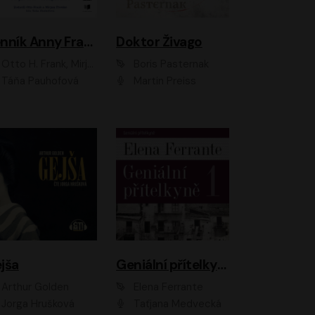
Denník Anny Frankovej
Doktor Živago
Otto H. Frank, Mirjam Pressler
Boris Pasternak
Táňa Pauhofová
Martin Preiss
jša
Geniální přítelkyně
Arthur Golden
Elena Ferrante
Jorga Hrušková
Taťjana Medvecká