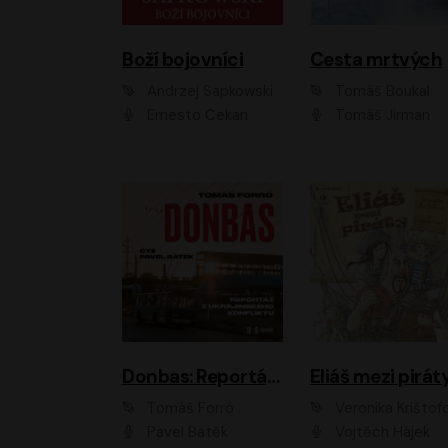
Boží bojovníci
Cesta mrtvých
Andrzej Sapkowski
Tomáš Boukal
Ernesto Čekan
Tomáš Jirman
Donbas: Reportáž z ukrajinského konfliktu
Eliáš mezi pirát
Tomáš Forró
Veronika Krištof
Pavel Batěk
Vojtěch Hájek