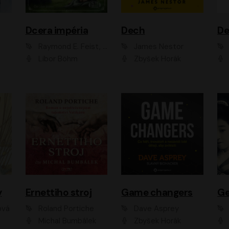
Dcera impéria
Dech
Raymond E. Feist, Janny Wurts
James Nestor
Libor Böhm
Zbyšek Horák
y
Ernettiho stroj
Game changers
Ge
ová
Roland Portiche
Dave Asprey
Michal Bumbálek
Zbyšek Horák