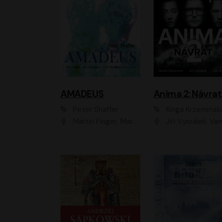
AMADEUS
Anima 2: Návrat
Peter Shaffer
Kinga Krzemińsk
Martin Finger, Marek Lambora, Eliška Zbanková, Martin Písařík, Václav Neužil, Kamil Halbich, Aleš Procházka, Miroslav Táborský, Hanuš Bor, Jan Hájek
Jiří Vyorálek, Vanda Hybnerová, Jan Nedbal, Tereza Vilišová, Matylda Miškovská, Johana Tesařová, Jana Boušková, Ivana Uhlířová, Martin Myšička, Dana Černá, Ladislav Frej, Miroslav Hanuš, Zuzana Kronerová, Pavel Neškudla, Luboš Veselý, Jan Holík, Ondřej Malý, Leoš Noha, Karolína Baranová, Jan Battěk, Kryštof Bartoš, Daniela Čermáková, Hanuš Bor, Petr Gojda, Lucie Laňková, Jan Horák Radúz Mácha, Jan Meduna, Marta Menes, Jaromíra Mílová, Michal Sieczkowski, Jiří Suchánek, Anežka Šťastná, Lenka V