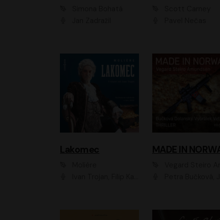
Simona Bohatá
Scott Carney
Jan Zadražil
Pavel Nečas
Lakomec
MADE IN NORW
Moliére
Vegard Steiro Amunds
Ivan Trojan, Filip Kaňkovský, Ondřej Brousek, Anežka Šťastná, Klára Suchá, Jaromír Meduna, Dana Černá, Václav Vydra, Jiří Knot, Petr Lněnička, Lubor Šplíchal, Jiří Maryško, Petr Šplíchal
Petra Bučková, Jan Dolanský, Jiří Vyorálek, Ondřej Rychlý, Ondřej Vetchý, Klára Suchá, Jan Vlasák, Jana Stryková, Igor Bareš, Mirosl