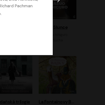
 Richard Pachman
.
K otevřenému nebi
Klára a Slunce
Antonio G. Iturbe
Kazuo Ishiguro
Vladimír Javorský, Ondřej Brousek
Klára Suchá
daňská trilogie
La Fontainovy Bajky