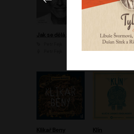
Jak se dělá zoo
Petr Fejk
Ondřej Neff
Petr Fejk
Libor Hruška
Klikař Beny
Klín