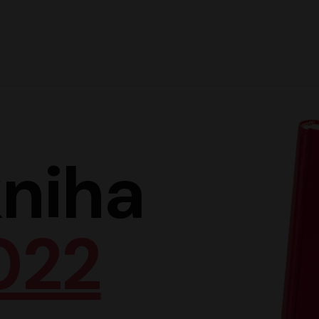
Hlav
niha
022