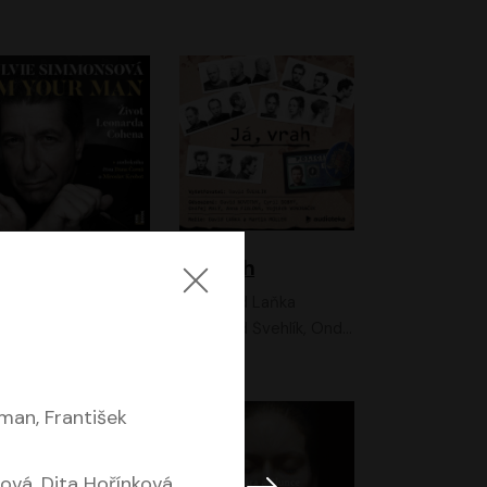
I'm your man: Život Leonarda Cohena
Já, vrah
Sylvie Simmonsová
David Laňka
OneHotBook
David Švehlík, Ondřej Malý, Anna Fialová, Cyril Dobrý, Vojtěch Vondráček, David Novotný, Ladislav Cigánek
man, František
vá, Dita Hořínková,