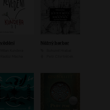
vědění
Něžný barbar
Milan Kundera
Bohumil Hrabal
Radúz Mácha
Petr Čtvrtníček