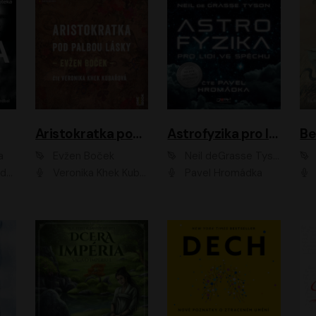
Aristokratka pod palbou lásky
Astrofyzika pro lidi ve spěchu
a
Evžen Boček
Neil deGrasse Tyson
rtišková - Nejezchlebová, Jiří Wohanka
Veronika Khek Kubařová
Pavel Hromádka