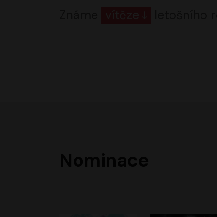
Známe
vítěze
letošního r
Nominace