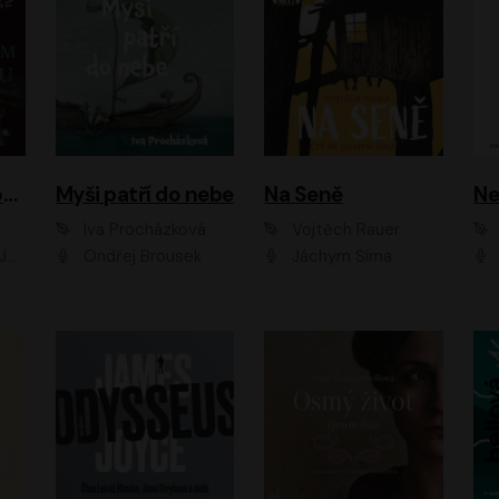
Muž v hnědém obleku
Myši patří do nebe
Na Seně
Ne
Iva Procházková
Vojtěch Rauer
ák
Ondřej Brousek
Jáchym Šíma