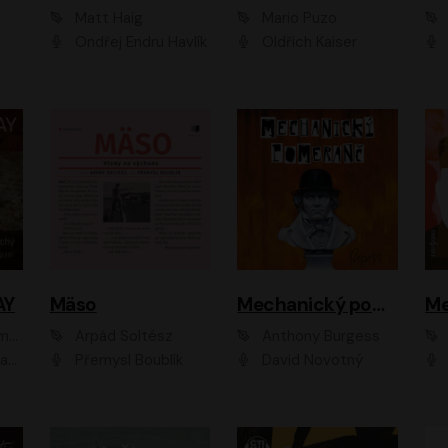
Matt Haig
Mario Puzo
Ondřej Endru Havlík
Oldřich Kaiser
AY
Mäso
Mechanický pomeranč
Me
en
Arpád Soltész
Anthony Burgess
av Etzler
Přemysl Boublík
David Novotný