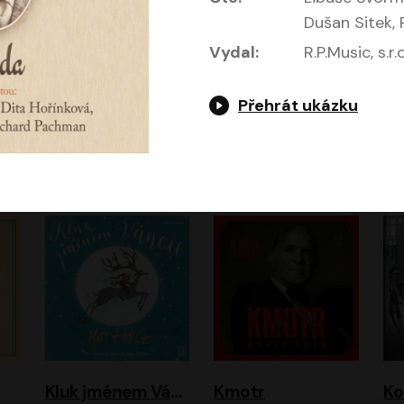
Dušan Sitek,
Vydal:
R.P.Music, s.r.o
Jeruzalémský masakr
Jsem Baťa, dokážu to!
Jsem tu omylem
Přehrát ukázku
Jozef Banáš
Martin Johanna
Luboš Ondráček
Petr Čtvrtníček, Kryštof Hádek, Jiří Lábus, Dana Černá, Miroslav Táborský, Oldřich Navrátil, Milan Šteindler, David Vávra, Marie Tomsová
Kluk jménem Vánoce
Kmotr
Ko