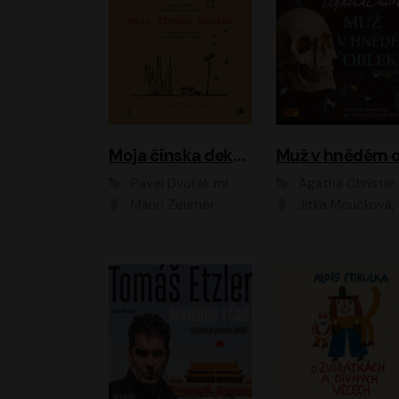
Moja čínska dekáda
Pavel Dvořák ml.
Agatha Christie
Mário Zeumer
Jitka Moučková, Jan Šťastný, Zbyšek Hor