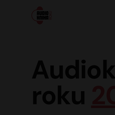
Audiokniha roku
Audiok
roku
2