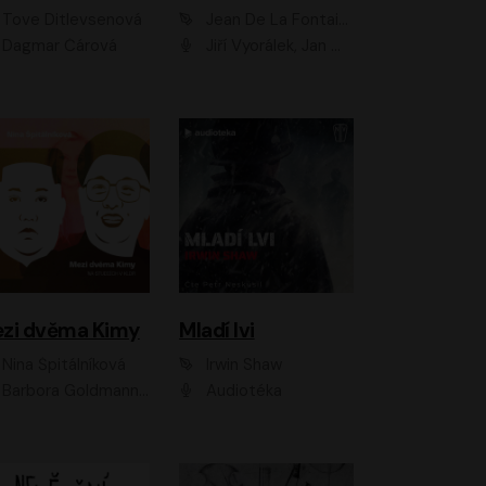
Tove Ditlevsenová
Jean De La Fontaine
Dagmar Čárová
Jiří Vyorálek, Jan Meduna, Tereza Vilišová, Jitka Molavcová, Jan Vlasák, Petr Čtvrtníček, Vasil Fridrich, Jan Cina
zi dvěma Kimy
Mladí lvi
Nina Špitálníková
Irwin Shaw
Barbora Goldmannová
Audiotéka