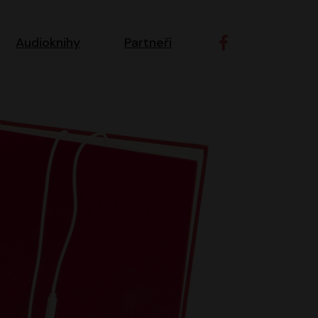
ní navigace
Audioknihy
Partneři