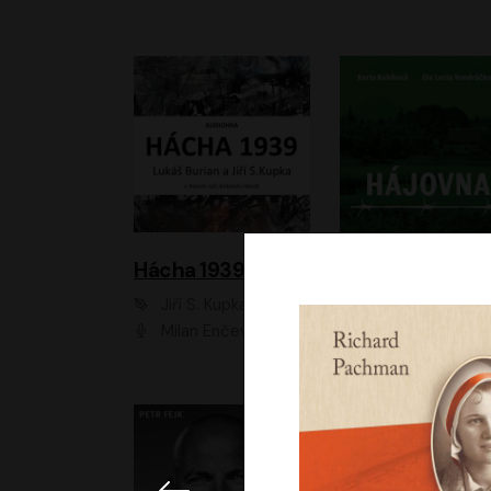
Hácha 1939
Hájovna
Jiří S. Kupka, Lukáš Burian
Karla Kubíková
Milan Enčev, Alžběta Fišerová, Marek Helma, Antonín Hardt, Jitka Sedláčková, Lukáš Burian, Vojtěch Havelka
Lucie Vondráčk