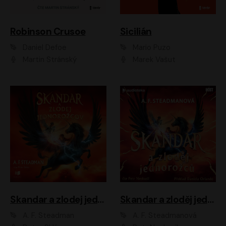
Robinson Crusoe
Sicilián
Daniel Defoe
Mario Puzo
Martin Stránský
Marek Vašut
Skandar a zlodej jednorožcov
Skandar a zloděj jednorožců
A. F. Steadman
A. F. Steadmanová