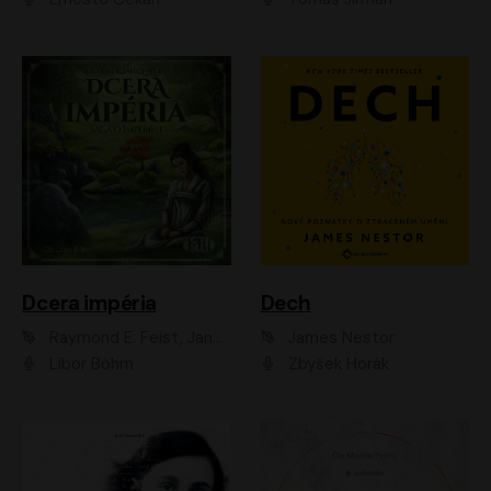
Dcera impéria
Dech
Raymond E. Feist, Janny Wurts
James Nestor
Libor Böhm
Zbyšek Horák