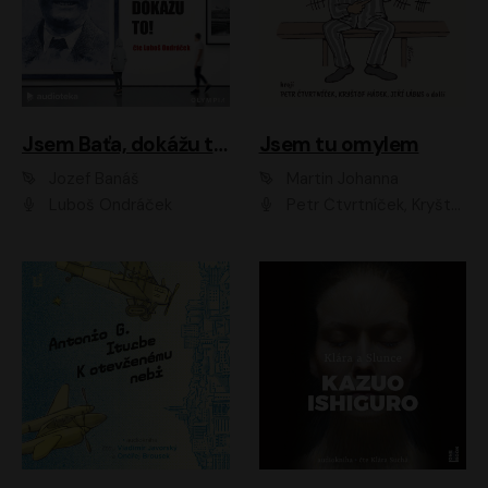
Jsem Baťa, dokážu to!
Jsem tu omylem
Jozef Banáš
Martin Johanna
Luboš Ondráček
Petr Čtvrtníček, Kryštof Hádek, Jiří Lábus, Dana Černá, Miroslav Táborský, Oldřich Navrátil, Milan Šteindler, David Vávra, Marie Tomsová