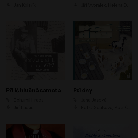
Jan Kolařík
Jiří Vyorálek, Helena Dvořáková, Pavel Šimčík, Ondřej Rychlý, Radek Holub, Filip Kaňkovský, Luboš Veselý, Tomáš Dastlík, Tereza Dočkalová, David Nyč
Příliš hlučná samota
Psí dny
Bohumil Hrabal
Jana Jašová
Jiří Lábus
Petra Špalková, Petr Čtvrtníček