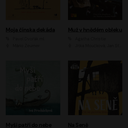
Moja čínska dekáda
Muž v hnědém obleku
Pavel Dvořák ml.
Agatha Christie
Mário Zeumer
Jitka Moučková, Jan Šťastný, Zbyšek Horák
Myši patří do nebe
Na Seně