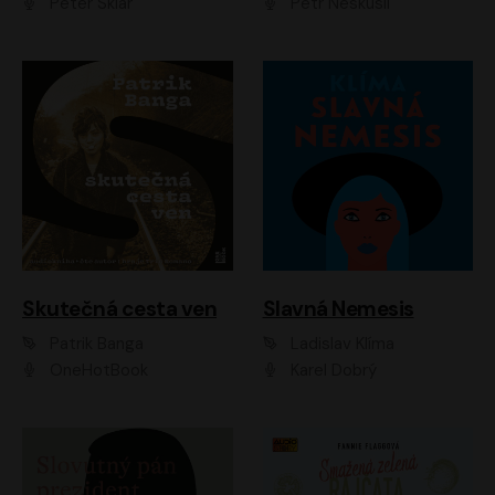
Peter Sklár
Petr Neskusil
Skutečná cesta ven
Slavná Nemesis
Patrik Banga
Ladislav Klíma
OneHotBook
Karel Dobrý