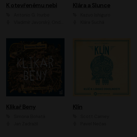
K otevřenému nebi
Klára a Slunce
Antonio G. Iturbe
Kazuo Ishiguro
Vladimír Javorský, Ondřej Brousek
Klára Suchá
Klikař Beny
Klín
Simona Bohatá
Scott Carney
Jan Zadražil
Pavel Nečas