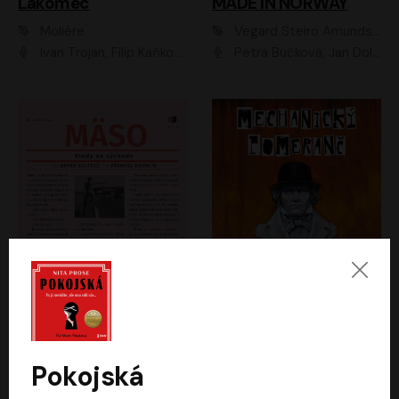
Lakomec
MADE IN NORWAY
Moliére
Vegard Steiro Amundsen
Ivan Trojan, Filip Kaňkovský, Ondřej Brousek, Anežka Šťastná, Klára Suchá, Jaromír Meduna, Dana Černá, Václav Vydra, Jiří Knot, Petr Lněnička, Lubor Šplíchal, Jiří Maryško, Petr Šplíchal
Petra Bučková, Jan Dolanský, Jiří Vyorálek, Ondřej Rychlý, Ondřej Vetchý, Klára Suchá, Jan Vlasák, Jana Stryková, Igor Bareš, Miroslav Etzler
Mäso
Mechanický pomeranč
Arpád Soltész
Anthony Burgess
Přemysl Boublík
David Novotný
Pokojská