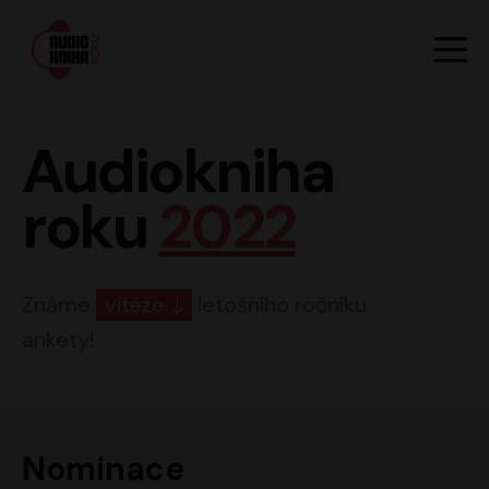
Hlavn
Men
Audiokniha roku
Audiokniha
roku
2022
Známe
vítěze
letošního ročníku
ankety!
Nominace