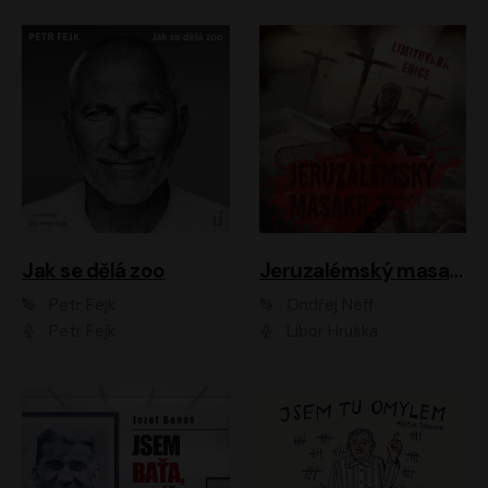
Jak se dělá zoo
Jeruzalémský masakr
Petr Fejk
Ondřej Neff
Petr Fejk
Libor Hruška