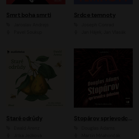
Smrt boha smrti
Srdce temnoty
Jaroslav Andrejs
Joseph Conrad
Pavel Soukup
Jan Hájek, Jan Vlasák
Staré odrůdy
Stopárov sprievodca galaxiou
Ewald Arenz
Douglas Adams
Jitka Ježková
Martin Mňahončák