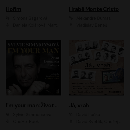
Hořím
Hrabě Monte Cristo
Simona Bagarová
Alexandre Dumas
Daniela Kolářová, Martha Issová, Pavel Řezníček, Klára Melíšková, Kryštof Hádek, Zdeněk Svěrák, Simona Bagarová
Vladislav Beneš
I'm your man: Život Leonarda Cohena
Já, vrah
Sylvie Simmonsová
David Laňka
OneHotBook
David Švehlík, Ondřej Malý, Anna Fialová, Cyril Dobrý, Vojtěch Vondráček, David Novotný, Ladislav Cigánek