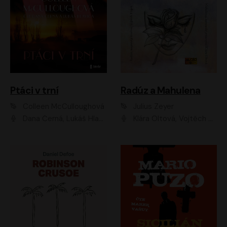
Ptáci v trní
Radúz a Mahulena
Colleen McCulloughová
Julius Zeyer
Dana Černá, Lukáš Hlavica
Klára Oltová, Vojtěch Hájek, Růžena Merunková, Dušan Sitek, Simona Postlerová, Ljuba Krbová, Petr Lněnička, Saša Rašilov