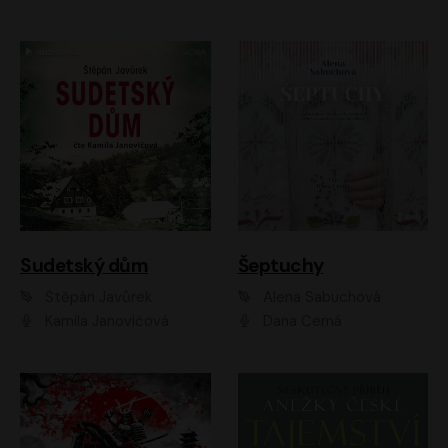
Sudetský dům
Šeptuchy
Štěpán Javůrek
Alena Sabuchová
Kamila Janovičová
Dana Černá