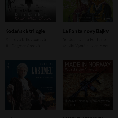
Kodaňská trilogie
La Fontainovy Bajky
Tove Ditlevsenová
Jean De La Fontaine
Dagmar Čárová
Jiří Vyorálek, Jan Meduna, Tereza Vilišová, Jitka Molavcová, Jan Vlasák, Petr Čtvrtníček, Vasil Fridrich, Jan Cina