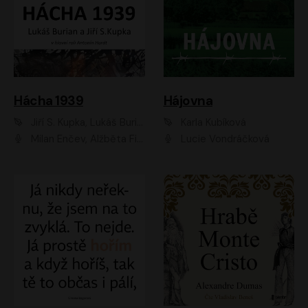
Hácha 1939
Hájovna
Jiří S. Kupka, Lukáš Burian
Karla Kubíková
Milan Enčev, Alžběta Fišerová, Marek Helma, Antonín Hardt, Jitka Sedláčková, Lukáš Burian, Vojtěch Havelka
Lucie Vondráčková