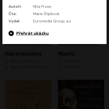
Autoři:
Nita Prose
Čte:
Marie Štípková
Vydal:
Euromedia Group, a.s
Přehrát ukázku
Mezi dvěma Kimy
Mladí lvi
Nina Špitálníková
Irwin Shaw
Barbora Goldmannová
Audiotéka