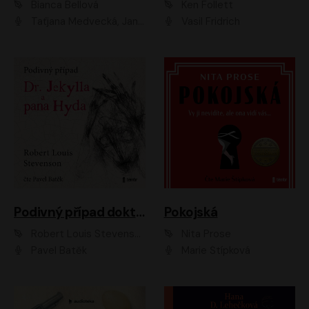
Bianca Bellová
Ken Follett
Taťjana Medvecká, Jan Vlasák
Vasil Fridrich
Podivný případ doktora Jekylla a pana Hyda
Pokojská
Robert Louis Stevenson
Nita Prose
Pavel Batěk
Marie Štípková