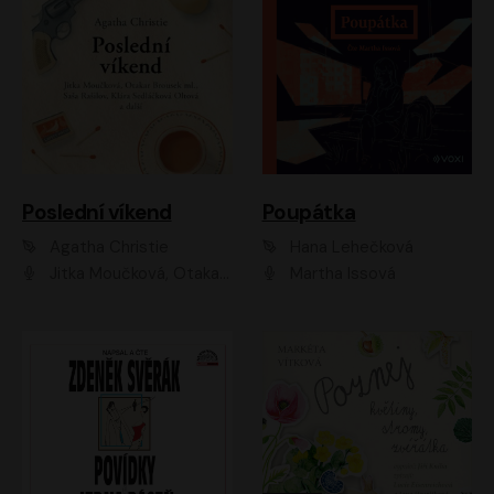
Poslední víkend
Poupátka
Agatha Christie
Hana Lehečková
Jitka Moučková, Otakar Brousek ml., Lenka Termerová, Šárka Krausová, Radek Hoppe, Petr Stach, Viktor Dvořák, Klára Oltová, Andrea Elsnerová, Saša Rašilov, Vojtěch Hájek, Barbora Vágnerová
Martha Issová