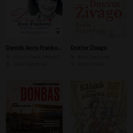
Denník Anny Frankovej
Doktor Živago
Otto H. Frank, Mirjam Pressler
Boris Pasternak
Táňa Pauhofová
Martin Preiss