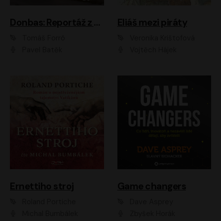
Donbas: Reportáž z ukrajinského konfliktu
Eliáš mezi piráty
Tomáš Forró
Veronika Krištofová
Pavel Batěk
Vojtěch Hájek
Ernettiho stroj
Game changers
Roland Portiche
Dave Asprey
Michal Bumbálek
Zbyšek Horák