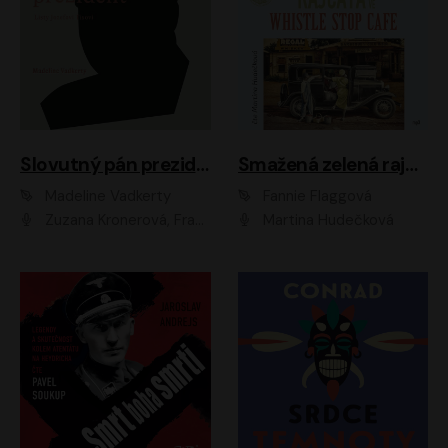
Slovutný pán prezident
Smažená zelená rajčata ve Whistle Stop Cafe
Madeline Vadkerty
Fannie Flaggová
Zuzana Kronerová, František Kovár, Božidara Turzonovová, Ľuboš Kostelný, Kristína Svarinská, Miro Noga, Richard Stanke, Lucia Siposová, Marián Miezga, Dado Nagy, Slávka Halčáková, Peter Rúfus, Filip Tůma, Lukáš Latinák, Dušan Kaprálik, Jana Oľhová, Stano Staško, Michal Hudák, Martin Kaprálik, Robo Jakab, Andrej Bán, Ivan Martinka, Martin Brezović, Patrik Lučan, Ondrej Kořínek, Scarlett Čanakyová, Andrej Žiarovský, Norbert Moravanský, Miro Králik, Marko Vrzgula, Ján Štrbák, Oliver Koniar, Roman Jaroš, Ján Kardoš, Barbora Kardošová, Ivan Kamenec, Madeline Vadkerty
Martina Hudečková