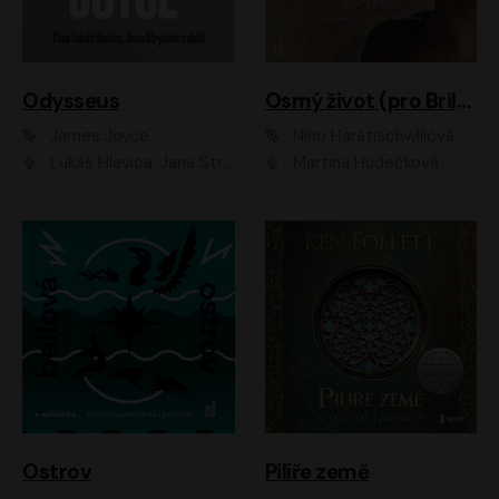
Odysseus
Osmý život (pro Brilku)
James Joyce
Nino Haratischwiliová
Lukáš Hlavica, Jana Stryková
Martina Hudečková
Ostrov
Pilíře země