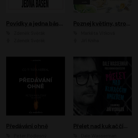
Povídky a jedna báseň
Poznej květiny, stromy, zvířátka
Zdeněk Svěrák
Markéta Vítková
Zdeněk Svěrák
Jiří Kniha
Předávání ohně
Přelet nad kukaččím hnízdem
Peter Podlesný
Dale Wasserman