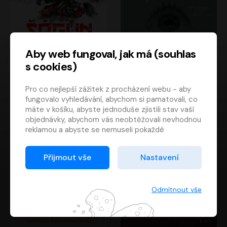
Aby web fungoval, jak má (souhlas
s cookies)
Šógun
Tajemství
Pro co nejlepší zážitek z procházení webu - aby
James Clavell
Tereza Dobiášová
fungovalo vyhledávání, abychom si pamatovali, co
Pavel Soukup
Milena Steinmasslová
máte v košíku, abyste jednoduše zjistili stav vaší
objednávky, abychom vás neobtěžovali nevhodnou
reklamou a abyste se nemuseli pokaždé
přihlašovat.
Proto od vás potřebujeme souhlas se
Přijmout vše
Nastavení
zpracováním souborů cookies
, tj. malých souborů,
které se dočasně ukládají ve vašem prohlížeči.
Děkujeme, že nám ho dáte a pomůžete nám tak
Odmítnout vše
web zlepšovat.