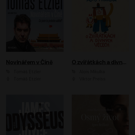
Novinářem v Číně
O zvířátkách a divných věcech
Tomáš Etzler
Alois Mikulka
Tomáš Etzler
Viktor Preiss