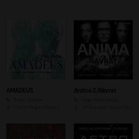
AMADEUS
Anima 2: Návrat
Peter Shaffer
Kinga Krzemińska
Martin Finger, Marek Lambora, Eliška Zbanková, Martin Písařík, Václav Neužil, Kamil Halbich, Aleš Procházka, Miroslav Táborský, Hanuš Bor, Jan Hájek
Jiří Vyorálek, Vanda Hybnerová, Jan Nedbal, Tereza Vilišová, Matylda Miškovská, Johana Tesařová, Jana Boušková, Ivana Uhlířová, Martin Myšička, Dana Černá, Ladislav Frej, Miroslav Hanuš, Zuzana Kronerová, Pavel Neškudla, Luboš Veselý, Jan Holík, Ondřej Malý, Leoš Noha, Karolína Baranová, Jan Battěk, Kryštof Bartoš, Daniela Čermáková, Hanuš Bor, Petr Gojda, Lucie Laňková, Jan Horák Radúz Mácha, Jan Meduna, Marta Menes, Jaromíra Mílová, Michal Sieczkowski, Jiří Suchánek, Anežka Šťastná, Lenka Vrtišková - Nejezchlebová, Jiří Wohanka