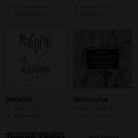
Iva Procházková
Vojtěch Rauer
Ondřej Brousek
Jáchym Šíma
Nevědění
Něžný barbar
Milan Kundera
Bohumil Hrabal
Radúz Mácha
Petr Čtvrtníček