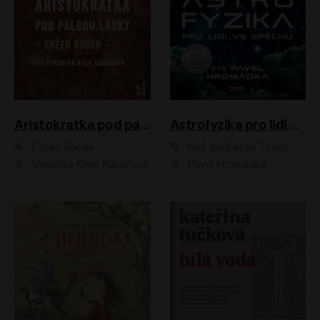
Aristokratka pod palbou lásky
Astrofyzika pro lidi ve spěchu
Evžen Boček
Neil deGrasse Tyson
Veronika Khek Kubařová
Pavel Hromádka