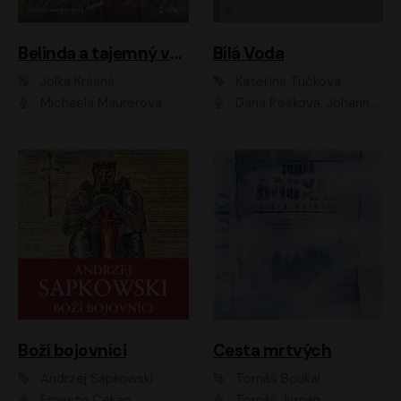
Belinda a tajemný výlet
Bílá Voda
Jolka Krásná
Kateřina Tučková
Michaela Maurerová
Dana Pešková, Johanna Tesařová, Ladislav Cigánek, Libuše Švormová, Oldřich Vlach, Pavla Tomicová, Petr Pochop, Tereza Vítů, Vanda Hybnerová
Boží bojovníci
Cesta mrtvých
Andrzej Sapkowski
Tomáš Boukal
Ernesto Čekan
Tomáš Jirman