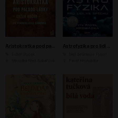
Aristokratka pod palbou lásky
Astrofyzika pro lidi ve spěchu
Evžen Boček
Neil deGrasse Tyson
Veronika Khek Kubařová
Pavel Hromádka