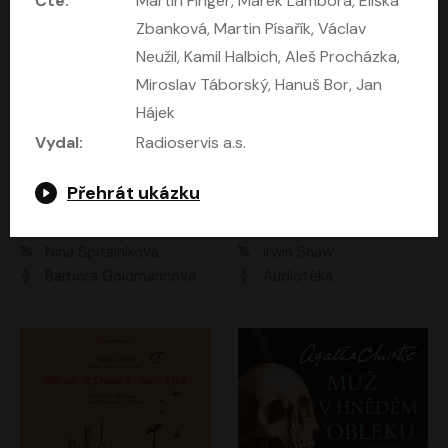
Čte:
Martin Finger, Marek Lambora, Eliška
Zbanková, Martin Písařík, Václav
Neužil, Kamil Halbich, Aleš Procházka,
Miroslav Táborský, Hanuš Bor, Jan
Hájek
Vydal:
Radioservis a.s.
Přehrát ukázku
Mezi dvěma Kimy
Mladí lvi
Nina Špitálníková
Irwin Shaw
Barbora Goldmannová
Audiotéka