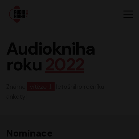
Hlavn
Men
Audiokniha roku
Audiokniha
roku
2022
Známe
vítěze
letošního ročníku
ankety!
Nominace