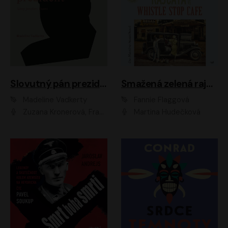
Slovutný pán prezident
Smažená zelená rajčata ve Whistle Stop Cafe
Madeline Vadkerty
Fannie Flaggová
Zuzana Kronerová, František Kovár, Božidara Turzonovová, Ľuboš Kostelný, Kristína Svarinská, Miro Noga, Richard Stanke, Lucia Siposová, Marián Miezga, Dado Nagy, Slávka Halčáková, Peter Rúfus, Filip Tůma, Lukáš Latinák, Dušan Kaprálik, Jana Oľhová, Stano Staško, Michal Hudák, Martin Kaprálik, Robo Jakab, Andrej Bán, Ivan Martinka, Martin Brezović, Patrik Lučan, Ondrej Kořínek, Scarlett Čanakyová, Andrej Žiarovský, Norbert Moravanský, Miro Králik, Marko Vrzgula, Ján Štrbák, Oliver Koniar, Roman Jaroš, Ján Kardoš, Barbora Kardošová, Ivan Kamenec, Madeline Vadkerty
Martina Hudečková