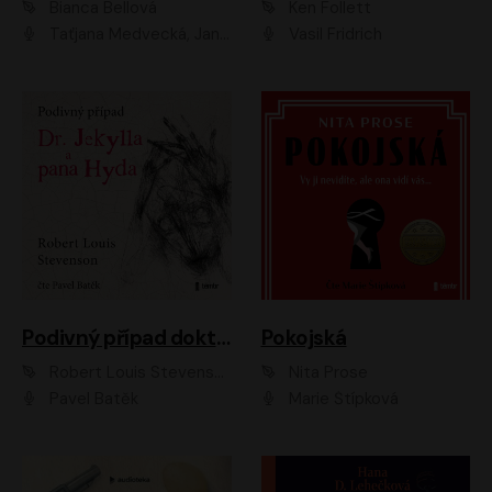
Bianca Bellová
Ken Follett
Taťjana Medvecká, Jan Vlasák
Vasil Fridrich
Podivný případ doktora Jekylla a pana Hyda
Pokojská
Robert Louis Stevenson
Nita Prose
Pavel Batěk
Marie Štípková