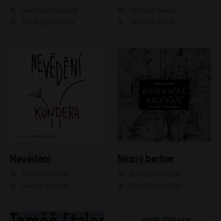
Iva Procházková
Vojtěch Rauer
Ondřej Brousek
Jáchym Šíma
Nevědění
Něžný barbar
Milan Kundera
Bohumil Hrabal
Radúz Mácha
Petr Čtvrtníček