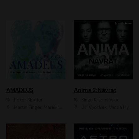
AMADEUS
Anima 2: Návrat
Peter Shaffer
Kinga Krzemińska
Martin Finger, Marek Lambora, Eliška Zbanková, Martin Písařík, Václav Neužil, Kamil Halbich, Aleš Procházka, Miroslav Táborský, Hanuš Bor, Jan Hájek
Jiří Vyorálek, Vanda Hybnerová, Jan Nedbal, Tereza Vilišová, Matylda Miškovská, Johana Tesařová, Jana Boušková, Ivana Uhlířová, Martin Myšička, Dana Černá, Ladislav Frej, Miroslav Hanuš, Zuzana Kronerová, Pavel Neškudla, Luboš Veselý, Jan Holík, Ondřej Malý, Leoš Noha, Karolína Baranová, Jan Battěk, Kryštof Bartoš, Daniela Čermáková, Hanuš Bor, Petr Gojda, Lucie Laňková, Jan Horák Radúz Mácha, Jan Meduna, Marta Menes, Jaromíra Mílová, Michal Sieczkowski, Jiří Suchánek, Anežka Šťastná, Lenka Vrtišková - Nejezchlebová, Jiří Wohanka