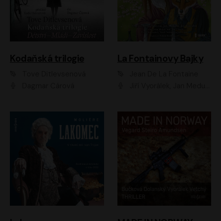
Kodaňská trilogie
La Fontainovy Bajky
Tove Ditlevsenová
Jean De La Fontaine
Dagmar Čárová
Jiří Vyorálek, Jan Meduna, Tereza Vilišová, Jitka Molavcová, Jan Vlasák, Petr Čtvrtníček, Vasil Fridrich, Jan Cina