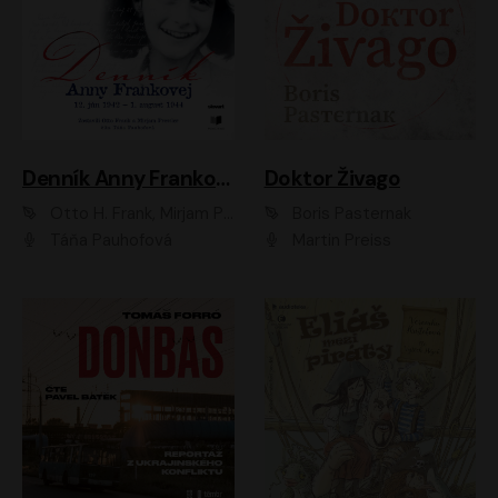
Denník Anny Frankovej
Doktor Živago
Otto H. Frank, Mirjam Pressler
Boris Pasternak
Táňa Pauhofová
Martin Preiss