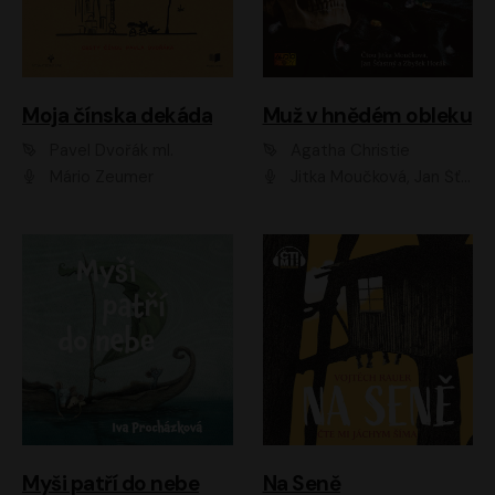
Moja čínska dekáda
Muž v hnědém obleku
Pavel Dvořák ml.
Agatha Christie
Mário Zeumer
Jitka Moučková, Jan Šťastný, Zbyšek Horák
Myši patří do nebe
Na Seně