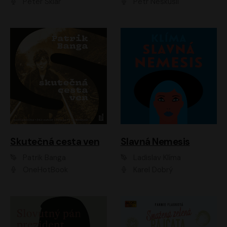
Peter Sklár
Petr Neskusil
Skutečná cesta ven
Slavná Nemesis
Patrik Banga
Ladislav Klíma
OneHotBook
Karel Dobrý