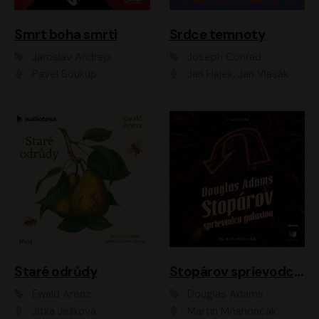
Smrt boha smrti
Srdce temnoty
Jaroslav Andrejs
Joseph Conrad
Pavel Soukup
Jan Hájek, Jan Vlasák
Staré odrůdy
Stopárov sprievodca galaxiou
Ewald Arenz
Douglas Adams
Jitka Ježková
Martin Mňahončák