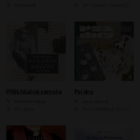
Jan Kolařík
Jiří Vyorálek, Helena Dvořáková, Pavel Šimčík, Ondřej Rychlý, Radek Holub, Filip Kaňkovský, Luboš Veselý, Tomáš Dastlík, Tereza Dočkalová, David Nyč
Příliš hlučná samota
Psí dny
Bohumil Hrabal
Jana Jašová
Jiří Lábus
Petra Špalková, Petr Čtvrtníček