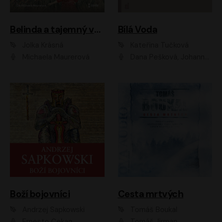
Belinda a tajemný výlet
Bílá Voda
Jolka Krásná
Kateřina Tučková
Michaela Maurerová
Dana Pešková, Johanna Tesařová, Ladislav Cigánek, Libuše Švormová, Oldřich Vlach, Pavla Tomicová, Petr Pochop, Tereza Vítů, Vanda Hybnerová
Boží bojovníci
Cesta mrtvých
Andrzej Sapkowski
Tomáš Boukal
Ernesto Čekan
Tomáš Jirman