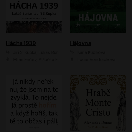
Hácha 1939
Hájovna
Jiří S. Kupka, Lukáš Burian
Karla Kubíková
Milan Enčev, Alžběta Fišerová, Marek Helma, Antonín Hardt, Jitka Sedláčková, Lukáš Burian, Vojtěch Havelka
Lucie Vondráčková