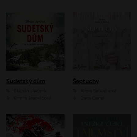
Sudetský dům
Šeptuchy
Štěpán Javůrek
Alena Sabuchová
Kamila Janovičová
Dana Černá