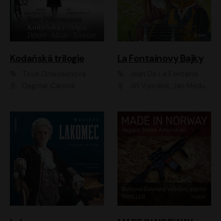
Kodaňská trilogie
La Fontainovy Bajky
Tove Ditlevsenová
Jean De La Fontaine
Dagmar Čárová
Jiří Vyorálek, Jan Meduna, Tereza Vilišová, Jitka Molavcová, Jan Vlasák, Petr Čtvrtníček, Vasil Fridrich, Jan Cina