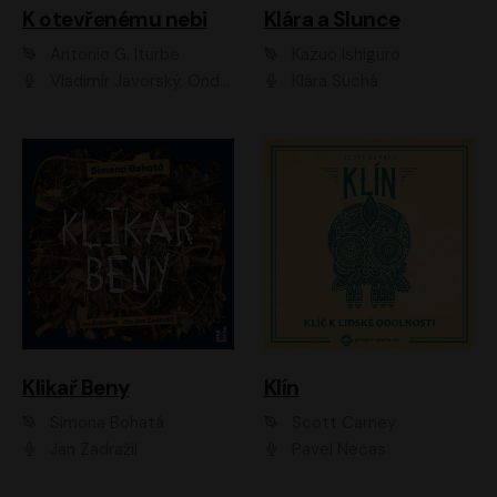
K otevřenému nebi
Klára a Slunce
Antonio G. Iturbe
Kazuo Ishiguro
Vladimír Javorský, Ondřej Brousek
Klára Suchá
Klikař Beny
Klín
Simona Bohatá
Scott Carney
Jan Zadražil
Pavel Nečas