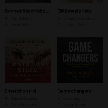
Donbas: Reportáž z ukrajinského konfliktu
Eliáš mezi piráty
Tomáš Forró
Veronika Krištofová
Pavel Batěk
Vojtěch Hájek
Ernettiho stroj
Game changers
Roland Portiche
Dave Asprey
Michal Bumbálek
Zbyšek Horák