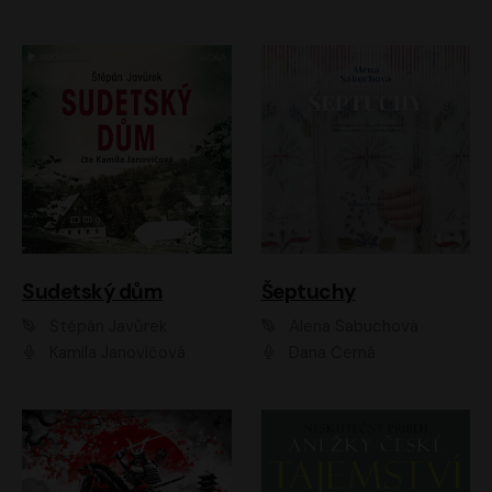
Sudetský dům
Šeptuchy
Štěpán Javůrek
Alena Sabuchová
Kamila Janovičová
Dana Černá