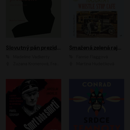
Slovutný pán prezident
Smažená zelená rajčata ve Whistle Stop Cafe
Madeline Vadkerty
Fannie Flaggová
Zuzana Kronerová, František Kovár, Božidara Turzonovová, Ľuboš Kostelný, Kristína Svarinská, Miro Noga, Richard Stanke, Lucia Siposová, Marián Miezga, Dado Nagy, Slávka Halčáková, Peter Rúfus, Filip Tůma, Lukáš Latinák, Dušan Kaprálik, Jana Oľhová, Stano Staško, Michal Hudák, Martin Kaprálik, Robo Jakab, Andrej Bán, Ivan Martinka, Martin Brezović, Patrik Lučan, Ondrej Kořínek, Scarlett Čanakyová, Andrej Žiarovský, Norbert Moravanský, Miro Králik, Marko Vrzgula, Ján Štrbák, Oliver Koniar, Roman Jaroš, Ján Kardoš, Barbora Kardošová, Ivan Kamenec, Madeline Vadkerty
Martina Hudečková