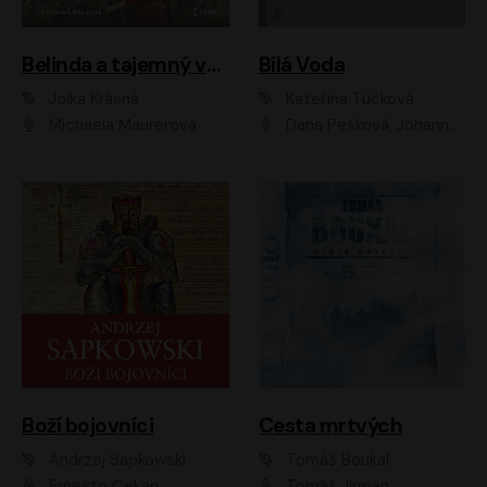
Belinda a tajemný výlet
Bílá Voda
Jolka Krásná
Kateřina Tučková
Michaela Maurerová
Dana Pešková, Johanna Tesařová, Ladislav Cigánek, Libuše Švormová, Oldřich Vlach, Pavla Tomicová, Petr Pochop, Tereza Vítů, Vanda Hybnerová
Boží bojovníci
Cesta mrtvých
Andrzej Sapkowski
Tomáš Boukal
Ernesto Čekan
Tomáš Jirman