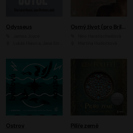
Odysseus
Osmý život (pro Brilku)
James Joyce
Nino Haratischwiliová
Lukáš Hlavica, Jana Stryková
Martina Hudečková
Ostrov
Pilíře země