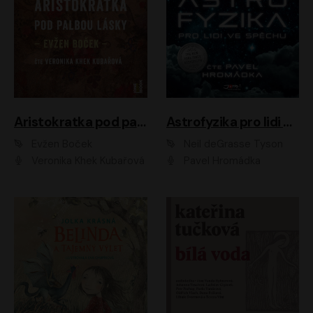
Aristokratka pod palbou lásky
Astrofyzika pro lidi ve spěchu
Evžen Boček
Neil deGrasse Tyson
Veronika Khek Kubařová
Pavel Hromádka