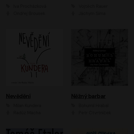
Iva Procházková
Vojtěch Rauer
Ondřej Brousek
Jáchym Šíma
Nevědění
Něžný barbar
Milan Kundera
Bohumil Hrabal
Radúz Mácha
Petr Čtvrtníček