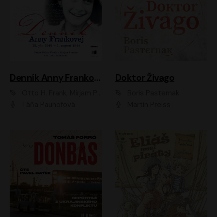
Denník Anny Frankovej
Doktor Živago
Otto H. Frank, Mirjam Pressler
Boris Pasternak
Táňa Pauhofová
Martin Preiss