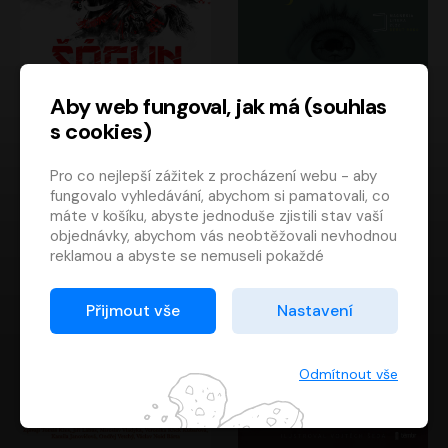
Aby web fungoval, jak má (souhlas
s cookies)
Šógun
Tajemství
Pro co nejlepší zážitek z procházení webu - aby
James Clavell
Tereza Dobiášová
fungovalo vyhledávání, abychom si pamatovali, co
Pavel Soukup
Milena Steinmasslová
máte v košíku, abyste jednoduše zjistili stav vaší
objednávky, abychom vás neobtěžovali nevhodnou
reklamou a abyste se nemuseli pokaždé
přihlašovat.
Proto od vás potřebujeme souhlas se
Přijmout vše
Nastavení
zpracováním souborů cookies
, tj. malých souborů,
které se dočasně ukládají ve vašem prohlížeči.
Děkujeme, že nám ho dáte a pomůžete nám tak
Odmítnout vše
web zlepšovat.