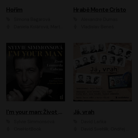
Hořím
Hrabě Monte Cristo
Simona Bagarová
Alexandre Dumas
Daniela Kolářová, Martha Issová, Pavel Řezníček, Klára Melíšková, Kryštof Hádek, Zdeněk Svěrák, Simona Bagarová
Vladislav Beneš
I'm your man: Život Leonarda Cohena
Já, vrah
Sylvie Simmonsová
David Laňka
OneHotBook
David Švehlík, Ondřej Malý, Anna Fialová, Cyril Dobrý, Vojtěch Vondráček, David Novotný, Ladislav Cigánek