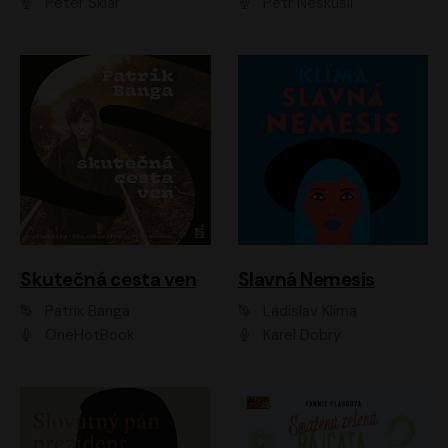
Peter Sklár
Petr Neskusil
Skutečná cesta ven
Slavná Nemesis
Patrik Banga
Ladislav Klíma
OneHotBook
Karel Dobrý