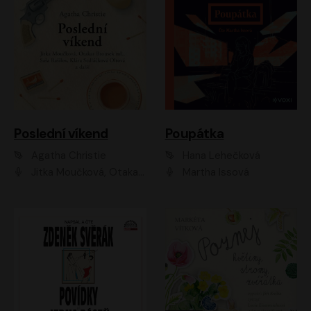
Poslední víkend
Poupátka
Agatha Christie
Hana Lehečková
Jitka Moučková, Otakar Brousek ml., Lenka Termerová, Šárka Krausová, Radek Hoppe, Petr Stach, Viktor Dvořák, Klára Oltová, Andrea Elsnerová, Saša Rašilov, Vojtěch Hájek, Barbora Vágnerová
Martha Issová