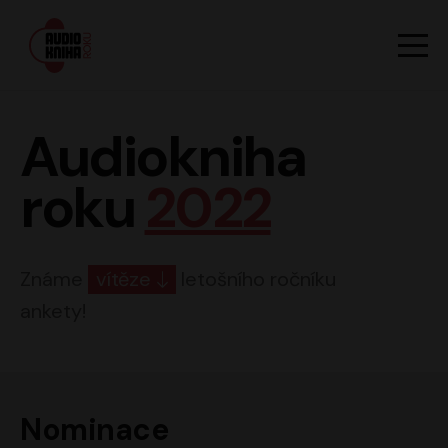
Hlavn
Men
Audiokniha roku
Audiokniha
roku
2022
Známe
vítěze
letošního ročníku
ankety!
Nominace