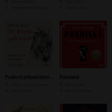
Bianca Bellová
Ken Follett
Taťjana Medvecká, Jan Vlasák
Vasil Fridrich
Podivný případ doktora Jekylla a pana Hyda
Pokojská
Robert Louis Stevenson
Nita Prose
Pavel Batěk
Marie Štípková