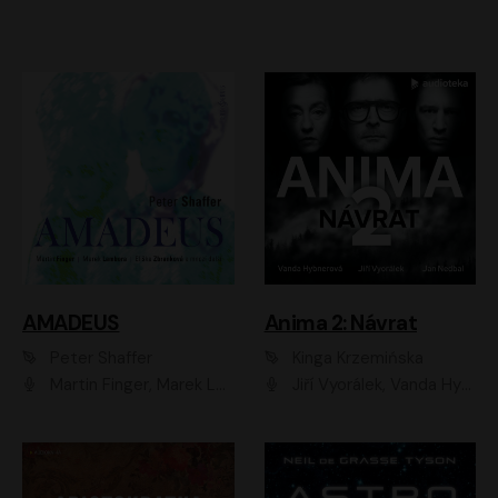
AMADEUS
Anima 2: Návrat
Peter Shaffer
Kinga Krzemińska
Martin Finger, Marek Lambora, Eliška Zbanková, Martin Písařík, Václav Neužil, Kamil Halbich, Aleš Procházka, Miroslav Táborský, Hanuš Bor, Jan Hájek
Jiří Vyorálek, Vanda Hybnerová, Jan Nedbal, Tereza Vilišová, Matylda Miškovská, Johana Tesařová, Jana Boušková, Ivana Uhlířová, Martin Myšička, Dana Černá, Ladislav Frej, Miroslav Hanuš, Zuzana Kronerová, Pavel Neškudla, Luboš Veselý, Jan Holík, Ondřej Malý, Leoš Noha, Karolína Baranová, Jan Battěk, Kryštof Bartoš, Daniela Čermáková, Hanuš Bor, Petr Gojda, Lucie Laňková, Jan Horák Radúz Mácha, Jan Meduna, Marta Menes, Jaromíra Mílová, Michal Sieczkowski, Jiří Suchánek, Anežka Šťastná, Lenka Vrtišková - Nejezchlebová, Jiří Wohanka