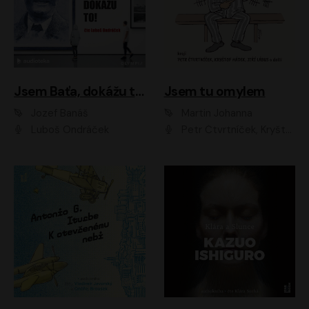
Jsem Baťa, dokážu to!
Jsem tu omylem
Jozef Banáš
Martin Johanna
Luboš Ondráček
Petr Čtvrtníček, Kryštof Hádek, Jiří Lábus, Dana Černá, Miroslav Táborský, Oldřich Navrátil, Milan Šteindler, David Vávra, Marie Tomsová