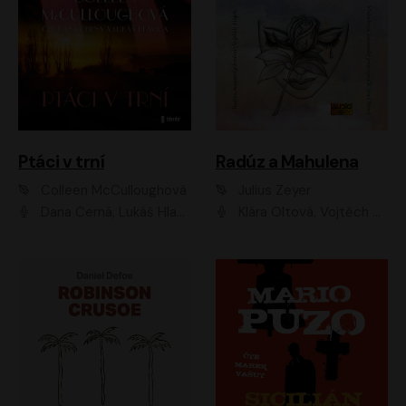
Ptáci v trní
Radúz a Mahulena
Colleen McCulloughová
Julius Zeyer
Dana Černá, Lukáš Hlavica
Klára Oltová, Vojtěch Hájek, Růžena Merunková, Dušan Sitek, Simona Postlerová, Ljuba Krbová, Petr Lněnička, Saša Rašilov