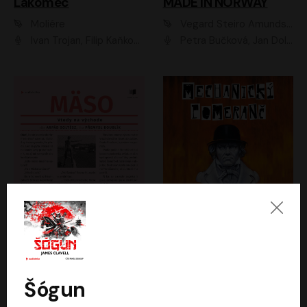
Lakomec
MADE IN NORWAY
Moliére
Vegard Steiro Amundsen
Ivan Trojan, Filip Kaňkovský, Ondřej Brousek, Anežka Šťastná, Klára Suchá, Jaromír Meduna, Dana Černá, Václav Vydra, Jiří Knot, Petr Lněnička, Lubor Šplíchal, Jiří Maryško, Petr Šplíchal
Petra Bučková, Jan Dolanský, Jiří Vyorálek, Ondřej Rychlý, Ondřej Vetchý, Klára Suchá, Jan Vlasák, Jana Stryková, Igor Bareš, Miroslav Etzler
Mäso
Mechanický pomeranč
Arpád Soltész
Anthony Burgess
Přemysl Boublík
David Novotný
Šógun