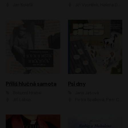
Jan Kolařík
Jiří Vyorálek, Helena Dvořáková, Pavel Šimčík, Ondřej Rychlý, Radek Holub, Filip Kaňkovský, Luboš Veselý, Tomáš Dastlík, Tereza Dočkalová, David Nyč
Příliš hlučná samota
Psí dny
Bohumil Hrabal
Jana Jašová
Jiří Lábus
Petra Špalková, Petr Čtvrtníček