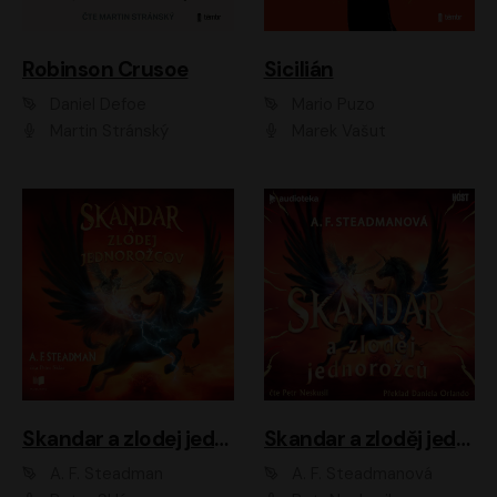
Robinson Crusoe
Sicilián
Daniel Defoe
Mario Puzo
Martin Stránský
Marek Vašut
Skandar a zlodej jednorožcov
Skandar a zloděj jednorožců
A. F. Steadman
A. F. Steadmanová