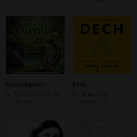
Dcera impéria
Dech
Raymond E. Feist, Janny Wurts
James Nestor
Libor Böhm
Zbyšek Horák