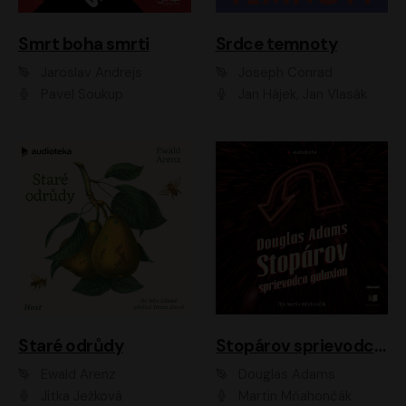
Smrt boha smrti
Srdce temnoty
Jaroslav Andrejs
Joseph Conrad
Pavel Soukup
Jan Hájek, Jan Vlasák
Staré odrůdy
Stopárov sprievodca galaxiou
Ewald Arenz
Douglas Adams
Jitka Ježková
Martin Mňahončák