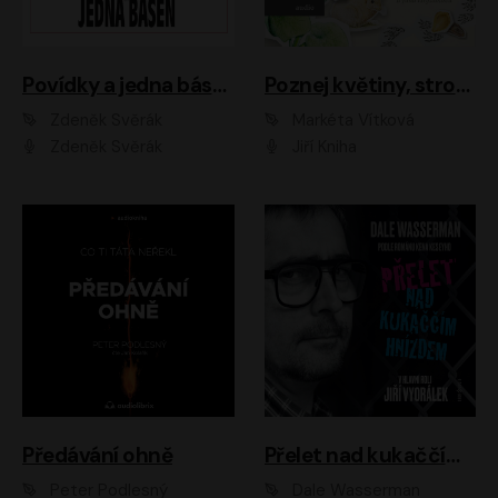
Povídky a jedna báseň
Poznej květiny, stromy, zvířátka
Zdeněk Svěrák
Markéta Vítková
Zdeněk Svěrák
Jiří Kniha
Předávání ohně
Přelet nad kukaččím hnízdem
Peter Podlesný
Dale Wasserman