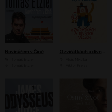
Novinářem v Číně
O zvířátkách a divných věcech
Tomáš Etzler
Alois Mikulka
Tomáš Etzler
Viktor Preiss