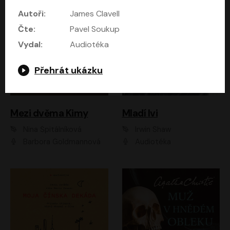
Autoři:
James Clavell
Čte:
Pavel Soukup
Vydal:
Audiotéka
Přehrát ukázku
Mezi dvěma Kimy
Mladí lvi
Nina Špitálníková
Irwin Shaw
Barbora Goldmannová
Audiotéka