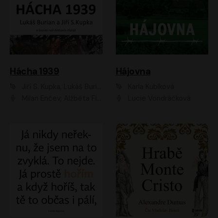
Hácha 1939
Hájovna
Jiří S. Kupka, Lukáš Burian
Karla Kubíková
Milan Enčev, Alžběta Fišerová, Marek Helma, Antonín Hardt, Jitka Sedláčková, Lukáš Burian, Vojtěch Havelka
Lucie Vondráčková