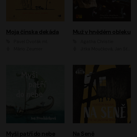
Moja čínska dekáda
Muž v hnědém obleku
Pavel Dvořák ml.
Agatha Christie
Mário Zeumer
Jitka Moučková, Jan Šťastný, Zbyšek Horák
Myši patří do nebe
Na Seně