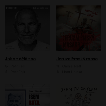
Jak se dělá zoo
Jeruzalémský masakr
Petr Fejk
Ondřej Neff
Petr Fejk
Libor Hruška