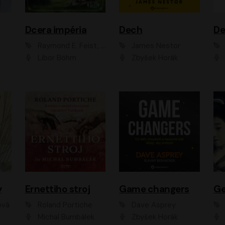
Dcera impéria
Dech
Raymond E. Feist, Janny Wurts
James Nestor
Libor Böhm
Zbyšek Horák
y
Ernettiho stroj
Game changers
Ge
ová
Roland Portiche
Dave Asprey
Michal Bumbálek
Zbyšek Horák