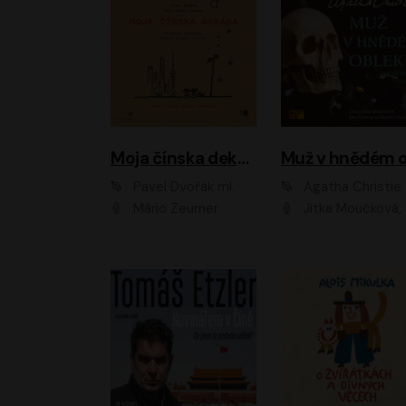
Moja čínska dekáda
Pavel Dvořák ml.
Agatha Christie
Mário Zeumer
Jitka Moučková, Jan Šťastný, Zbyšek Hor