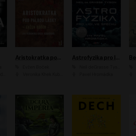
Aristokratka pod palbou lásky
Astrofyzika pro lidi ve spěchu
a
Evžen Boček
Neil deGrasse Tyson
rtišková - Nejezchlebová, Jiří Wohanka
Veronika Khek Kubařová
Pavel Hromádka