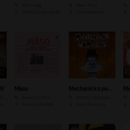
Matt Haig
Mario Puzo
Ondřej Endru Havlík
Oldřich Kaiser
AY
Mäso
Mechanický pomeranč
Me
en
Arpád Soltész
Anthony Burgess
av Etzler
Přemysl Boublík
David Novotný