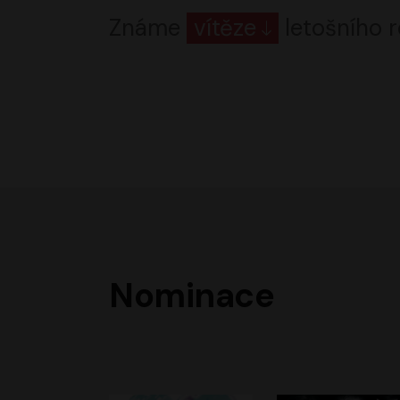
Známe
vítěze
letošního r
Nominace