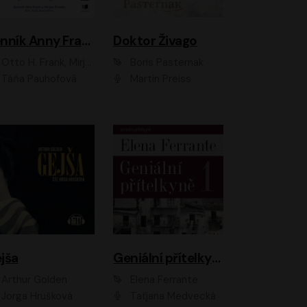
Denník Anny Frankovej
Doktor Živago
Otto H. Frank, Mirjam Pressler
Boris Pasternak
Táňa Pauhofová
Martin Preiss
jša
Geniální přítelkyně
Arthur Golden
Elena Ferrante
Jorga Hrušková
Taťjana Medvecká