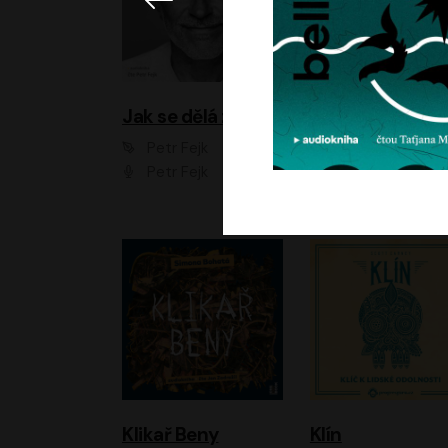
Jak se dělá zoo
Petr Fejk
Ondřej Neff
Petr Fejk
Libor Hruška
Klikař Beny
Klín