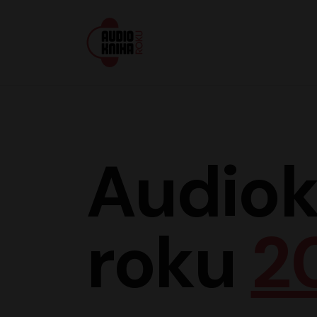
Audiokniha roku
Audiok
roku
2