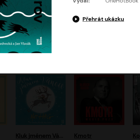
Vydal:
OneHotBook
Přehrát ukázku
Jeruzalémský masakr
Jsem Baťa, dokážu to!
Jsem tu omylem
Jozef Banáš
Martin Johanna
Luboš Ondráček
Petr Čtvrtníček, Kryštof Hádek, Jiří Lábus, Dana Černá, Miroslav Táborský, Oldřich Navrátil, Milan Šteindler, David Vávra, Marie Tomsová
Kluk jménem Vánoce
Kmotr
Ko