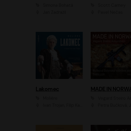
Simona Bohatá
Scott Carney
Jan Zadražil
Pavel Nečas
Lakomec
MADE IN NORW
Moliére
Vegard Steiro Amunds
Ivan Trojan, Filip Kaňkovský, Ondřej Brousek, Anežka Šťastná, Klára Suchá, Jaromír Meduna, Dana Černá, Václav Vydra, Jiří Knot, Petr Lněnička, Lubor Šplíchal, Jiří Maryško, Petr Šplíchal
Petra Bučková, Jan Dolanský, Jiří Vyorálek, Ondřej Rychlý, Ondřej Vetchý, Klára Suchá, Jan Vlasák, Jana Stryková, Igor Bareš, Mirosl