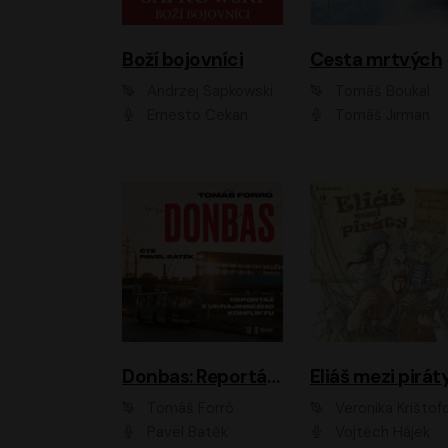
Boží bojovníci
Cesta mrtvých
Andrzej Sapkowski
Tomáš Boukal
Ernesto Čekan
Tomáš Jirman
Donbas: Reportáž z ukrajinského konfliktu
Eliáš mezi pirát
Tomáš Forró
Veronika Krištof
Pavel Batěk
Vojtěch Hájek