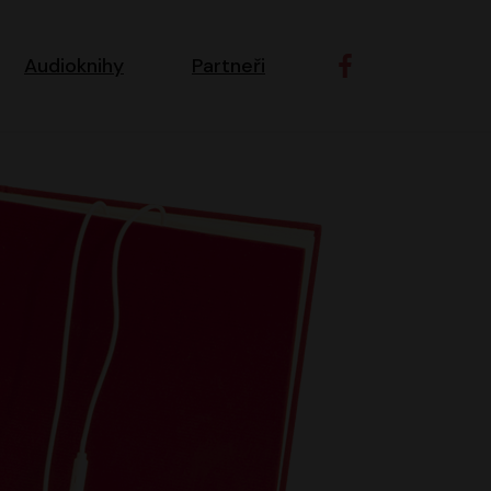
ní navigace
Audioknihy
Partneři