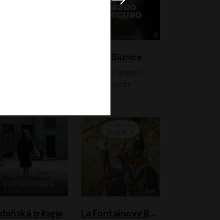
K otevřenému nebi
Klára a Slunce
Antonio G. Iturbe
Kazuo Ishiguro
Vladimír Javorský, Ondřej Brousek
Klára Suchá
daňská trilogie
La Fontainovy Bajky