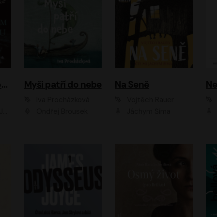
Muž v hnědém obleku
Myši patří do nebe
Na Seně
Ne
Iva Procházková
Vojtěch Rauer
ák
Ondřej Brousek
Jáchym Šíma