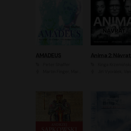
AMADEUS
Anima 2: Návrat
Peter Shaffer
Kinga Krzemińsk
Martin Finger, Marek Lambora, Eliška Zbanková, Martin Písařík, Václav Neužil, Kamil Halbich, Aleš Procházka, Miroslav Táborský, Hanuš Bor, Jan Hájek
Jiří Vyorálek, Vanda Hybnerová, Jan Nedbal, Tereza Vilišová, Matylda Miškovská, Johana Tesařová, Jana Boušková, Ivana Uhlířová, Martin Myšička, Dana Černá, Ladislav Frej, Miroslav Hanuš, Zuzana Kronerová, Pavel Neškudla, Luboš Veselý, Jan Holík, Ondřej Malý, Leoš Noha, Karolína Baranová, Jan Battěk, Kryštof Bartoš, Daniela Čermáková, Hanuš Bor, Petr Gojda, Lucie Laňková, Jan Horák Radúz Mácha, Jan Meduna, Marta Menes, Jaromíra Mílová, Michal Sieczkowski, Jiří Suchánek, Anežka Šťastná, Lenka V