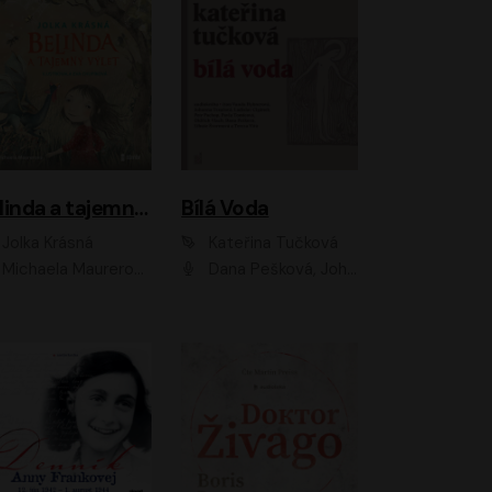
Belinda a tajemný výlet
Bílá Voda
Jolka Krásná
Kateřina Tučková
Michaela Maurerová
Dana Pešková, Johanna Tesařová, Ladislav Cigánek, Libuše Švormová, Oldřich Vlach, Pavla Tomicová, Petr Pochop, Tereza Vítů, Vanda Hybnerová