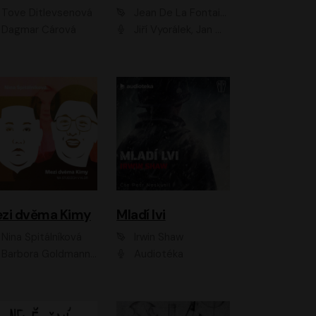
Tove Ditlevsenová
Jean De La Fontaine
Dagmar Čárová
Jiří Vyorálek, Jan Meduna, Tereza Vilišová, Jitka Molavcová, Jan Vlasák, Petr Čtvrtníček, Vasil Fridrich, Jan Cina
zi dvěma Kimy
Mladí lvi
Nina Špitálníková
Irwin Shaw
Barbora Goldmannová
Audiotéka