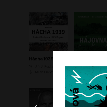
Hácha 1939
Hájovna
Jiří S. Kupka, Lukáš Burian
Karla Kubíková
Milan Enčev, Alžběta Fišerová, Marek Helma, Antonín Hardt, Jitka Sedláčková, Lukáš Burian, Vojtěch Havelka
Lucie Vondráčk