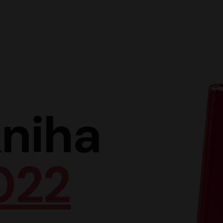
Hlav
niha
022