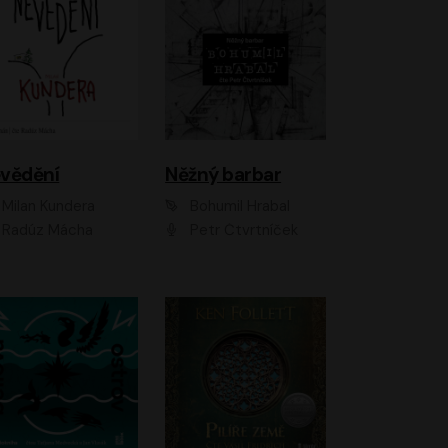
vědění
Něžný barbar
Milan Kundera
Bohumil Hrabal
Radúz Mácha
Petr Čtvrtníček