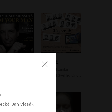
I'm your man: Život Leonarda Cohena
Já, vrah
Sylvie Simmonsová
David Laňka
OneHotBook
David Švehlík, Ondřej Malý, Anna Fialová, Cyril Dobrý, Vojtěch Vondráček, David Novotný, Ladislav Cigánek
á
ecká, Jan Vlasák