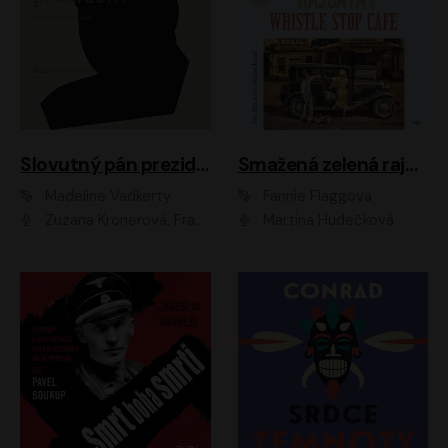
Slovutný pán prezident
Smažená zelená rajčata ve Whistle Stop Cafe
Madeline Vadkerty
Fannie Flaggová
Zuzana Kronerová, František Kovár, Božidara Turzonovová, Ľuboš Kostelný, Kristína Svarinská, Miro Noga, Richard Stanke, Lucia Siposová, Marián Miezga, Dado Nagy, Slávka Halčáková, Peter Rúfus, Filip Tůma, Lukáš Latinák, Dušan Kaprálik, Jana Oľhová, Stano Staško, Michal Hudák, Martin Kaprálik, Robo Jakab, Andrej Bán, Ivan Martinka, Martin Brezović, Patrik Lučan, Ondrej Kořínek, Scarlett Čanakyová, Andrej Žiarovský, Norbert Moravanský, Miro Králik, Marko Vrzgula, Ján Štrbák, Oliver Koniar, Roman Jaroš, Ján Kardoš, Barbora Kardošová, Ivan Kamenec, Madeline Vadkerty
Martina Hudečková