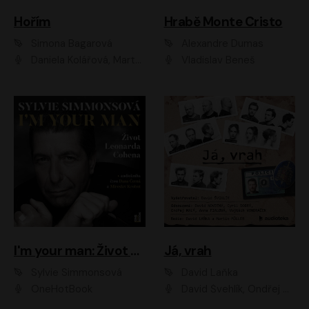
Hořím
Hrabě Monte Cristo
Simona Bagarová
Alexandre Dumas
Daniela Kolářová, Martha Issová, Pavel Řezníček, Klára Melíšková, Kryštof Hádek, Zdeněk Svěrák, Simona Bagarová
Vladislav Beneš
I'm your man: Život Leonarda Cohena
Já, vrah
Sylvie Simmonsová
David Laňka
OneHotBook
David Švehlík, Ondřej Malý, Anna Fialová, Cyril Dobrý, Vojtěch Vondráček, David Novotný, Ladislav Cigánek