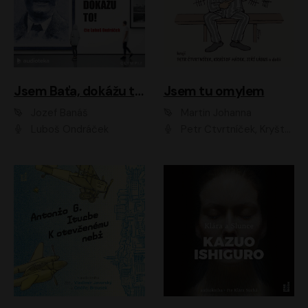
Jsem Baťa, dokážu to!
Jsem tu omylem
Jozef Banáš
Martin Johanna
Luboš Ondráček
Petr Čtvrtníček, Kryštof Hádek, Jiří Lábus, Dana Černá, Miroslav Táborský, Oldřich Navrátil, Milan Šteindler, David Vávra, Marie Tomsová