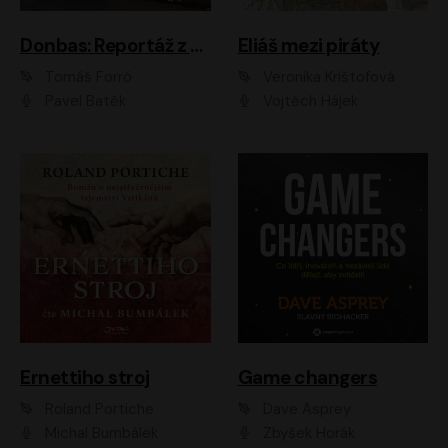
Donbas: Reportáž z ukrajinského konfliktu
Eliáš mezi piráty
Tomáš Forró
Veronika Krištofová
Pavel Batěk
Vojtěch Hájek
Ernettiho stroj
Game changers
Roland Portiche
Dave Asprey
Michal Bumbálek
Zbyšek Horák