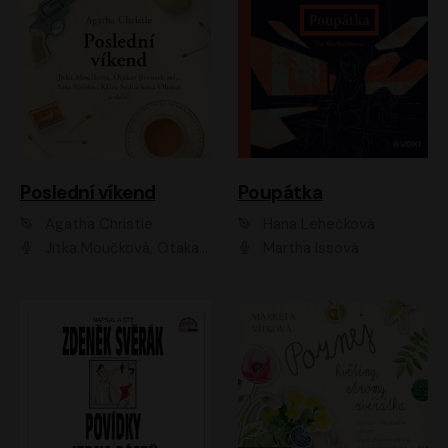
Poslední víkend
Poupátka
Agatha Christie
Hana Lehečková
Jitka Moučková, Otakar Brousek ml., Lenka Termerová, Šárka Krausová, Radek Hoppe, Petr Stach, Viktor Dvořák, Klára Oltová, Andrea Elsnerová, Saša Rašilov, Vojtěch Hájek, Barbora Vágnerová
Martha Issová