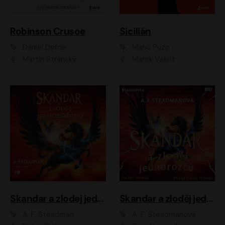
Robinson Crusoe
Sicilián
Daniel Defoe
Mario Puzo
Martin Stránský
Marek Vašut
Skandar a zlodej jednorožcov
Skandar a zloděj jednorožců
A. F. Steadman
A. F. Steadmanová