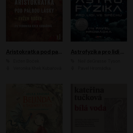
Aristokratka pod palbou lásky
Astrofyzika pro lidi ve spěchu
Evžen Boček
Neil deGrasse Tyson
Veronika Khek Kubařová
Pavel Hromádka