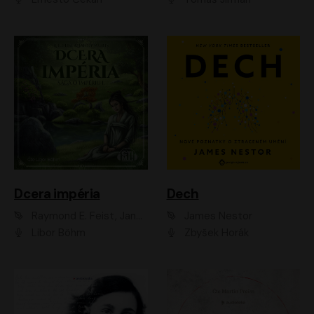
Dcera impéria
Dech
Raymond E. Feist, Janny Wurts
James Nestor
Libor Böhm
Zbyšek Horák