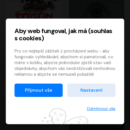
Aby web fungoval, jak má (souhlas
s cookies)
Šógun
Tajemství
Pro co nejlepší zážitek z procházení webu - aby
James Clavell
Tereza Dobiášová
fungovalo vyhledávání, abychom si pamatovali, co
Pavel Soukup
Milena Steinmasslová
máte v košíku, abyste jednoduše zjistili stav vaší
objednávky, abychom vás neobtěžovali nevhodnou
reklamou a abyste se nemuseli pokaždé
přihlašovat.
Proto od vás potřebujeme souhlas se
Přijmout vše
Nastavení
zpracováním souborů cookies
, tj. malých souborů,
které se dočasně ukládají ve vašem prohlížeči.
Děkujeme, že nám ho dáte a pomůžete nám tak
Odmítnout vše
web zlepšovat.