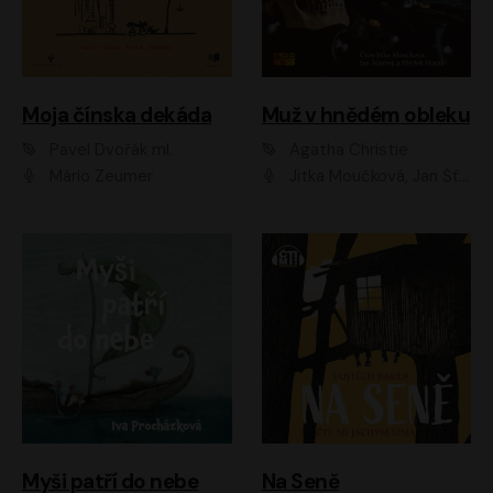
Moja čínska dekáda
Muž v hnědém obleku
Pavel Dvořák ml.
Agatha Christie
Mário Zeumer
Jitka Moučková, Jan Šťastný, Zbyšek Horák
Myši patří do nebe
Na Seně