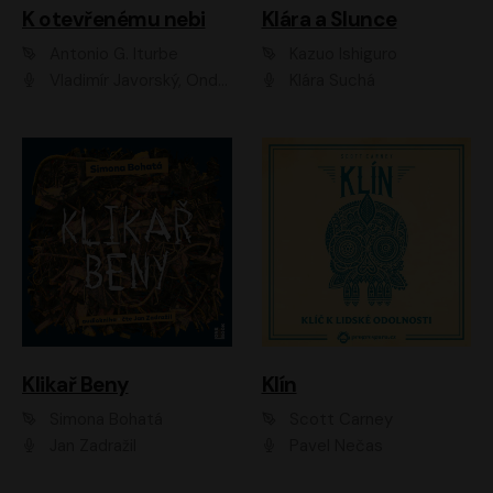
K otevřenému nebi
Klára a Slunce
Antonio G. Iturbe
Kazuo Ishiguro
Vladimír Javorský, Ondřej Brousek
Klára Suchá
Klikař Beny
Klín
Simona Bohatá
Scott Carney
Jan Zadražil
Pavel Nečas