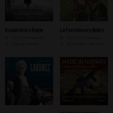
Kodaňská trilogie
La Fontainovy Bajky
Tove Ditlevsenová
Jean De La Fontaine
Dagmar Čárová
Jiří Vyorálek, Jan Meduna, Tereza Vilišová, Jitka Molavcová, Jan Vlasák, Petr Čtvrtníček, Vasil Fridrich, Jan Cina