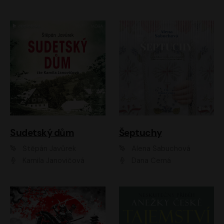
Sudetský dům
Šeptuchy
Štěpán Javůrek
Alena Sabuchová
Kamila Janovičová
Dana Černá