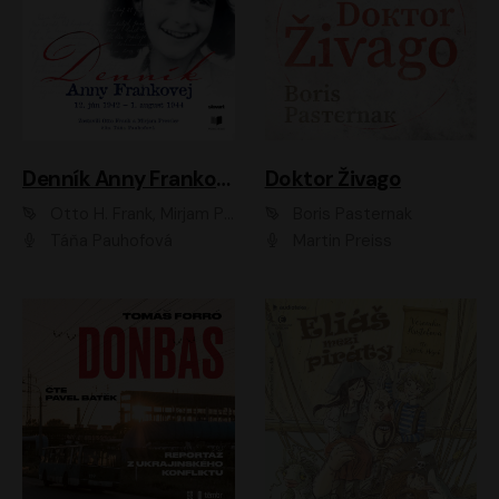
Denník Anny Frankovej
Doktor Živago
Otto H. Frank, Mirjam Pressler
Boris Pasternak
Táňa Pauhofová
Martin Preiss