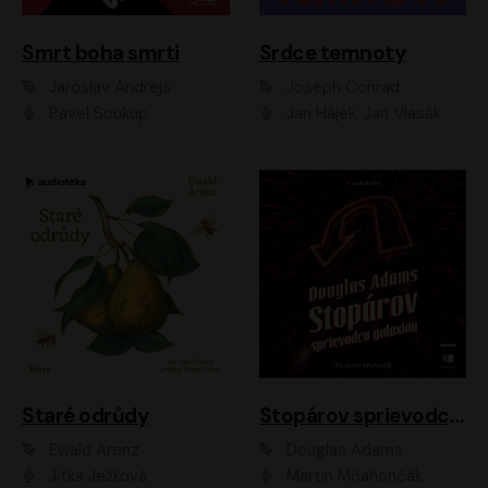
Smrt boha smrti
Srdce temnoty
Jaroslav Andrejs
Joseph Conrad
Pavel Soukup
Jan Hájek, Jan Vlasák
Staré odrůdy
Stopárov sprievodca galaxiou
Ewald Arenz
Douglas Adams
Jitka Ježková
Martin Mňahončák