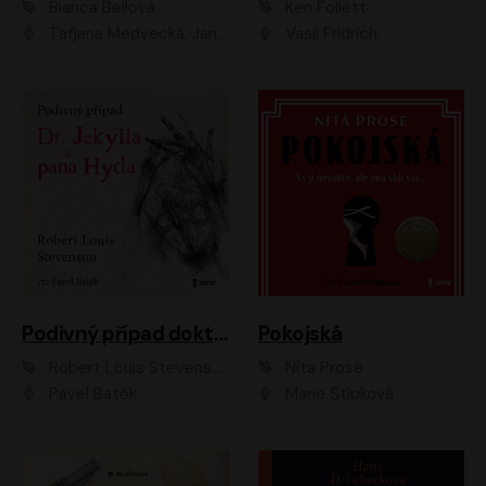
Bianca Bellová
Ken Follett
Taťjana Medvecká, Jan Vlasák
Vasil Fridrich
Podivný případ doktora Jekylla a pana Hyda
Pokojská
Robert Louis Stevenson
Nita Prose
Pavel Batěk
Marie Štípková