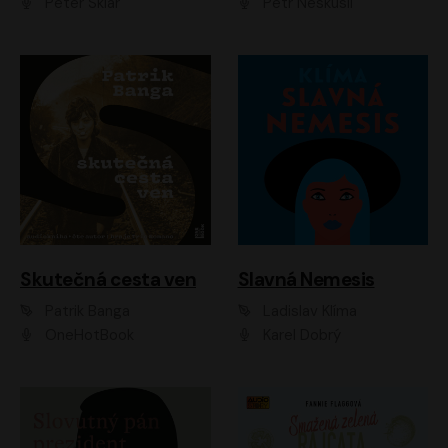
Peter Sklár
Petr Neskusil
Skutečná cesta ven
Slavná Nemesis
Patrik Banga
Ladislav Klíma
OneHotBook
Karel Dobrý