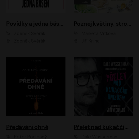
Povídky a jedna báseň
Poznej květiny, stromy, zvířátka
Zdeněk Svěrák
Markéta Vítková
Zdeněk Svěrák
Jiří Kniha
Předávání ohně
Přelet nad kukaččím hnízdem
Peter Podlesný
Dale Wasserman