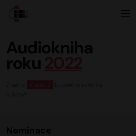
Hlavn
Men
Audiokniha roku
Audiokniha
roku
2022
Známe
vítěze
letošního ročníku
ankety!
Nominace