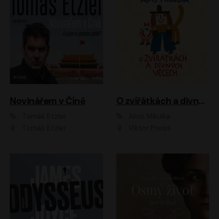
Novinářem v Číně
O zvířátkách a divných věcech
Tomáš Etzler
Alois Mikulka
Tomáš Etzler
Viktor Preiss