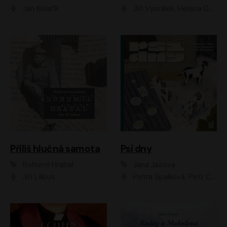
Jan Kolařík
Jiří Vyorálek, Helena Dvořáková, Pavel Šimčík, Ondřej Rychlý, Radek Holub, Filip Kaňkovský, Luboš Veselý, Tomáš Dastlík, Tereza Dočkalová, David Nyč
Příliš hlučná samota
Psí dny
Bohumil Hrabal
Jana Jašová
Jiří Lábus
Petra Špalková, Petr Čtvrtníček