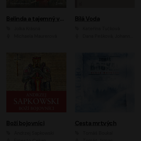
Belinda a tajemný výlet
Bílá Voda
Jolka Krásná
Kateřina Tučková
Michaela Maurerová
Dana Pešková, Johanna Tesařová, Ladislav Cigánek, Libuše Švormová, Oldřich Vlach, Pavla Tomicová, Petr Pochop, Tereza Vítů, Vanda Hybnerová
Boží bojovníci
Cesta mrtvých
Andrzej Sapkowski
Tomáš Boukal
Ernesto Čekan
Tomáš Jirman