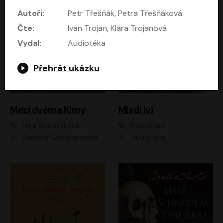
Autoři:
Petr Třešňák, Petra Třešňáková
Čte:
Ivan Trojan, Klára Trojanová
Vydal:
Audiotéka
Přehrát ukázku
Mezi dvěma Kimy
Mladí lvi
Nina Špitálníková
Irwin Shaw
Barbora Goldmannová
Audiotéka