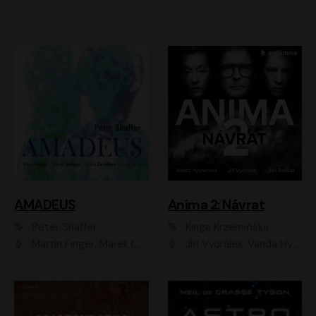
AMADEUS
Anima 2: Návrat
Peter Shaffer
Kinga Krzemińska
Martin Finger, Marek Lambora, Eliška Zbanková, Martin Písařík, Václav Neužil, Kamil Halbich, Aleš Procházka, Miroslav Táborský, Hanuš Bor, Jan Hájek
Jiří Vyorálek, Vanda Hybnerová, Jan Nedbal, Tereza Vilišová, Matylda Miškovská, Johana Tesařová, Jana Boušková, Ivana Uhlířová, Martin Myšička, Dana Černá, Ladislav Frej, Miroslav Hanuš, Zuzana Kronerová, Pavel Neškudla, Luboš Veselý, Jan Holík, Ondřej Malý, Leoš Noha, Karolína Baranová, Jan Battěk, Kryštof Bartoš, Daniela Čermáková, Hanuš Bor, Petr Gojda, Lucie Laňková, Jan Horák Radúz Mácha, Jan Meduna, Marta Menes, Jaromíra Mílová, Michal Sieczkowski, Jiří Suchánek, Anežka Šťastná, Lenka Vrtišková - Nejezchlebová, Jiří Wohanka