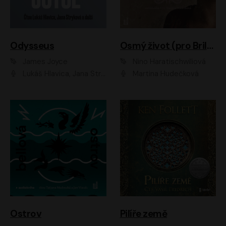
Odysseus
Osmý život (pro Brilku)
James Joyce
Nino Haratischwiliová
Lukáš Hlavica, Jana Stryková
Martina Hudečková
Ostrov
Pilíře země