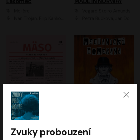
Lakomec
MADE IN NORWAY
Moliére
Vegard Steiro Amundsen
Ivan Trojan, Filip Kaňkovský, Ondřej Brousek, Anežka Šťastná, Klára Suchá, Jaromír Meduna, Dana Černá, Václav Vydra, Jiří Knot, Petr Lněnička, Lubor Šplíchal, Jiří Maryško, Petr Šplíchal
Petra Bučková, Jan Dolanský, Jiří Vyorálek, Ondřej Rychlý, Ondřej Vetchý, Klára Suchá, Jan Vlasák, Jana Stryková, Igor Bareš, Miroslav Etzler
Mäso
Mechanický pomeranč
Arpád Soltész
Anthony Burgess
Přemysl Boublík
David Novotný
Zvuky probouzení