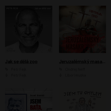
Jak se dělá zoo
Jeruzalémský masakr
Petr Fejk
Ondřej Neff
Petr Fejk
Libor Hruška