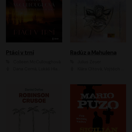
Ptáci v trní
Radúz a Mahulena
Colleen McCulloughová
Julius Zeyer
Dana Černá, Lukáš Hlavica
Klára Oltová, Vojtěch Hájek, Růžena Merunková, Dušan Sitek, Simona Postlerová, Ljuba Krbová, Petr Lněnička, Saša Rašilov