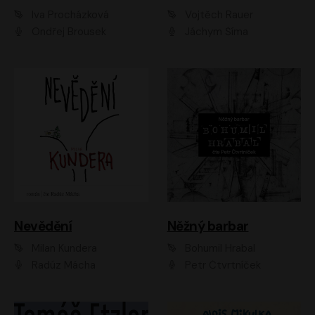
Iva Procházková
Vojtěch Rauer
Ondřej Brousek
Jáchym Šíma
Nevědění
Něžný barbar
Milan Kundera
Bohumil Hrabal
Radúz Mácha
Petr Čtvrtníček