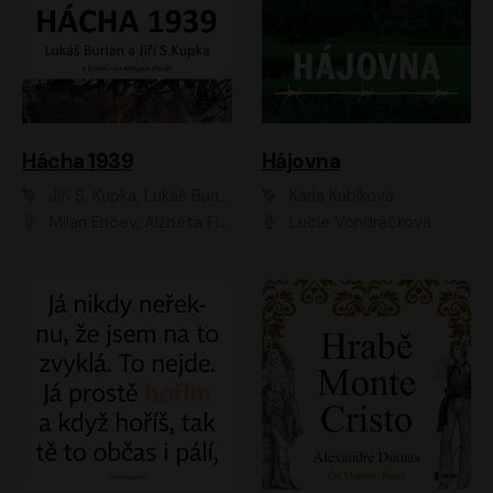
Hácha 1939
Hájovna
Jiří S. Kupka, Lukáš Burian
Karla Kubíková
Milan Enčev, Alžběta Fišerová, Marek Helma, Antonín Hardt, Jitka Sedláčková, Lukáš Burian, Vojtěch Havelka
Lucie Vondráčková