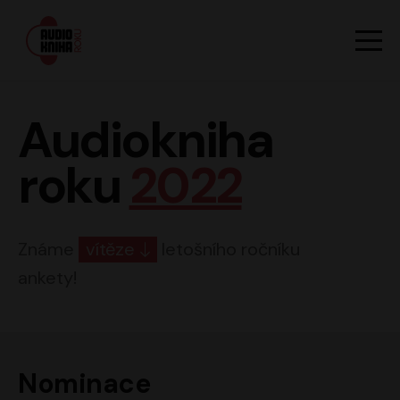
Hlavn
Men
Audiokniha roku
Audiokniha
roku
2022
Známe
vítěze
letošního ročníku
ankety!
Nominace