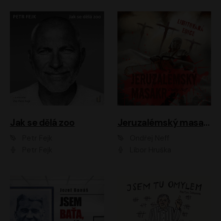
Jak se dělá zoo
Jeruzalémský masakr
Petr Fejk
Ondřej Neff
Petr Fejk
Libor Hruška