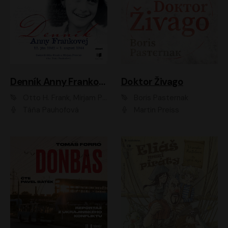
Denník Anny Frankovej
Doktor Živago
Otto H. Frank, Mirjam Pressler
Boris Pasternak
Táňa Pauhofová
Martin Preiss