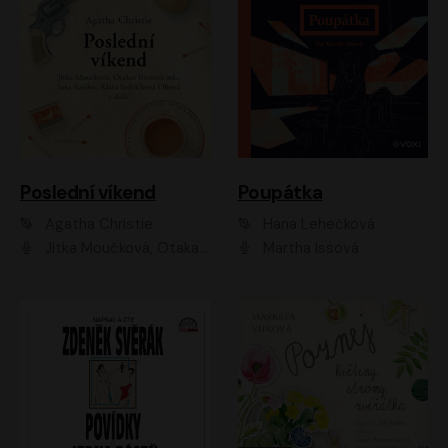
Poslední víkend
Poupátka
Agatha Christie
Hana Lehečková
Jitka Moučková, Otakar Brousek ml., Lenka Termerová, Šárka Krausová, Radek Hoppe, Petr Stach, Viktor Dvořák, Klára Oltová, Andrea Elsnerová, Saša Rašilov, Vojtěch Hájek, Barbora Vágnerová
Martha Issová