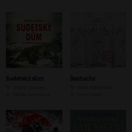
Sudetský dům
Šeptuchy
Štěpán Javůrek
Alena Sabuchová
Kamila Janovičová
Dana Černá