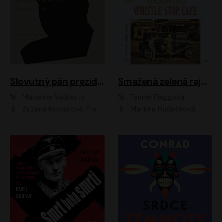
Slovutný pán prezident
Smažená zelená rajčata ve Whistle Stop Cafe
Madeline Vadkerty
Fannie Flaggová
Zuzana Kronerová, František Kovár, Božidara Turzonovová, Ľuboš Kostelný, Kristína Svarinská, Miro Noga, Richard Stanke, Lucia Siposová, Marián Miezga, Dado Nagy, Slávka Halčáková, Peter Rúfus, Filip Tůma, Lukáš Latinák, Dušan Kaprálik, Jana Oľhová, Stano Staško, Michal Hudák, Martin Kaprálik, Robo Jakab, Andrej Bán, Ivan Martinka, Martin Brezović, Patrik Lučan, Ondrej Kořínek, Scarlett Čanakyová, Andrej Žiarovský, Norbert Moravanský, Miro Králik, Marko Vrzgula, Ján Štrbák, Oliver Koniar, Roman Jaroš, Ján Kardoš, Barbora Kardošová, Ivan Kamenec, Madeline Vadkerty
Martina Hudečková