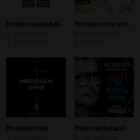
Povídky a jedna báseň
Poznej květiny, stromy, zvířátka
Zdeněk Svěrák
Markéta Vítková
Zdeněk Svěrák
Jiří Kniha
Předávání ohně
Přelet nad kukaččím hnízdem
Peter Podlesný
Dale Wasserman