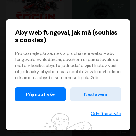
Aby web fungoval, jak má (souhlas
s cookies)
Šógun
Tajemství
Pro co nejlepší zážitek z procházení webu - aby
James Clavell
Tereza Dobiášová
fungovalo vyhledávání, abychom si pamatovali, co
Pavel Soukup
Milena Steinmasslová
máte v košíku, abyste jednoduše zjistili stav vaší
objednávky, abychom vás neobtěžovali nevhodnou
reklamou a abyste se nemuseli pokaždé
přihlašovat.
Proto od vás potřebujeme souhlas se
Přijmout vše
Nastavení
zpracováním souborů cookies
, tj. malých souborů,
které se dočasně ukládají ve vašem prohlížeči.
Děkujeme, že nám ho dáte a pomůžete nám tak
Odmítnout vše
web zlepšovat.