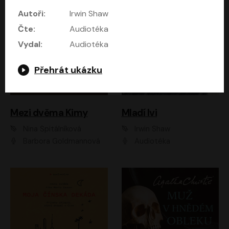
Autoři:
Irwin Shaw
Čte:
Audiotéka
Vydal:
Audiotéka
Přehrát ukázku
Mezi dvěma Kimy
Mladí lvi
Nina Špitálníková
Irwin Shaw
Barbora Goldmannová
Audiotéka