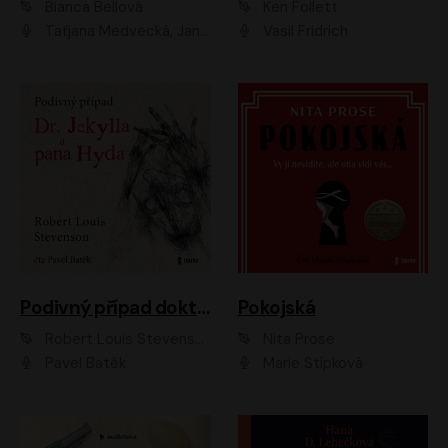
Bianca Bellová
Ken Follett
Taťjana Medvecká, Jan Vlasák
Vasil Fridrich
Podivný případ doktora Jekylla a pana Hyda
Pokojská
Robert Louis Stevenson
Nita Prose
Pavel Batěk
Marie Štípková