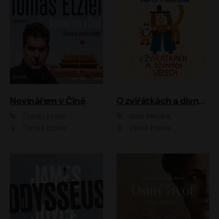
Novinářem v Číně
O zvířátkách a divných věcech
Tomáš Etzler
Alois Mikulka
Tomáš Etzler
Viktor Preiss