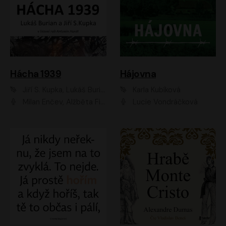
Hácha 1939
Hájovna
Jiří S. Kupka, Lukáš Burian
Karla Kubíková
Milan Enčev, Alžběta Fišerová, Marek Helma, Antonín Hardt, Jitka Sedláčková, Lukáš Burian, Vojtěch Havelka
Lucie Vondráčková