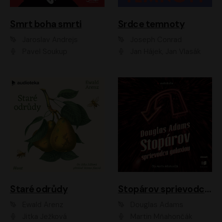
Smrt boha smrti
Srdce temnoty
Jaroslav Andrejs
Joseph Conrad
Pavel Soukup
Jan Hájek, Jan Vlasák
Staré odrůdy
Stopárov sprievodca galaxiou
Ewald Arenz
Douglas Adams
Jitka Ježková
Martin Mňahončák