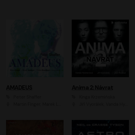
AMADEUS
Anima 2: Návrat
Peter Shaffer
Kinga Krzemińska
Martin Finger, Marek Lambora, Eliška Zbanková, Martin Písařík, Václav Neužil, Kamil Halbich, Aleš Procházka, Miroslav Táborský, Hanuš Bor, Jan Hájek
Jiří Vyorálek, Vanda Hybnerová, Jan Nedbal, Tereza Vilišová, Matylda Miškovská, Johana Tesařová, Jana Boušková, Ivana Uhlířová, Martin Myšička, Dana Černá, Ladislav Frej, Miroslav Hanuš, Zuzana Kronerová, Pavel Neškudla, Luboš Veselý, Jan Holík, Ondřej Malý, Leoš Noha, Karolína Baranová, Jan Battěk, Kryštof Bartoš, Daniela Čermáková, Hanuš Bor, Petr Gojda, Lucie Laňková, Jan Horák Radúz Mácha, Jan Meduna, Marta Menes, Jaromíra Mílová, Michal Sieczkowski, Jiří Suchánek, Anežka Šťastná, Lenka Vrtišková - Nejezchlebová, Jiří Wohanka