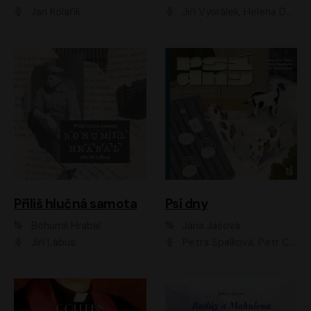
Jan Kolařík
Jiří Vyorálek, Helena Dvořáková, Pavel Šimčík, Ondřej Rychlý, Radek Holub, Filip Kaňkovský, Luboš Veselý, Tomáš Dastlík, Tereza Dočkalová, David Nyč
Příliš hlučná samota
Psí dny
Bohumil Hrabal
Jana Jašová
Jiří Lábus
Petra Špalková, Petr Čtvrtníček