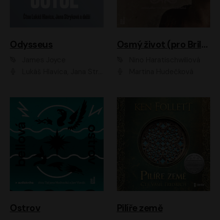
Odysseus
Osmý život (pro Brilku)
James Joyce
Nino Haratischwiliová
Lukáš Hlavica, Jana Stryková
Martina Hudečková
Ostrov
Pilíře země