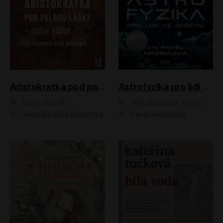
Aristokratka pod palbou lásky
Astrofyzika pro lidi ve spěchu
Evžen Boček
Neil deGrasse Tyson
Veronika Khek Kubařová
Pavel Hromádka