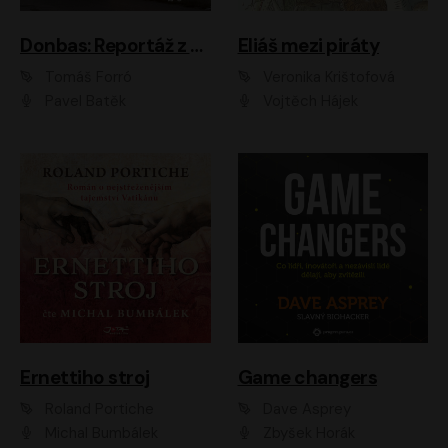
Donbas: Reportáž z ukrajinského konfliktu
Eliáš mezi piráty
Tomáš Forró
Veronika Krištofová
Pavel Batěk
Vojtěch Hájek
Ernettiho stroj
Game changers
Roland Portiche
Dave Asprey
Michal Bumbálek
Zbyšek Horák