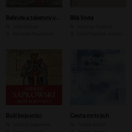
Belinda a tajemný výlet
Bílá Voda
Jolka Krásná
Kateřina Tučková
Michaela Maurerová
Dana Pešková, Johanna Tesařová, Ladislav Cigánek, Libuše Švormová, Oldřich Vlach, Pavla Tomicová, Petr Pochop, Tereza Vítů, Vanda Hybnerová
Boží bojovníci
Cesta mrtvých
Andrzej Sapkowski
Tomáš Boukal
Ernesto Čekan
Tomáš Jirman