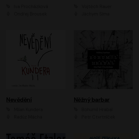
Iva Procházková
Vojtěch Rauer
Ondřej Brousek
Jáchym Šíma
Nevědění
Něžný barbar
Milan Kundera
Bohumil Hrabal
Radúz Mácha
Petr Čtvrtníček