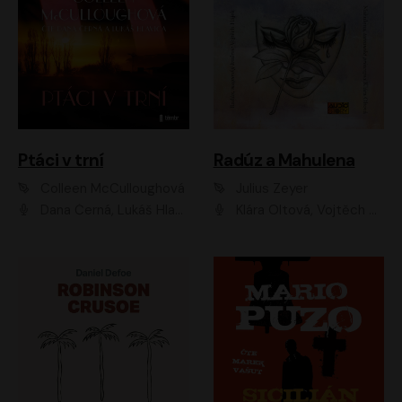
Ptáci v trní
Radúz a Mahulena
Colleen McCulloughová
Julius Zeyer
Dana Černá, Lukáš Hlavica
Klára Oltová, Vojtěch Hájek, Růžena Merunková, Dušan Sitek, Simona Postlerová, Ljuba Krbová, Petr Lněnička, Saša Rašilov