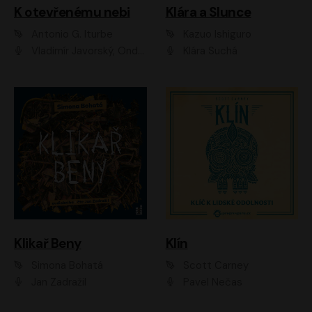
K otevřenému nebi
Klára a Slunce
Antonio G. Iturbe
Kazuo Ishiguro
Vladimír Javorský, Ondřej Brousek
Klára Suchá
Klikař Beny
Klín
Simona Bohatá
Scott Carney
Jan Zadražil
Pavel Nečas