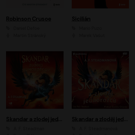
Robinson Crusoe
Sicilián
Daniel Defoe
Mario Puzo
Martin Stránský
Marek Vašut
Skandar a zlodej jednorožcov
Skandar a zloděj jednorožců
A. F. Steadman
A. F. Steadmanová