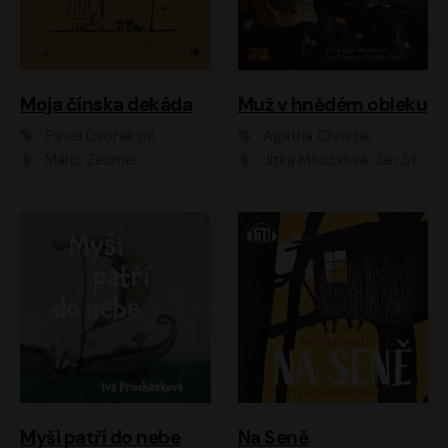
Moja čínska dekáda
Muž v hnědém obleku
Pavel Dvořák ml.
Agatha Christie
Mário Zeumer
Jitka Moučková, Jan Šťastný, Zbyšek Horák
Myši patří do nebe
Na Seně