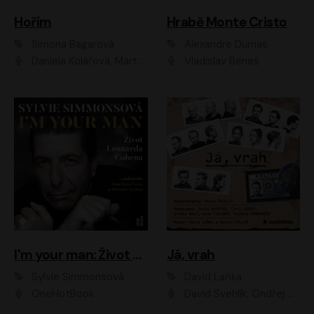
Hořím
Hrabě Monte Cristo
Simona Bagarová
Alexandre Dumas
Daniela Kolářová, Martha Issová, Pavel Řezníček, Klára Melíšková, Kryštof Hádek, Zdeněk Svěrák, Simona Bagarová
Vladislav Beneš
I'm your man: Život Leonarda Cohena
Já, vrah
Sylvie Simmonsová
David Laňka
OneHotBook
David Švehlík, Ondřej Malý, Anna Fialová, Cyril Dobrý, Vojtěch Vondráček, David Novotný, Ladislav Cigánek