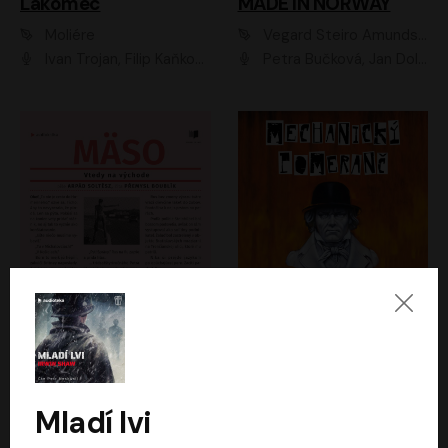
Lakomec
MADE IN NORWAY
Moliére
Vegard Steiro Amundsen
Ivan Trojan, Filip Kaňkovský, Ondřej Brousek, Anežka Šťastná, Klára Suchá, Jaromír Meduna, Dana Černá, Václav Vydra, Jiří Knot, Petr Lněnička, Lubor Šplíchal, Jiří Maryško, Petr Šplíchal
Petra Bučková, Jan Dolanský, Jiří Vyorálek, Ondřej Rychlý, Ondřej Vetchý, Klára Suchá, Jan Vlasák, Jana Stryková, Igor Bareš, Miroslav Etzler
Mäso
Mechanický pomeranč
Arpád Soltész
Anthony Burgess
Přemysl Boublík
David Novotný
Mladí lvi