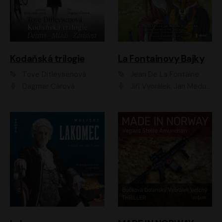
Kodaňská trilogie
La Fontainovy Bajky
Tove Ditlevsenová
Jean De La Fontaine
Dagmar Čárová
Jiří Vyorálek, Jan Meduna, Tereza Vilišová, Jitka Molavcová, Jan Vlasák, Petr Čtvrtníček, Vasil Fridrich, Jan Cina