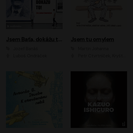
Jsem Baťa, dokážu to!
Jsem tu omylem
Jozef Banáš
Martin Johanna
Luboš Ondráček
Petr Čtvrtníček, Kryštof Hádek, Jiří Lábus, Dana Černá, Miroslav Táborský, Oldřich Navrátil, Milan Šteindler, David Vávra, Marie Tomsová