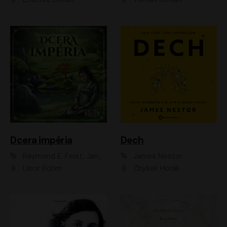
Dcera impéria
Dech
Raymond E. Feist, Janny Wurts
James Nestor
Libor Böhm
Zbyšek Horák