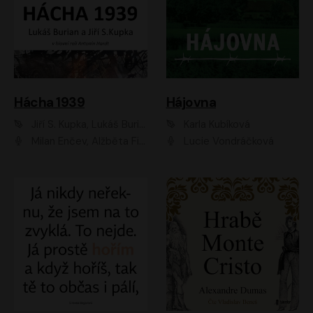
Hácha 1939
Hájovna
Jiří S. Kupka, Lukáš Burian
Karla Kubíková
Milan Enčev, Alžběta Fišerová, Marek Helma, Antonín Hardt, Jitka Sedláčková, Lukáš Burian, Vojtěch Havelka
Lucie Vondráčková