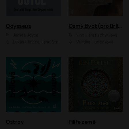
Odysseus
Osmý život (pro Brilku)
James Joyce
Nino Haratischwiliová
Lukáš Hlavica, Jana Stryková
Martina Hudečková
Ostrov
Pilíře země