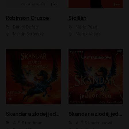
Robinson Crusoe
Sicilián
Daniel Defoe
Mario Puzo
Martin Stránský
Marek Vašut
Skandar a zlodej jednorožcov
Skandar a zloděj jednorožců
A. F. Steadman
A. F. Steadmanová