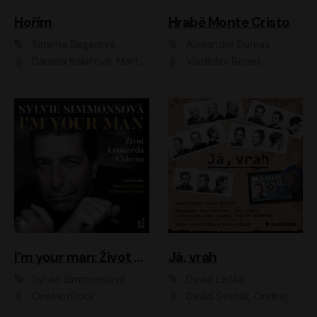
Hořím
Hrabě Monte Cristo
Simona Bagarová
Alexandre Dumas
Daniela Kolářová, Martha Issová, Pavel Řezníček, Klára Melíšková, Kryštof Hádek, Zdeněk Svěrák, Simona Bagarová
Vladislav Beneš
I'm your man: Život Leonarda Cohena
Já, vrah
Sylvie Simmonsová
David Laňka
OneHotBook
David Švehlík, Ondřej Malý, Anna Fialová, Cyril Dobrý, Vojtěch Vondráček, David Novotný, Ladislav Cigánek