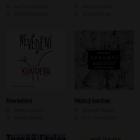
Iva Procházková
Vojtěch Rauer
Ondřej Brousek
Jáchym Šíma
Nevědění
Něžný barbar
Milan Kundera
Bohumil Hrabal
Radúz Mácha
Petr Čtvrtníček