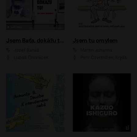
Jsem Baťa, dokážu to!
Jsem tu omylem
Jozef Banáš
Martin Johanna
Luboš Ondráček
Petr Čtvrtníček, Kryštof Hádek, Jiří Lábus, Dana Černá, Miroslav Táborský, Oldřich Navrátil, Milan Šteindler, David Vávra, Marie Tomsová