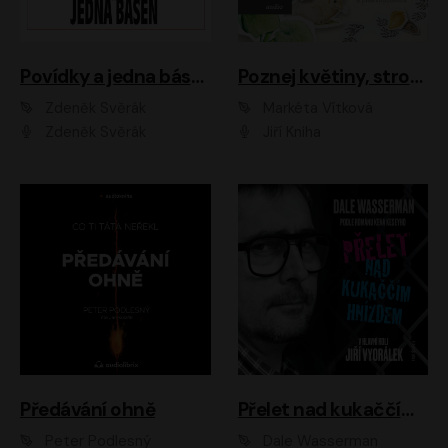
Povídky a jedna báseň
Poznej květiny, stromy, zvířátka
Zdeněk Svěrák
Markéta Vítková
Zdeněk Svěrák
Jiří Kniha
Předávání ohně
Přelet nad kukaččím hnízdem
Peter Podlesný
Dale Wasserman