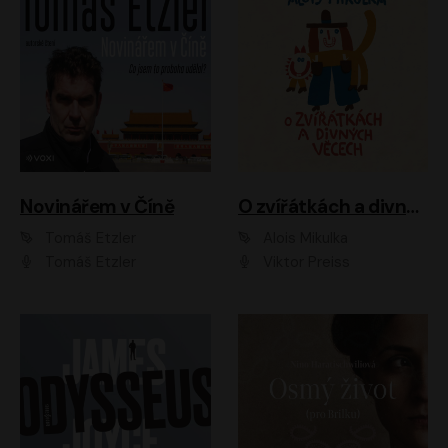
Novinářem v Číně
O zvířátkách a divných věcech
Tomáš Etzler
Alois Mikulka
Tomáš Etzler
Viktor Preiss