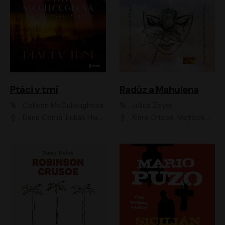
Ptáci v trní
Radúz a Mahulena
Colleen McCulloughová
Julius Zeyer
Dana Černá, Lukáš Hlavica
Klára Oltová, Vojtěch Hájek, Růžena Merunková, Dušan Sitek, Simona Postlerová, Ljuba Krbová, Petr Lněnička, Saša Rašilov