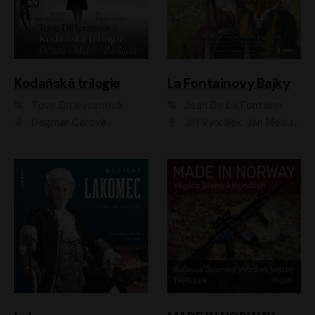
Kodaňská trilogie
La Fontainovy Bajky
Tove Ditlevsenová
Jean De La Fontaine
Dagmar Čárová
Jiří Vyorálek, Jan Meduna, Tereza Vilišová, Jitka Molavcová, Jan Vlasák, Petr Čtvrtníček, Vasil Fridrich, Jan Cina