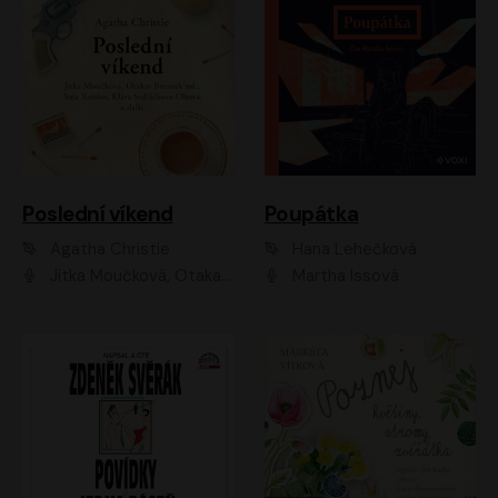
Poslední víkend
Poupátka
Agatha Christie
Hana Lehečková
Jitka Moučková, Otakar Brousek ml., Lenka Termerová, Šárka Krausová, Radek Hoppe, Petr Stach, Viktor Dvořák, Klára Oltová, Andrea Elsnerová, Saša Rašilov, Vojtěch Hájek, Barbora Vágnerová
Martha Issová