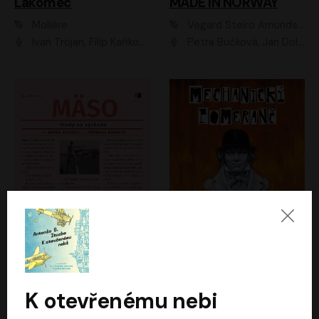
Lakomec
MADE IN NORWAY
Moliére
Vegard Steiro Amundsen
Ivan Trojan, Filip Kaňkovský, Ondřej Brousek, Anežka Šťastná, Klára Suchá, Jaromír Meduna, Dana Černá, Václav Vydra, Jiří Knot, Petr Lněnička, Lubor Šplíchal, Jiří Maryško, Petr Šplíchal
Petra Bučková, Jan Dolanský, Jiří Vyorálek, Ondřej Rychlý, Ondřej Vetchý, Klára Suchá, Jan Vlasák, Jana Stryková, Igor Bareš, Miroslav Etzler
Mäso
Mechanický pomeranč
Arpád Soltész
Anthony Burgess
Přemysl Boublík
David Novotný
K otevřenému nebi