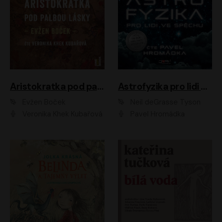
Aristokratka pod palbou lásky
Astrofyzika pro lidi ve spěchu
Evžen Boček
Neil deGrasse Tyson
Veronika Khek Kubařová
Pavel Hromádka