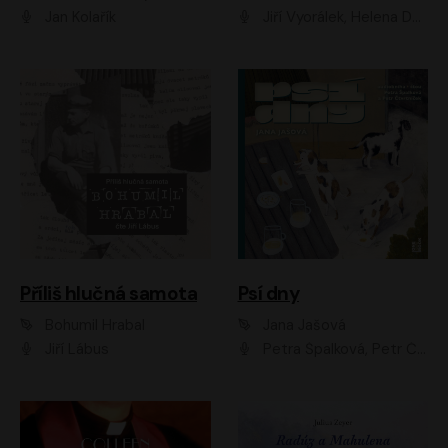
Jan Kolařík
Jiří Vyorálek, Helena Dvořáková, Pavel Šimčík, Ondřej Rychlý, Radek Holub, Filip Kaňkovský, Luboš Veselý, Tomáš Dastlík, Tereza Dočkalová, David Nyč
Příliš hlučná samota
Psí dny
Bohumil Hrabal
Jana Jašová
Jiří Lábus
Petra Špalková, Petr Čtvrtníček