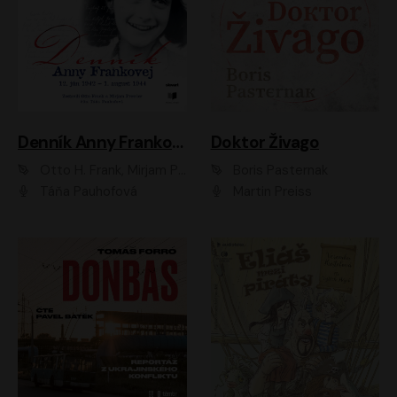
Denník Anny Frankovej
Doktor Živago
Otto H. Frank, Mirjam Pressler
Boris Pasternak
Táňa Pauhofová
Martin Preiss