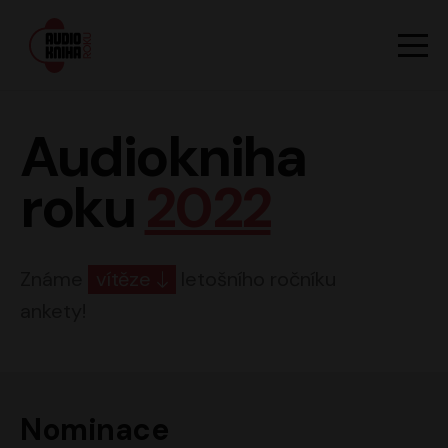
Hlavn
Men
Audiokniha roku
Audiokniha
roku
2022
Známe
vítěze
letošního ročníku
ankety!
Nominace