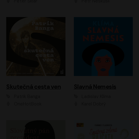
Peter Sklár
Petr Neskusil
Skutečná cesta ven
Slavná Nemesis
Patrik Banga
Ladislav Klíma
OneHotBook
Karel Dobrý