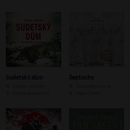
Sudetský dům
Šeptuchy
Štěpán Javůrek
Alena Sabuchová
Kamila Janovičová
Dana Černá