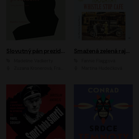
Slovutný pán prezident
Smažená zelená rajčata ve Whistle Stop Cafe
Madeline Vadkerty
Fannie Flaggová
Zuzana Kronerová, František Kovár, Božidara Turzonovová, Ľuboš Kostelný, Kristína Svarinská, Miro Noga, Richard Stanke, Lucia Siposová, Marián Miezga, Dado Nagy, Slávka Halčáková, Peter Rúfus, Filip Tůma, Lukáš Latinák, Dušan Kaprálik, Jana Oľhová, Stano Staško, Michal Hudák, Martin Kaprálik, Robo Jakab, Andrej Bán, Ivan Martinka, Martin Brezović, Patrik Lučan, Ondrej Kořínek, Scarlett Čanakyová, Andrej Žiarovský, Norbert Moravanský, Miro Králik, Marko Vrzgula, Ján Štrbák, Oliver Koniar, Roman Jaroš, Ján Kardoš, Barbora Kardošová, Ivan Kamenec, Madeline Vadkerty
Martina Hudečková