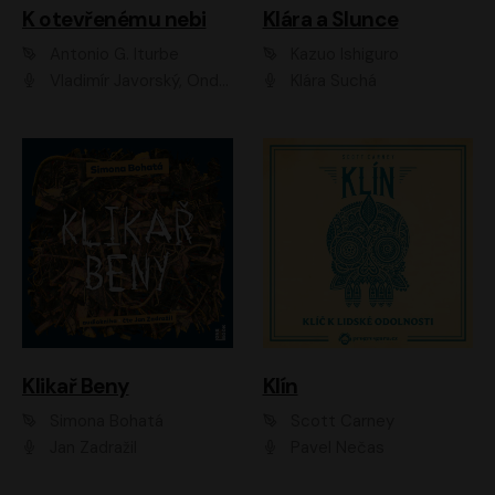
K otevřenému nebi
Klára a Slunce
Antonio G. Iturbe
Kazuo Ishiguro
Vladimír Javorský, Ondřej Brousek
Klára Suchá
Klikař Beny
Klín
Simona Bohatá
Scott Carney
Jan Zadražil
Pavel Nečas