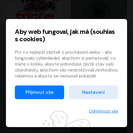
Aby web fungoval, jak má (souhlas
s cookies)
Šógun
Tajemství
Pro co nejlepší zážitek z procházení webu - aby
James Clavell
Tereza Dobiášová
fungovalo vyhledávání, abychom si pamatovali, co
Pavel Soukup
Milena Steinmasslová
máte v košíku, abyste jednoduše zjistili stav vaší
objednávky, abychom vás neobtěžovali nevhodnou
reklamou a abyste se nemuseli pokaždé
přihlašovat.
Proto od vás potřebujeme souhlas se
Přijmout vše
Nastavení
zpracováním souborů cookies
, tj. malých souborů,
které se dočasně ukládají ve vašem prohlížeči.
Děkujeme, že nám ho dáte a pomůžete nám tak
Odmítnout vše
web zlepšovat.