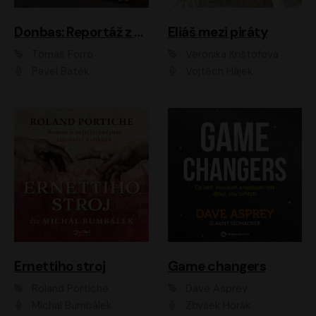
Donbas: Reportáž z ukrajinského konfliktu
Eliáš mezi piráty
Tomáš Forró
Veronika Krištofová
Pavel Batěk
Vojtěch Hájek
Ernettiho stroj
Game changers
Roland Portiche
Dave Asprey
Michal Bumbálek
Zbyšek Horák