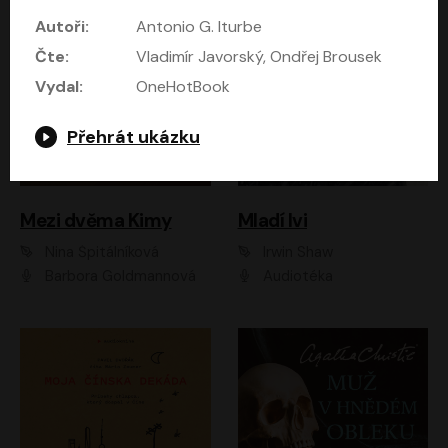
Autoři:
Antonio G. Iturbe
Čte:
Vladimír Javorský, Ondřej Brousek
Vydal:
OneHotBook
Přehrát ukázku
Mezi dvěma Kimy
Mladí lvi
Nina Špitálníková
Irwin Shaw
Barbora Goldmannová
Audiotéka