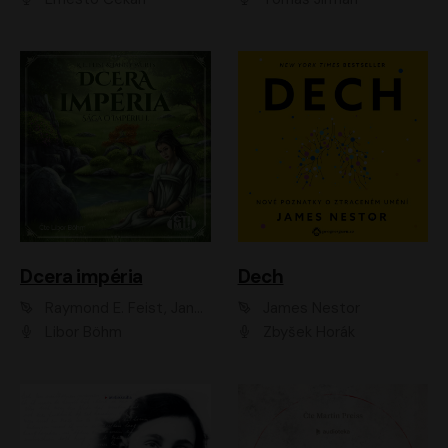
Dcera impéria
Dech
Raymond E. Feist, Janny Wurts
James Nestor
Libor Böhm
Zbyšek Horák