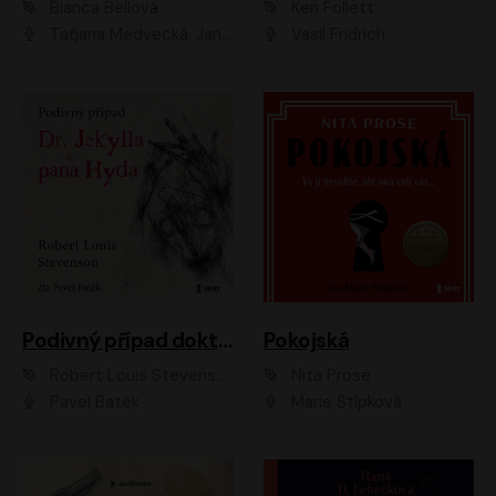
Bianca Bellová
Ken Follett
Taťjana Medvecká, Jan Vlasák
Vasil Fridrich
Podivný případ doktora Jekylla a pana Hyda
Pokojská
Robert Louis Stevenson
Nita Prose
Pavel Batěk
Marie Štípková