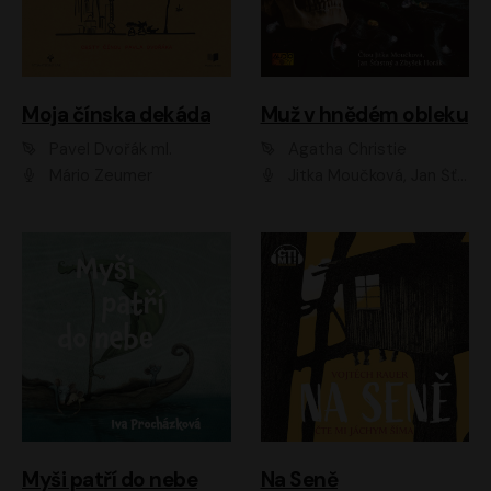
Moja čínska dekáda
Muž v hnědém obleku
Pavel Dvořák ml.
Agatha Christie
Mário Zeumer
Jitka Moučková, Jan Šťastný, Zbyšek Horák
Myši patří do nebe
Na Seně