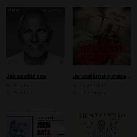
Jak se dělá zoo
Jeruzalémský masakr
Petr Fejk
Ondřej Neff
Petr Fejk
Libor Hruška