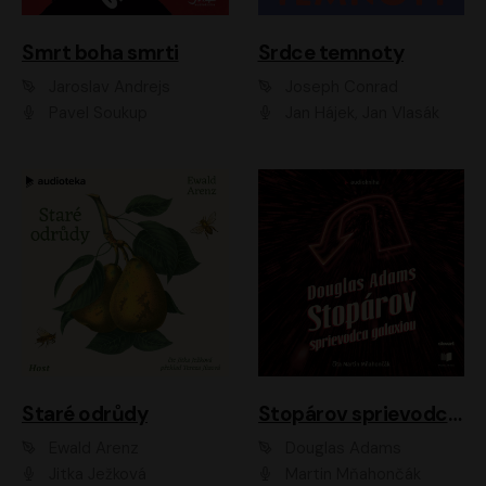
Smrt boha smrti
Srdce temnoty
Jaroslav Andrejs
Joseph Conrad
Pavel Soukup
Jan Hájek, Jan Vlasák
Staré odrůdy
Stopárov sprievodca galaxiou
Ewald Arenz
Douglas Adams
Jitka Ježková
Martin Mňahončák