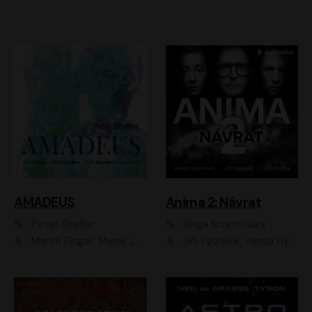
AMADEUS
Anima 2: Návrat
Peter Shaffer
Kinga Krzemińska
Martin Finger, Marek Lambora, Eliška Zbanková, Martin Písařík, Václav Neužil, Kamil Halbich, Aleš Procházka, Miroslav Táborský, Hanuš Bor, Jan Hájek
Jiří Vyorálek, Vanda Hybnerová, Jan Nedbal, Tereza Vilišová, Matylda Miškovská, Johana Tesařová, Jana Boušková, Ivana Uhlířová, Martin Myšička, Dana Černá, Ladislav Frej, Miroslav Hanuš, Zuzana Kronerová, Pavel Neškudla, Luboš Veselý, Jan Holík, Ondřej Malý, Leoš Noha, Karolína Baranová, Jan Battěk, Kryštof Bartoš, Daniela Čermáková, Hanuš Bor, Petr Gojda, Lucie Laňková, Jan Horák Radúz Mácha, Jan Meduna, Marta Menes, Jaromíra Mílová, Michal Sieczkowski, Jiří Suchánek, Anežka Šťastná, Lenka Vrtišková - Nejezchlebová, Jiří Wohanka