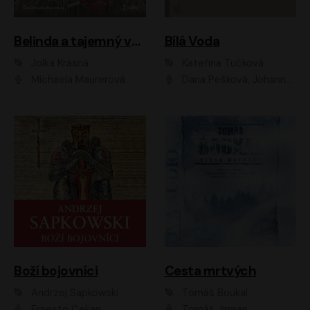
Belinda a tajemný výlet
Bílá Voda
Jolka Krásná
Kateřina Tučková
Michaela Maurerová
Dana Pešková, Johanna Tesařová, Ladislav Cigánek, Libuše Švormová, Oldřich Vlach, Pavla Tomicová, Petr Pochop, Tereza Vítů, Vanda Hybnerová
Boží bojovníci
Cesta mrtvých
Andrzej Sapkowski
Tomáš Boukal
Ernesto Čekan
Tomáš Jirman