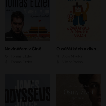
Novinářem v Číně
O zvířátkách a divných věcech
Tomáš Etzler
Alois Mikulka
Tomáš Etzler
Viktor Preiss