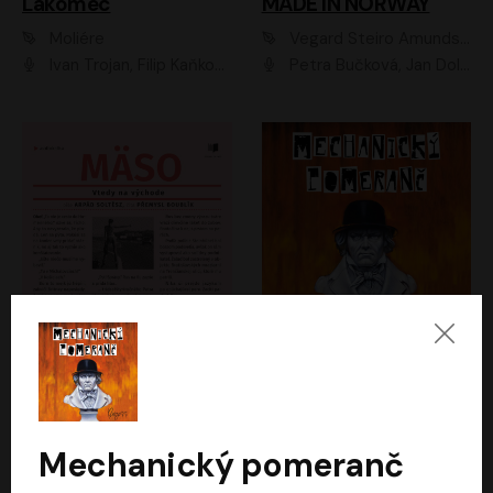
Lakomec
MADE IN NORWAY
Moliére
Vegard Steiro Amundsen
Ivan Trojan, Filip Kaňkovský, Ondřej Brousek, Anežka Šťastná, Klára Suchá, Jaromír Meduna, Dana Černá, Václav Vydra, Jiří Knot, Petr Lněnička, Lubor Šplíchal, Jiří Maryško, Petr Šplíchal
Petra Bučková, Jan Dolanský, Jiří Vyorálek, Ondřej Rychlý, Ondřej Vetchý, Klára Suchá, Jan Vlasák, Jana Stryková, Igor Bareš, Miroslav Etzler
Mäso
Mechanický pomeranč
Arpád Soltész
Anthony Burgess
Přemysl Boublík
David Novotný
Mechanický pomeranč