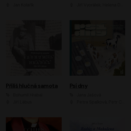
Jan Kolařík
Jiří Vyorálek, Helena Dvořáková, Pavel Šimčík, Ondřej Rychlý, Radek Holub, Filip Kaňkovský, Luboš Veselý, Tomáš Dastlík, Tereza Dočkalová, David Nyč
Příliš hlučná samota
Psí dny
Bohumil Hrabal
Jana Jašová
Jiří Lábus
Petra Špalková, Petr Čtvrtníček