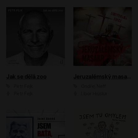
Jak se dělá zoo
Jeruzalémský masakr
Petr Fejk
Ondřej Neff
Petr Fejk
Libor Hruška