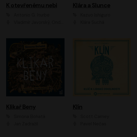
K otevřenému nebi
Klára a Slunce
Antonio G. Iturbe
Kazuo Ishiguro
Vladimír Javorský, Ondřej Brousek
Klára Suchá
Klikař Beny
Klín
Simona Bohatá
Scott Carney
Jan Zadražil
Pavel Nečas