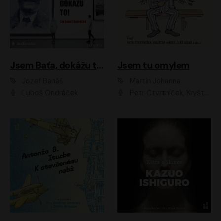
Jsem Baťa, dokážu to!
Jsem tu omylem
Jozef Banáš
Martin Johanna
Luboš Ondráček
Petr Čtvrtníček, Kryštof Hádek, Jiří Lábus, Dana Černá, Miroslav Táborský, Oldřich Navrátil, Milan Šteindler, David Vávra, Marie Tomsová