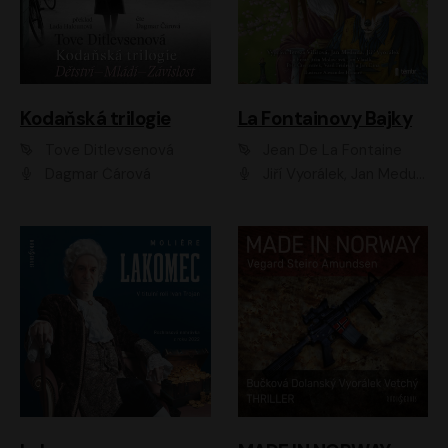
Kodaňská trilogie
La Fontainovy Bajky
Tove Ditlevsenová
Jean De La Fontaine
Dagmar Čárová
Jiří Vyorálek, Jan Meduna, Tereza Vilišová, Jitka Molavcová, Jan Vlasák, Petr Čtvrtníček, Vasil Fridrich, Jan Cina