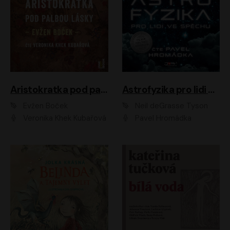
Aristokratka pod palbou lásky
Astrofyzika pro lidi ve spěchu
Evžen Boček
Neil deGrasse Tyson
Veronika Khek Kubařová
Pavel Hromádka