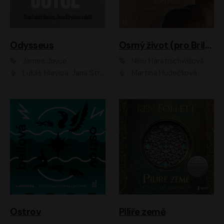
Odysseus
Osmý život (pro Brilku)
James Joyce
Nino Haratischwiliová
Lukáš Hlavica, Jana Stryková
Martina Hudečková
Ostrov
Pilíře země