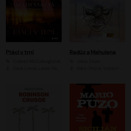
Ptáci v trní
Radúz a Mahulena
Colleen McCulloughová
Julius Zeyer
Dana Černá, Lukáš Hlavica
Klára Oltová, Vojtěch Hájek, Růžena Merunková, Dušan Sitek, Simona Postlerová, Ljuba Krbová, Petr Lněnička, Saša Rašilov