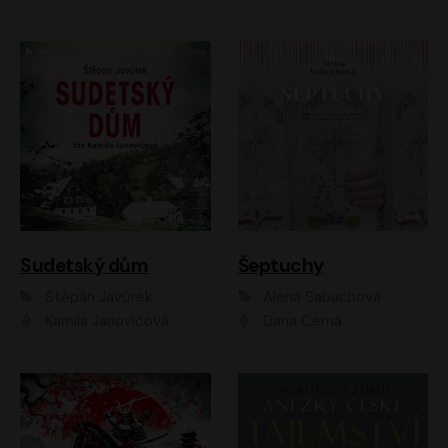
Sudetský dům
Šeptuchy
Štěpán Javůrek
Alena Sabuchová
Kamila Janovičová
Dana Černá