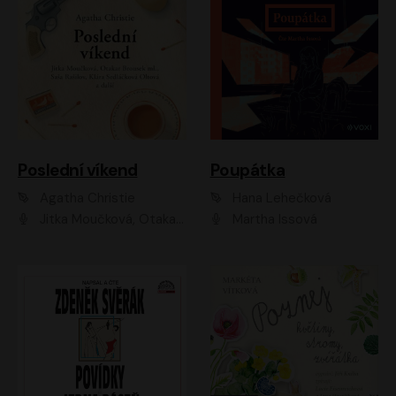
Poslední víkend
Poupátka
Agatha Christie
Hana Lehečková
Jitka Moučková, Otakar Brousek ml., Lenka Termerová, Šárka Krausová, Radek Hoppe, Petr Stach, Viktor Dvořák, Klára Oltová, Andrea Elsnerová, Saša Rašilov, Vojtěch Hájek, Barbora Vágnerová
Martha Issová