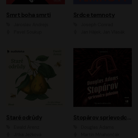
Smrt boha smrti
Srdce temnoty
Jaroslav Andrejs
Joseph Conrad
Pavel Soukup
Jan Hájek, Jan Vlasák
Staré odrůdy
Stopárov sprievodca galaxiou
Ewald Arenz
Douglas Adams
Jitka Ježková
Martin Mňahončák