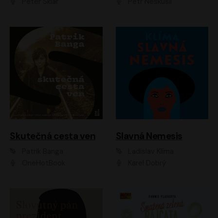
Peter Sklár
Petr Neskusil
Skutečná cesta ven
Slavná Nemesis
Patrik Banga
Ladislav Klíma
OneHotBook
Karel Dobrý