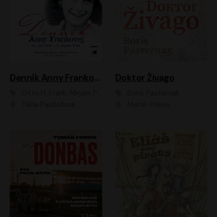
Denník Anny Frankovej
Doktor Živago
Otto H. Frank, Mirjam Pressler
Boris Pasternak
Táňa Pauhofová
Martin Preiss