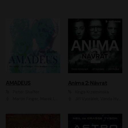
AMADEUS
Anima 2: Návrat
Peter Shaffer
Kinga Krzemińska
Martin Finger, Marek Lambora, Eliška Zbanková, Martin Písařík, Václav Neužil, Kamil Halbich, Aleš Procházka, Miroslav Táborský, Hanuš Bor, Jan Hájek
Jiří Vyorálek, Vanda Hybnerová, Jan Nedbal, Tereza Vilišová, Matylda Miškovská, Johana Tesařová, Jana Boušková, Ivana Uhlířová, Martin Myšička, Dana Černá, Ladislav Frej, Miroslav Hanuš, Zuzana Kronerová, Pavel Neškudla, Luboš Veselý, Jan Holík, Ondřej Malý, Leoš Noha, Karolína Baranová, Jan Battěk, Kryštof Bartoš, Daniela Čermáková, Hanuš Bor, Petr Gojda, Lucie Laňková, Jan Horák Radúz Mácha, Jan Meduna, Marta Menes, Jaromíra Mílová, Michal Sieczkowski, Jiří Suchánek, Anežka Šťastná, Lenka Vrtišková - Nejezchlebová, Jiří Wohanka