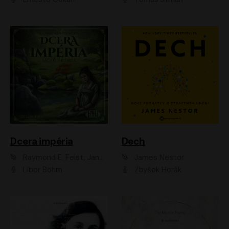
Dcera impéria
Dech
Raymond E. Feist, Janny Wurts
James Nestor
Libor Böhm
Zbyšek Horák