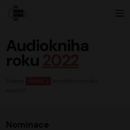
Hlavn
Men
Audiokniha roku
Audiokniha
roku
2022
Známe
vítěze
letošního ročníku
ankety!
Nominace