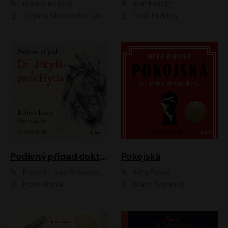
Bianca Bellová
Ken Follett
Taťjana Medvecká, Jan Vlasák
Vasil Fridrich
Podivný případ doktora Jekylla a pana Hyda
Pokojská
Robert Louis Stevenson
Nita Prose
Pavel Batěk
Marie Štípková