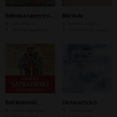
Belinda a tajemný výlet
Bílá Voda
Jolka Krásná
Kateřina Tučková
Michaela Maurerová
Dana Pešková, Johanna Tesařová, Ladislav Cigánek, Libuše Švormová, Oldřich Vlach, Pavla Tomicová, Petr Pochop, Tereza Vítů, Vanda Hybnerová
Boží bojovníci
Cesta mrtvých
Andrzej Sapkowski
Tomáš Boukal
Ernesto Čekan
Tomáš Jirman