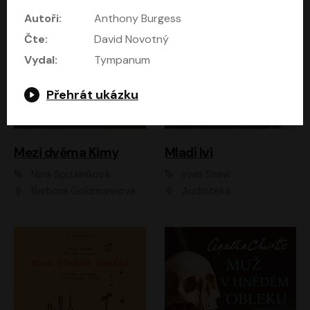
Autoři:
Anthony Burgess
Čte:
David Novotný
Vydal:
Tympanum
Přehrát ukázku
Mezi dvěma Kimy
Mladí lvi
Nina Špitálníková
Irwin Shaw
Barbora Goldmannová
Audiotéka