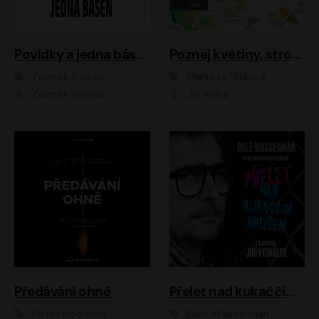
Povídky a jedna báseň
Poznej květiny, stromy, zvířátka
Zdeněk Svěrák
Markéta Vítková
Zdeněk Svěrák
Jiří Kniha
Předávání ohně
Přelet nad kukaččím hnízdem
Peter Podlesný
Dale Wasserman