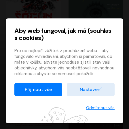
Aby web fungoval, jak má (souhlas
s cookies)
Šógun
Tajemství
Pro co nejlepší zážitek z procházení webu - aby
James Clavell
Tereza Dobiášová
fungovalo vyhledávání, abychom si pamatovali, co
Pavel Soukup
Milena Steinmasslová
máte v košíku, abyste jednoduše zjistili stav vaší
objednávky, abychom vás neobtěžovali nevhodnou
reklamou a abyste se nemuseli pokaždé
přihlašovat.
Proto od vás potřebujeme souhlas se
Přijmout vše
Nastavení
zpracováním souborů cookies
, tj. malých souborů,
které se dočasně ukládají ve vašem prohlížeči.
Děkujeme, že nám ho dáte a pomůžete nám tak
Odmítnout vše
web zlepšovat.