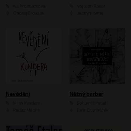
Iva Procházková
Vojtěch Rauer
Ondřej Brousek
Jáchym Šíma
Nevědění
Něžný barbar
Milan Kundera
Bohumil Hrabal
Radúz Mácha
Petr Čtvrtníček