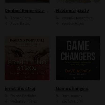
Donbas: Reportáž z ukrajinského konfliktu
Eliáš mezi piráty
Tomáš Forró
Veronika Krištofová
Pavel Batěk
Vojtěch Hájek
Ernettiho stroj
Game changers
Roland Portiche
Dave Asprey
Michal Bumbálek
Zbyšek Horák