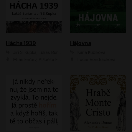
Hácha 1939
Hájovna
Jiří S. Kupka, Lukáš Burian
Karla Kubíková
Milan Enčev, Alžběta Fišerová, Marek Helma, Antonín Hardt, Jitka Sedláčková, Lukáš Burian, Vojtěch Havelka
Lucie Vondráčková