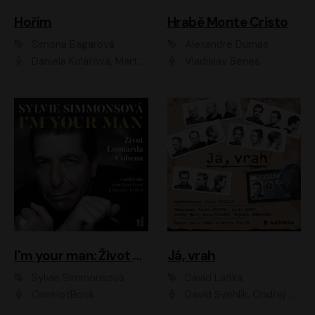
Hořím
Hrabě Monte Cristo
Simona Bagarová
Alexandre Dumas
Daniela Kolářová, Martha Issová, Pavel Řezníček, Klára Melíšková, Kryštof Hádek, Zdeněk Svěrák, Simona Bagarová
Vladislav Beneš
I'm your man: Život Leonarda Cohena
Já, vrah
Sylvie Simmonsová
David Laňka
OneHotBook
David Švehlík, Ondřej Malý, Anna Fialová, Cyril Dobrý, Vojtěch Vondráček, David Novotný, Ladislav Cigánek