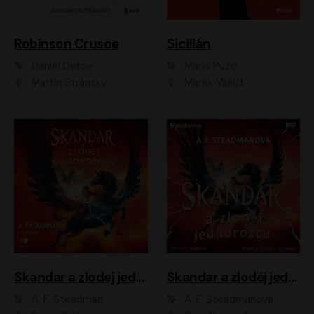
Robinson Crusoe
Sicilián
Daniel Defoe
Mario Puzo
Martin Stránský
Marek Vašut
Skandar a zlodej jednorožcov
Skandar a zloděj jednorožců
A. F. Steadman
A. F. Steadmanová