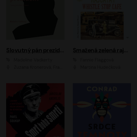
Slovutný pán prezident
Smažená zelená rajčata ve Whistle Stop Cafe
Madeline Vadkerty
Fannie Flaggová
Zuzana Kronerová, František Kovár, Božidara Turzonovová, Ľuboš Kostelný, Kristína Svarinská, Miro Noga, Richard Stanke, Lucia Siposová, Marián Miezga, Dado Nagy, Slávka Halčáková, Peter Rúfus, Filip Tůma, Lukáš Latinák, Dušan Kaprálik, Jana Oľhová, Stano Staško, Michal Hudák, Martin Kaprálik, Robo Jakab, Andrej Bán, Ivan Martinka, Martin Brezović, Patrik Lučan, Ondrej Kořínek, Scarlett Čanakyová, Andrej Žiarovský, Norbert Moravanský, Miro Králik, Marko Vrzgula, Ján Štrbák, Oliver Koniar, Roman Jaroš, Ján Kardoš, Barbora Kardošová, Ivan Kamenec, Madeline Vadkerty
Martina Hudečková