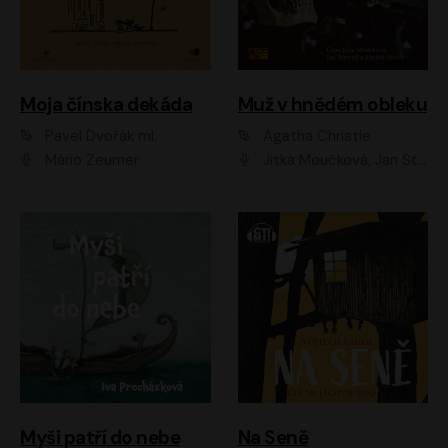
Moja čínska dekáda
Muž v hnědém obleku
Pavel Dvořák ml.
Agatha Christie
Mário Zeumer
Jitka Moučková, Jan Šťastný, Zbyšek Horák
Myši patří do nebe
Na Seně