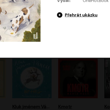
Vydal:
OneHotBook
Přehrát ukázku
Jeruzalémský masakr
Jsem Baťa, dokážu to!
Jsem tu omylem
Jozef Banáš
Martin Johanna
Luboš Ondráček
Petr Čtvrtníček, Kryštof Hádek, Jiří Lábus, Dana Černá, Miroslav Táborský, Oldřich Navrátil, Milan Šteindler, David Vávra, Marie Tomsová
Kluk jménem Vánoce
Kmotr
Ko