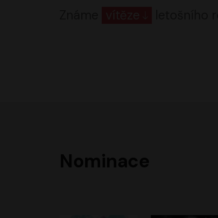
Známe
vítěze
letošního r
Nominace