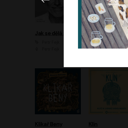
Jak se dělá zoo
Petr Fejk
Ondřej Neff
Petr Fejk
Libor Hruška
Klikař Beny
Klín