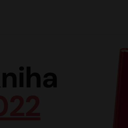
Hlav
niha
022