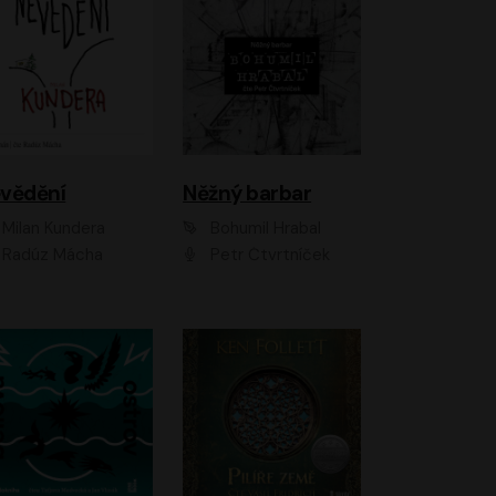
vědění
Něžný barbar
Milan Kundera
Bohumil Hrabal
Radúz Mácha
Petr Čtvrtníček