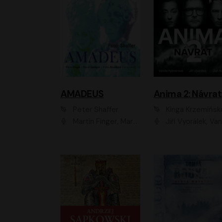
AMADEUS
Anima 2: Návrat
Peter Shaffer
Kinga Krzemińsk
Martin Finger, Marek Lambora, Eliška Zbanková, Martin Písařík, Václav Neužil, Kamil Halbich, Aleš Procházka, Miroslav Táborský, Hanuš Bor, Jan Hájek
Jiří Vyorálek, Vanda Hybnerová, Jan Nedbal, Tereza Vilišová, Matylda Miškovská, Johana Tesařová, Jana Boušková, Ivana Uhlířová, Martin Myšička, Dana Černá, Ladislav Frej, Miroslav Hanuš, Zuzana Kronerová, Pavel Neškudla, Luboš Veselý, Jan Holík, Ondřej Malý, Leoš Noha, Karolína Baranová, Jan Battěk, Kryštof Bartoš, Daniela Čermáková, Hanuš Bor, Petr Gojda, Lucie Laňková, Jan Horák Radúz Mácha, Jan Meduna, Marta Menes, Jaromíra Mílová, Michal Sieczkowski, Jiří Suchánek, Anežka Šťastná, Lenka V