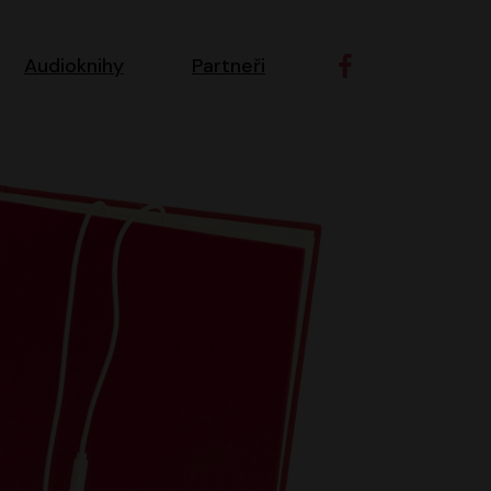
ní navigace
Audioknihy
Partneři