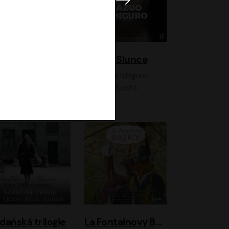
K otevřenému nebi
Klára a Slunce
Antonio G. Iturbe
Kazuo Ishiguro
Vladimír Javorský, Ondřej Brousek
Klára Suchá
daňská trilogie
La Fontainovy Bajky