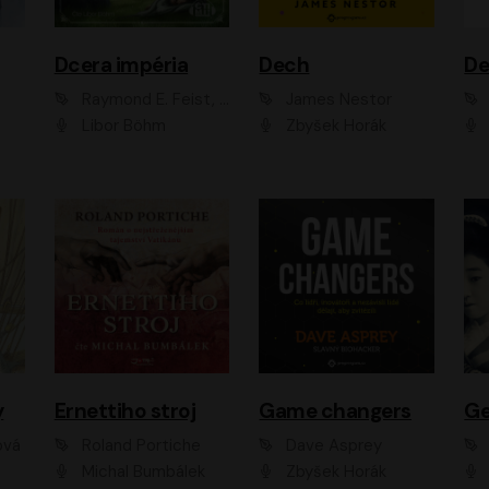
Dcera impéria
Dech
Raymond E. Feist, Janny Wurts
James Nestor
Libor Böhm
Zbyšek Horák
y
Ernettiho stroj
Game changers
Ge
ová
Roland Portiche
Dave Asprey
Michal Bumbálek
Zbyšek Horák