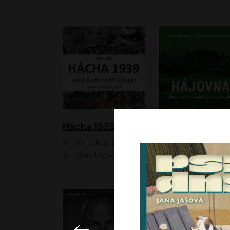
Hácha 1939
Hájovna
Jiří S. Kupka, Lukáš Burian
Karla Kubíková
Milan Enčev, Alžběta Fišerová, Marek Helma, Antonín Hardt, Jitka Sedláčková, Lukáš Burian, Vojtěch Havelka
Lucie Vondráčk