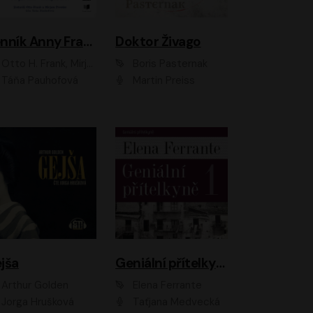
Denník Anny Frankovej
Doktor Živago
Otto H. Frank, Mirjam Pressler
Boris Pasternak
Táňa Pauhofová
Martin Preiss
jša
Geniální přítelkyně
Arthur Golden
Elena Ferrante
Jorga Hrušková
Taťjana Medvecká