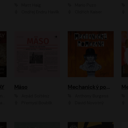
Matt Haig
Mario Puzo
Ondřej Endru Havlík
Oldřich Kaiser
AY
Mäso
Mechanický pomeranč
Me
en
Arpád Soltész
Anthony Burgess
av Etzler
Přemysl Boublík
David Novotný