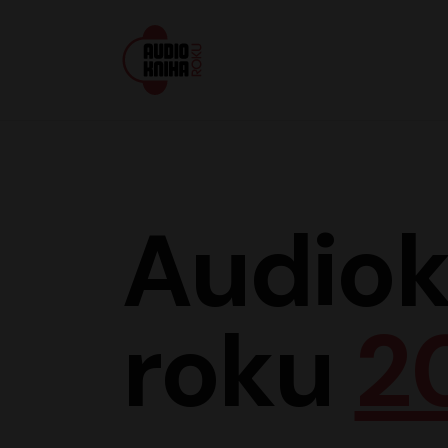
Audiokniha roku
Audiok
roku
2