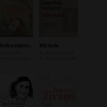
Belinda a tajemný výlet
Bílá Voda
Jolka Krásná
Kateřina Tučková
Michaela Maurerová
Dana Pešková, Johanna Tesařová, Ladislav Cigánek, Libuše Švormová, Oldřich Vlach, Pavla Tomicová, Petr Pochop, Tereza Vítů, Vanda Hybnerová