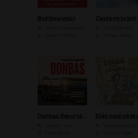
Boží bojovníci
Cesta mrtvých
Andrzej Sapkowski
Tomáš Boukal
Ernesto Čekan
Tomáš Jirman
Donbas: Reportáž z ukrajinského konfliktu
Eliáš mezi pirát
Tomáš Forró
Veronika Krištof
Pavel Batěk
Vojtěch Hájek