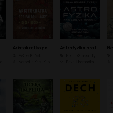
Aristokratka pod palbou lásky
Astrofyzika pro lidi ve spěchu
a
Evžen Boček
Neil deGrasse Tyson
rtišková - Nejezchlebová, Jiří Wohanka
Veronika Khek Kubařová
Pavel Hromádka