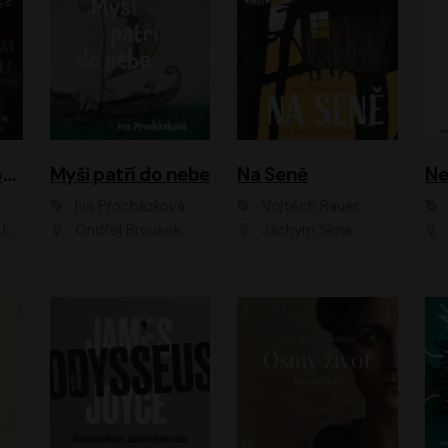
Muž v hnědém obleku
Myši patří do nebe
Na Seně
Ne
Iva Procházková
Vojtěch Rauer
ák
Ondřej Brousek
Jáchym Šíma