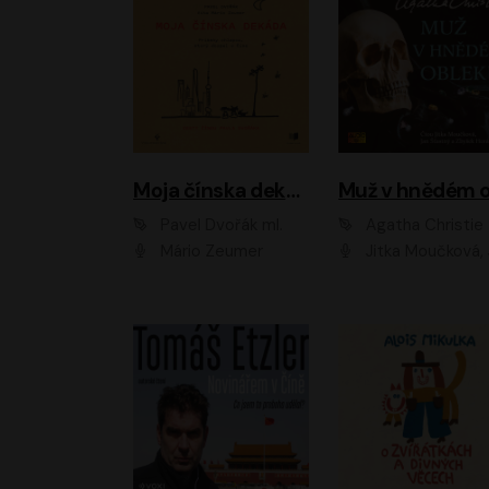
Moja čínska dekáda
Pavel Dvořák ml.
Agatha Christie
Mário Zeumer
Jitka Moučková, Jan Šťastný, Zbyšek Hor