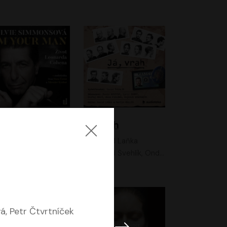
I'm your man: Život Leonarda Cohena
Já, vrah
Sylvie Simmonsová
David Laňka
OneHotBook
David Švehlík, Ondřej Malý, Anna Fialová, Cyril Dobrý, Vojtěch Vondráček, David Novotný, Ladislav Cigánek
á, Petr Čtvrtníček