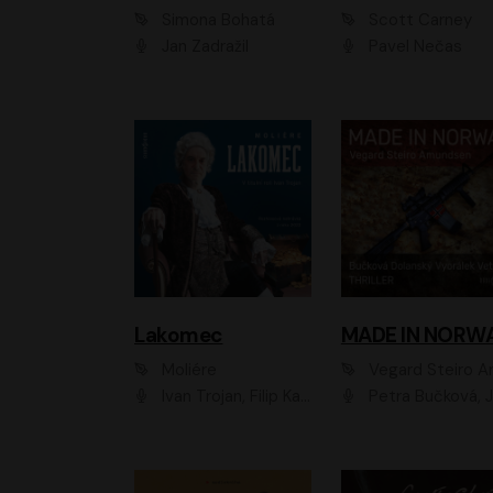
Simona Bohatá
Scott Carney
Jan Zadražil
Pavel Nečas
Lakomec
MADE IN NORW
Moliére
Vegard Steiro Amunds
Ivan Trojan, Filip Kaňkovský, Ondřej Brousek, Anežka Šťastná, Klára Suchá, Jaromír Meduna, Dana Černá, Václav Vydra, Jiří Knot, Petr Lněnička, Lubor Šplíchal, Jiří Maryško, Petr Šplíchal
Petra Bučková, Jan Dolanský, Jiří Vyorálek, Ondřej Rychlý, Ondřej Vetchý, Klára Suchá, Jan Vlasák, Jana Stryková, Igor Bareš, Mirosl