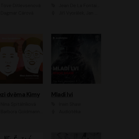
Tove Ditlevsenová
Jean De La Fontaine
Dagmar Čárová
Jiří Vyorálek, Jan Meduna, Tereza Vilišová, Jitka Molavcová, Jan Vlasák, Petr Čtvrtníček, Vasil Fridrich, Jan Cina
zi dvěma Kimy
Mladí lvi
Nina Špitálníková
Irwin Shaw
Barbora Goldmannová
Audiotéka