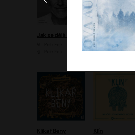
Jak se dělá zoo
Petr Fejk
Ondřej Neff
Petr Fejk
Libor Hruška
Klikař Beny
Klín