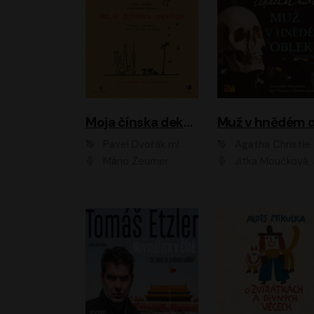
Moja čínska dekáda
Pavel Dvořák ml.
Agatha Christie
Mário Zeumer
Jitka Moučková, Jan Šťastný, Zbyšek Hor