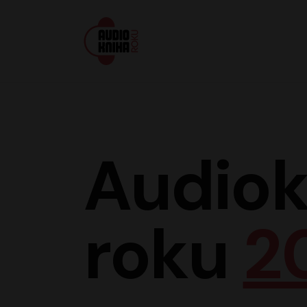
Audiokniha roku
Audiok
roku
2