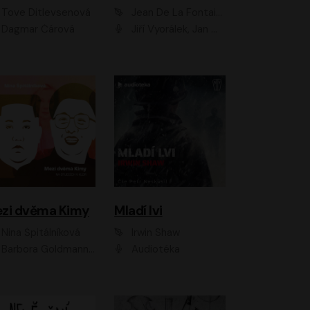
Tove Ditlevsenová
Jean De La Fontaine
Dagmar Čárová
Jiří Vyorálek, Jan Meduna, Tereza Vilišová, Jitka Molavcová, Jan Vlasák, Petr Čtvrtníček, Vasil Fridrich, Jan Cina
zi dvěma Kimy
Mladí lvi
Nina Špitálníková
Irwin Shaw
Barbora Goldmannová
Audiotéka