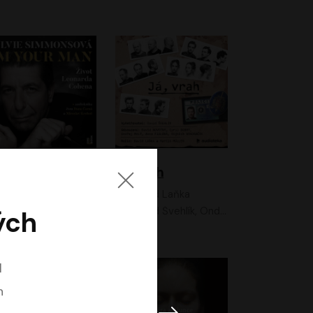
I'm your man: Život Leonarda Cohena
Já, vrah
Sylvie Simmonsová
David Laňka
OneHotBook
David Švehlík, Ondřej Malý, Anna Fialová, Cyril Dobrý, Vojtěch Vondráček, David Novotný, Ladislav Cigánek
ých
l
n