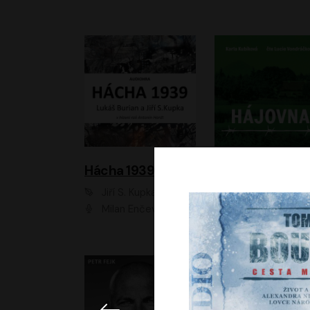
Hácha 1939
Hájovna
Jiří S. Kupka, Lukáš Burian
Karla Kubíková
Milan Enčev, Alžběta Fišerová, Marek Helma, Antonín Hardt, Jitka Sedláčková, Lukáš Burian, Vojtěch Havelka
Lucie Vondráčk