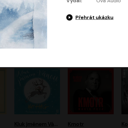
Vydal:
Ova Audio
Přehrát ukázku
Jeruzalémský masakr
Jsem Baťa, dokážu to!
Jsem tu omylem
Jozef Banáš
Martin Johanna
Luboš Ondráček
Petr Čtvrtníček, Kryštof Hádek, Jiří Lábus, Dana Černá, Miroslav Táborský, Oldřich Navrátil, Milan Šteindler, David Vávra, Marie Tomsová
Kluk jménem Vánoce
Kmotr
Ko