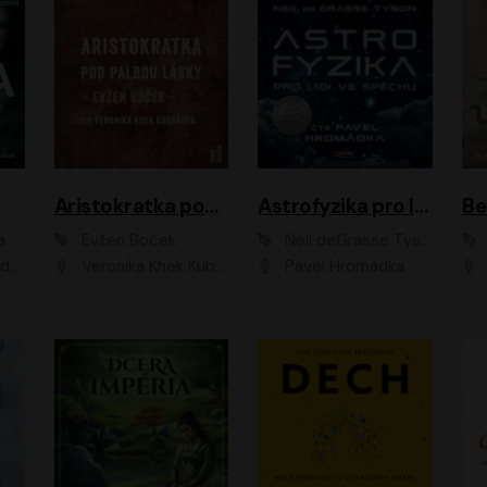
Aristokratka pod palbou lásky
Astrofyzika pro lidi ve spěchu
a
Evžen Boček
Neil deGrasse Tyson
rtišková - Nejezchlebová, Jiří Wohanka
Veronika Khek Kubařová
Pavel Hromádka