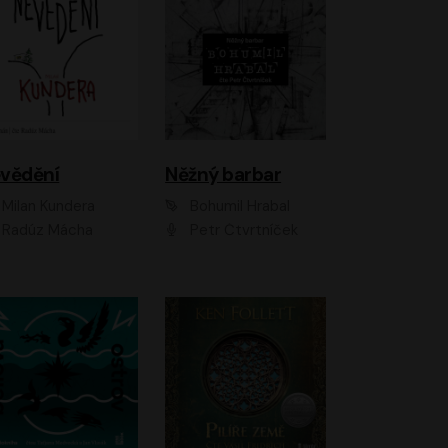
vědění
Něžný barbar
Milan Kundera
Bohumil Hrabal
Radúz Mácha
Petr Čtvrtníček