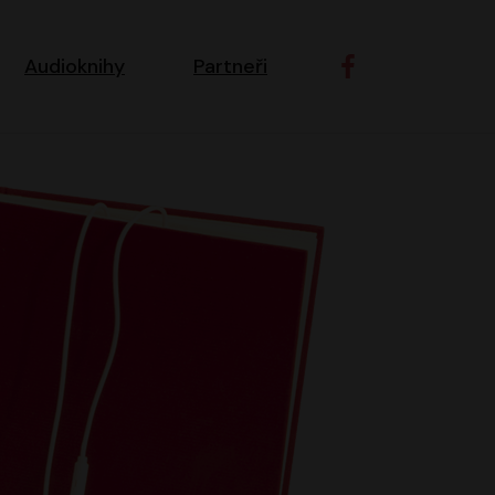
ní navigace
Audioknihy
Partneři