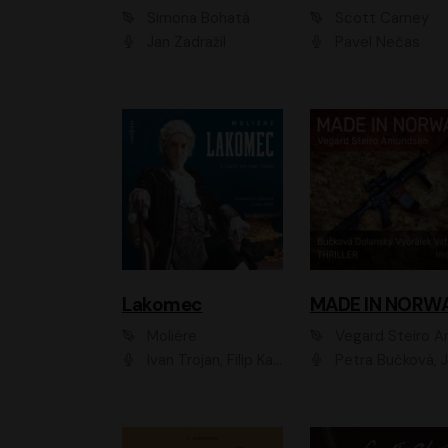
Simona Bohatá
Scott Carney
Jan Zadražil
Pavel Nečas
Lakomec
MADE IN NORW
Moliére
Vegard Steiro Amunds
Ivan Trojan, Filip Kaňkovský, Ondřej Brousek, Anežka Šťastná, Klára Suchá, Jaromír Meduna, Dana Černá, Václav Vydra, Jiří Knot, Petr Lněnička, Lubor Šplíchal, Jiří Maryško, Petr Šplíchal
Petra Bučková, Jan Dolanský, Jiří Vyorálek, Ondřej Rychlý, Ondřej Vetchý, Klára Suchá, Jan Vlasák, Jana Stryková, Igor Bareš, Mirosl