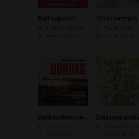
Boží bojovníci
Cesta mrtvých
Andrzej Sapkowski
Tomáš Boukal
Ernesto Čekan
Tomáš Jirman
Donbas: Reportáž z ukrajinského konfliktu
Eliáš mezi pirát
Tomáš Forró
Veronika Krištof
Pavel Batěk
Vojtěch Hájek