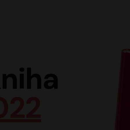
Hlav
niha
022