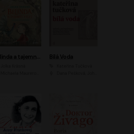
Belinda a tajemný výlet
Bílá Voda
Jolka Krásná
Kateřina Tučková
Michaela Maurerová
Dana Pešková, Johanna Tesařová, Ladislav Cigánek, Libuše Švormová, Oldřich Vlach, Pavla Tomicová, Petr Pochop, Tereza Vítů, Vanda Hybnerová