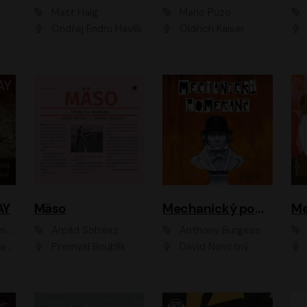
Matt Haig
Mario Puzo
Ondřej Endru Havlík
Oldřich Kaiser
AY
Mäso
Mechanický pomeranč
Me
en
Arpád Soltész
Anthony Burgess
av Etzler
Přemysl Boublík
David Novotný