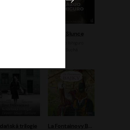
K otevřenému nebi
Klára a Slunce
Antonio G. Iturbe
Kazuo Ishiguro
Vladimír Javorský, Ondřej Brousek
Klára Suchá
daňská trilogie
La Fontainovy Bajky