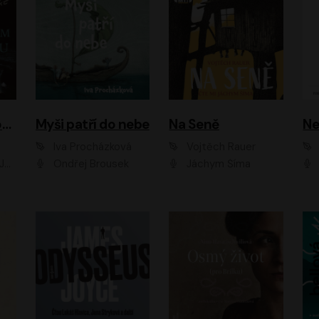
Muž v hnědém obleku
Myši patří do nebe
Na Seně
Ne
Iva Procházková
Vojtěch Rauer
ák
Ondřej Brousek
Jáchym Šíma