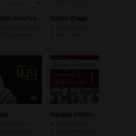
Denník Anny Frankovej
Doktor Živago
Otto H. Frank, Mirjam Pressler
Boris Pasternak
Táňa Pauhofová
Martin Preiss
jša
Geniální přítelkyně
Arthur Golden
Elena Ferrante
Jorga Hrušková
Taťjana Medvecká