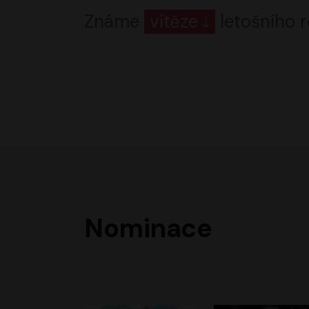
Známe
vítěze
letošního r
Nominace