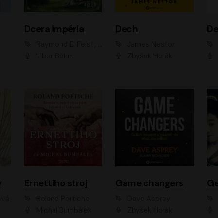
Dcera impéria
Dech
Raymond E. Feist, Janny Wurts
James Nestor
Libor Böhm
Zbyšek Horák
y
Ernettiho stroj
Game changers
Ge
ová
Roland Portiche
Dave Asprey
Michal Bumbálek
Zbyšek Horák