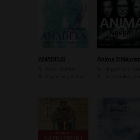
AMADEUS
Anima 2: Návrat
Peter Shaffer
Kinga Krzemińsk
Martin Finger, Marek Lambora, Eliška Zbanková, Martin Písařík, Václav Neužil, Kamil Halbich, Aleš Procházka, Miroslav Táborský, Hanuš Bor, Jan Hájek
Jiří Vyorálek, Vanda Hybnerová, Jan Nedbal, Tereza Vilišová, Matylda Miškovská, Johana Tesařová, Jana Boušková, Ivana Uhlířová, Martin Myšička, Dana Černá, Ladislav Frej, Miroslav Hanuš, Zuzana Kronerová, Pavel Neškudla, Luboš Veselý, Jan Holík, Ondřej Malý, Leoš Noha, Karolína Baranová, Jan Battěk, Kryštof Bartoš, Daniela Čermáková, Hanuš Bor, Petr Gojda, Lucie Laňková, Jan Horák Radúz Mácha, Jan Meduna, Marta Menes, Jaromíra Mílová, Michal Sieczkowski, Jiří Suchánek, Anežka Šťastná, Lenka V