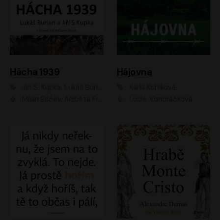
Hácha 1939
Hájovna
Jiří S. Kupka, Lukáš Burian
Karla Kubíková
Milan Enčev, Alžběta Fišerová, Marek Helma, Antonín Hardt, Jitka Sedláčková, Lukáš Burian, Vojtěch Havelka
Lucie Vondráčková