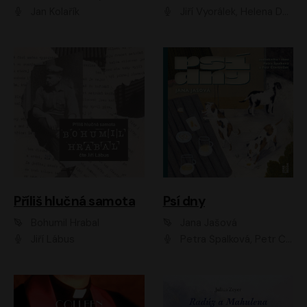
Jan Kolařík
Jiří Vyorálek, Helena Dvořáková, Pavel Šimčík, Ondřej Rychlý, Radek Holub, Filip Kaňkovský, Luboš Veselý, Tomáš Dastlík, Tereza Dočkalová, David Nyč
Příliš hlučná samota
Psí dny
Bohumil Hrabal
Jana Jašová
Jiří Lábus
Petra Špalková, Petr Čtvrtníček