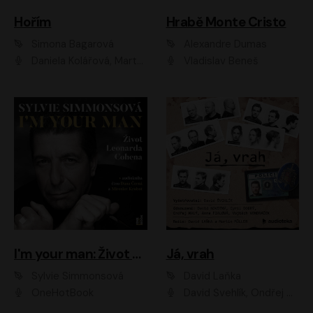
Hořím
Hrabě Monte Cristo
Simona Bagarová
Alexandre Dumas
Daniela Kolářová, Martha Issová, Pavel Řezníček, Klára Melíšková, Kryštof Hádek, Zdeněk Svěrák, Simona Bagarová
Vladislav Beneš
I'm your man: Život Leonarda Cohena
Já, vrah
Sylvie Simmonsová
David Laňka
OneHotBook
David Švehlík, Ondřej Malý, Anna Fialová, Cyril Dobrý, Vojtěch Vondráček, David Novotný, Ladislav Cigánek