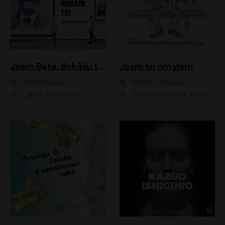
Jsem Baťa, dokážu to!
Jsem tu omylem
Jozef Banáš
Martin Johanna
Luboš Ondráček
Petr Čtvrtníček, Kryštof Hádek, Jiří Lábus, Dana Černá, Miroslav Táborský, Oldřich Navrátil, Milan Šteindler, David Vávra, Marie Tomsová