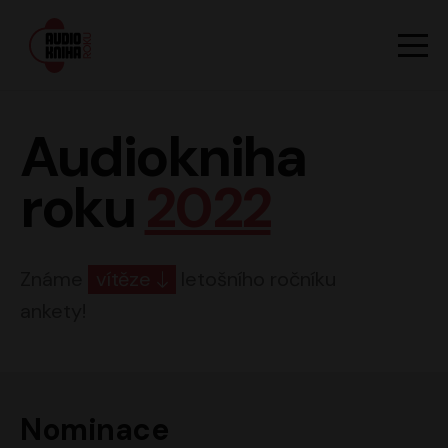
Hlavn
Men
Audiokniha roku
Audiokniha
roku
2022
Známe
vítěze
letošního ročníku
ankety!
Nominace