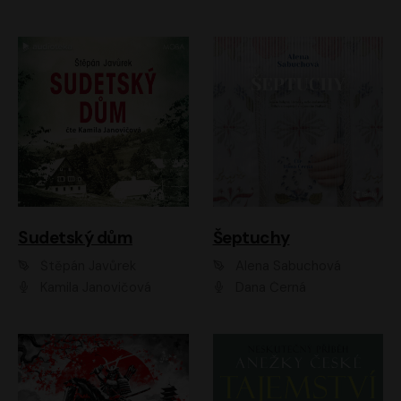
Sudetský dům
Šeptuchy
Štěpán Javůrek
Alena Sabuchová
Kamila Janovičová
Dana Černá