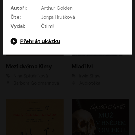
Autoři:
Arthur Golden
Čte:
Jorga Hrušková
Vydal:
Čti mi!
Přehrát ukázku
Mezi dvěma Kimy
Mladí lvi
Nina Špitálníková
Irwin Shaw
Barbora Goldmannová
Audiotéka