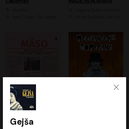
Lakomec
MADE IN NORWAY
Moliére
Vegard Steiro Amundsen
Ivan Trojan, Filip Kaňkovský, Ondřej Brousek, Anežka Šťastná, Klára Suchá, Jaromír Meduna, Dana Černá, Václav Vydra, Jiří Knot, Petr Lněnička, Lubor Šplíchal, Jiří Maryško, Petr Šplíchal
Petra Bučková, Jan Dolanský, Jiří Vyorálek, Ondřej Rychlý, Ondřej Vetchý, Klára Suchá, Jan Vlasák, Jana Stryková, Igor Bareš, Miroslav Etzler
Mäso
Mechanický pomeranč
Arpád Soltész
Anthony Burgess
Přemysl Boublík
David Novotný
Gejša