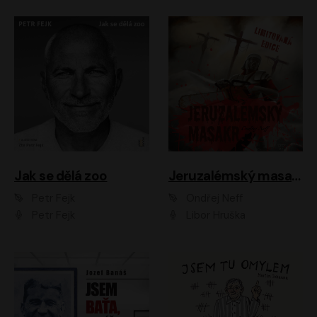
Jak se dělá zoo
Jeruzalémský masakr
Petr Fejk
Ondřej Neff
Petr Fejk
Libor Hruška