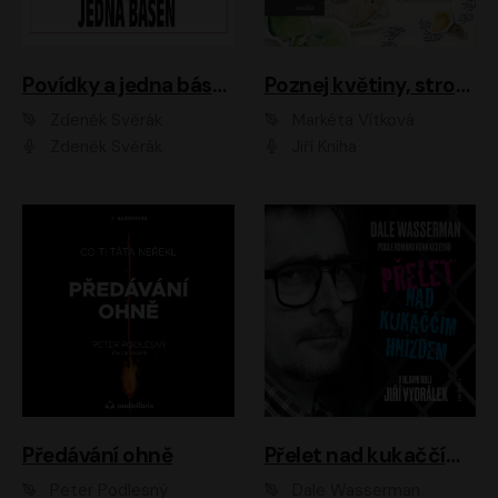
Povídky a jedna báseň
Poznej květiny, stromy, zvířátka
Zdeněk Svěrák
Markéta Vítková
Zdeněk Svěrák
Jiří Kniha
Předávání ohně
Přelet nad kukaččím hnízdem
Peter Podlesný
Dale Wasserman