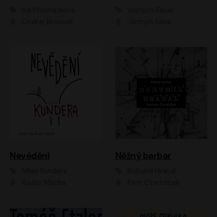
Iva Procházková
Vojtěch Rauer
Ondřej Brousek
Jáchym Šíma
Nevědění
Něžný barbar
Milan Kundera
Bohumil Hrabal
Radúz Mácha
Petr Čtvrtníček