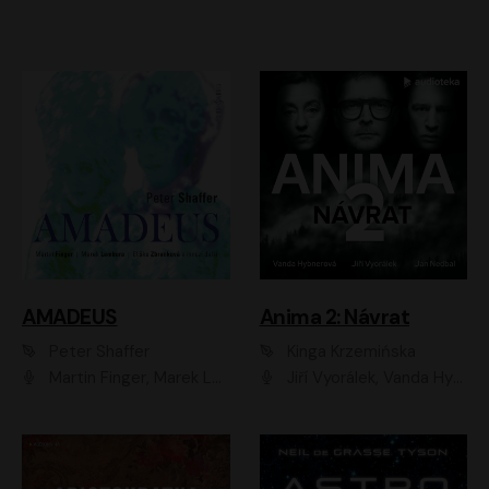
AMADEUS
Anima 2: Návrat
Peter Shaffer
Kinga Krzemińska
Martin Finger, Marek Lambora, Eliška Zbanková, Martin Písařík, Václav Neužil, Kamil Halbich, Aleš Procházka, Miroslav Táborský, Hanuš Bor, Jan Hájek
Jiří Vyorálek, Vanda Hybnerová, Jan Nedbal, Tereza Vilišová, Matylda Miškovská, Johana Tesařová, Jana Boušková, Ivana Uhlířová, Martin Myšička, Dana Černá, Ladislav Frej, Miroslav Hanuš, Zuzana Kronerová, Pavel Neškudla, Luboš Veselý, Jan Holík, Ondřej Malý, Leoš Noha, Karolína Baranová, Jan Battěk, Kryštof Bartoš, Daniela Čermáková, Hanuš Bor, Petr Gojda, Lucie Laňková, Jan Horák Radúz Mácha, Jan Meduna, Marta Menes, Jaromíra Mílová, Michal Sieczkowski, Jiří Suchánek, Anežka Šťastná, Lenka Vrtišková - Nejezchlebová, Jiří Wohanka