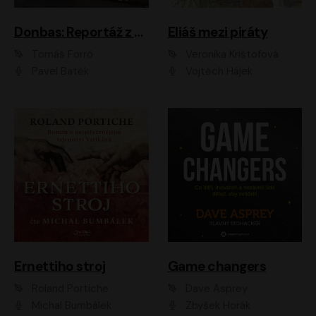
Donbas: Reportáž z ukrajinského konfliktu
Eliáš mezi piráty
Tomáš Forró
Veronika Krištofová
Pavel Batěk
Vojtěch Hájek
Ernettiho stroj
Game changers
Roland Portiche
Dave Asprey
Michal Bumbálek
Zbyšek Horák