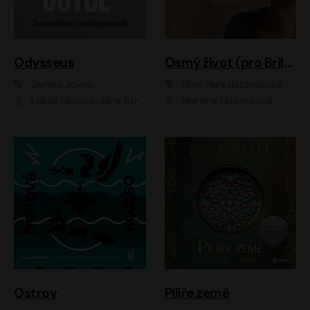
Odysseus
Osmý život (pro Brilku)
James Joyce
Nino Haratischwiliová
Lukáš Hlavica, Jana Stryková
Martina Hudečková
Ostrov
Pilíře země