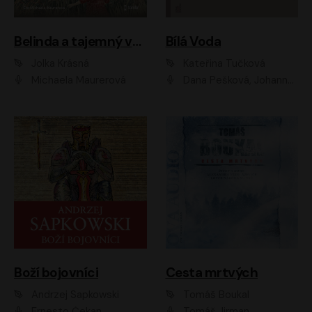
Belinda a tajemný výlet
Bílá Voda
Jolka Krásná
Kateřina Tučková
Michaela Maurerová
Dana Pešková, Johanna Tesařová, Ladislav Cigánek, Libuše Švormová, Oldřich Vlach, Pavla Tomicová, Petr Pochop, Tereza Vítů, Vanda Hybnerová
Boží bojovníci
Cesta mrtvých
Andrzej Sapkowski
Tomáš Boukal
Ernesto Čekan
Tomáš Jirman