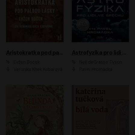
Aristokratka pod palbou lásky
Astrofyzika pro lidi ve spěchu
Evžen Boček
Neil deGrasse Tyson
Veronika Khek Kubařová
Pavel Hromádka