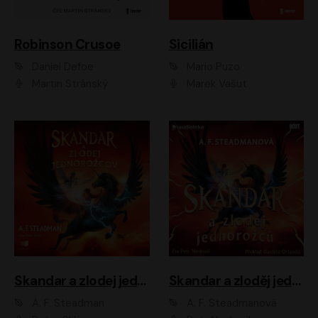
Robinson Crusoe
Sicilián
Daniel Defoe
Mario Puzo
Martin Stránský
Marek Vašut
Skandar a zlodej jednorožcov
Skandar a zloděj jednorožců
A. F. Steadman
A. F. Steadmanová