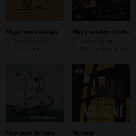
Moja čínska dekáda
Muž v hnědém obleku
Pavel Dvořák ml.
Agatha Christie
Mário Zeumer
Jitka Moučková, Jan Šťastný, Zbyšek Horák
Myši patří do nebe
Na Seně