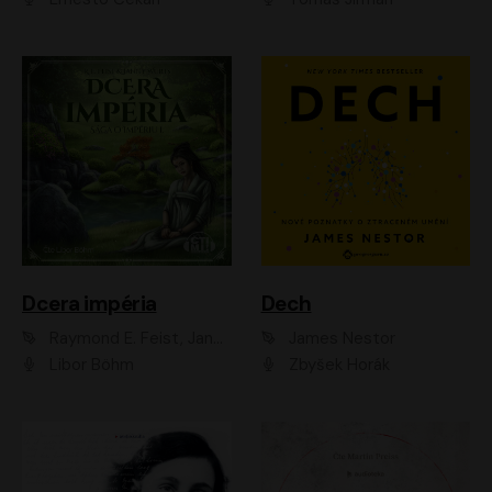
Dcera impéria
Dech
Raymond E. Feist, Janny Wurts
James Nestor
Libor Böhm
Zbyšek Horák