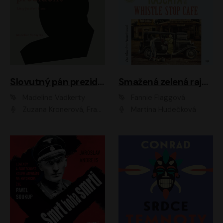
Slovutný pán prezident
Smažená zelená rajčata ve Whistle Stop Cafe
Madeline Vadkerty
Fannie Flaggová
Zuzana Kronerová, František Kovár, Božidara Turzonovová, Ľuboš Kostelný, Kristína Svarinská, Miro Noga, Richard Stanke, Lucia Siposová, Marián Miezga, Dado Nagy, Slávka Halčáková, Peter Rúfus, Filip Tůma, Lukáš Latinák, Dušan Kaprálik, Jana Oľhová, Stano Staško, Michal Hudák, Martin Kaprálik, Robo Jakab, Andrej Bán, Ivan Martinka, Martin Brezović, Patrik Lučan, Ondrej Kořínek, Scarlett Čanakyová, Andrej Žiarovský, Norbert Moravanský, Miro Králik, Marko Vrzgula, Ján Štrbák, Oliver Koniar, Roman Jaroš, Ján Kardoš, Barbora Kardošová, Ivan Kamenec, Madeline Vadkerty
Martina Hudečková