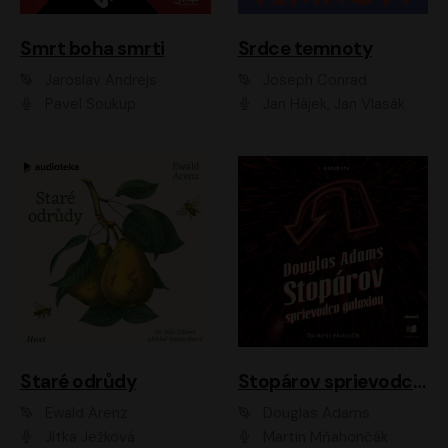
Smrt boha smrti
Srdce temnoty
Jaroslav Andrejs
Joseph Conrad
Pavel Soukup
Jan Hájek, Jan Vlasák
Staré odrůdy
Stopárov sprievodca galaxiou
Ewald Arenz
Douglas Adams
Jitka Ježková
Martin Mňahončák