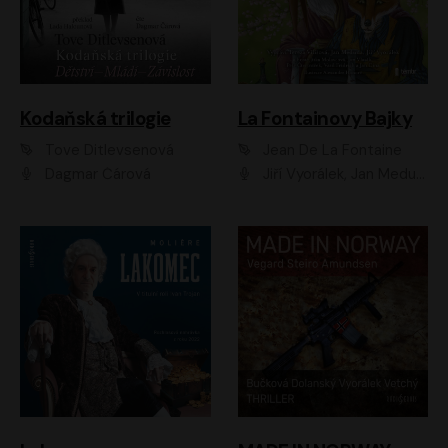
Kodaňská trilogie
La Fontainovy Bajky
Tove Ditlevsenová
Jean De La Fontaine
Dagmar Čárová
Jiří Vyorálek, Jan Meduna, Tereza Vilišová, Jitka Molavcová, Jan Vlasák, Petr Čtvrtníček, Vasil Fridrich, Jan Cina