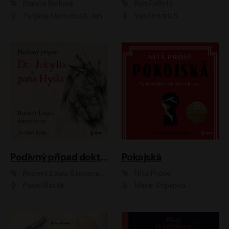
Bianca Bellová
Ken Follett
Taťjana Medvecká, Jan Vlasák
Vasil Fridrich
Podivný případ doktora Jekylla a pana Hyda
Pokojská
Robert Louis Stevenson
Nita Prose
Pavel Batěk
Marie Štípková