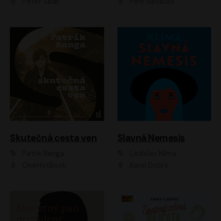
Peter Sklár
Petr Neskusil
Skutečná cesta ven
Slavná Nemesis
Patrik Banga
Ladislav Klíma
OneHotBook
Karel Dobrý