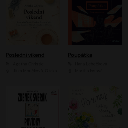
Poslední víkend
Poupátka
Agatha Christie
Hana Lehečková
Jitka Moučková, Otakar Brousek ml., Lenka Termerová, Šárka Krausová, Radek Hoppe, Petr Stach, Viktor Dvořák, Klára Oltová, Andrea Elsnerová, Saša Rašilov, Vojtěch Hájek, Barbora Vágnerová
Martha Issová