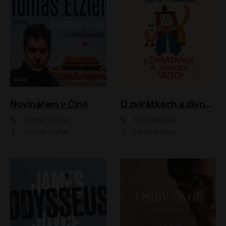
Novinářem v Číně
O zvířátkách a divných věcech
Tomáš Etzler
Alois Mikulka
Tomáš Etzler
Viktor Preiss