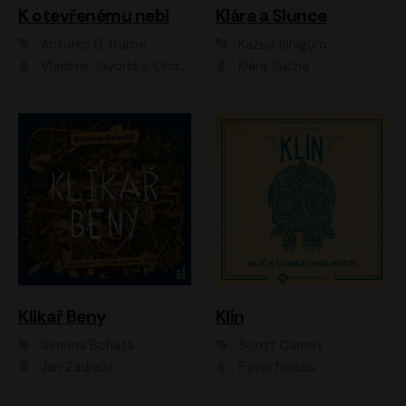
K otevřenému nebi
Klára a Slunce
Antonio G. Iturbe
Kazuo Ishiguro
Vladimír Javorský, Ondřej Brousek
Klára Suchá
Klikař Beny
Klín
Simona Bohatá
Scott Carney
Jan Zadražil
Pavel Nečas