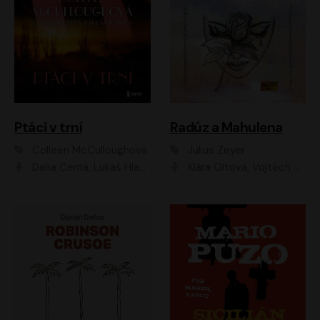
Ptáci v trní
Radúz a Mahulena
Colleen McCulloughová
Julius Zeyer
Dana Černá, Lukáš Hlavica
Klára Oltová, Vojtěch Hájek, Růžena Merunková, Dušan Sitek, Simona Postlerová, Ljuba Krbová, Petr Lněnička, Saša Rašilov