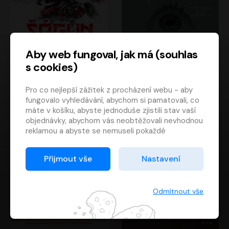
Aby web fungoval, jak má (souhlas
s cookies)
Šógun
Tajemství
Pro co nejlepší zážitek z procházení webu - aby
James Clavell
Tereza Dobiášová
fungovalo vyhledávání, abychom si pamatovali, co
Pavel Soukup
Milena Steinmasslová
máte v košíku, abyste jednoduše zjistili stav vaší
objednávky, abychom vás neobtěžovali nevhodnou
reklamou a abyste se nemuseli pokaždé
přihlašovat.
Proto od vás potřebujeme souhlas se
Přijmout vše
Nastavení
zpracováním souborů cookies
, tj. malých souborů,
které se dočasně ukládají ve vašem prohlížeči.
Děkujeme, že nám ho dáte a pomůžete nám tak
Odmítnout vše
web zlepšovat.