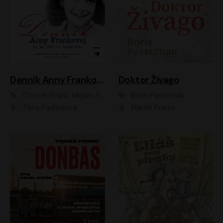
Denník Anny Frankovej
Doktor Živago
Otto H. Frank, Mirjam Pressler
Boris Pasternak
Táňa Pauhofová
Martin Preiss