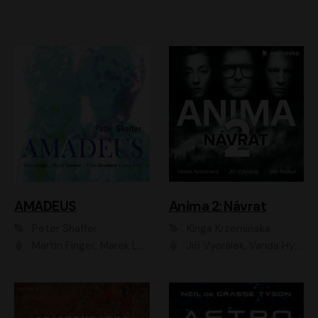
AMADEUS
Anima 2: Návrat
Peter Shaffer
Kinga Krzemińska
Martin Finger, Marek Lambora, Eliška Zbanková, Martin Písařík, Václav Neužil, Kamil Halbich, Aleš Procházka, Miroslav Táborský, Hanuš Bor, Jan Hájek
Jiří Vyorálek, Vanda Hybnerová, Jan Nedbal, Tereza Vilišová, Matylda Miškovská, Johana Tesařová, Jana Boušková, Ivana Uhlířová, Martin Myšička, Dana Černá, Ladislav Frej, Miroslav Hanuš, Zuzana Kronerová, Pavel Neškudla, Luboš Veselý, Jan Holík, Ondřej Malý, Leoš Noha, Karolína Baranová, Jan Battěk, Kryštof Bartoš, Daniela Čermáková, Hanuš Bor, Petr Gojda, Lucie Laňková, Jan Horák Radúz Mácha, Jan Meduna, Marta Menes, Jaromíra Mílová, Michal Sieczkowski, Jiří Suchánek, Anežka Šťastná, Lenka Vrtišková - Nejezchlebová, Jiří Wohanka