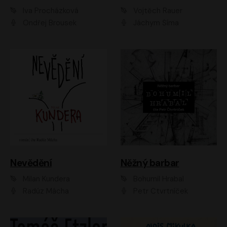
Iva Procházková
Vojtěch Rauer
Ondřej Brousek
Jáchym Šíma
Nevědění
Něžný barbar
Milan Kundera
Bohumil Hrabal
Radúz Mácha
Petr Čtvrtníček