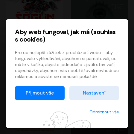
Aby web fungoval, jak má (souhlas
s cookies)
Šógun
Tajemství
Pro co nejlepší zážitek z procházení webu - aby
James Clavell
Tereza Dobiášová
fungovalo vyhledávání, abychom si pamatovali, co
Pavel Soukup
Milena Steinmasslová
máte v košíku, abyste jednoduše zjistili stav vaší
objednávky, abychom vás neobtěžovali nevhodnou
reklamou a abyste se nemuseli pokaždé
přihlašovat.
Proto od vás potřebujeme souhlas se
Přijmout vše
Nastavení
zpracováním souborů cookies
, tj. malých souborů,
které se dočasně ukládají ve vašem prohlížeči.
Děkujeme, že nám ho dáte a pomůžete nám tak
Odmítnout vše
web zlepšovat.