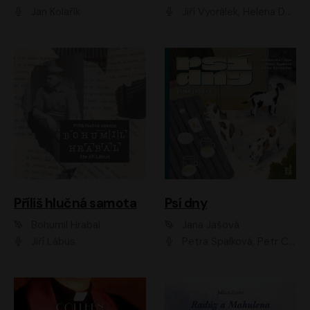
Jan Kolařík
Jiří Vyorálek, Helena Dvořáková, Pavel Šimčík, Ondřej Rychlý, Radek Holub, Filip Kaňkovský, Luboš Veselý, Tomáš Dastlík, Tereza Dočkalová, David Nyč
Příliš hlučná samota
Psí dny
Bohumil Hrabal
Jana Jašová
Jiří Lábus
Petra Špalková, Petr Čtvrtníček