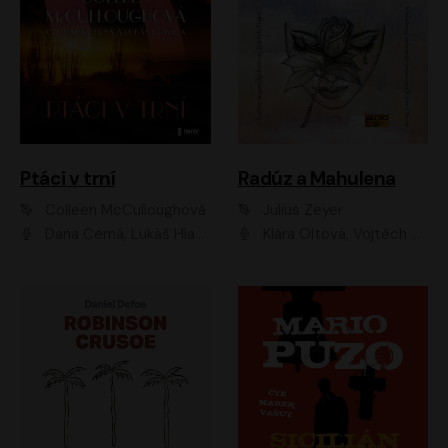
Ptáci v trní
Radúz a Mahulena
Colleen McCulloughová
Julius Zeyer
Dana Černá, Lukáš Hlavica
Klára Oltová, Vojtěch Hájek, Růžena Merunková, Dušan Sitek, Simona Postlerová, Ljuba Krbová, Petr Lněnička, Saša Rašilov