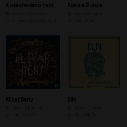
K otevřenému nebi
Klára a Slunce
Antonio G. Iturbe
Kazuo Ishiguro
Vladimír Javorský, Ondřej Brousek
Klára Suchá
Klikař Beny
Klín
Simona Bohatá
Scott Carney
Jan Zadražil
Pavel Nečas