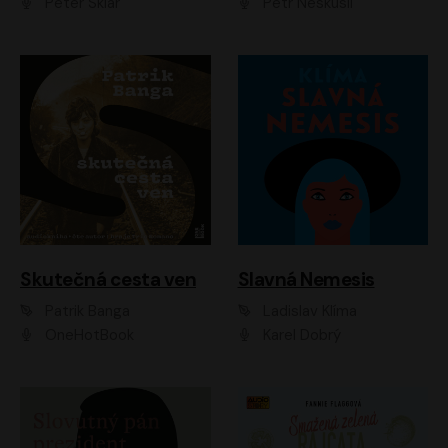
Peter Sklár
Petr Neskusil
Skutečná cesta ven
Slavná Nemesis
Patrik Banga
Ladislav Klíma
OneHotBook
Karel Dobrý