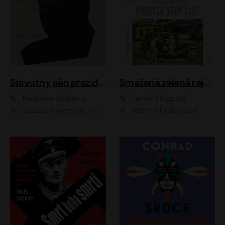
Slovutný pán prezident
Smažená zelená rajčata ve Whistle Stop Cafe
Madeline Vadkerty
Fannie Flaggová
Zuzana Kronerová, František Kovár, Božidara Turzonovová, Ľuboš Kostelný, Kristína Svarinská, Miro Noga, Richard Stanke, Lucia Siposová, Marián Miezga, Dado Nagy, Slávka Halčáková, Peter Rúfus, Filip Tůma, Lukáš Latinák, Dušan Kaprálik, Jana Oľhová, Stano Staško, Michal Hudák, Martin Kaprálik, Robo Jakab, Andrej Bán, Ivan Martinka, Martin Brezović, Patrik Lučan, Ondrej Kořínek, Scarlett Čanakyová, Andrej Žiarovský, Norbert Moravanský, Miro Králik, Marko Vrzgula, Ján Štrbák, Oliver Koniar, Roman Jaroš, Ján Kardoš, Barbora Kardošová, Ivan Kamenec, Madeline Vadkerty
Martina Hudečková