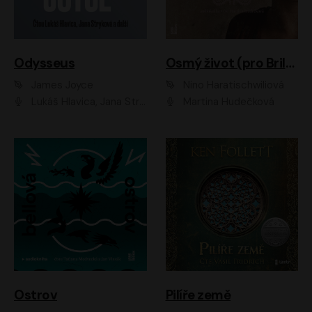
Odysseus
Osmý život (pro Brilku)
James Joyce
Nino Haratischwiliová
Lukáš Hlavica, Jana Stryková
Martina Hudečková
Ostrov
Pilíře země