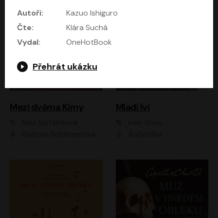
Autoři:
Kazuo Ishiguro
Čte:
Klára Suchá
Vydal:
OneHotBook
Přehrát ukázku
Mezi dvěma Kimy
Mladí lvi
Nina Špitálníková
Irwin Shaw
Barbora Goldmannová
Audiotéka