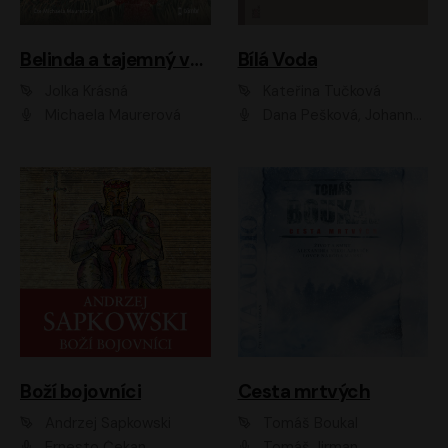
Belinda a tajemný výlet
Bílá Voda
Jolka Krásná
Kateřina Tučková
Michaela Maurerová
Dana Pešková, Johanna Tesařová, Ladislav Cigánek, Libuše Švormová, Oldřich Vlach, Pavla Tomicová, Petr Pochop, Tereza Vítů, Vanda Hybnerová
Boží bojovníci
Cesta mrtvých
Andrzej Sapkowski
Tomáš Boukal
Ernesto Čekan
Tomáš Jirman