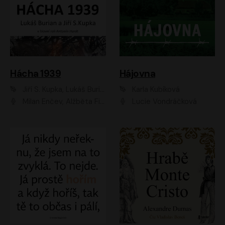
Hácha 1939
Hájovna
Jiří S. Kupka, Lukáš Burian
Karla Kubíková
Milan Enčev, Alžběta Fišerová, Marek Helma, Antonín Hardt, Jitka Sedláčková, Lukáš Burian, Vojtěch Havelka
Lucie Vondráčková