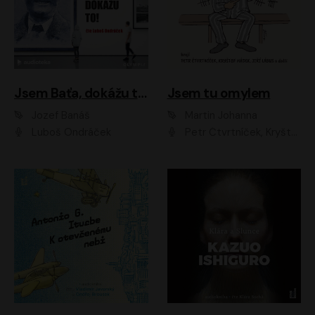
Jsem Baťa, dokážu to!
Jsem tu omylem
Jozef Banáš
Martin Johanna
Luboš Ondráček
Petr Čtvrtníček, Kryštof Hádek, Jiří Lábus, Dana Černá, Miroslav Táborský, Oldřich Navrátil, Milan Šteindler, David Vávra, Marie Tomsová