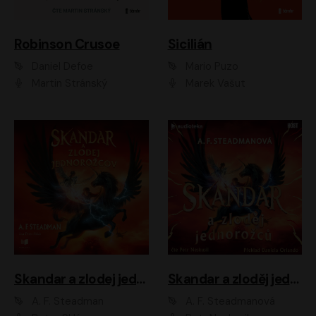
Robinson Crusoe
Sicilián
Daniel Defoe
Mario Puzo
Martin Stránský
Marek Vašut
Skandar a zlodej jednorožcov
Skandar a zloděj jednorožců
A. F. Steadman
A. F. Steadmanová