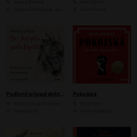
Bianca Bellová
Ken Follett
Taťjana Medvecká, Jan Vlasák
Vasil Fridrich
Podivný případ doktora Jekylla a pana Hyda
Pokojská
Robert Louis Stevenson
Nita Prose
Pavel Batěk
Marie Štípková