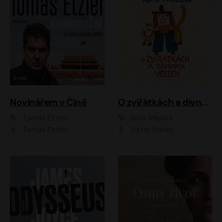
Novinářem v Číně
O zvířátkách a divných věcech
Tomáš Etzler
Alois Mikulka
Tomáš Etzler
Viktor Preiss