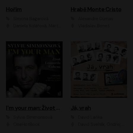
Hořím
Hrabě Monte Cristo
Simona Bagarová
Alexandre Dumas
Daniela Kolářová, Martha Issová, Pavel Řezníček, Klára Melíšková, Kryštof Hádek, Zdeněk Svěrák, Simona Bagarová
Vladislav Beneš
I'm your man: Život Leonarda Cohena
Já, vrah
Sylvie Simmonsová
David Laňka
OneHotBook
David Švehlík, Ondřej Malý, Anna Fialová, Cyril Dobrý, Vojtěch Vondráček, David Novotný, Ladislav Cigánek