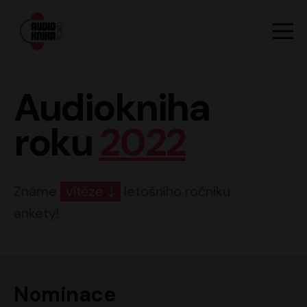
Hlavn
Men
Audiokniha roku
Audiokniha
roku
2022
Známe
vítěze
letošního ročníku
ankety!
Nominace