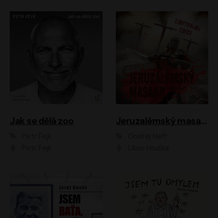
Jak se dělá zoo
Jeruzalémský masakr
Petr Fejk
Ondřej Neff
Petr Fejk
Libor Hruška