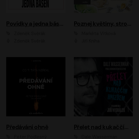
Povídky a jedna báseň
Poznej květiny, stromy, zvířátka
Zdeněk Svěrák
Markéta Vítková
Zdeněk Svěrák
Jiří Kniha
Předávání ohně
Přelet nad kukaččím hnízdem
Peter Podlesný
Dale Wasserman