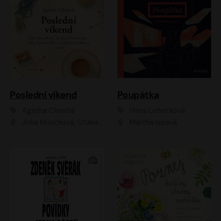
Poslední víkend
Poupátka
Agatha Christie
Hana Lehečková
Jitka Moučková, Otakar Brousek ml., Lenka Termerová, Šárka Krausová, Radek Hoppe, Petr Stach, Viktor Dvořák, Klára Oltová, Andrea Elsnerová, Saša Rašilov, Vojtěch Hájek, Barbora Vágnerová
Martha Issová