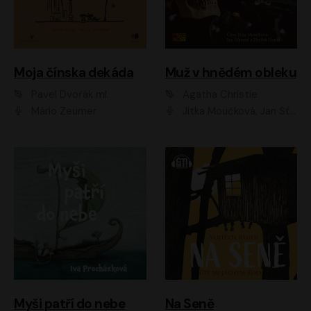
Moja čínska dekáda
Muž v hnědém obleku
Pavel Dvořák ml.
Agatha Christie
Mário Zeumer
Jitka Moučková, Jan Šťastný, Zbyšek Horák
Myši patří do nebe
Na Seně