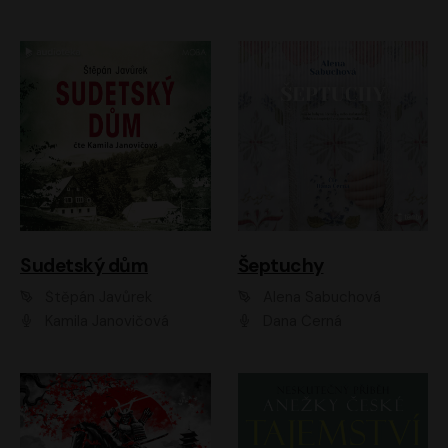
Sudetský dům
Šeptuchy
Štěpán Javůrek
Alena Sabuchová
Kamila Janovičová
Dana Černá