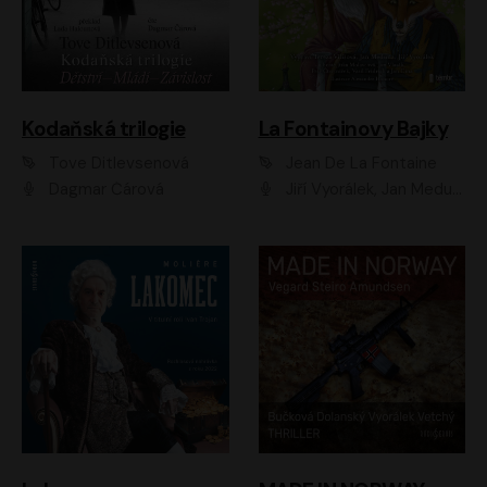
Kodaňská trilogie
La Fontainovy Bajky
Tove Ditlevsenová
Jean De La Fontaine
Dagmar Čárová
Jiří Vyorálek, Jan Meduna, Tereza Vilišová, Jitka Molavcová, Jan Vlasák, Petr Čtvrtníček, Vasil Fridrich, Jan Cina