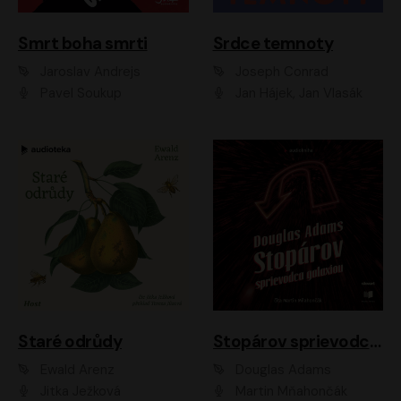
Smrt boha smrti
Srdce temnoty
Jaroslav Andrejs
Joseph Conrad
Pavel Soukup
Jan Hájek, Jan Vlasák
Staré odrůdy
Stopárov sprievodca galaxiou
Ewald Arenz
Douglas Adams
Jitka Ježková
Martin Mňahončák