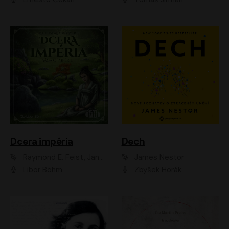
Dcera impéria
Dech
Raymond E. Feist, Janny Wurts
James Nestor
Libor Böhm
Zbyšek Horák