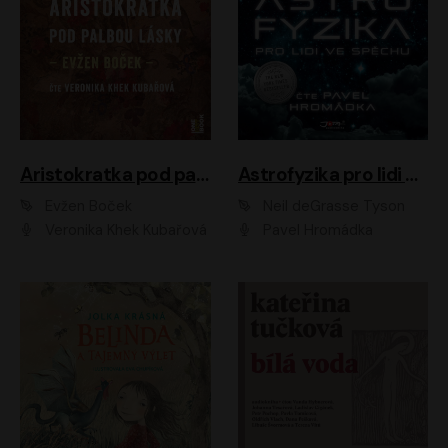
Aristokratka pod palbou lásky
Astrofyzika pro lidi ve spěchu
Evžen Boček
Neil deGrasse Tyson
Veronika Khek Kubařová
Pavel Hromádka