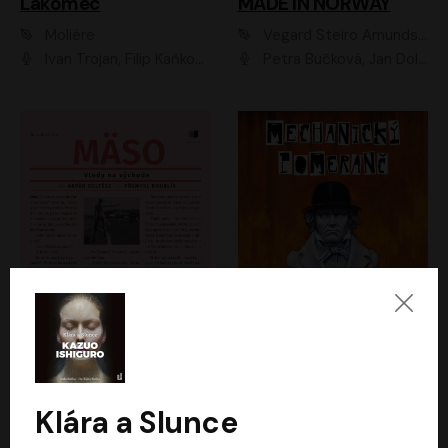
Lakomec
MADE IN NORWAY
Moliére
Vegard Steiro Amundsen
Ivan Trojan, Filip Kaňkovský, Ondřej Brousek, Anežka Šťastná, Klára Suchá, Jaromír Meduna, Dana Černá, Václav Vydra, Jiří Knot, Petr Lněnička, Lubor Šplíchal, Jiří Maryško, Petr Šplíchal
Petra Bučková, Jan Dolanský, Jiří Vyorálek, Ondřej Rychlý, Ondřej Vetchý, Klára Suchá, Jan Vlasák, Jana Stryková, Igor Bareš, Miroslav Etzler
Mäso
Mechanický pomeranč
Arpád Soltész
Anthony Burgess
Přemysl Boublík
David Novotný
Klára a Slunce