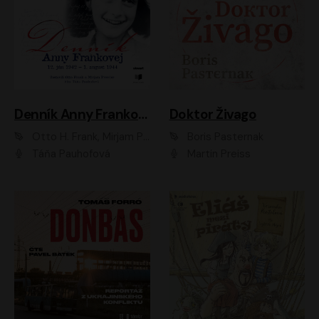
Denník Anny Frankovej
Doktor Živago
Otto H. Frank, Mirjam Pressler
Boris Pasternak
Táňa Pauhofová
Martin Preiss