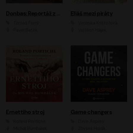
Donbas: Reportáž z ukrajinského konfliktu
Eliáš mezi piráty
Tomáš Forró
Veronika Krištofová
Pavel Batěk
Vojtěch Hájek
Ernettiho stroj
Game changers
Roland Portiche
Dave Asprey
Michal Bumbálek
Zbyšek Horák