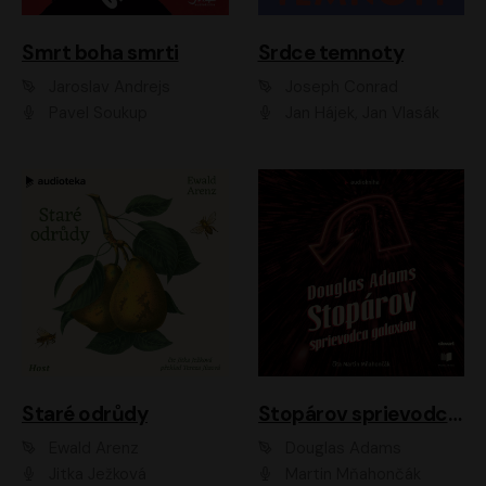
Smrt boha smrti
Srdce temnoty
Jaroslav Andrejs
Joseph Conrad
Pavel Soukup
Jan Hájek, Jan Vlasák
Staré odrůdy
Stopárov sprievodca galaxiou
Ewald Arenz
Douglas Adams
Jitka Ježková
Martin Mňahončák