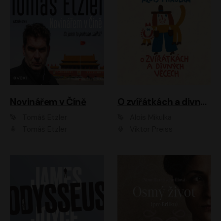
Novinářem v Číně
O zvířátkách a divných věcech
Tomáš Etzler
Alois Mikulka
Tomáš Etzler
Viktor Preiss