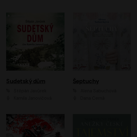
Sudetský dům
Šeptuchy
Štěpán Javůrek
Alena Sabuchová
Kamila Janovičová
Dana Černá