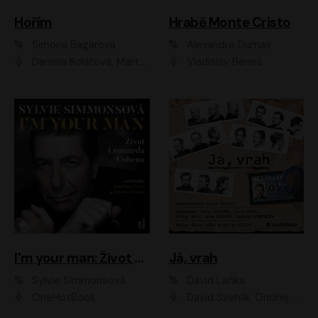
Hořím
Hrabě Monte Cristo
Simona Bagarová
Alexandre Dumas
Daniela Kolářová, Martha Issová, Pavel Řezníček, Klára Melíšková, Kryštof Hádek, Zdeněk Svěrák, Simona Bagarová
Vladislav Beneš
I'm your man: Život Leonarda Cohena
Já, vrah
Sylvie Simmonsová
David Laňka
OneHotBook
David Švehlík, Ondřej Malý, Anna Fialová, Cyril Dobrý, Vojtěch Vondráček, David Novotný, Ladislav Cigánek