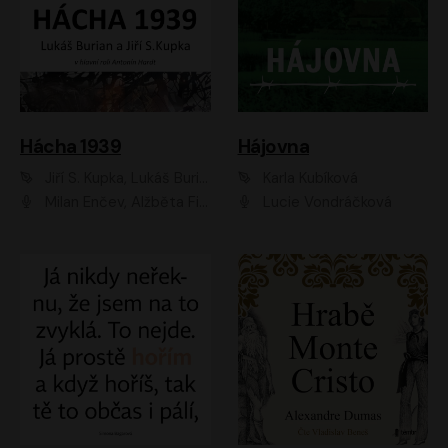
Hácha 1939
Hájovna
Jiří S. Kupka, Lukáš Burian
Karla Kubíková
Milan Enčev, Alžběta Fišerová, Marek Helma, Antonín Hardt, Jitka Sedláčková, Lukáš Burian, Vojtěch Havelka
Lucie Vondráčková