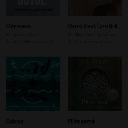
Odysseus
Osmý život (pro Brilku)
James Joyce
Nino Haratischwiliová
Lukáš Hlavica, Jana Stryková
Martina Hudečková
Ostrov
Pilíře země