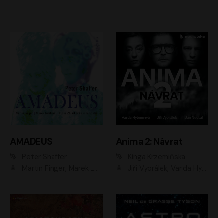
AMADEUS
Anima 2: Návrat
Peter Shaffer
Kinga Krzemińska
Martin Finger, Marek Lambora, Eliška Zbanková, Martin Písařík, Václav Neužil, Kamil Halbich, Aleš Procházka, Miroslav Táborský, Hanuš Bor, Jan Hájek
Jiří Vyorálek, Vanda Hybnerová, Jan Nedbal, Tereza Vilišová, Matylda Miškovská, Johana Tesařová, Jana Boušková, Ivana Uhlířová, Martin Myšička, Dana Černá, Ladislav Frej, Miroslav Hanuš, Zuzana Kronerová, Pavel Neškudla, Luboš Veselý, Jan Holík, Ondřej Malý, Leoš Noha, Karolína Baranová, Jan Battěk, Kryštof Bartoš, Daniela Čermáková, Hanuš Bor, Petr Gojda, Lucie Laňková, Jan Horák Radúz Mácha, Jan Meduna, Marta Menes, Jaromíra Mílová, Michal Sieczkowski, Jiří Suchánek, Anežka Šťastná, Lenka Vrtišková - Nejezchlebová, Jiří Wohanka