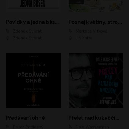
Povídky a jedna báseň
Poznej květiny, stromy, zvířátka
Zdeněk Svěrák
Markéta Vítková
Zdeněk Svěrák
Jiří Kniha
Předávání ohně
Přelet nad kukaččím hnízdem
Peter Podlesný
Dale Wasserman