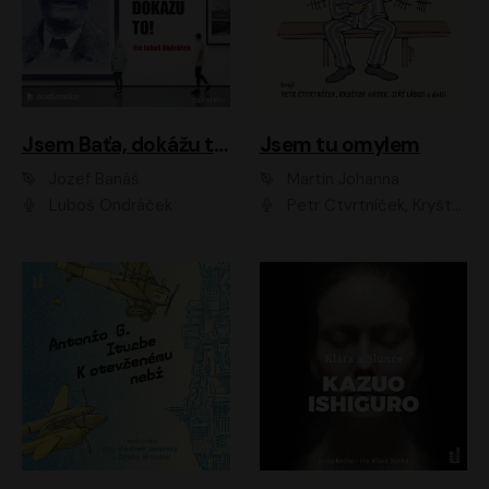
Jsem Baťa, dokážu to!
Jsem tu omylem
Jozef Banáš
Martin Johanna
Luboš Ondráček
Petr Čtvrtníček, Kryštof Hádek, Jiří Lábus, Dana Černá, Miroslav Táborský, Oldřich Navrátil, Milan Šteindler, David Vávra, Marie Tomsová