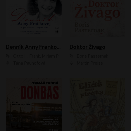
Denník Anny Frankovej
Doktor Živago
Otto H. Frank, Mirjam Pressler
Boris Pasternak
Táňa Pauhofová
Martin Preiss