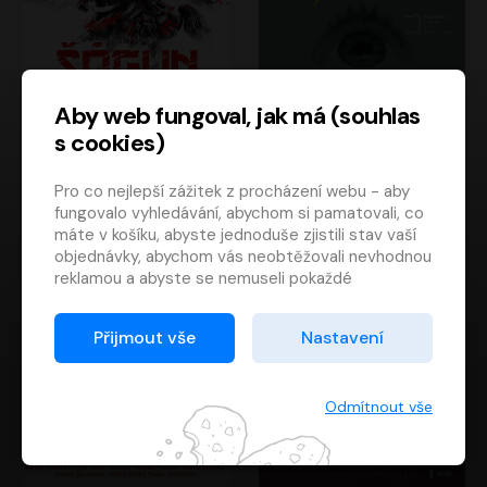
Aby web fungoval, jak má (souhlas
s cookies)
Šógun
Tajemství
Pro co nejlepší zážitek z procházení webu - aby
James Clavell
Tereza Dobiášová
fungovalo vyhledávání, abychom si pamatovali, co
Pavel Soukup
Milena Steinmasslová
máte v košíku, abyste jednoduše zjistili stav vaší
objednávky, abychom vás neobtěžovali nevhodnou
reklamou a abyste se nemuseli pokaždé
přihlašovat.
Proto od vás potřebujeme souhlas se
Přijmout vše
Nastavení
zpracováním souborů cookies
, tj. malých souborů,
které se dočasně ukládají ve vašem prohlížeči.
Děkujeme, že nám ho dáte a pomůžete nám tak
Odmítnout vše
web zlepšovat.