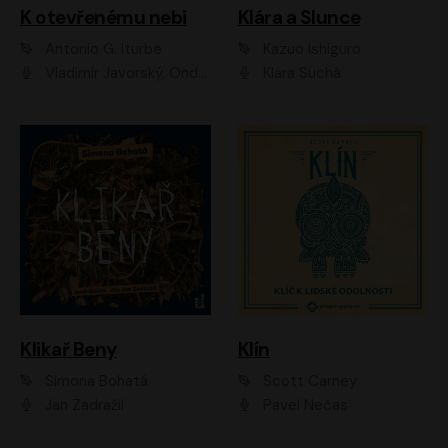
K otevřenému nebi
Klára a Slunce
Antonio G. Iturbe
Kazuo Ishiguro
Vladimír Javorský, Ondřej Brousek
Klára Suchá
Klikař Beny
Klín
Simona Bohatá
Scott Carney
Jan Zadražil
Pavel Nečas