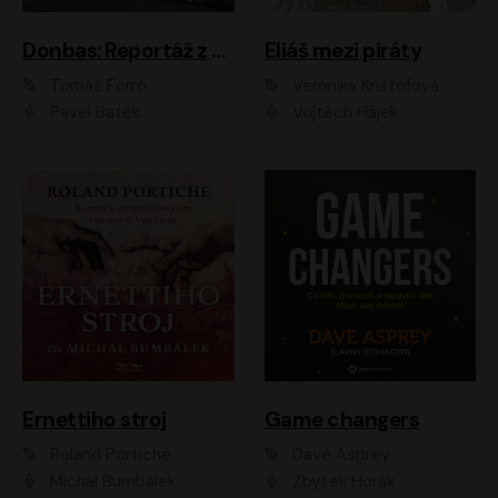
Donbas: Reportáž z ukrajinského konfliktu
Eliáš mezi piráty
Tomáš Forró
Veronika Krištofová
Pavel Batěk
Vojtěch Hájek
Ernettiho stroj
Game changers
Roland Portiche
Dave Asprey
Michal Bumbálek
Zbyšek Horák