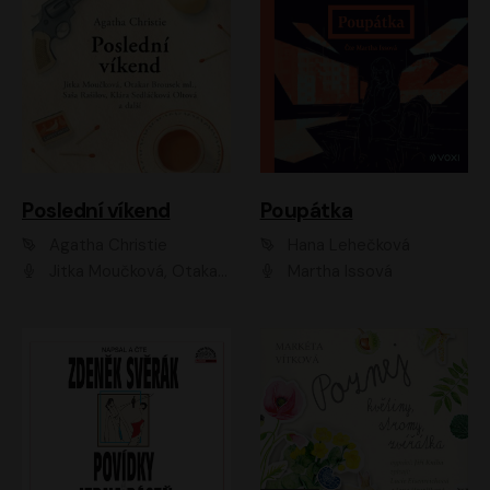
Poslední víkend
Poupátka
Agatha Christie
Hana Lehečková
Jitka Moučková, Otakar Brousek ml., Lenka Termerová, Šárka Krausová, Radek Hoppe, Petr Stach, Viktor Dvořák, Klára Oltová, Andrea Elsnerová, Saša Rašilov, Vojtěch Hájek, Barbora Vágnerová
Martha Issová