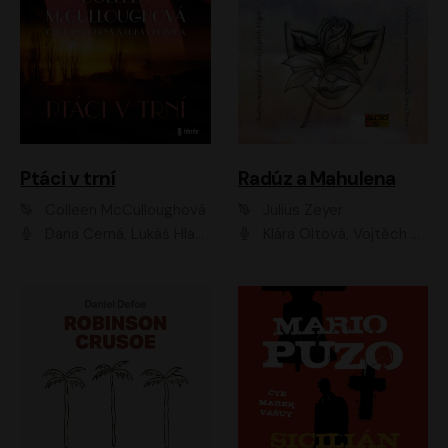
Ptáci v trní
Radúz a Mahulena
Colleen McCulloughová
Julius Zeyer
Dana Černá, Lukáš Hlavica
Klára Oltová, Vojtěch Hájek, Růžena Merunková, Dušan Sitek, Simona Postlerová, Ljuba Krbová, Petr Lněnička, Saša Rašilov