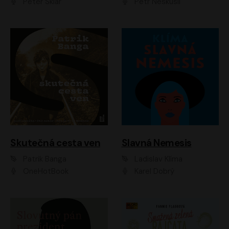
Peter Sklár
Petr Neskusil
Skutečná cesta ven
Slavná Nemesis
Patrik Banga
Ladislav Klíma
OneHotBook
Karel Dobrý