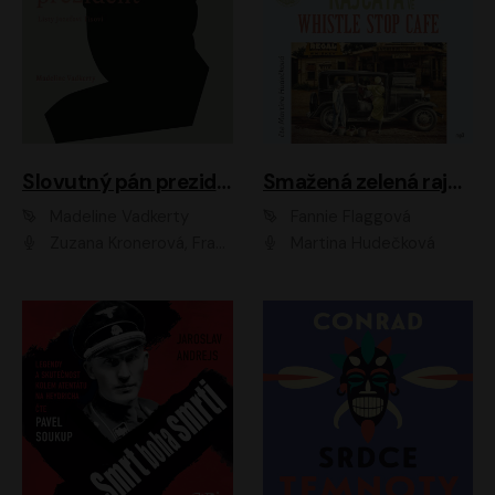
Slovutný pán prezident
Smažená zelená rajčata ve Whistle Stop Cafe
Madeline Vadkerty
Fannie Flaggová
Zuzana Kronerová, František Kovár, Božidara Turzonovová, Ľuboš Kostelný, Kristína Svarinská, Miro Noga, Richard Stanke, Lucia Siposová, Marián Miezga, Dado Nagy, Slávka Halčáková, Peter Rúfus, Filip Tůma, Lukáš Latinák, Dušan Kaprálik, Jana Oľhová, Stano Staško, Michal Hudák, Martin Kaprálik, Robo Jakab, Andrej Bán, Ivan Martinka, Martin Brezović, Patrik Lučan, Ondrej Kořínek, Scarlett Čanakyová, Andrej Žiarovský, Norbert Moravanský, Miro Králik, Marko Vrzgula, Ján Štrbák, Oliver Koniar, Roman Jaroš, Ján Kardoš, Barbora Kardošová, Ivan Kamenec, Madeline Vadkerty
Martina Hudečková