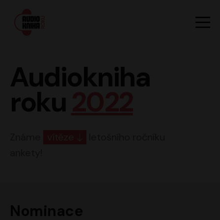
Hlavn
Men
Audiokniha roku
Audiokniha
roku
2022
Známe
vítěze
letošního ročníku
ankety!
Nominace