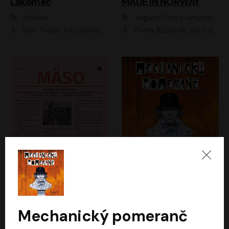
Lakomec
MADE IN NORWAY
Moliére
Vegard Steiro Amundsen
Ivan Trojan, Filip Kaňkovský, Ondřej Brousek, Anežka Šťastná, Klára Suchá, Jaromír Meduna, Dana Černá, Václav Vydra, Jiří Knot, Petr Lněnička, Lubor Šplíchal, Jiří Maryško, Petr Šplíchal
Petra Bučková, Jan Dolanský, Jiří Vyorálek, Ondřej Rychlý, Ondřej Vetchý, Klára Suchá, Jan Vlasák, Jana Stryková, Igor Bareš, Miroslav Etzler
Mäso
Mechanický pomeranč
Arpád Soltész
Anthony Burgess
Přemysl Boublík
David Novotný
Mechanický pomeranč