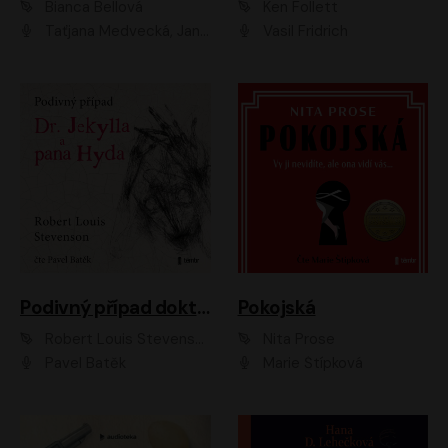
Bianca Bellová
Ken Follett
Taťjana Medvecká, Jan Vlasák
Vasil Fridrich
Podivný případ doktora Jekylla a pana Hyda
Pokojská
Robert Louis Stevenson
Nita Prose
Pavel Batěk
Marie Štípková