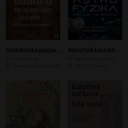
Aristokratka pod palbou lásky
Astrofyzika pro lidi ve spěchu
Evžen Boček
Neil deGrasse Tyson
Veronika Khek Kubařová
Pavel Hromádka