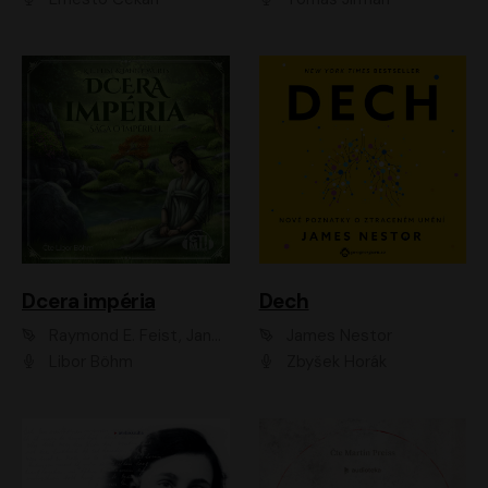
Dcera impéria
Dech
Raymond E. Feist, Janny Wurts
James Nestor
Libor Böhm
Zbyšek Horák