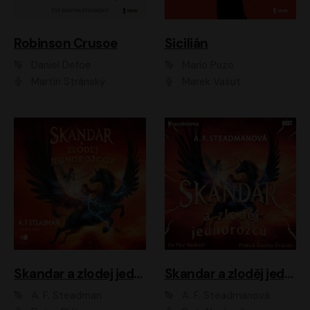
Robinson Crusoe
Sicilián
Daniel Defoe
Mario Puzo
Martin Stránský
Marek Vašut
Skandar a zlodej jednorožcov
Skandar a zloděj jednorožců
A. F. Steadman
A. F. Steadmanová