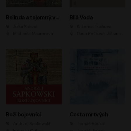
Belinda a tajemný výlet
Bílá Voda
Jolka Krásná
Kateřina Tučková
Michaela Maurerová
Dana Pešková, Johanna Tesařová, Ladislav Cigánek, Libuše Švormová, Oldřich Vlach, Pavla Tomicová, Petr Pochop, Tereza Vítů, Vanda Hybnerová
Boží bojovníci
Cesta mrtvých
Andrzej Sapkowski
Tomáš Boukal
Ernesto Čekan
Tomáš Jirman