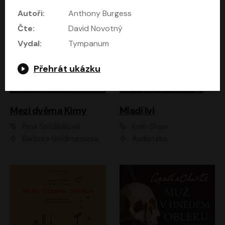
Autoři:
Anthony Burgess
Čte:
David Novotný
Vydal:
Tympanum
Přehrát ukázku
Mezi dvěma Kimy
Mladí lvi
Nina Špitálníková
Irwin Shaw
Barbora Goldmannová
Audiotéka