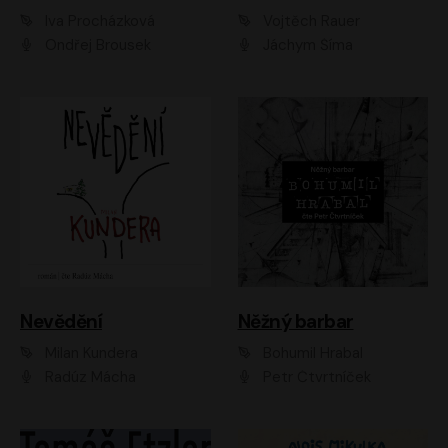
Iva Procházková
Vojtěch Rauer
Ondřej Brousek
Jáchym Šíma
Nevědění
Něžný barbar
Milan Kundera
Bohumil Hrabal
Radúz Mácha
Petr Čtvrtníček