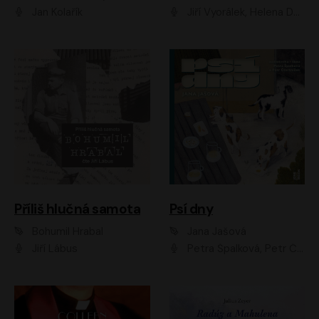
Jan Kolařík
Jiří Vyorálek, Helena Dvořáková, Pavel Šimčík, Ondřej Rychlý, Radek Holub, Filip Kaňkovský, Luboš Veselý, Tomáš Dastlík, Tereza Dočkalová, David Nyč
Příliš hlučná samota
Psí dny
Bohumil Hrabal
Jana Jašová
Jiří Lábus
Petra Špalková, Petr Čtvrtníček