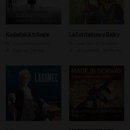
Kodaňská trilogie
La Fontainovy Bajky
Tove Ditlevsenová
Jean De La Fontaine
Dagmar Čárová
Jiří Vyorálek, Jan Meduna, Tereza Vilišová, Jitka Molavcová, Jan Vlasák, Petr Čtvrtníček, Vasil Fridrich, Jan Cina