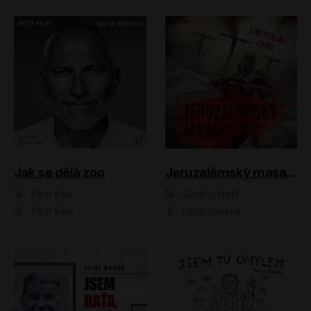
Jak se dělá zoo
Jeruzalémský masakr
Petr Fejk
Ondřej Neff
Petr Fejk
Libor Hruška