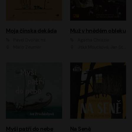
Moja čínska dekáda
Muž v hnědém obleku
Pavel Dvořák ml.
Agatha Christie
Mário Zeumer
Jitka Moučková, Jan Šťastný, Zbyšek Horák
Myši patří do nebe
Na Seně