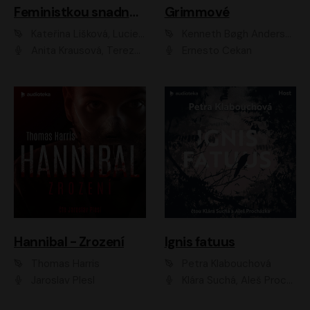
Feministkou snadno a rychle
Grimmové
Kateřina Lišková, Lucie Jarkovská
Kenneth Bøgh Andersen, Benni Bødker
Anita Krausová, Tereza Dočkalová
Ernesto Čekan
Hannibal - Zrození
Ignis fatuus
Thomas Harris
Petra Klabouchová
Jaroslav Plesl
Klára Suchá, Aleš Procházka