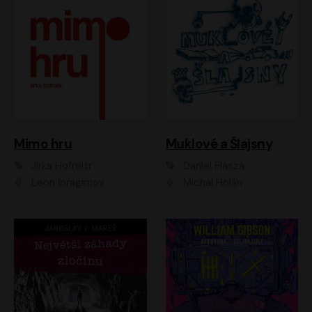
Muklové a Šlajsny
Mimo hru
Daniel Flasza
Jirka Hofreitr
Michal Holán
Leon Ibragimov