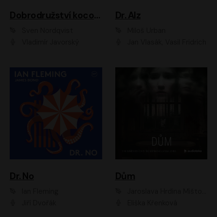
Dobrodružství kocoura Fiškuse a dědy Pettsona 1
Dr. Alz
Sven Nordqvist
Miloš Urban
Vladimír Javorský
Jan Vlasák, Vasil Fridrich
Dr. No
Dům
Ian Fleming
Jaroslava Hrdina Mištová
Jiří Dvořák
Eliška Křenková