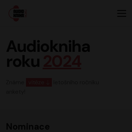
Hlavn
Men
Audiokniha roku
Audiokniha
roku
2024
Známe
vítěze
letošního ročníku
ankety!
Nominace