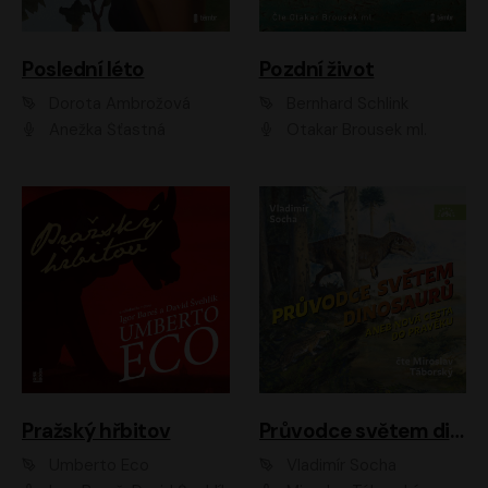
Poslední léto
Pozdní život
Dorota Ambrožová
Bernhard Schlink
Anežka Šťastná
Otakar Brousek ml.
Pražský hřbitov
Průvodce světem dinosaurů aneb Nová cesta do pravěku
Umberto Eco
Vladimír Socha