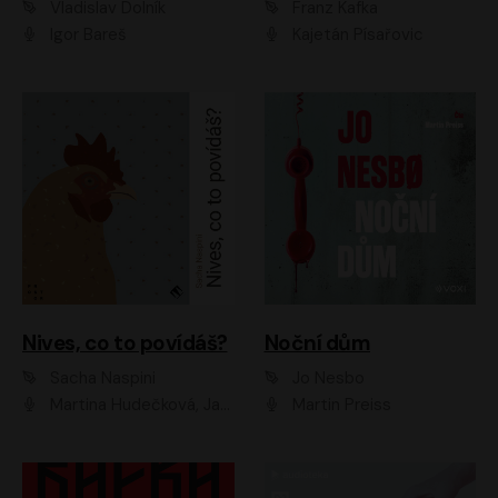
Vladislav Dolník
Franz Kafka
Igor Bareš
Kajetán Písařovic
Nives, co to povídáš?
Noční dům
Sacha Naspini
Jo Nesbo
Martina Hudečková, Jaromír Meduna, Zuzana Slavíková
Martin Preiss