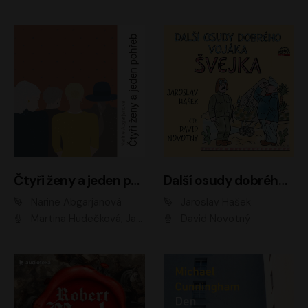
Čtyři ženy a jeden pohřeb
Další osudy dobrého vojáka Švejka
Narine Abgarjanová
Jaroslav Hašek
Martina Hudečková, Jaromír Meduna
David Novotný