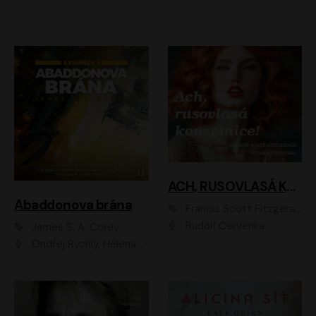
ACH, RUSOVLASÁ KOUZELNICE!
Abaddonova brána
Francis Scott Fitzgerald
Rudolf Červenka
James S. A. Corey
Ondřej Rychlý, Helena Dvořáková, Tereza Císařová, Jan Teplý, Jiří Vyorálek, Matěj Převrátil