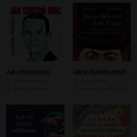
Jak chutná moc
Jak je důležité míti Filipa
Ladislav Mňačko
Oscar Wilde
Rudolf Červenka
Dagmar Čárová, Klára Suchá, Martin Hruška, Otakar Brousek ml., Pavel Neškudla, Radek Hoppe, Šárka Krausová, Vanda Hybnerová, Viktor Dvořák