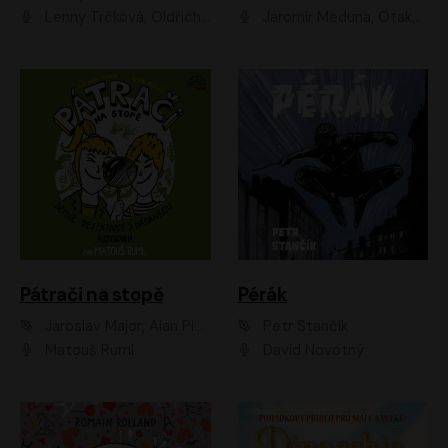
Lenny Trčková, Oldřich Kaiser
Jaromír Meduna, Otakar Brousek ml., Saša Rašilov
Pátrači na stopě
Pérák
Jaroslav Major, Alan Piskač
Petr Stančík
Matouš Ruml
David Novotný