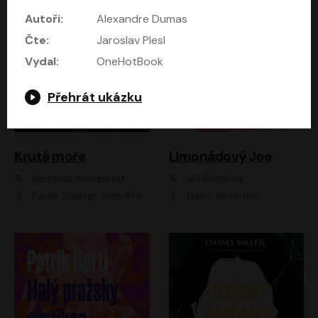
Autoři:
Alexandre Dumas
Čte:
Jaroslav Plesl
Vydal:
OneHotBook
Přehrát ukázku
Kruté moře
Limonádový Joe
Nicholas Monsarrat
Jiří Brdečka
Pavel Soukup, Aleš Procházka, David Novotný, Marek Holý, Martin Preiss, Jakub Saic, Petr Neskusil, David Matásek, Vasil Fridrich, Pavel Rímský, Zuzana Slavíková, Zbyšek Horák, Martin Zahálka, Luboš Ondráček, Amélie Vránová, Andrea Elsnerová, Anna Theimerová, Antonín Navrátil, Apolena Velsová, Bohdan Tůma, Filip Jančík, Filip Švarc, Jan Škvor, Jiří Köhler, Kateřina Peřinová, Kristýna Nebeská, Kristýna Skružná, Ladislav Cigánek, Libor Terš, Lucie Timíková, Martin Hruška, Martin Stránský, Michal Holán, Michal Jagelka, Milada Vaňkátová, Oldřich Hajlich, Pavel Dytrt, Petr Burian, Petr Gelnar, Radek Hoppe, Radek Škvor, Radovan Vaculík, Richard Fiala, Robert Hájek, Robin Pařík, Roman Hajlich, Roman Říčař, Svatopluk Schuller, Terezie Taberyová, Valentina Vránová, Vojtěch hájek, Zuzana Kajnarová Říčařová
David Novotný