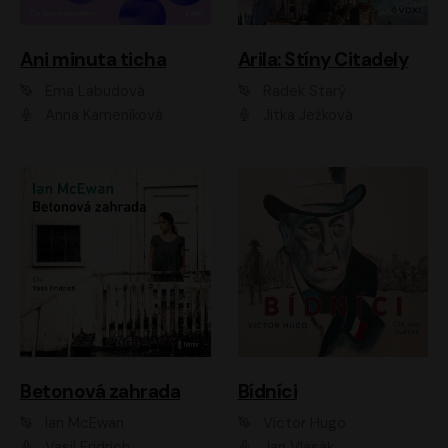
Ani minuta ticha
Arila: Stíny Citadely
Ema Labudová
Radek Starý
Anna Kameníková
Jitka Ježková
Betonová zahrada
Bídníci
Ian McEwan
Victor Hugo
Vasil Fridrich
Jan Vlasák