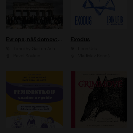
Evropa, náš domov: Od vylodění v Normandii po válku na Ukrajině
Exodus
Timothy Garton Ash
Leon Uris
Pavel Soukup
Vladislav Beneš