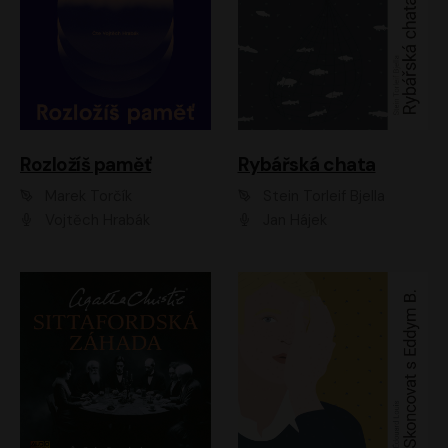
Rozložíš paměť
Rybářská chata
Marek Torčík
Stein Torleif Bjella
Vojtěch Hrabák
Jan Hájek