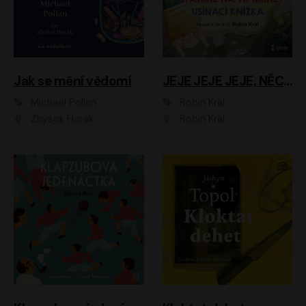
Jak se mění vědomí
JEJE JEJE JEJE, NĚCO SE MI DĚJE + PROBOUZECÍ KNÍŽKA + OPATRNĚ NA TO MRNĚ + USÍNACÍ KNÍŽKA
Michael Pollan
Robin Král
Zbyšek Horák
Robin Král