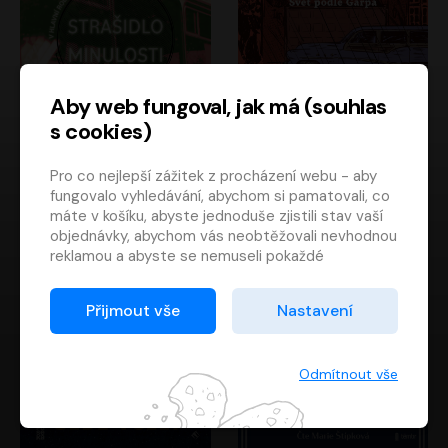
Aby web fungoval, jak má (souhlas
s cookies)
Strašidlo minulosti
Svět podle Garpa
Pro co nejlepší zážitek z procházení webu - aby
Jaroslav Velinský
John Irving
fungovalo vyhledávání, abychom si pamatovali, co
Libor Hruška
David Novotný
máte v košíku, abyste jednoduše zjistili stav vaší
objednávky, abychom vás neobtěžovali nevhodnou
reklamou a abyste se nemuseli pokaždé
přihlašovat.
Proto od vás potřebujeme souhlas se
Přijmout vše
Nastavení
zpracováním souborů cookies
, tj. malých souborů,
které se dočasně ukládají ve vašem prohlížeči.
Děkujeme, že nám ho dáte a pomůžete nám tak
Odmítnout vše
web zlepšovat.