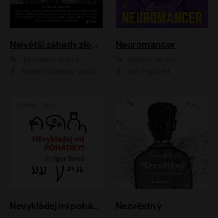
Největší záhady zločinu
Neuromancer
Jaroslav V. Mareš
William Gibson
Martin Stránský, Vasil Fridrich, Filip Jančík, Martin Preiss, Marek Holý, Lukáš Hlavica, Libor Hruška, Jan Maxián, Ladislav Cigánek, Jiří Ployhar, Filip Švarc, Vilém Udatný, Jan Vondráček, Jitka Ježková, Zuzana Slavíková, Michaela Klenková, Lucie Juřičková, Miriam Chytilová, Martina Hudečková
Jan Teplý ml.
Nevykládej mi pohádky
Nezvěstný