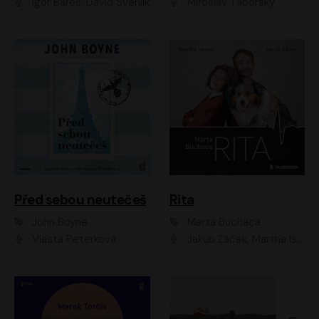
Igor Bareš, David Švehlík
Miroslav Táborský
Před sebou neutečeš
Rita
John Boyne
Marta Buchaca
Vlasta Peterková
Jakub Žáček, Martha Issová