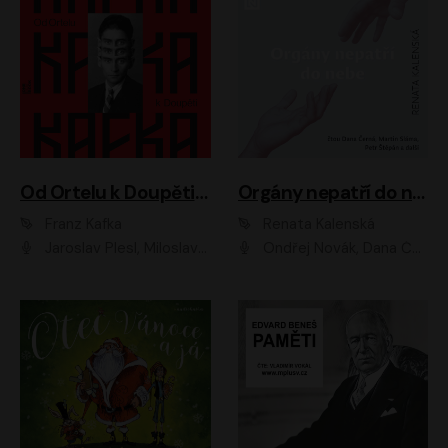
Od Ortelu k Doupěti – tucet Kafkových povídek
Orgány nepatří do nebe
Franz Kafka
Renata Kalenská
Jaroslav Plesl, Miloslav Mejzlík, David Novotný, Lukáš Hlavica, Jaromír Meduna, Václav Neužil, Otakar Brousek ml., Jan Holík, Václav Marhold
Ondřej Novák, Dana Černá, Martin Sláma, Petr Štěpán, Libor Hruška, Filip Jančík, Jakub Urbánek, Barbora Goldmannová, Karolína Zbořilová, Petra Šimberová, Richard Wágner, Klára Sochorová, Šárka Šildová, Zbyšek Horák, Anita Krausová