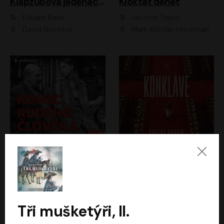
Klapzubova jedenáctka
Kloktat dehet
Eduard Bass
Jáchym Topol
David Novotný
Mark Kristián Hochman
Konec rudého člověka
Konkláve
Světlana Alexijevičová, Daniel Majling
Robert Harris
Jan Sklenář, Jan Staněk, Jan Vondráček, Johanna Tesařová, Klára Sedláčková Ottová, Magdalena Zimová, Marie Poulová, Martin Matejka, Miroslav Zavičár, Pavel Neškudla, Samuel Toman, Šimon Kučera, Štěpánka Fingerhutová, Tomáš Turek
Jan Kolařík
Tři mušketýři, II.