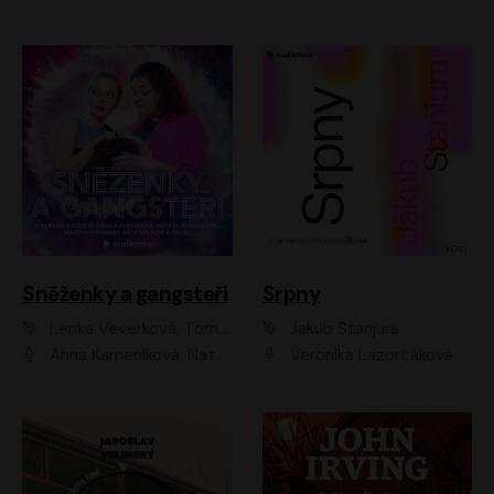
Sněženky a gangsteři
Srpny
Lenka Veverková, Tomáš Dianiška
Jakub Stanjura
Anna Kameníková, Nataša Bednářová, Tereza Hof, Taťjana Medvecká, Zuzana Slavíková, Šimon Krupa, Robert Mikluš, Jiří Vyorálek, Kryštof Hádek, Martin Hofmann, Martin Hruška
Veronika Lazorčáková