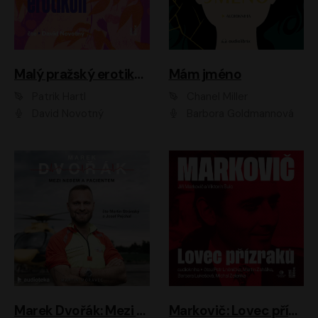
Malý pražský erotikon
Mám jméno
Patrik Hartl
Chanel Miller
David Novotný
Barbora Goldmannová
Marek Dvořák: Mezi nebem a pacientem
Markovič: Lovec přízraků