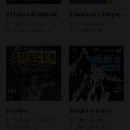
Sittafordská záhada
Skoncovat s Eddym B.
Agatha Christie
Édouard Louis
Otakar Brousek ml.
Daniel Krejčík
Smečka
Smějící se bestie
Tereza Kadečková, Petr Boček, Nelly Černohorská, Ondřej Kocáb, Ludmila Svozilová, Miroslav Pech, Karin Novotná, Jiří Sivok, Martin Štefko, Kateřina Malec Houfková, Tomáš Marton, Madla Pospíšilová Karasová, Michal Březina, Veronika Fiedlerová, Lukáš Vavrečka, Přemysl Krejčík, Mort Castle
Vilém Koubek
Libor Böhm
Martin Stránský