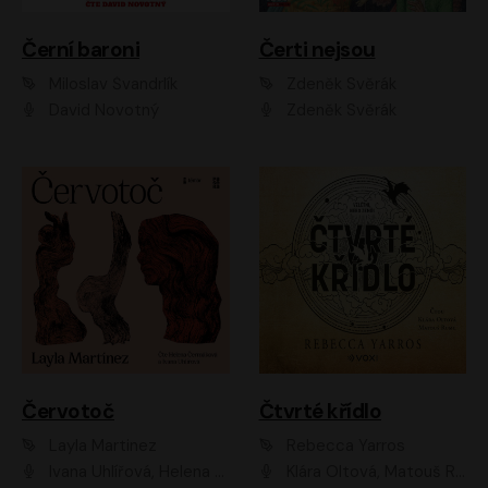
Černí baroni
Čerti nejsou
Miloslav Švandrlík
Zdeněk Svěrák
David Novotný
Zdeněk Svěrák
Červotoč
Čtvrté křídlo
Layla Martinez
Rebecca Yarros
Ivana Uhlířová, Helena Čermáková
Klára Oltová, Matouš Ruml