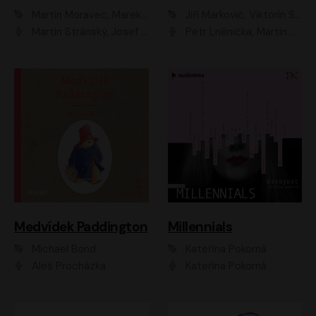
Martin Moravec, Marek Dvořák
Jiří Markovič, Viktorín Šulc
Martin Stránský, Josef Pejchal, Petra Bučková
Petr Lněnička, Martin Zahálka, Barbara Lukešová, Michal Zelenka
Medvídek Paddington
Millennials
Michael Bond
Kateřina Pokorná
Aleš Procházka
Kateřina Pokorná