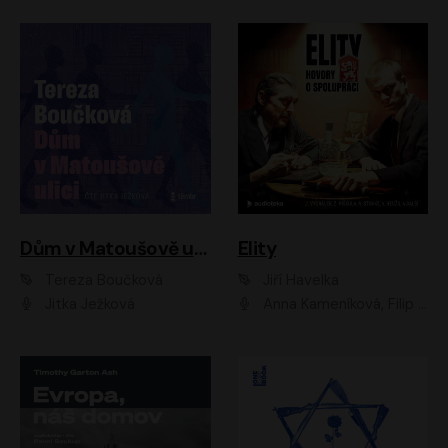
Dům v Matoušově ulici
Elity
Tereza Boučková
Jiří Havelka
Jitka Ježková
Anna Kameníková, Filip Březina, Jiří Lábus, Jiří Vyorálek, Klára Melíšková, Miloslav König, Miroslav Hanuš, Pavla Tomicová, Petr Lněnička, Richard Stanke, Taťjana Medveská, Václav Neužil, Vojtech Vondráček, Zdeněk Piškula