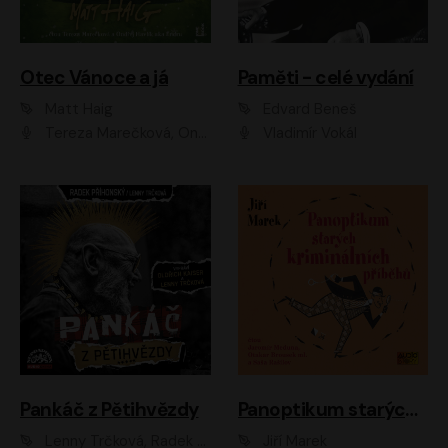
Otec Vánoce a já
Paměti - celé vydání
Matt Haig
Edvard Beneš
Tereza Marečková, Ondřej Endru Havlík
Vladimír Vokál
Pankáč z Pětihvězdy
Panoptikum starých kriminálních příběhů
Lenny Trčková, Radek Příhonský
Jiří Marek