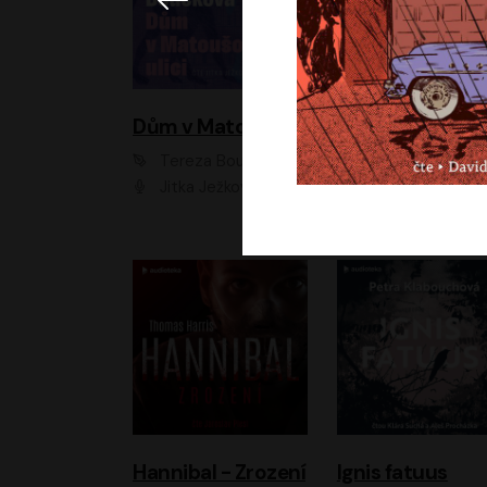
Dům v Matoušově ulici
Elity
Tereza Boučková
Jiří Havelka
Jitka Ježková
Anna Kameníková, Filip Březina, Jiří Lábus, Jiří Vyorálek, Klára Melíšková, Miloslav König, Miroslav Hanuš, Pavla Tomicová, Petr Lněnička, Richard Stanke, Taťjana Medveská, Václav Neužil, Vojtech Vond
Hannibal - Zrození
Ignis fatuus