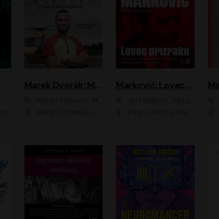
Marek Dvořák: Mezi nebem a pacientem
Markovič: Lovec přízraků
Martin Moravec, Marek Dvořák
Jiří Markovič, Viktorín Šulc
vá
Martin Stránský, Josef Pejchal, Petra Bučková
Petr Lněnička, Martin Zahálka, Barbara Lukešová, Michal Zelenka