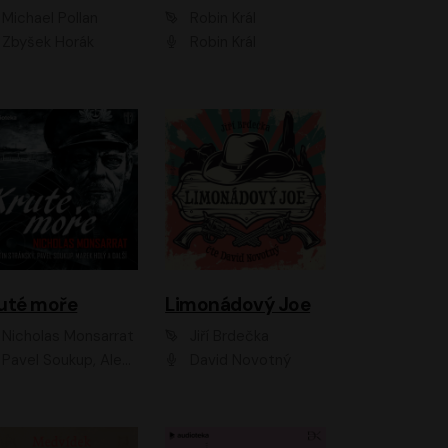
Michael Pollan
Robin Král
Zbyšek Horák
Robin Král
uté moře
Limonádový Joe
Nicholas Monsarrat
Jiří Brdečka
up, Aleš Procházka, David Novotný, Marek Holý, Martin Preiss, Jakub Saic, Petr Neskusil, David Matásek, Vasil Fridrich, Pavel Rímský, Zuzana Slavíková, Zbyšek Horák, Martin Zahálka, Luboš Ondráček, Amélie Vránová, Andrea Elsnerová, Anna Theimerová, Antonín Navrátil, Apolena Velsová, Bohdan Tůma, Filip Jančík, Filip Švarc, Jan Škvor, Jiří Köhler, Kateřina Peřinová, Kristýna Nebeská, Kristýna Skružná, Ladislav Cigánek, Libor Terš, Lucie Timíková, Martin Hruška, Martin Stránský, Michal Holán, Michal Jagelka, Milada Vaňkátová, Oldřich Hajlich, Pavel Dytrt, Petr Burian, Petr Gelnar, Radek Hoppe, Radek Škvor, Radovan Vaculík, Richard Fiala, Robert Hájek, Robin Pařík, Roman Hajlich, Roman Říčař, Svatopluk Schuller, Terezie Taberyová, Valentina Vránová, Vojtěch hájek, Zuzana Kajnarová Říčařová
David Novotný