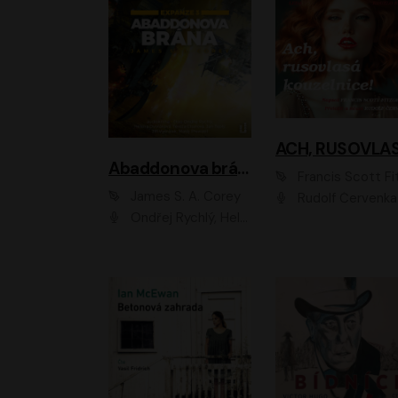
Abaddonova brána
Francis Scott Fitzger
James S. A. Corey
Rudolf Červenka
Ondřej Rychlý, Helena Dvořáková, Tereza Císařová, Jan Teplý, Jiří Vyorálek, Matěj Převrátil