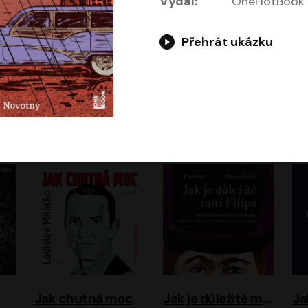
Vydal:
OneHotBook
Přehrát ukázku
Evropa, náš domov: Od vylodění v Normandii po válku na Ukrajině
Exodus
Timothy Garton Ash
Leon Uris
ráček, Zdeněk Piškula
Pavel Soukup
Vladislav Beneš
Jak chutná moc
Jak je důležité míti Filipa