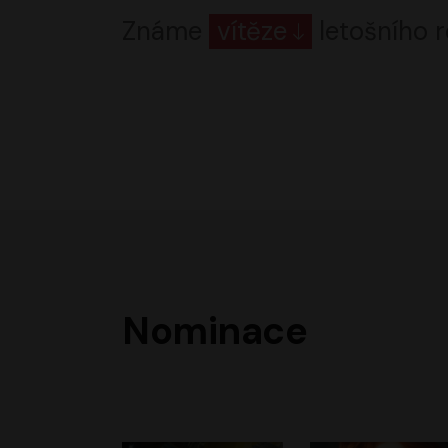
Známe
vítěze
letošního r
Nominace