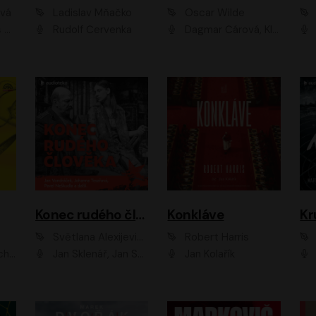
ová
Ladislav Mňačko
Oscar Wilde
ka
Rudolf Červenka
Dagmar Čárová, Klára Suchá, Martin Hruška, Otakar Brousek ml., Pavel Neškudla, Radek Hoppe, Šárka Krausová, Vanda Hybnerová, Viktor Dvořák
Konec rudého člověka
Konkláve
Kr
Světlana Alexijevičová, Daniel Majling
Robert Harris
man
Jan Sklenář, Jan Staněk, Jan Vondráček, Johanna Tesařová, Klára Sedláčková Ottová, Magdalena Zimová, Marie Poulová, Martin Matejka, Miroslav Zavičár, Pavel Neškudla, Samuel Toman, Šimon Kučera, Štěpánka Fingerhutová, Tomáš Turek
Jan Kolařík
Pavel Souk