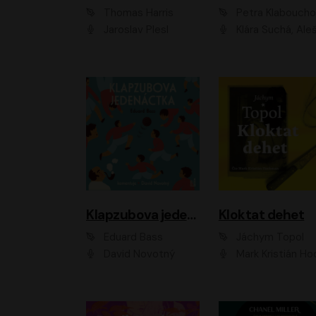
Thomas Harris
Petra Klabouch
Jaroslav Plesl
Klára Suchá, Aleš Procház
Klapzubova jedenáctka
Kloktat dehet
Eduard Bass
Jáchym Topol
David Novotný
Mark Kristián Hoch