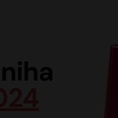
Hlav
niha
024