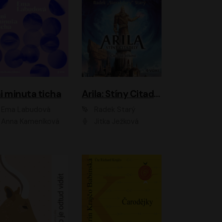
i minuta ticha
Arila: Stíny Citadely
Ema Labudová
Radek Starý
Anna Kameníková
Jitka Ježková