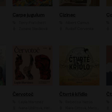
Carpe jugulum
Cizinec
Co
Terry Pratchett
Albert Camus
Zuzana Slavíková
Rudolf Červenka
Červotoč
Čtvrté křídlo
Layla Martinez
Rebecca Yarros
Ivana Uhlířová, Helena Čermáková
Klára Oltová, Matouš Ruml