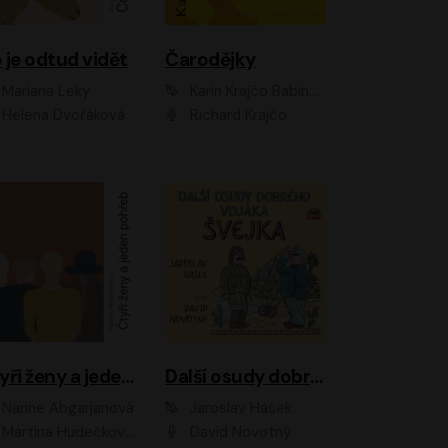
 je odtud vidět
Čarodějky
Mariana Leky
Karin Krajčo Babinská
Helena Dvořáková
Richard Krajčo
Čtyři ženy a jeden pohřeb
Další osudy dobrého vojáka Švejka
Narine Abgarjanová
Jaroslav Hašek
Martina Hudečková, Jaromír Meduna
David Novotný