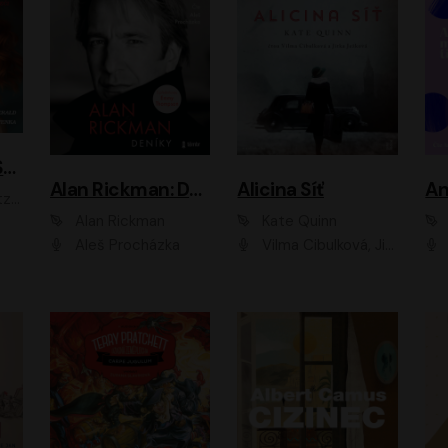
ACH, RUSOVLASÁ KOUZELNICE!
Alan Rickman: Deníky
Alicina Síť
An
ald
Alan Rickman
Kate Quinn
Aleš Procházka
Vilma Cibulková, Jitka Ježková