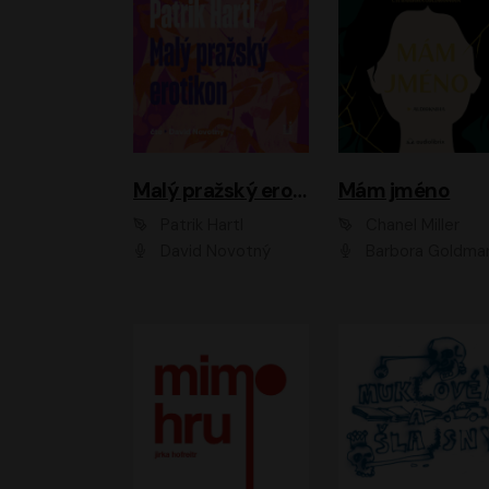
Malý pražský erotikon
Mám jméno
Patrik Hartl
Chanel Miller
David Novotný
Barbora Goldmanno