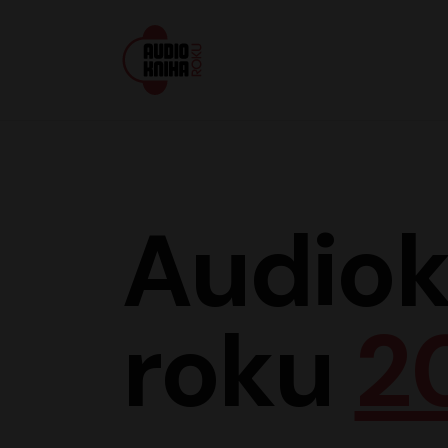
Audiokniha roku
Audiok
roku
2