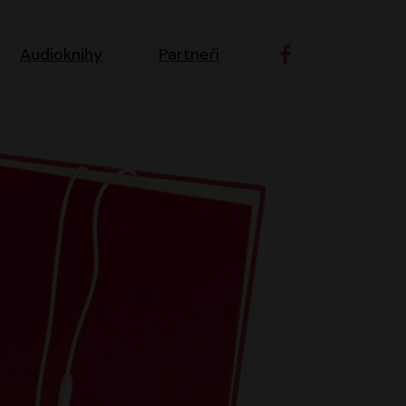
ní navigace
Audioknihy
Partneři