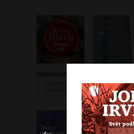
Dědictví otců
Den
Robert Merle
Michael Cunningha
Zbyšek Horák
Petr Stach