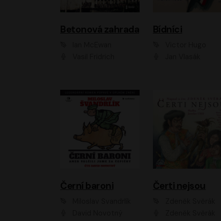
Betonová zahrada
Bídníci
Ian McEwan
Victor Hugo
Vasil Fridrich
Jan Vlasák
Černí baroni
Čerti nejsou
Miloslav Švandrlík
Zdeněk Svěrák
David Novotný
Zdeněk Svěrák