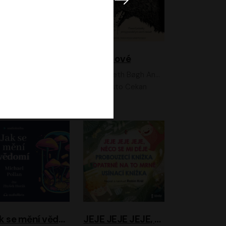
Feministkou snadno a rychle
Grimmové
Kateřina Lišková, Lucie Jarkovská
Kenneth Bøgh Andersen, Benni Bødker
Anita Krausová, Tereza Dočkalová
Ernesto Čekan
Jak se mění vědomí
JEJE JEJE JEJE, NĚCO SE MI DĚJE + PROBOUZECÍ KNÍŽKA + OPATRNĚ NA TO MRNĚ + USÍNACÍ KNÍŽKA