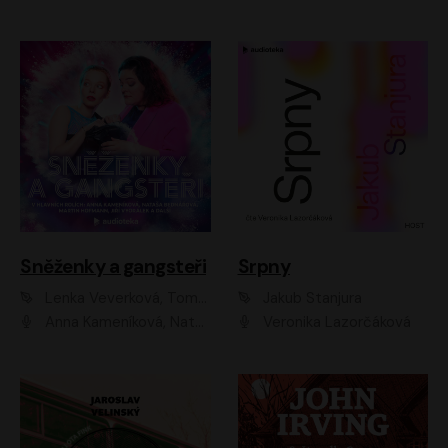
Sněženky a gangsteři
Srpny
Lenka Veverková, Tomáš Dianiška
Jakub Stanjura
Anna Kameníková, Nataša Bednářová, Tereza Hof, Taťjana Medvecká, Zuzana Slavíková, Šimon Krupa, Robert Mikluš, Jiří Vyorálek, Kryštof Hádek, Martin Hofmann, Martin Hruška
Veronika Lazorčáková