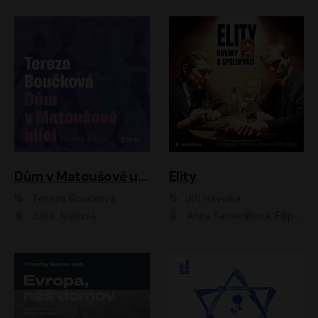
Dům v Matoušově ulici
Elity
Tereza Boučková
Jiří Havelka
Jitka Ježková
Anna Kameníková, Filip Březina, Jiří Lábus, Jiří Vyorálek, Klára Melíšková, Miloslav König, Miroslav Hanuš, Pavla Tomicová, Petr Lněnička, Richard Stanke, Taťjana Medveská, Václav Neužil, Vojtech Vondráček, Zdeněk Piškula