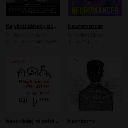
Největší záhady zločinu
Neuromancer
Jaroslav V. Mareš
William Gibson
Martin Stránský, Vasil Fridrich, Filip Jančík, Martin Preiss, Marek Holý, Lukáš Hlavica, Libor Hruška, Jan Maxián, Ladislav Cigánek, Jiří Ployhar, Filip Švarc, Vilém Udatný, Jan Vondráček, Jitka Ježková, Zuzana Slavíková, Michaela Klenková, Lucie Juřičková, Miriam Chytilová, Martina Hudečková
Jan Teplý ml.
Nevykládej mi pohádky
Nezvěstný