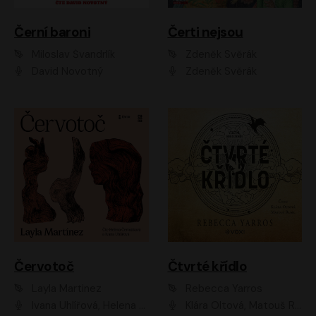
Černí baroni
Čerti nejsou
Miloslav Švandrlík
Zdeněk Svěrák
David Novotný
Zdeněk Svěrák
Červotoč
Čtvrté křídlo
Layla Martinez
Rebecca Yarros
Ivana Uhlířová, Helena Čermáková
Klára Oltová, Matouš Ruml