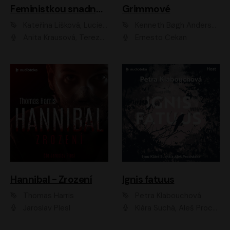
Feministkou snadno a rychle
Grimmové
Kateřina Lišková, Lucie Jarkovská
Kenneth Bøgh Andersen, Benni Bødker
Anita Krausová, Tereza Dočkalová
Ernesto Čekan
Hannibal - Zrození
Ignis fatuus
Thomas Harris
Petra Klabouchová
Jaroslav Plesl
Klára Suchá, Aleš Procházka