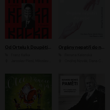
Od Ortelu k Doupěti – tucet Kafkových povídek
Orgány nepatří do nebe
Franz Kafka
Renata Kalenská
Jaroslav Plesl, Miloslav Mejzlík, David Novotný, Lukáš Hlavica, Jaromír Meduna, Václav Neužil, Otakar Brousek ml., Jan Holík, Václav Marhold
Ondřej Novák, Dana Černá, Martin Sláma, Petr Štěpán, Libor Hruška, Filip Jančík, Jakub Urbánek, Barbora Goldmannová, Karolína Zbořilová, Petra Šimberová, Richard Wágner, Klára Sochorová, Šárka Šildová, Zbyšek Horák, Anita Krausová