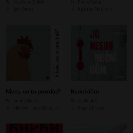
Vladislav Dolník
Franz Kafka
Igor Bareš
Kajetán Písařovic
Nives, co to povídáš?
Noční dům
Sacha Naspini
Jo Nesbo
Martina Hudečková, Jaromír Meduna, Zuzana Slavíková
Martin Preiss