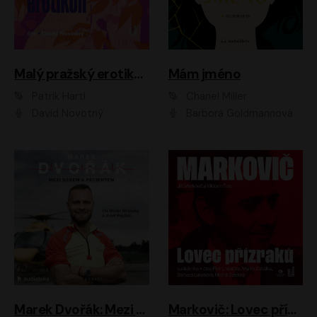
Malý pražský erotikon
Mám jméno
Patrik Hartl
Chanel Miller
David Novotný
Barbora Goldmannová
Marek Dvořák: Mezi nebem a pacientem
Markovič: Lovec přízraků