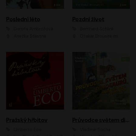
Poslední léto
Pozdní život
Dorota Ambrožová
Bernhard Schlink
Anežka Šťastná
Otakar Brousek ml.
Pražský hřbitov
Průvodce světem dinosaurů aneb Nová cesta do pravěku
Umberto Eco
Vladimír Socha