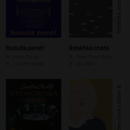
Rozložíš paměť
Rybářská chata
Marek Torčík
Stein Torleif Bjella
Vojtěch Hrabák
Jan Hájek