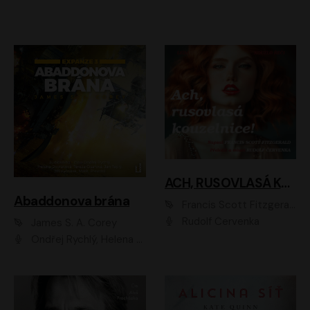
ACH, RUSOVLASÁ KOUZELNICE!
Abaddonova brána
Francis Scott Fitzgerald
Rudolf Červenka
James S. A. Corey
Ondřej Rychlý, Helena Dvořáková, Tereza Císařová, Jan Teplý, Jiří Vyorálek, Matěj Převrátil