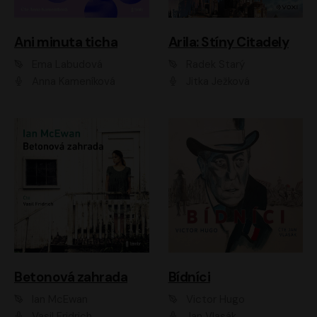
Ani minuta ticha
Arila: Stíny Citadely
Ema Labudová
Radek Starý
Anna Kameníková
Jitka Ježková
Betonová zahrada
Bídníci
Ian McEwan
Victor Hugo
Vasil Fridrich
Jan Vlasák