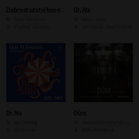
Dobrodružství kocoura Fiškuse a dědy Pettsona 1
Dr. Alz
Sven Nordqvist
Miloš Urban
Vladimír Javorský
Jan Vlasák, Vasil Fridrich
Dr. No
Dům
Ian Fleming
Jaroslava Hrdina Mištová
Jiří Dvořák
Eliška Křenková