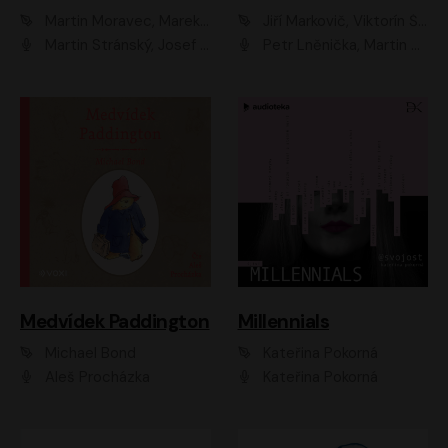
Martin Moravec, Marek Dvořák
Jiří Markovič, Viktorín Šulc
Martin Stránský, Josef Pejchal, Petra Bučková
Petr Lněnička, Martin Zahálka, Barbara Lukešová, Michal Zelenka
Medvídek Paddington
Millennials
Michael Bond
Kateřina Pokorná
Aleš Procházka
Kateřina Pokorná