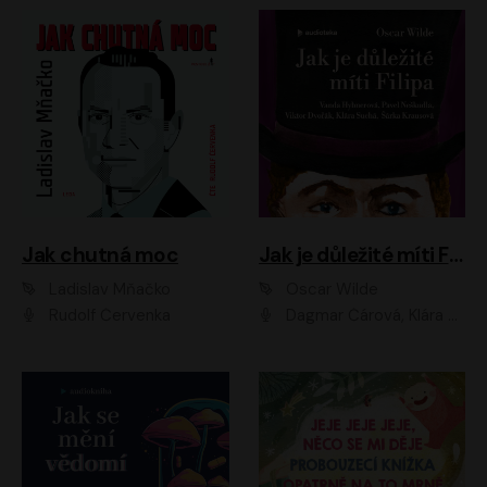
Jak chutná moc
Jak je důležité míti Filipa
Ladislav Mňačko
Oscar Wilde
Rudolf Červenka
Dagmar Čárová, Klára Suchá, Martin Hruška, Otakar Brousek ml., Pavel Neškudla, Radek Hoppe, Šárka Krausová, Vanda Hybnerová, Viktor Dvořák