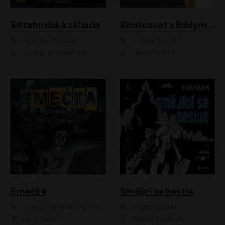
Sittafordská záhada
Skoncovat s Eddym B.
Agatha Christie
Édouard Louis
Otakar Brousek ml.
Daniel Krejčík
Smečka
Smějící se bestie
Tereza Kadečková, Petr Boček, Nelly Černohorská, Ondřej Kocáb, Ludmila Svozilová, Miroslav Pech, Karin Novotná, Jiří Sivok, Martin Štefko, Kateřina Malec Houfková, Tomáš Marton, Madla Pospíšilová Karasová, Michal Březina, Veronika Fiedlerová, Lukáš Vavrečka, Přemysl Krejčík, Mort Castle
Vilém Koubek
Libor Böhm
Martin Stránský