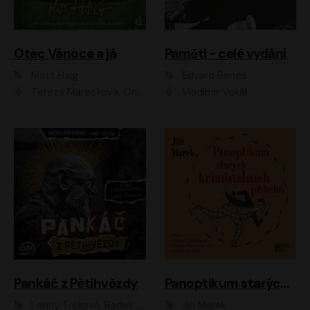
Otec Vánoce a já
Paměti - celé vydání
Matt Haig
Edvard Beneš
Tereza Marečková, Ondřej Endru Havlík
Vladimír Vokál
Pankáč z Pětihvězdy
Panoptikum starých kriminálních příběhů
Lenny Trčková, Radek Příhonský
Jiří Marek