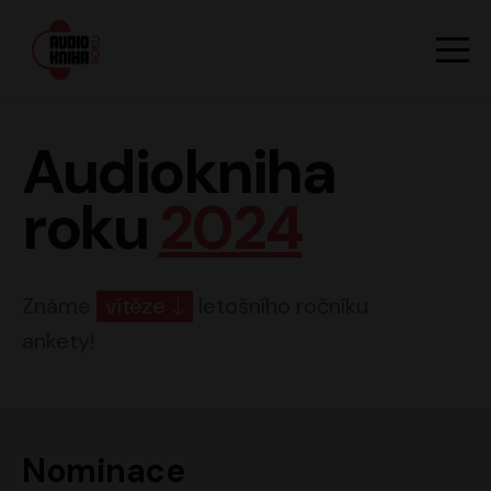
Hlavn
Men
Audiokniha roku
Audiokniha
roku
2024
Známe
vítěze
letošního ročníku
ankety!
Nominace