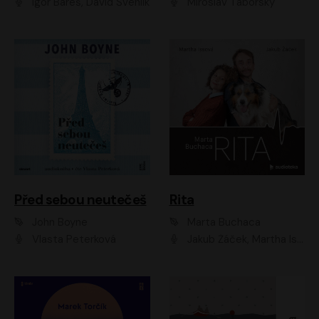
Igor Bareš, David Švehlík
Miroslav Táborský
Před sebou neutečeš
Rita
John Boyne
Marta Buchaca
Vlasta Peterková
Jakub Žáček, Martha Issová