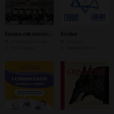
Evropa, náš domov: Od vylodění v Normandii po válku na Ukrajině
Exodus
Timothy Garton Ash
Leon Uris
Pavel Soukup
Vladislav Beneš