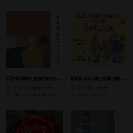
Čtyři ženy a jeden pohřeb
Další osudy dobrého vojáka Švejka
Narine Abgarjanová
Jaroslav Hašek
Martina Hudečková, Jaromír Meduna
David Novotný