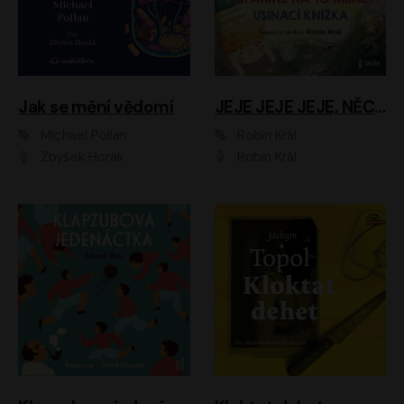
Jak se mění vědomí
JEJE JEJE JEJE, NĚCO SE MI DĚJE + PROBOUZECÍ KNÍŽKA + OPATRNĚ NA TO MRNĚ + USÍNACÍ KNÍŽKA
Michael Pollan
Robin Král
Zbyšek Horák
Robin Král