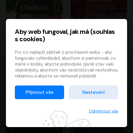
Aby web fungoval, jak má (souhlas
s cookies)
Strašidlo minulosti
Svět podle Garpa
Pro co nejlepší zážitek z procházení webu - aby
Jaroslav Velinský
John Irving
fungovalo vyhledávání, abychom si pamatovali, co
Libor Hruška
David Novotný
máte v košíku, abyste jednoduše zjistili stav vaší
objednávky, abychom vás neobtěžovali nevhodnou
reklamou a abyste se nemuseli pokaždé
přihlašovat.
Proto od vás potřebujeme souhlas se
Přijmout vše
Nastavení
zpracováním souborů cookies
, tj. malých souborů,
které se dočasně ukládají ve vašem prohlížeči.
Děkujeme, že nám ho dáte a pomůžete nám tak
Odmítnout vše
web zlepšovat.