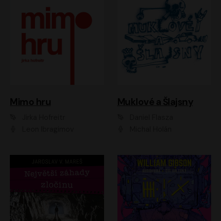
Muklové a Šlajsny
Mimo hru
Daniel Flasza
Jirka Hofreitr
Michal Holán
Leon Ibragimov