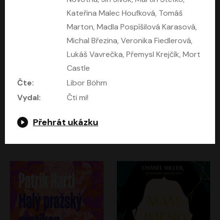
Kateřina Malec Houfková, Tomáš
Marton, Madla Pospíšilová Karasová,
Michal Březina, Veronika Fiedlerová,
Lukáš Vavrečka, Přemysl Krejčík, Mort
Castle
Čte:
Libor Böhm
Vydal:
Čti mi!
Kruté moře
Limonádový Joe
Přehrát ukázku
Nicholas Monsarrat
Jiří Brdečka
Pavel Soukup, Aleš Procházka, David Novotný, Marek Holý, Martin Preiss, Jakub Saic, Petr Neskusil, David Matásek, Vasil Fridrich, Pavel Rímský, Zuzana Slavíková, Zbyšek Horák, Martin Zahálka, Luboš Ondráček, Amélie Vránová, Andrea Elsnerová, Anna Theimerová, Antonín Navrátil, Apolena Velsová, Bohdan Tůma, Filip Jančík, Filip Švarc, Jan Škvor, Jiří Köhler, Kateřina Peřinová, Kristýna Nebeská, Kristýna Skružná, Ladislav Cigánek, Libor Terš, Lucie Timíková, Martin Hruška, Martin Stránský, Michal Holán, Michal Jagelka, Milada Vaňkátová, Oldřich Hajlich, Pavel Dytrt, Petr Burian, Petr Gelnar, Radek Hoppe, Radek Škvor, Radovan Vaculík, Richard Fiala, Robert Hájek, Robin Pařík, Roman Hajlich, Roman Říčař, Svatopluk Schuller, Terezie Taberyová, Valentina Vránová, Vojtěch hájek, Zuzana Kajnarová Říčařová
David Novotný