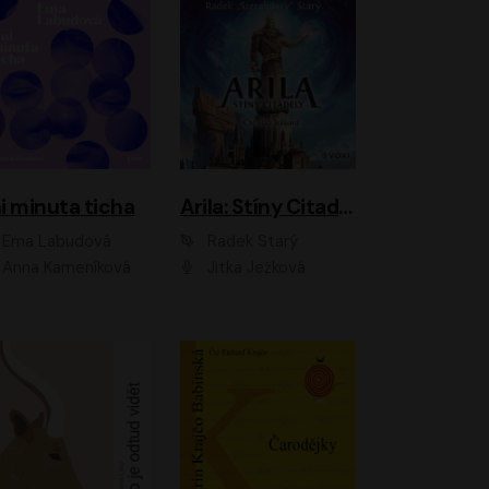
i minuta ticha
Arila: Stíny Citadely
Ema Labudová
Radek Starý
Anna Kameníková
Jitka Ježková