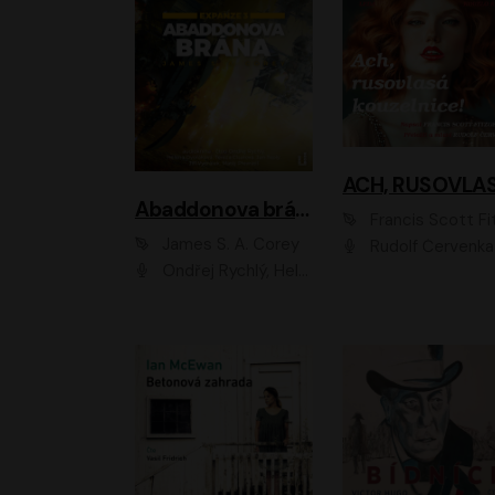
Abaddonova brána
Francis Scott Fitzger
James S. A. Corey
Rudolf Červenka
Ondřej Rychlý, Helena Dvořáková, Tereza Císařová, Jan Teplý, Jiří Vyorálek, Matěj Převrátil