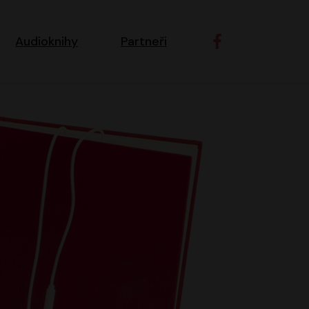
ní navigace
Audioknihy
Partneři