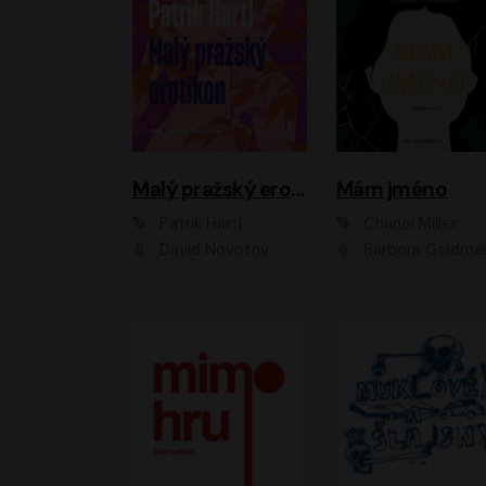
Malý pražský erotikon
Mám jméno
Patrik Hartl
Chanel Miller
David Novotný
Barbora Goldmanno