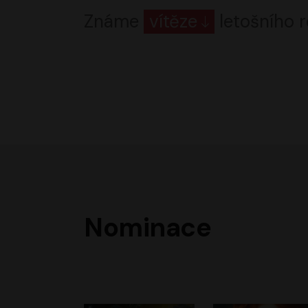
Známe
vítěze
letošního r
Nominace