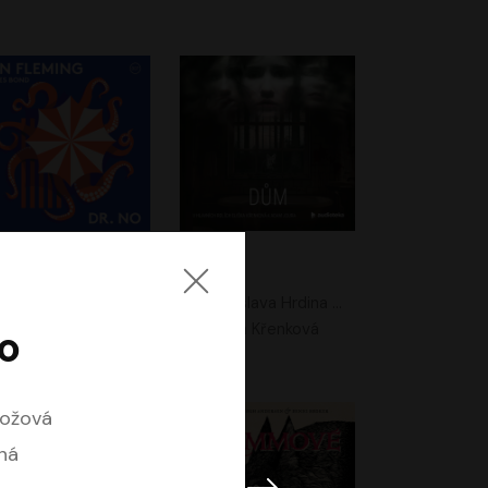
. No
Dům
Ian Fleming
Jaroslava Hrdina Mištová
Jiří Dvořák
Eliška Křenková
to
ožová
ná