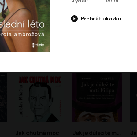
Vydal:
Témbr
Přehrát ukázku
Evropa, náš domov: Od vylodění v Normandii po válku na Ukrajině
Exodus
Timothy Garton Ash
Leon Uris
ráček, Zdeněk Piškula
Pavel Soukup
Vladislav Beneš
Jak chutná moc
Jak je důležité míti Filipa