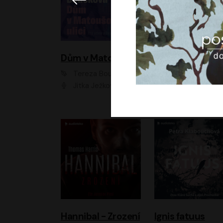
Dům v Matoušově ulici
Elity
Tereza Boučková
Jiří Havelka
Jitka Ježková
Anna Kameníková, Filip Březina, Jiří Lábus, Jiří Vyorálek, Klára Melíšková, Miloslav König, Miroslav Hanuš, Pavla Tomicová, Petr Lněnička, Richard Stanke, Taťjana Medveská, Václav Neužil, Vojtech Vond
Hannibal - Zrození
Ignis fatuus