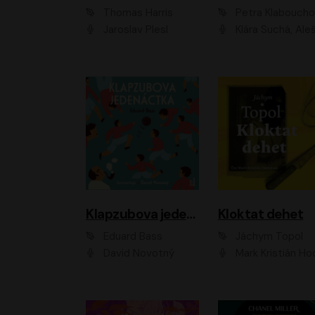
Thomas Harris
Petra Klabouch
Jaroslav Plesl
Klára Suchá, Aleš Procház
Klapzubova jedenáctka
Kloktat dehet
Eduard Bass
Jáchym Topol
David Novotný
Mark Kristián Hoch