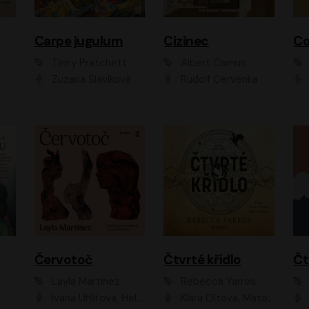
Carpe jugulum
Cizinec
Co
Terry Pratchett
Albert Camus
Zuzana Slavíková
Rudolf Červenka
Červotoč
Čtvrté křídlo
Layla Martinez
Rebecca Yarros
Ivana Uhlířová, Helena Čermáková
Klára Oltová, Matouš Ruml