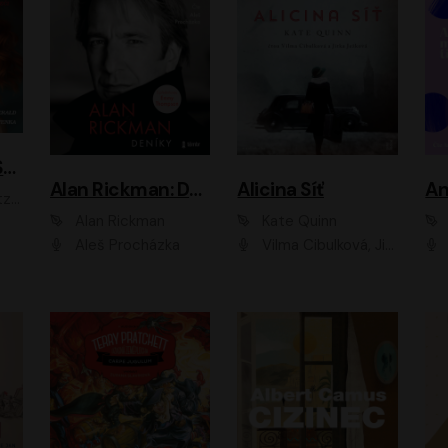
ACH, RUSOVLASÁ KOUZELNICE!
Alan Rickman: Deníky
Alicina Síť
An
ald
Alan Rickman
Kate Quinn
Aleš Procházka
Vilma Cibulková, Jitka Ježková