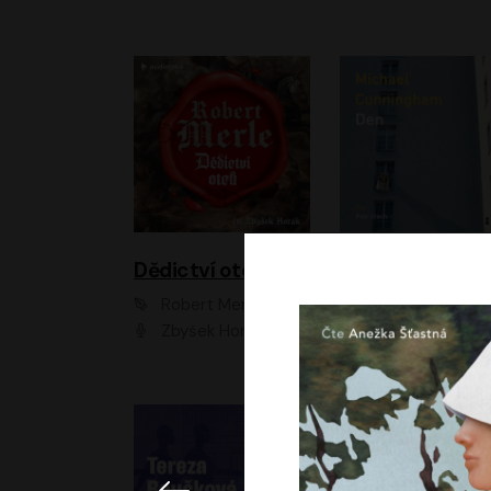
Dědictví otců
Den
Robert Merle
Michael Cunningha
Zbyšek Horák
Petr Stach