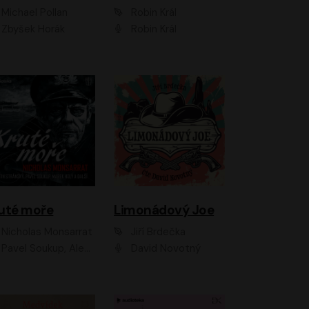
Michael Pollan
Robin Král
Zbyšek Horák
Robin Král
uté moře
Limonádový Joe
Nicholas Monsarrat
Jiří Brdečka
up, Aleš Procházka, David Novotný, Marek Holý, Martin Preiss, Jakub Saic, Petr Neskusil, David Matásek, Vasil Fridrich, Pavel Rímský, Zuzana Slavíková, Zbyšek Horák, Martin Zahálka, Luboš Ondráček, Amélie Vránová, Andrea Elsnerová, Anna Theimerová, Antonín Navrátil, Apolena Velsová, Bohdan Tůma, Filip Jančík, Filip Švarc, Jan Škvor, Jiří Köhler, Kateřina Peřinová, Kristýna Nebeská, Kristýna Skružná, Ladislav Cigánek, Libor Terš, Lucie Timíková, Martin Hruška, Martin Stránský, Michal Holán, Michal Jagelka, Milada Vaňkátová, Oldřich Hajlich, Pavel Dytrt, Petr Burian, Petr Gelnar, Radek Hoppe, Radek Škvor, Radovan Vaculík, Richard Fiala, Robert Hájek, Robin Pařík, Roman Hajlich, Roman Říčař, Svatopluk Schuller, Terezie Taberyová, Valentina Vránová, Vojtěch hájek, Zuzana Kajnarová Říčařová
David Novotný