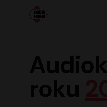
Audiokniha roku
Audiok
roku
2