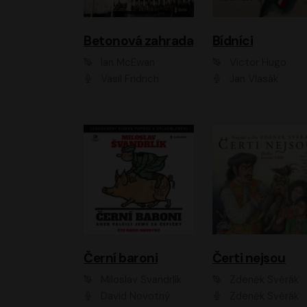
Betonová zahrada
Bídníci
Ian McEwan
Victor Hugo
Vasil Fridrich
Jan Vlasák
Černí baroni
Čerti nejsou
Miloslav Švandrlík
Zdeněk Svěrák
David Novotný
Zdeněk Svěrák