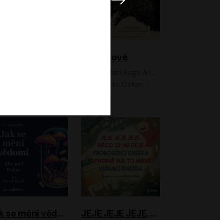
Feministkou snadno a rychle
Grimmové
Kateřina Lišková, Lucie Jarkovská
Kenneth Bøgh Andersen, Benni Bødker
Anita Krausová, Tereza Dočkalová
Ernesto Čekan
Jak se mění vědomí
JEJE JEJE JEJE, NĚCO SE MI DĚJE + PROBOUZECÍ KNÍŽKA + OPATRNĚ NA TO MRNĚ + USÍNACÍ KNÍŽKA