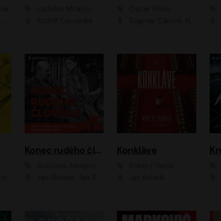
ová
Ladislav Mňačko
Oscar Wilde
ka
Rudolf Červenka
Dagmar Čárová, Klára Suchá, Martin Hruška, Otakar Brousek ml., Pavel Neškudla, Radek Hoppe, Šárka Krausová, Vanda Hybnerová, Viktor Dvořák
Konec rudého člověka
Konkláve
Kr
Světlana Alexijevičová, Daniel Majling
Robert Harris
man
Jan Sklenář, Jan Staněk, Jan Vondráček, Johanna Tesařová, Klára Sedláčková Ottová, Magdalena Zimová, Marie Poulová, Martin Matejka, Miroslav Zavičár, Pavel Neškudla, Samuel Toman, Šimon Kučera, Štěpánka Fingerhutová, Tomáš Turek
Jan Kolařík
Pavel Souk