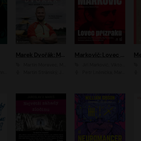
Marek Dvořák: Mezi nebem a pacientem
Markovič: Lovec přízraků
Martin Moravec, Marek Dvořák
Jiří Markovič, Viktorín Šulc
vá
Martin Stránský, Josef Pejchal, Petra Bučková
Petr Lněnička, Martin Zahálka, Barbara Lukešová, Michal Zelenka