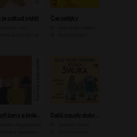
 je odtud vidět
Čarodějky
Mariana Leky
Karin Krajčo Babinská
Helena Dvořáková
Richard Krajčo
Čtyři ženy a jeden pohřeb
Další osudy dobrého vojáka Švejka
Narine Abgarjanová
Jaroslav Hašek
Martina Hudečková, Jaromír Meduna
David Novotný