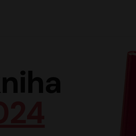
Hlav
niha
024