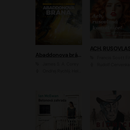
Abaddonova brána
Francis Scott Fitzger
James S. A. Corey
Rudolf Červenka
Ondřej Rychlý, Helena Dvořáková, Tereza Císařová, Jan Teplý, Jiří Vyorálek, Matěj Převrátil