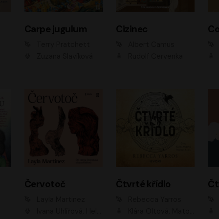
Carpe jugulum
Cizinec
Co
Terry Pratchett
Albert Camus
Zuzana Slavíková
Rudolf Červenka
Červotoč
Čtvrté křídlo
Layla Martinez
Rebecca Yarros
Ivana Uhlířová, Helena Čermáková
Klára Oltová, Matouš Ruml