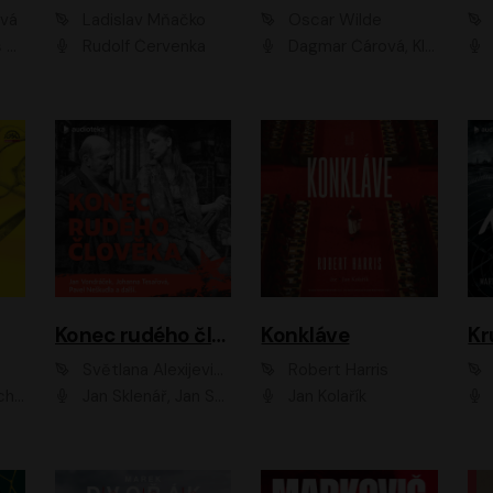
ová
Ladislav Mňačko
Oscar Wilde
ka
Rudolf Červenka
Dagmar Čárová, Klára Suchá, Martin Hruška, Otakar Brousek ml., Pavel Neškudla, Radek Hoppe, Šárka Krausová, Vanda Hybnerová, Viktor Dvořák
Konec rudého člověka
Konkláve
Kr
Světlana Alexijevičová, Daniel Majling
Robert Harris
man
Jan Sklenář, Jan Staněk, Jan Vondráček, Johanna Tesařová, Klára Sedláčková Ottová, Magdalena Zimová, Marie Poulová, Martin Matejka, Miroslav Zavičár, Pavel Neškudla, Samuel Toman, Šimon Kučera, Štěpánka Fingerhutová, Tomáš Turek
Jan Kolařík
Pavel Souk