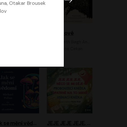
na, Otakar Brousek
lov
Feministkou snadno a rychle
Grimmové
Kateřina Lišková, Lucie Jarkovská
Kenneth Bøgh Andersen, Benni Bødker
Anita Krausová, Tereza Dočkalová
Ernesto Čekan
Jak se mění vědomí
JEJE JEJE JEJE, NĚCO SE MI DĚJE + PROBOUZECÍ KNÍŽKA + OPATRNĚ NA TO MRNĚ + USÍNACÍ KNÍŽKA