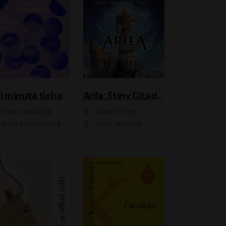
i minuta ticha
Arila: Stíny Citadely
Ema Labudová
Radek Starý
Anna Kameníková
Jitka Ježková