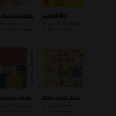
 je odtud vidět
Čarodějky
Mariana Leky
Karin Krajčo Babinská
Helena Dvořáková
Richard Krajčo
Čtyři ženy a jeden pohřeb
Další osudy dobrého vojáka Švejka
Narine Abgarjanová
Jaroslav Hašek
Martina Hudečková, Jaromír Meduna
David Novotný