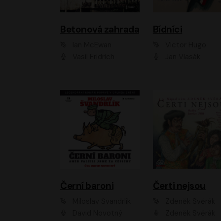
Betonová zahrada
Bídníci
Ian McEwan
Victor Hugo
Vasil Fridrich
Jan Vlasák
Černí baroni
Čerti nejsou
Miloslav Švandrlík
Zdeněk Svěrák
David Novotný
Zdeněk Svěrák