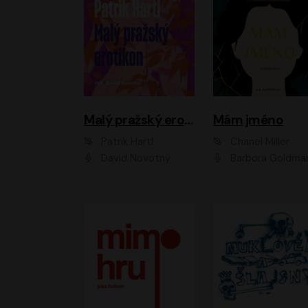
Malý pražský erotikon
Mám jméno
Patrik Hartl
Chanel Miller
David Novotný
Barbora Goldmanno