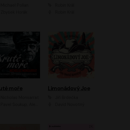
Michael Pollan
Robin Král
Zbyšek Horák
Robin Král
uté moře
Limonádový Joe
Nicholas Monsarrat
Jiří Brdečka
up, Aleš Procházka, David Novotný, Marek Holý, Martin Preiss, Jakub Saic, Petr Neskusil, David Matásek, Vasil Fridrich, Pavel Rímský, Zuzana Slavíková, Zbyšek Horák, Martin Zahálka, Luboš Ondráček, Amélie Vránová, Andrea Elsnerová, Anna Theimerová, Antonín Navrátil, Apolena Velsová, Bohdan Tůma, Filip Jančík, Filip Švarc, Jan Škvor, Jiří Köhler, Kateřina Peřinová, Kristýna Nebeská, Kristýna Skružná, Ladislav Cigánek, Libor Terš, Lucie Timíková, Martin Hruška, Martin Stránský, Michal Holán, Michal Jagelka, Milada Vaňkátová, Oldřich Hajlich, Pavel Dytrt, Petr Burian, Petr Gelnar, Radek Hoppe, Radek Škvor, Radovan Vaculík, Richard Fiala, Robert Hájek, Robin Pařík, Roman Hajlich, Roman Říčař, Svatopluk Schuller, Terezie Taberyová, Valentina Vránová, Vojtěch hájek, Zuzana Kajnarová Říčařová
David Novotný