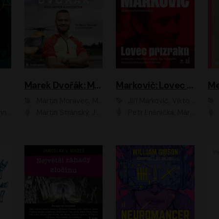
Marek Dvořák: Mezi nebem a pacientem
Markovič: Lovec přízraků
Martin Moravec, Marek Dvořák
Jiří Markovič, Viktorín Šulc
vá
Martin Stránský, Josef Pejchal, Petra Bučková
Petr Lněnička, Martin Zahálka, Barbara Lukešová, Michal Zelenka