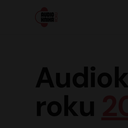
Audiokniha roku
Audiok
roku
2