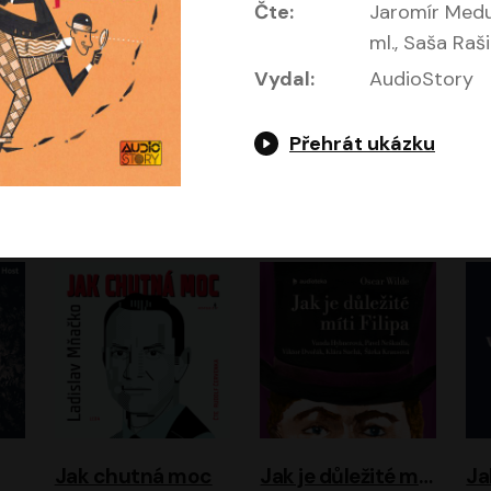
Čte:
Jaromír Medu
ml., Saša Raši
Vydal:
AudioStory
Evropa, náš domov: Od vylodění v Normandii po válku na Ukrajině
Exodus
Přehrát ukázku
Timothy Garton Ash
Leon Uris
ráček, Zdeněk Piškula
Pavel Soukup
Vladislav Beneš
Jak chutná moc
Jak je důležité míti Filipa