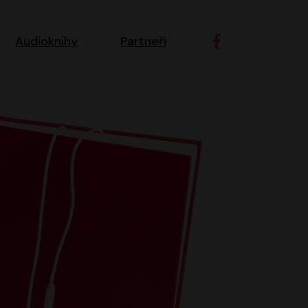
ní navigace
Audioknihy
Partneři