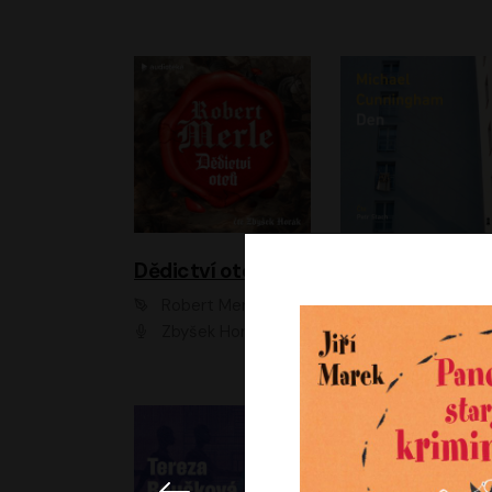
Dědictví otců
Den
Robert Merle
Michael Cunningha
Zbyšek Horák
Petr Stach