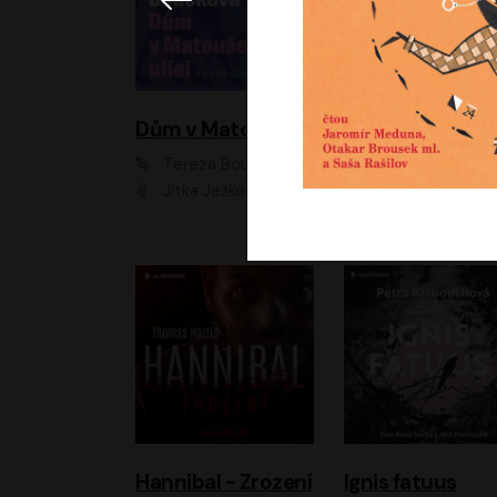
Dům v Matoušově ulici
Elity
Tereza Boučková
Jiří Havelka
Jitka Ježková
Anna Kameníková, Filip Březina, Jiří Lábus, Jiří Vyorálek, Klára Melíšková, Miloslav König, Miroslav Hanuš, Pavla Tomicová, Petr Lněnička, Richard Stanke, Taťjana Medveská, Václav Neužil, Vojtech Vond
Hannibal - Zrození
Ignis fatuus