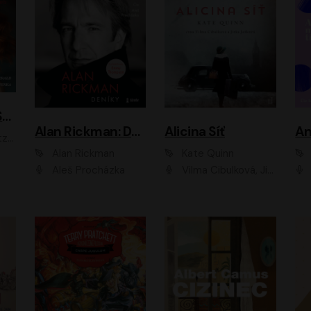
ACH, RUSOVLASÁ KOUZELNICE!
Alan Rickman: Deníky
Alicina Síť
An
ald
Alan Rickman
Kate Quinn
Aleš Procházka
Vilma Cibulková, Jitka Ježková