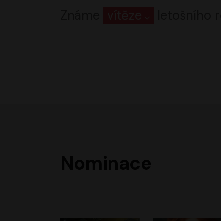
Známe
vítěze
letošního r
Nominace