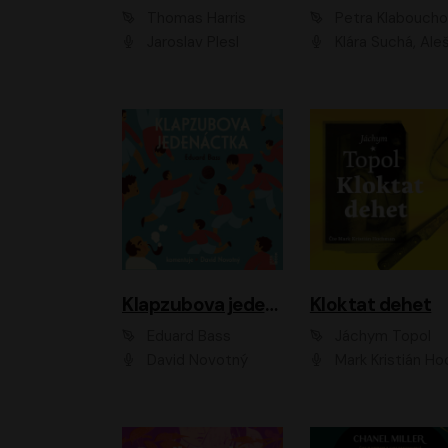
Thomas Harris
Petra Klabouch
Jaroslav Plesl
Klára Suchá, Aleš Procház
Klapzubova jedenáctka
Kloktat dehet
Eduard Bass
Jáchym Topol
David Novotný
Mark Kristián Hoch