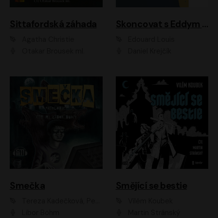
Sittafordská záhada
Skoncovat s Eddym B.
Agatha Christie
Édouard Louis
Otakar Brousek ml.
Daniel Krejčík
Smečka
Smějící se bestie
Tereza Kadečková, Petr Boček, Nelly Černohorská, Ondřej Kocáb, Ludmila Svozilová, Miroslav Pech, Karin Novotná, Jiří Sivok, Martin Štefko, Kateřina Malec Houfková, Tomáš Marton, Madla Pospíšilová Karasová, Michal Březina, Veronika Fiedlerová, Lukáš Vavrečka, Přemysl Krejčík, Mort Castle
Vilém Koubek
Libor Böhm
Martin Stránský