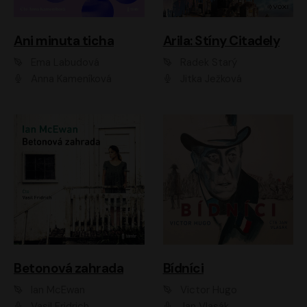
Ani minuta ticha
Arila: Stíny Citadely
Ema Labudová
Radek Starý
Anna Kameníková
Jitka Ježková
Betonová zahrada
Bídníci
Ian McEwan
Victor Hugo
Vasil Fridrich
Jan Vlasák