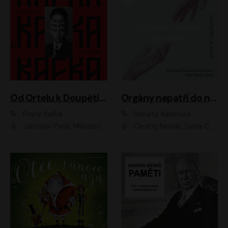
Od Ortelu k Doupěti – tucet Kafkových povídek
Orgány nepatří do nebe
Franz Kafka
Renata Kalenská
Jaroslav Plesl, Miloslav Mejzlík, David Novotný, Lukáš Hlavica, Jaromír Meduna, Václav Neužil, Otakar Brousek ml., Jan Holík, Václav Marhold
Ondřej Novák, Dana Černá, Martin Sláma, Petr Štěpán, Libor Hruška, Filip Jančík, Jakub Urbánek, Barbora Goldmannová, Karolína Zbořilová, Petra Šimberová, Richard Wágner, Klára Sochorová, Šárka Šildová, Zbyšek Horák, Anita Krausová