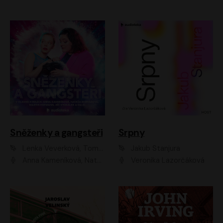
Sněženky a gangsteři
Srpny
Lenka Veverková, Tomáš Dianiška
Jakub Stanjura
Anna Kameníková, Nataša Bednářová, Tereza Hof, Taťjana Medvecká, Zuzana Slavíková, Šimon Krupa, Robert Mikluš, Jiří Vyorálek, Kryštof Hádek, Martin Hofmann, Martin Hruška
Veronika Lazorčáková