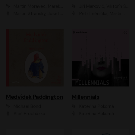
Martin Moravec, Marek Dvořák
Jiří Markovič, Viktorín Šulc
Martin Stránský, Josef Pejchal, Petra Bučková
Petr Lněnička, Martin Zahálka, Barbara Lukešová, Michal Zelenka
Medvídek Paddington
Millennials
Michael Bond
Kateřina Pokorná
Aleš Procházka
Kateřina Pokorná