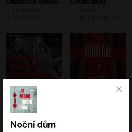
Klapzubova jedenáctka
Kloktat dehet
Eduard Bass
Jáchym Topol
David Novotný
Mark Kristián Hochman
Konec rudého člověka
Konkláve
Světlana Alexijevičová, Daniel Majling
Robert Harris
Jan Sklenář, Jan Staněk, Jan Vondráček, Johanna Tesařová, Klára Sedláčková Ottová, Magdalena Zimová, Marie Poulová, Martin Matejka, Miroslav Zavičár, Pavel Neškudla, Samuel Toman, Šimon Kučera, Štěpánka Fingerhutová, Tomáš Turek
Jan Kolařík
Noční dům