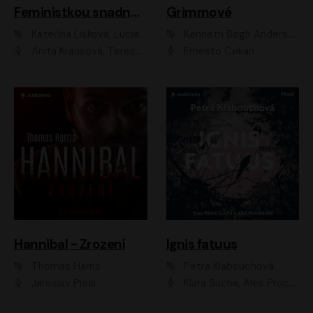
Feministkou snadno a rychle
Grimmové
Kateřina Lišková, Lucie Jarkovská
Kenneth Bøgh Andersen, Benni Bødker
Anita Krausová, Tereza Dočkalová
Ernesto Čekan
Hannibal - Zrození
Ignis fatuus
Thomas Harris
Petra Klabouchová
Jaroslav Plesl
Klára Suchá, Aleš Procházka