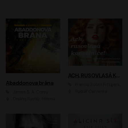
ACH, RUSOVLASÁ KOUZELNICE!
Abaddonova brána
Francis Scott Fitzgerald
Rudolf Červenka
James S. A. Corey
Ondřej Rychlý, Helena Dvořáková, Tereza Císařová, Jan Teplý, Jiří Vyorálek, Matěj Převrátil