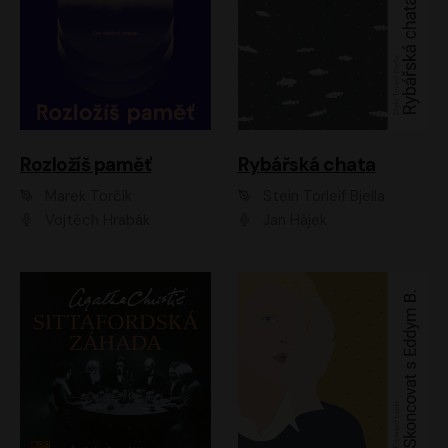
Rozložíš paměť
Rybářská chata
Marek Torčík
Stein Torleif Bjella
Vojtěch Hrabák
Jan Hájek