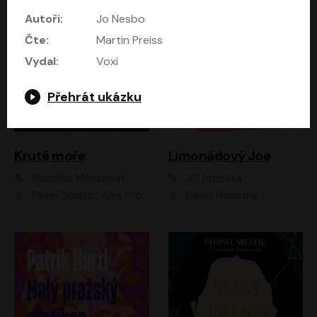
Autoři:
Jo Nesbo
Čte:
Martin Preiss
Vydal:
Voxi
Přehrát ukázku
Kruté moře
Limonádový Joe
Nicholas Monsarrat
Jiří Brdečka
Pavel Soukup, Aleš Procházka, David Novotný, Marek Holý, Martin Preiss, Jakub Saic, Petr Neskusil, David Matásek, Vasil Fridrich, Pavel Rímský, Zuzana Slavíková, Zbyšek Horák, Martin Zahálka, Luboš Ondráček, Amélie Vránová, Andrea Elsnerová, Anna Theimerová, Antonín Navrátil, Apolena Velsová, Bohdan Tůma, Filip Jančík, Filip Švarc, Jan Škvor, Jiří Köhler, Kateřina Peřinová, Kristýna Nebeská, Kristýna Skružná, Ladislav Cigánek, Libor Terš, Lucie Timíková, Martin Hruška, Martin Stránský, Michal Holán, Michal Jagelka, Milada Vaňkátová, Oldřich Hajlich, Pavel Dytrt, Petr Burian, Petr Gelnar, Radek Hoppe, Radek Škvor, Radovan Vaculík, Richard Fiala, Robert Hájek, Robin Pařík, Roman Hajlich, Roman Říčař, Svatopluk Schuller, Terezie Taberyová, Valentina Vránová, Vojtěch hájek, Zuzana Kajnarová Říčařová
David Novotný