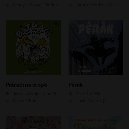
Lenny Trčková, Oldřich Kaiser
Jaromír Meduna, Otakar Brousek ml., Saša Rašilov
Pátrači na stopě
Pérák
Jaroslav Major, Alan Piskač
Petr Stančík
Matouš Ruml
David Novotný