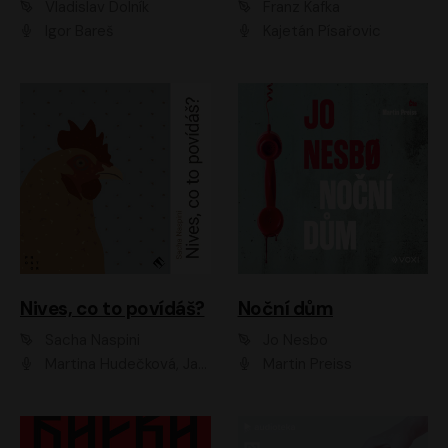
Vladislav Dolník
Franz Kafka
Igor Bareš
Kajetán Písařovic
Nives, co to povídáš?
Noční dům
Sacha Naspini
Jo Nesbo
Martina Hudečková, Jaromír Meduna, Zuzana Slavíková
Martin Preiss