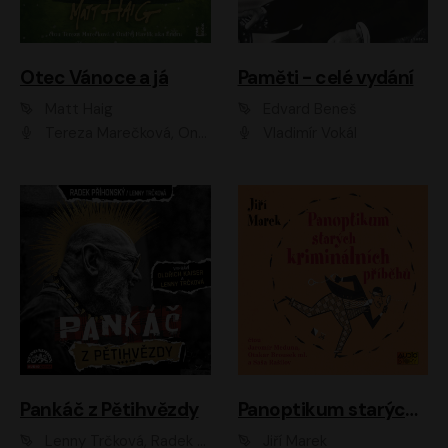
Otec Vánoce a já
Paměti - celé vydání
Matt Haig
Edvard Beneš
Tereza Marečková, Ondřej Endru Havlík
Vladimír Vokál
Pankáč z Pětihvězdy
Panoptikum starých kriminálních příběhů
Lenny Trčková, Radek Příhonský
Jiří Marek