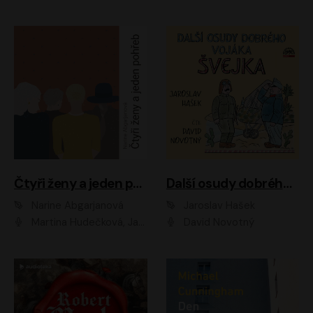
Čtyři ženy a jeden pohřeb
Další osudy dobrého vojáka Švejka
Narine Abgarjanová
Jaroslav Hašek
Martina Hudečková, Jaromír Meduna
David Novotný