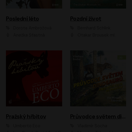
Poslední léto
Pozdní život
Dorota Ambrožová
Bernhard Schlink
Anežka Šťastná
Otakar Brousek ml.
Pražský hřbitov
Průvodce světem dinosaurů aneb Nová cesta do pravěku
Umberto Eco
Vladimír Socha