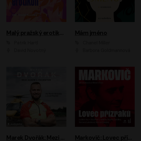
Malý pražský erotikon
Mám jméno
Patrik Hartl
Chanel Miller
David Novotný
Barbora Goldmannová
Marek Dvořák: Mezi nebem a pacientem
Markovič: Lovec přízraků