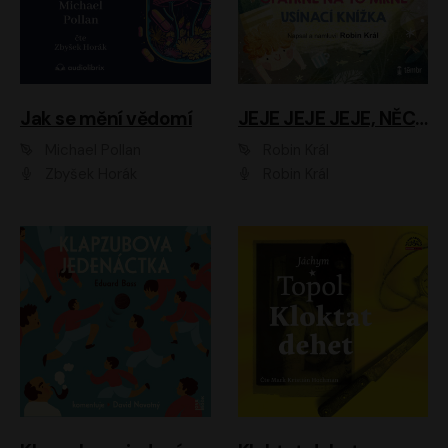
Jak se mění vědomí
JEJE JEJE JEJE, NĚCO SE MI DĚJE + PROBOUZECÍ KNÍŽKA + OPATRNĚ NA TO MRNĚ + USÍNACÍ KNÍŽKA
Michael Pollan
Robin Král
Zbyšek Horák
Robin Král