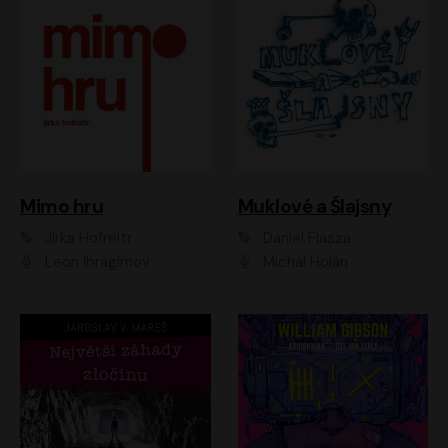
Muklové a Šlajsny
Mimo hru
Daniel Flasza
Jirka Hofreitr
Michal Holán
Leon Ibragimov