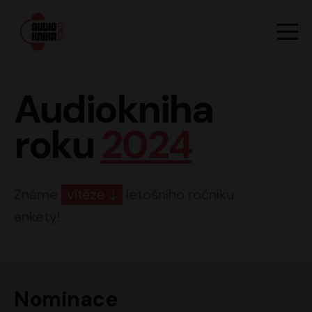
Hlavn
Men
Audiokniha roku
Audiokniha
roku
2024
Známe
vítěze
letošního ročníku
ankety!
Nominace