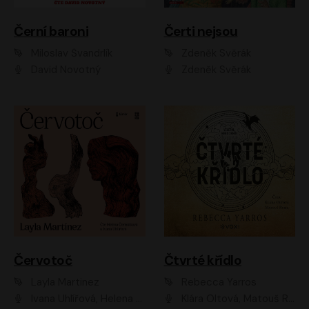
Černí baroni
Čerti nejsou
Miloslav Švandrlík
Zdeněk Svěrák
David Novotný
Zdeněk Svěrák
Červotoč
Čtvrté křídlo
Layla Martinez
Rebecca Yarros
Ivana Uhlířová, Helena Čermáková
Klára Oltová, Matouš Ruml