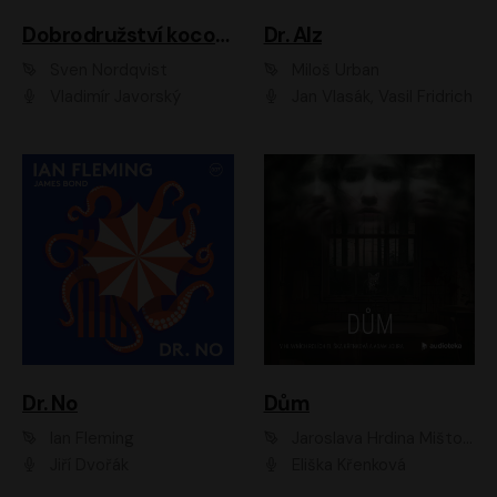
Dobrodružství kocoura Fiškuse a dědy Pettsona 1
Dr. Alz
Sven Nordqvist
Miloš Urban
Vladimír Javorský
Jan Vlasák, Vasil Fridrich
Dr. No
Dům
Ian Fleming
Jaroslava Hrdina Mištová
Jiří Dvořák
Eliška Křenková