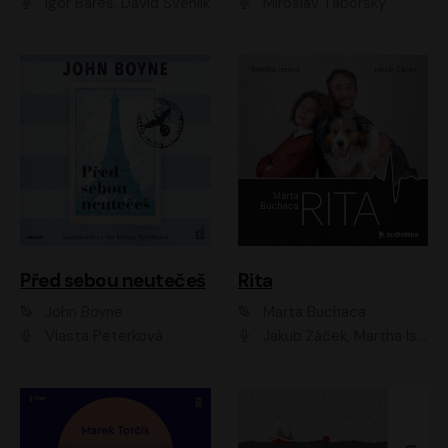
Igor Bareš, David Švehlík
Miroslav Táborský
Před sebou neutečeš
Rita
John Boyne
Marta Buchaca
Vlasta Peterková
Jakub Žáček, Martha Issová