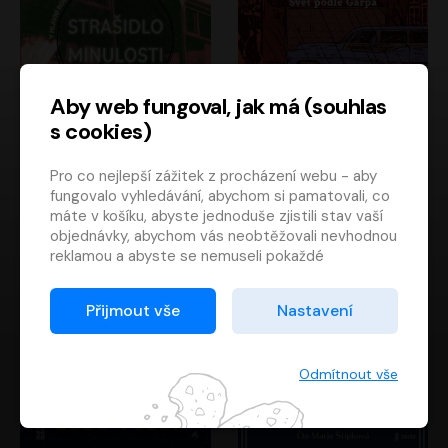
Aby web fungoval, jak má (souhlas
s cookies)
Strašidlo minulosti
Svět podle Garpa
Pro co nejlepší zážitek z procházení webu - aby
Jaroslav Velinský
John Irving
fungovalo vyhledávání, abychom si pamatovali, co
Libor Hruška
David Novotný
máte v košíku, abyste jednoduše zjistili stav vaší
objednávky, abychom vás neobtěžovali nevhodnou
reklamou a abyste se nemuseli pokaždé
přihlašovat.
Proto od vás potřebujeme souhlas se
Přijmout vše
Nastavení
zpracováním souborů cookies
, tj. malých souborů,
které se dočasně ukládají ve vašem prohlížeči.
Děkujeme, že nám ho dáte a pomůžete nám tak
Odmítnout vše
web zlepšovat.