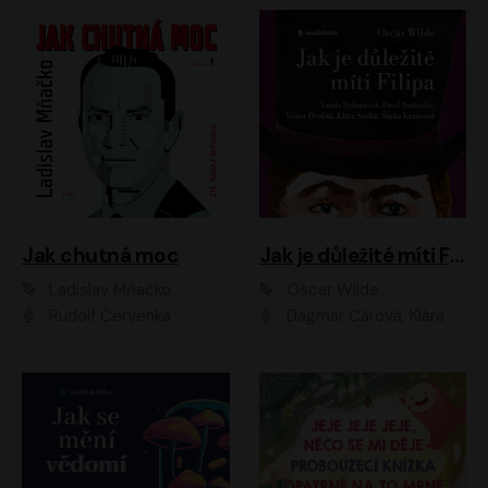
Jak chutná moc
Jak je důležité míti Filipa
Ladislav Mňačko
Oscar Wilde
Rudolf Červenka
Dagmar Čárová, Klára Suchá, Martin Hruška, Otakar Brousek ml., Pavel Neškudla, Radek Hoppe, Šárka Krausová, Vanda Hybnerová, Viktor Dvořák