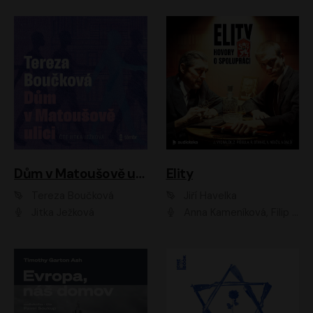
Dům v Matoušově ulici
Elity
Tereza Boučková
Jiří Havelka
Jitka Ježková
Anna Kameníková, Filip Březina, Jiří Lábus, Jiří Vyorálek, Klára Melíšková, Miloslav König, Miroslav Hanuš, Pavla Tomicová, Petr Lněnička, Richard Stanke, Taťjana Medveská, Václav Neužil, Vojtech Vondráček, Zdeněk Piškula