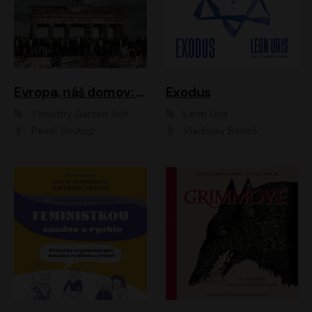
Evropa, náš domov: Od vylodění v Normandii po válku na Ukrajině
Exodus
Timothy Garton Ash
Leon Uris
Pavel Soukup
Vladislav Beneš