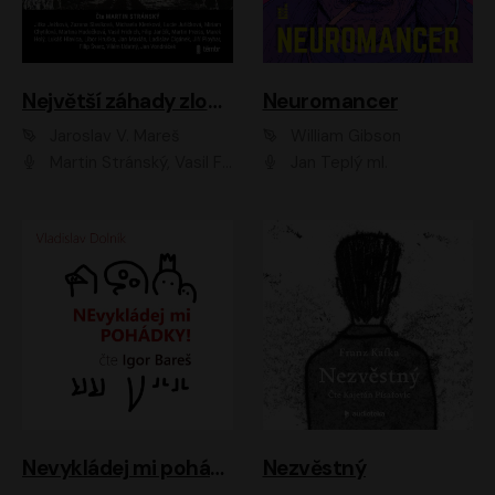
Největší záhady zločinu
Neuromancer
Jaroslav V. Mareš
William Gibson
Martin Stránský, Vasil Fridrich, Filip Jančík, Martin Preiss, Marek Holý, Lukáš Hlavica, Libor Hruška, Jan Maxián, Ladislav Cigánek, Jiří Ployhar, Filip Švarc, Vilém Udatný, Jan Vondráček, Jitka Ježková, Zuzana Slavíková, Michaela Klenková, Lucie Juřičková, Miriam Chytilová, Martina Hudečková
Jan Teplý ml.
Nevykládej mi pohádky
Nezvěstný