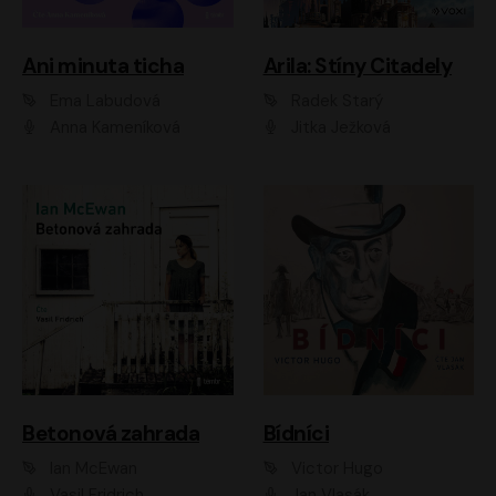
Ani minuta ticha
Arila: Stíny Citadely
Ema Labudová
Radek Starý
Anna Kameníková
Jitka Ježková
Betonová zahrada
Bídníci
Ian McEwan
Victor Hugo
Vasil Fridrich
Jan Vlasák