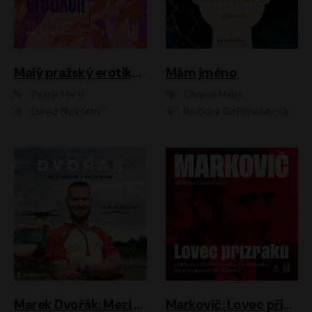
Malý pražský erotikon
Mám jméno
Patrik Hartl
Chanel Miller
David Novotný
Barbora Goldmannová
Marek Dvořák: Mezi nebem a pacientem
Markovič: Lovec přízraků