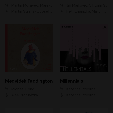
Martin Moravec, Marek Dvořák
Jiří Markovič, Viktorín Šulc
Martin Stránský, Josef Pejchal, Petra Bučková
Petr Lněnička, Martin Zahálka, Barbara Lukešová, Michal Zelenka
Medvídek Paddington
Millennials
Michael Bond
Kateřina Pokorná
Aleš Procházka
Kateřina Pokorná