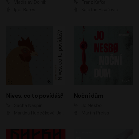
Vladislav Dolník
Franz Kafka
Igor Bareš
Kajetán Písařovic
Nives, co to povídáš?
Noční dům
Sacha Naspini
Jo Nesbo
Martina Hudečková, Jaromír Meduna, Zuzana Slavíková
Martin Preiss