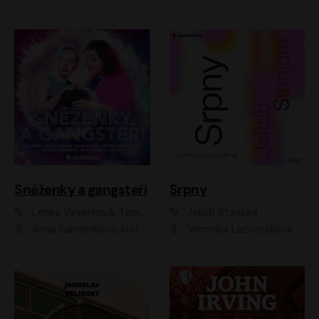
Sněženky a gangsteři
Srpny
Lenka Veverková, Tomáš Dianiška
Jakub Stanjura
Anna Kameníková, Nataša Bednářová, Tereza Hof, Taťjana Medvecká, Zuzana Slavíková, Šimon Krupa, Robert Mikluš, Jiří Vyorálek, Kryštof Hádek, Martin Hofmann, Martin Hruška
Veronika Lazorčáková