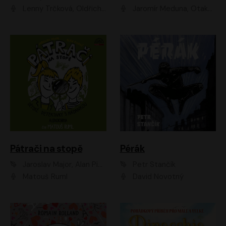
Lenny Trčková, Oldřich Kaiser
Jaromír Meduna, Otakar Brousek ml., Saša Rašilov
Pátrači na stopě
Pérák
Jaroslav Major, Alan Piskač
Petr Stančík
Matouš Ruml
David Novotný