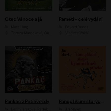
Otec Vánoce a já
Paměti - celé vydání
Matt Haig
Edvard Beneš
Tereza Marečková, Ondřej Endru Havlík
Vladimír Vokál
Pankáč z Pětihvězdy
Panoptikum starých kriminálních příběhů
Lenny Trčková, Radek Příhonský
Jiří Marek