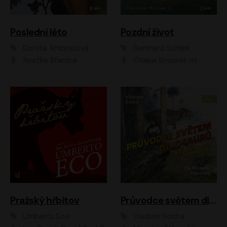
Poslední léto
Pozdní život
Dorota Ambrožová
Bernhard Schlink
Anežka Šťastná
Otakar Brousek ml.
Pražský hřbitov
Průvodce světem dinosaurů aneb Nová cesta do pravěku
Umberto Eco
Vladimír Socha