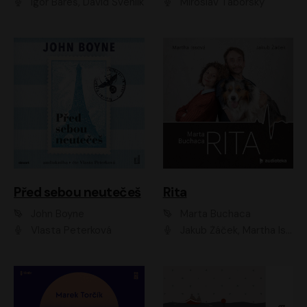
Igor Bareš, David Švehlík
Miroslav Táborský
Před sebou neutečeš
Rita
John Boyne
Marta Buchaca
Vlasta Peterková
Jakub Žáček, Martha Issová