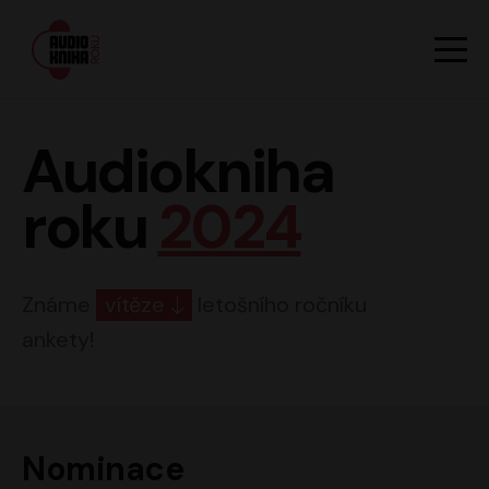
Hlavn
Men
Audiokniha roku
Audiokniha
roku
2024
Známe
vítěze
letošního ročníku
ankety!
Nominace