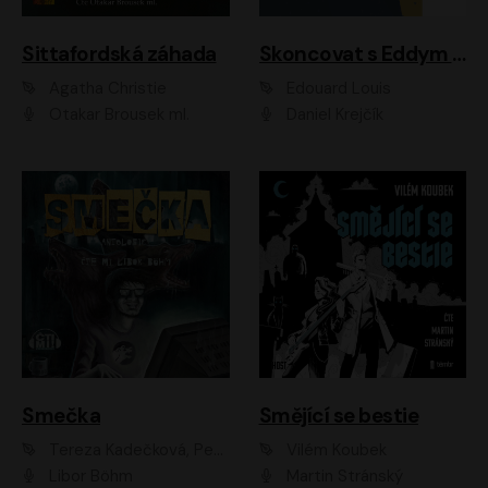
Sittafordská záhada
Skoncovat s Eddym B.
Agatha Christie
Édouard Louis
Otakar Brousek ml.
Daniel Krejčík
Smečka
Smějící se bestie
Tereza Kadečková, Petr Boček, Nelly Černohorská, Ondřej Kocáb, Ludmila Svozilová, Miroslav Pech, Karin Novotná, Jiří Sivok, Martin Štefko, Kateřina Malec Houfková, Tomáš Marton, Madla Pospíšilová Karasová, Michal Březina, Veronika Fiedlerová, Lukáš Vavrečka, Přemysl Krejčík, Mort Castle
Vilém Koubek
Libor Böhm
Martin Stránský