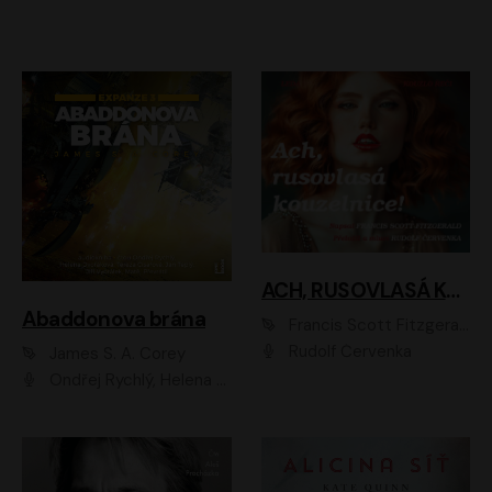
ACH, RUSOVLASÁ KOUZELNICE!
Abaddonova brána
Francis Scott Fitzgerald
Rudolf Červenka
James S. A. Corey
Ondřej Rychlý, Helena Dvořáková, Tereza Císařová, Jan Teplý, Jiří Vyorálek, Matěj Převrátil