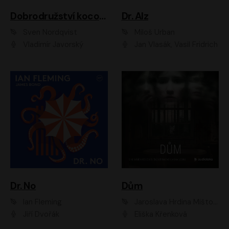
Dobrodružství kocoura Fiškuse a dědy Pettsona 1
Dr. Alz
Sven Nordqvist
Miloš Urban
Vladimír Javorský
Jan Vlasák, Vasil Fridrich
Dr. No
Dům
Ian Fleming
Jaroslava Hrdina Mištová
Jiří Dvořák
Eliška Křenková