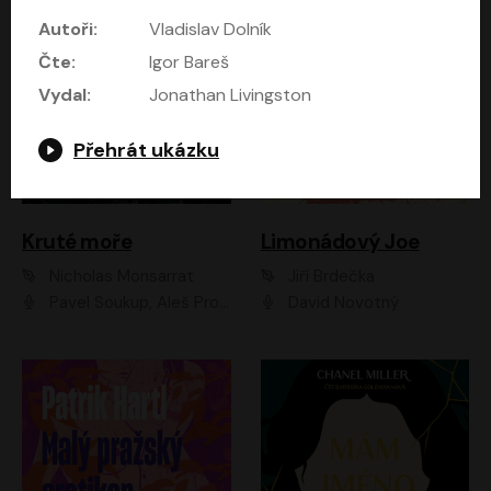
Autoři:
Vladislav Dolník
Čte:
Igor Bareš
Vydal:
Jonathan Livingston
Přehrát ukázku
Kruté moře
Limonádový Joe
Nicholas Monsarrat
Jiří Brdečka
Pavel Soukup, Aleš Procházka, David Novotný, Marek Holý, Martin Preiss, Jakub Saic, Petr Neskusil, David Matásek, Vasil Fridrich, Pavel Rímský, Zuzana Slavíková, Zbyšek Horák, Martin Zahálka, Luboš Ondráček, Amélie Vránová, Andrea Elsnerová, Anna Theimerová, Antonín Navrátil, Apolena Velsová, Bohdan Tůma, Filip Jančík, Filip Švarc, Jan Škvor, Jiří Köhler, Kateřina Peřinová, Kristýna Nebeská, Kristýna Skružná, Ladislav Cigánek, Libor Terš, Lucie Timíková, Martin Hruška, Martin Stránský, Michal Holán, Michal Jagelka, Milada Vaňkátová, Oldřich Hajlich, Pavel Dytrt, Petr Burian, Petr Gelnar, Radek Hoppe, Radek Škvor, Radovan Vaculík, Richard Fiala, Robert Hájek, Robin Pařík, Roman Hajlich, Roman Říčař, Svatopluk Schuller, Terezie Taberyová, Valentina Vránová, Vojtěch hájek, Zuzana Kajnarová Říčařová
David Novotný