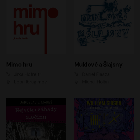
Muklové a Šlajsny
Mimo hru
Daniel Flasza
Jirka Hofreitr
Michal Holán
Leon Ibragimov