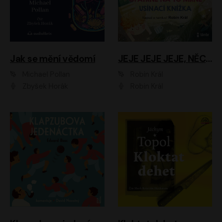
Jak se mění vědomí
JEJE JEJE JEJE, NĚCO SE MI DĚJE + PROBOUZECÍ KNÍŽKA + OPATRNĚ NA TO MRNĚ + USÍNACÍ KNÍŽKA
Michael Pollan
Robin Král
Zbyšek Horák
Robin Král