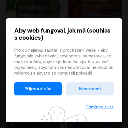
Aby web fungoval, jak má (souhlas
s cookies)
Strašidlo minulosti
Svět podle Garpa
Pro co nejlepší zážitek z procházení webu - aby
Jaroslav Velinský
John Irving
fungovalo vyhledávání, abychom si pamatovali, co
Libor Hruška
David Novotný
máte v košíku, abyste jednoduše zjistili stav vaší
objednávky, abychom vás neobtěžovali nevhodnou
reklamou a abyste se nemuseli pokaždé
přihlašovat.
Proto od vás potřebujeme souhlas se
Přijmout vše
Nastavení
zpracováním souborů cookies
, tj. malých souborů,
které se dočasně ukládají ve vašem prohlížeči.
Děkujeme, že nám ho dáte a pomůžete nám tak
Odmítnout vše
web zlepšovat.