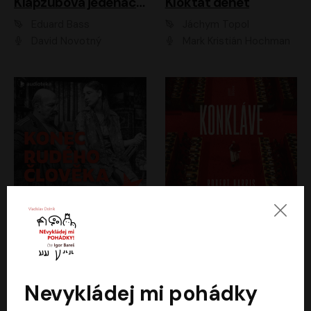
Klapzubova jedenáctka
Kloktat dehet
Eduard Bass
Jáchym Topol
David Novotný
Mark Kristián Hochman
Konec rudého člověka
Konkláve
Světlana Alexijevičová, Daniel Majling
Robert Harris
Jan Sklenář, Jan Staněk, Jan Vondráček, Johanna Tesařová, Klára Sedláčková Ottová, Magdalena Zimová, Marie Poulová, Martin Matejka, Miroslav Zavičár, Pavel Neškudla, Samuel Toman, Šimon Kučera, Štěpánka Fingerhutová, Tomáš Turek
Jan Kolařík
Nevykládej mi pohádky