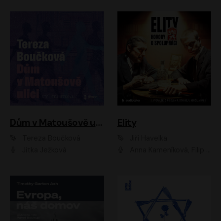
Dům v Matoušově ulici
Elity
Tereza Boučková
Jiří Havelka
Jitka Ježková
Anna Kameníková, Filip Březina, Jiří Lábus, Jiří Vyorálek, Klára Melíšková, Miloslav König, Miroslav Hanuš, Pavla Tomicová, Petr Lněnička, Richard Stanke, Taťjana Medveská, Václav Neužil, Vojtech Vondráček, Zdeněk Piškula