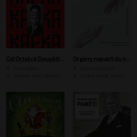
Od Ortelu k Doupěti – tucet Kafkových povídek
Orgány nepatří do nebe
Franz Kafka
Renata Kalenská
Jaroslav Plesl, Miloslav Mejzlík, David Novotný, Lukáš Hlavica, Jaromír Meduna, Václav Neužil, Otakar Brousek ml., Jan Holík, Václav Marhold
Ondřej Novák, Dana Černá, Martin Sláma, Petr Štěpán, Libor Hruška, Filip Jančík, Jakub Urbánek, Barbora Goldmannová, Karolína Zbořilová, Petra Šimberová, Richard Wágner, Klára Sochorová, Šárka Šildová, Zbyšek Horák, Anita Krausová