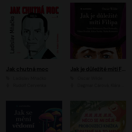
Jak chutná moc
Jak je důležité míti Filipa
Ladislav Mňačko
Oscar Wilde
Rudolf Červenka
Dagmar Čárová, Klára Suchá, Martin Hruška, Otakar Brousek ml., Pavel Neškudla, Radek Hoppe, Šárka Krausová, Vanda Hybnerová, Viktor Dvořák