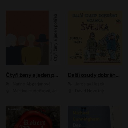
Čtyři ženy a jeden pohřeb
Další osudy dobrého vojáka Švejka
Narine Abgarjanová
Jaroslav Hašek
Martina Hudečková, Jaromír Meduna
David Novotný