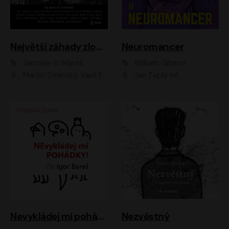
Největší záhady zločinu
Neuromancer
Jaroslav V. Mareš
William Gibson
Martin Stránský, Vasil Fridrich, Filip Jančík, Martin Preiss, Marek Holý, Lukáš Hlavica, Libor Hruška, Jan Maxián, Ladislav Cigánek, Jiří Ployhar, Filip Švarc, Vilém Udatný, Jan Vondráček, Jitka Ježková, Zuzana Slavíková, Michaela Klenková, Lucie Juřičková, Miriam Chytilová, Martina Hudečková
Jan Teplý ml.
Nevykládej mi pohádky
Nezvěstný