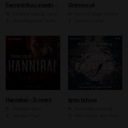
Feministkou snadno a rychle
Grimmové
Kateřina Lišková, Lucie Jarkovská
Kenneth Bøgh Andersen, Benni Bødker
Anita Krausová, Tereza Dočkalová
Ernesto Čekan
Hannibal - Zrození
Ignis fatuus
Thomas Harris
Petra Klabouchová
Jaroslav Plesl
Klára Suchá, Aleš Procházka