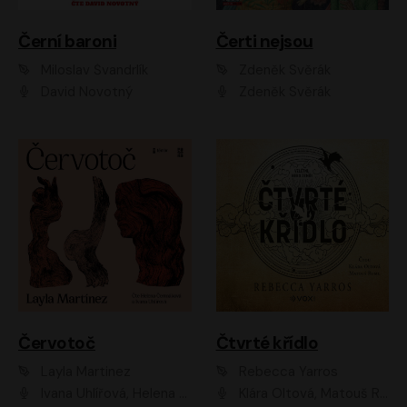
Černí baroni
Čerti nejsou
Miloslav Švandrlík
Zdeněk Svěrák
David Novotný
Zdeněk Svěrák
Červotoč
Čtvrté křídlo
Layla Martinez
Rebecca Yarros
Ivana Uhlířová, Helena Čermáková
Klára Oltová, Matouš Ruml