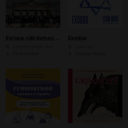
Evropa, náš domov: Od vylodění v Normandii po válku na Ukrajině
Exodus
Timothy Garton Ash
Leon Uris
Pavel Soukup
Vladislav Beneš