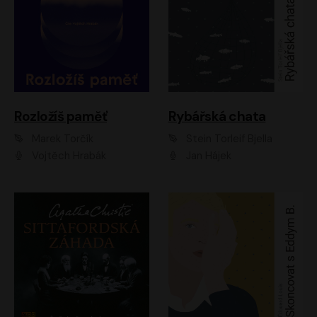
Rozložíš paměť
Rybářská chata
Marek Torčík
Stein Torleif Bjella
Vojtěch Hrabák
Jan Hájek