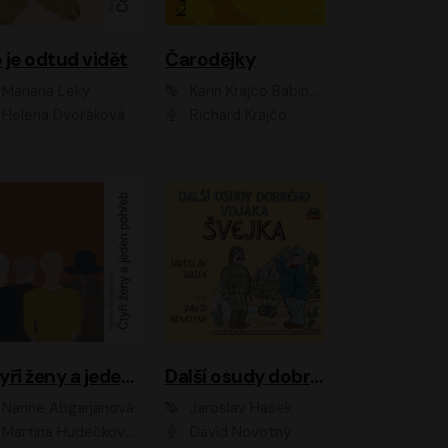
 je odtud vidět
Čarodějky
Mariana Leky
Karin Krajčo Babinská
Helena Dvořáková
Richard Krajčo
Čtyři ženy a jeden pohřeb
Další osudy dobrého vojáka Švejka
Narine Abgarjanová
Jaroslav Hašek
Martina Hudečková, Jaromír Meduna
David Novotný