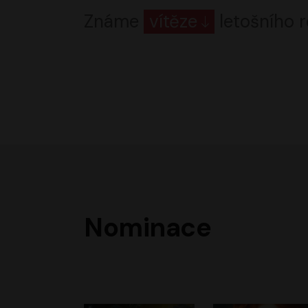
Známe
vítěze
letošního r
Nominace