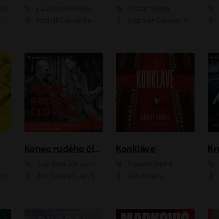
ová
Ladislav Mňačko
Oscar Wilde
ka
Rudolf Červenka
Dagmar Čárová, Klára Suchá, Martin Hruška, Otakar Brousek ml., Pavel Neškudla, Radek Hoppe, Šárka Krausová, Vanda Hybnerová, Viktor Dvořák
Konec rudého člověka
Konkláve
Kr
Světlana Alexijevičová, Daniel Majling
Robert Harris
man
Jan Sklenář, Jan Staněk, Jan Vondráček, Johanna Tesařová, Klára Sedláčková Ottová, Magdalena Zimová, Marie Poulová, Martin Matejka, Miroslav Zavičár, Pavel Neškudla, Samuel Toman, Šimon Kučera, Štěpánka Fingerhutová, Tomáš Turek
Jan Kolařík
Pavel Souk