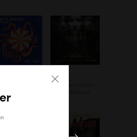
. No
Dům
Ian Fleming
Jaroslava Hrdina Mištová
Jiří Dvořák
Eliška Křenková
er
on