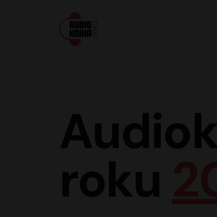
Audiokniha roku
Audiok
roku
2