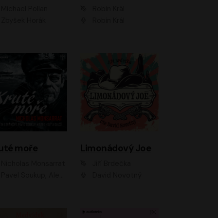
Michael Pollan
Robin Král
Zbyšek Horák
Robin Král
uté moře
Limonádový Joe
Nicholas Monsarrat
Jiří Brdečka
up, Aleš Procházka, David Novotný, Marek Holý, Martin Preiss, Jakub Saic, Petr Neskusil, David Matásek, Vasil Fridrich, Pavel Rímský, Zuzana Slavíková, Zbyšek Horák, Martin Zahálka, Luboš Ondráček, Amélie Vránová, Andrea Elsnerová, Anna Theimerová, Antonín Navrátil, Apolena Velsová, Bohdan Tůma, Filip Jančík, Filip Švarc, Jan Škvor, Jiří Köhler, Kateřina Peřinová, Kristýna Nebeská, Kristýna Skružná, Ladislav Cigánek, Libor Terš, Lucie Timíková, Martin Hruška, Martin Stránský, Michal Holán, Michal Jagelka, Milada Vaňkátová, Oldřich Hajlich, Pavel Dytrt, Petr Burian, Petr Gelnar, Radek Hoppe, Radek Škvor, Radovan Vaculík, Richard Fiala, Robert Hájek, Robin Pařík, Roman Hajlich, Roman Říčař, Svatopluk Schuller, Terezie Taberyová, Valentina Vránová, Vojtěch hájek, Zuzana Kajnarová Říčařová
David Novotný