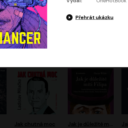
Vydal:
OneHotBook
Přehrát ukázku
Evropa, náš domov: Od vylodění v Normandii po válku na Ukrajině
Exodus
Timothy Garton Ash
Leon Uris
ráček, Zdeněk Piškula
Pavel Soukup
Vladislav Beneš
Jak chutná moc
Jak je důležité míti Filipa