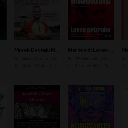
Marek Dvořák: Mezi nebem a pacientem
Markovič: Lovec přízraků
Martin Moravec, Marek Dvořák
Jiří Markovič, Viktorín Šulc
vá
Martin Stránský, Josef Pejchal, Petra Bučková
Petr Lněnička, Martin Zahálka, Barbara Lukešová, Michal Zelenka