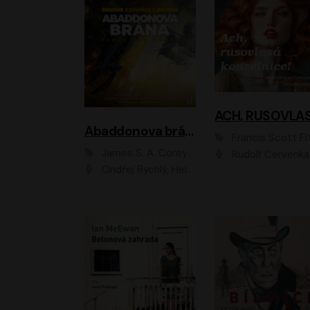
Abaddonova brána
Francis Scott Fitzger
James S. A. Corey
Rudolf Červenka
Ondřej Rychlý, Helena Dvořáková, Tereza Císařová, Jan Teplý, Jiří Vyorálek, Matěj Převrátil