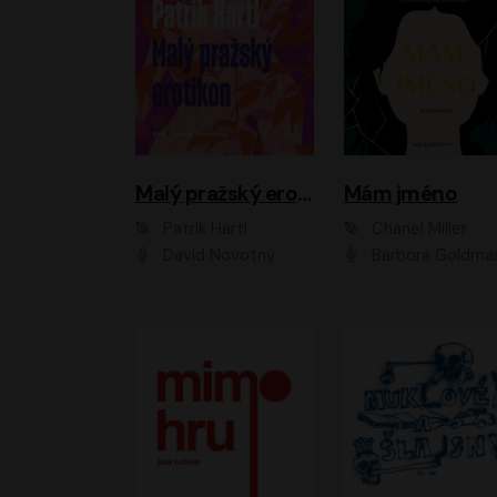
Malý pražský erotikon
Mám jméno
Patrik Hartl
Chanel Miller
David Novotný
Barbora Goldmanno