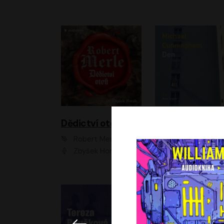
Dědictví otců
Den
Robert Merle
Michael Cunningha
Zbyšek Horák
Petr Stach