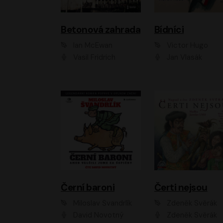
Betonová zahrada
Bídníci
Ian McEwan
Victor Hugo
Vasil Fridrich
Jan Vlasák
Černí baroni
Čerti nejsou
Miloslav Švandrlík
Zdeněk Svěrák
David Novotný
Zdeněk Svěrák