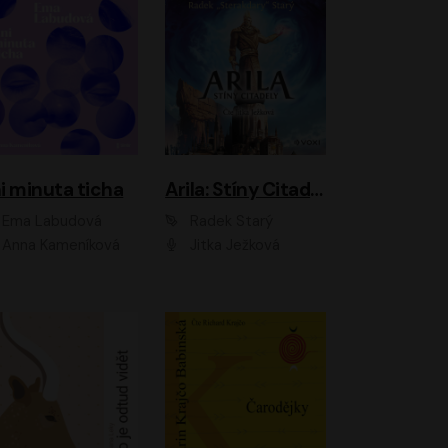
i minuta ticha
Arila: Stíny Citadely
Ema Labudová
Radek Starý
Anna Kameníková
Jitka Ježková