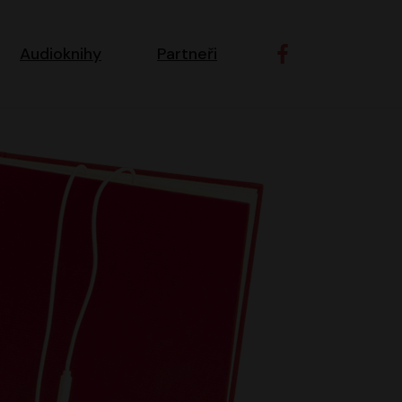
ní navigace
Audioknihy
Partneři