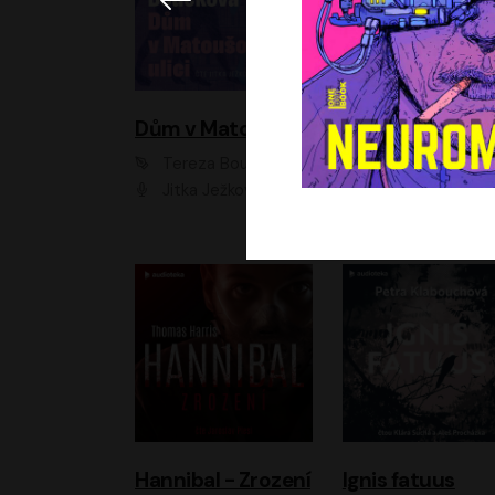
Dům v Matoušově ulici
Elity
Tereza Boučková
Jiří Havelka
Jitka Ježková
Anna Kameníková, Filip Březina, Jiří Lábus, Jiří Vyorálek, Klára Melíšková, Miloslav König, Miroslav Hanuš, Pavla Tomicová, Petr Lněnička, Richard Stanke, Taťjana Medveská, Václav Neužil, Vojtech Vond
Hannibal - Zrození
Ignis fatuus