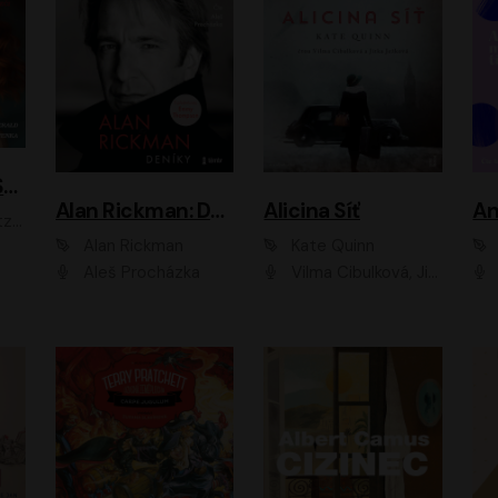
ACH, RUSOVLASÁ KOUZELNICE!
Alan Rickman: Deníky
Alicina Síť
An
ald
Alan Rickman
Kate Quinn
Aleš Procházka
Vilma Cibulková, Jitka Ježková