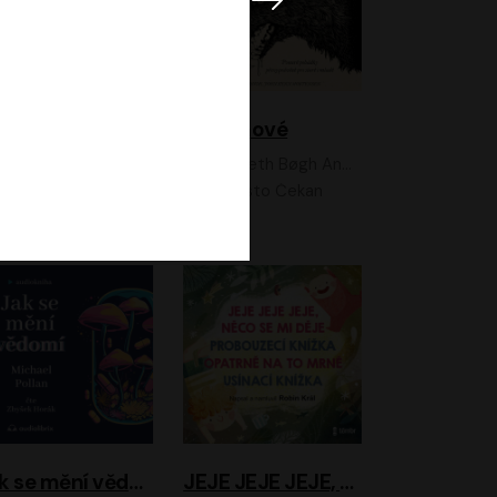
Feministkou snadno a rychle
Grimmové
Kateřina Lišková, Lucie Jarkovská
Kenneth Bøgh Andersen, Benni Bødker
Anita Krausová, Tereza Dočkalová
Ernesto Čekan
Jak se mění vědomí
JEJE JEJE JEJE, NĚCO SE MI DĚJE + PROBOUZECÍ KNÍŽKA + OPATRNĚ NA TO MRNĚ + USÍNACÍ KNÍŽKA