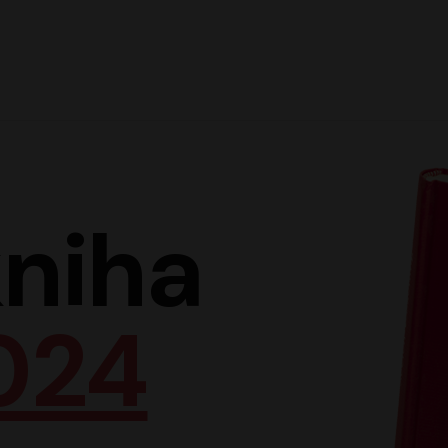
Hlav
niha
024