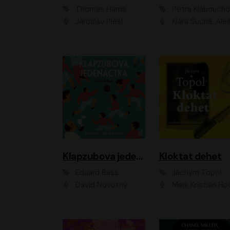
Thomas Harris
Petra Klabouch
Jaroslav Plesl
Klára Suchá, Aleš Procház
Klapzubova jedenáctka
Kloktat dehet
Eduard Bass
Jáchym Topol
David Novotný
Mark Kristián Hoch