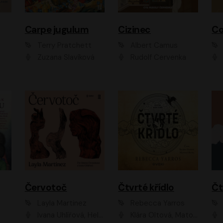
Carpe jugulum
Cizinec
Co
Terry Pratchett
Albert Camus
Zuzana Slavíková
Rudolf Červenka
Červotoč
Čtvrté křídlo
Layla Martinez
Rebecca Yarros
Ivana Uhlířová, Helena Čermáková
Klára Oltová, Matouš Ruml