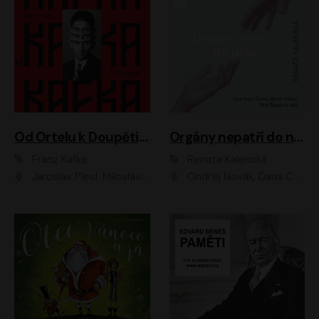
Od Ortelu k Doupěti – tucet Kafkových povídek
Orgány nepatří do nebe
Franz Kafka
Renata Kalenská
Jaroslav Plesl, Miloslav Mejzlík, David Novotný, Lukáš Hlavica, Jaromír Meduna, Václav Neužil, Otakar Brousek ml., Jan Holík, Václav Marhold
Ondřej Novák, Dana Černá, Martin Sláma, Petr Štěpán, Libor Hruška, Filip Jančík, Jakub Urbánek, Barbora Goldmannová, Karolína Zbořilová, Petra Šimberová, Richard Wágner, Klára Sochorová, Šárka Šildová, Zbyšek Horák, Anita Krausová