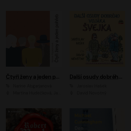
Čtyři ženy a jeden pohřeb
Další osudy dobrého vojáka Švejka
Narine Abgarjanová
Jaroslav Hašek
Martina Hudečková, Jaromír Meduna
David Novotný