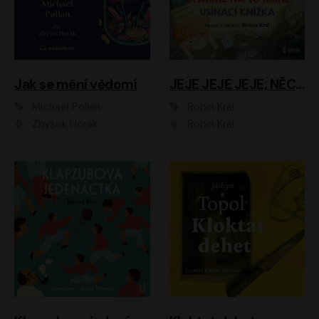
Jak se mění vědomí
JEJE JEJE JEJE, NĚCO SE MI DĚJE + PROBOUZECÍ KNÍŽKA + OPATRNĚ NA TO MRNĚ + USÍNACÍ KNÍŽKA
Michael Pollan
Robin Král
Zbyšek Horák
Robin Král