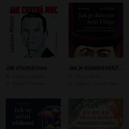
Jak chutná moc
Jak je důležité míti Filipa
Ladislav Mňačko
Oscar Wilde
Rudolf Červenka
Dagmar Čárová, Klára Suchá, Martin Hruška, Otakar Brousek ml., Pavel Neškudla, Radek Hoppe, Šárka Krausová, Vanda Hybnerová, Viktor Dvořák