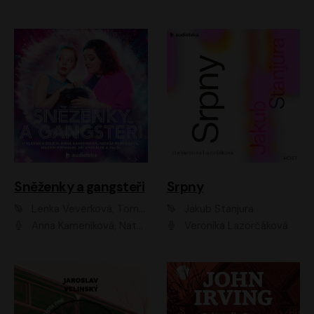
Sněženky a gangsteři
Srpny
Lenka Veverková, Tomáš Dianiška
Jakub Stanjura
Anna Kameníková, Nataša Bednářová, Tereza Hof, Taťjana Medvecká, Zuzana Slavíková, Šimon Krupa, Robert Mikluš, Jiří Vyorálek, Kryštof Hádek, Martin Hofmann, Martin Hruška
Veronika Lazorčáková