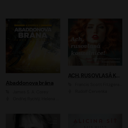
ACH, RUSOVLASÁ KOUZELNICE!
Abaddonova brána
Francis Scott Fitzgerald
Rudolf Červenka
James S. A. Corey
Ondřej Rychlý, Helena Dvořáková, Tereza Císařová, Jan Teplý, Jiří Vyorálek, Matěj Převrátil