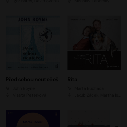
Igor Bareš, David Švehlík
Miroslav Táborský
Před sebou neutečeš
Rita
John Boyne
Marta Buchaca
Vlasta Peterková
Jakub Žáček, Martha Issová