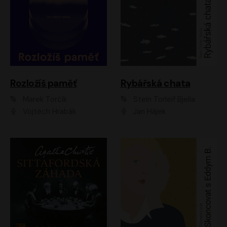
Rozložíš paměť
Rybářská chata
Marek Torčík
Stein Torleif Bjella
Vojtěch Hrabák
Jan Hájek