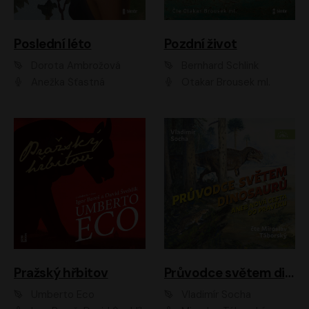
Poslední léto
Pozdní život
Dorota Ambrožová
Bernhard Schlink
Anežka Šťastná
Otakar Brousek ml.
Pražský hřbitov
Průvodce světem dinosaurů aneb Nová cesta do pravěku
Umberto Eco
Vladimír Socha