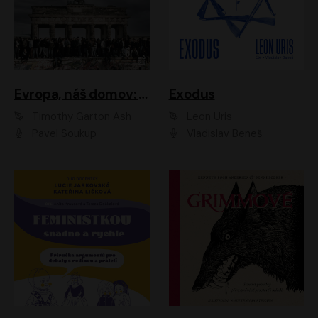
Evropa, náš domov: Od vylodění v Normandii po válku na Ukrajině
Exodus
Timothy Garton Ash
Leon Uris
Pavel Soukup
Vladislav Beneš