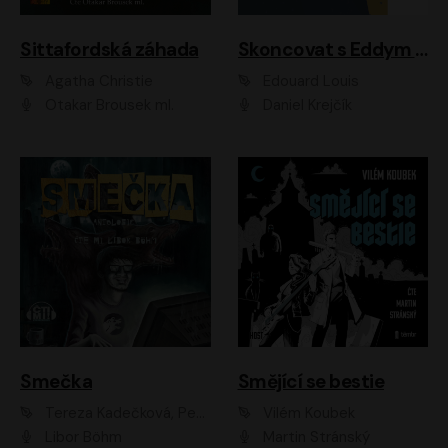
Sittafordská záhada
Skoncovat s Eddym B.
Agatha Christie
Édouard Louis
Otakar Brousek ml.
Daniel Krejčík
Smečka
Smějící se bestie
Tereza Kadečková, Petr Boček, Nelly Černohorská, Ondřej Kocáb, Ludmila Svozilová, Miroslav Pech, Karin Novotná, Jiří Sivok, Martin Štefko, Kateřina Malec Houfková, Tomáš Marton, Madla Pospíšilová Karasová, Michal Březina, Veronika Fiedlerová, Lukáš Vavrečka, Přemysl Krejčík, Mort Castle
Vilém Koubek
Libor Böhm
Martin Stránský