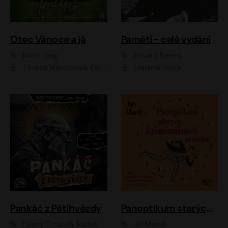
Otec Vánoce a já
Paměti - celé vydání
Matt Haig
Edvard Beneš
Tereza Marečková, Ondřej Endru Havlík
Vladimír Vokál
Pankáč z Pětihvězdy
Panoptikum starých kriminálních příběhů
Lenny Trčková, Radek Příhonský
Jiří Marek