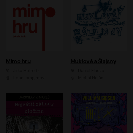
Muklové a Šlajsny
Mimo hru
Daniel Flasza
Jirka Hofreitr
Michal Holán
Leon Ibragimov