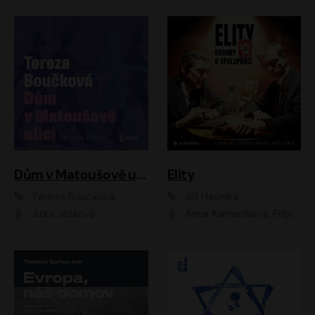
Dům v Matoušově ulici
Elity
Tereza Boučková
Jiří Havelka
Jitka Ježková
Anna Kameníková, Filip Březina, Jiří Lábus, Jiří Vyorálek, Klára Melíšková, Miloslav König, Miroslav Hanuš, Pavla Tomicová, Petr Lněnička, Richard Stanke, Taťjana Medveská, Václav Neužil, Vojtech Vondráček, Zdeněk Piškula