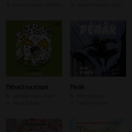
Lenny Trčková, Oldřich Kaiser
Jaromír Meduna, Otakar Brousek ml., Saša Rašilov
Pátrači na stopě
Pérák
Jaroslav Major, Alan Piskač
Petr Stančík
Matouš Ruml
David Novotný