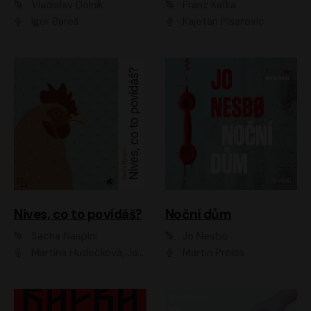
Vladislav Dolník
Franz Kafka
Igor Bareš
Kajetán Písařovic
Nives, co to povídáš?
Noční dům
Sacha Naspini
Jo Nesbo
Martina Hudečková, Jaromír Meduna, Zuzana Slavíková
Martin Preiss