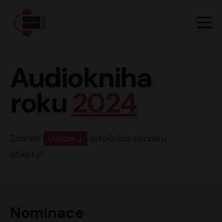
Hlavn
Men
Audiokniha roku
Audiokniha
roku
2024
Známe
vítěze
letošního ročníku
ankety!
Nominace