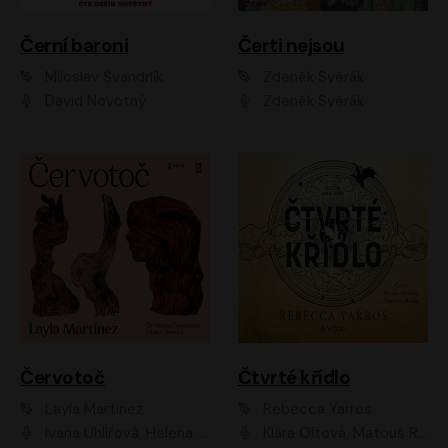
Černí baroni
Čerti nejsou
Miloslav Švandrlík
Zdeněk Svěrák
David Novotný
Zdeněk Svěrák
Červotoč
Čtvrté křídlo
Layla Martinez
Rebecca Yarros
Ivana Uhlířová, Helena Čermáková
Klára Oltová, Matouš Ruml