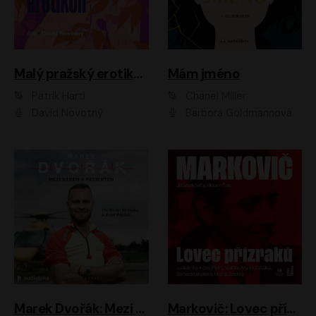
Malý pražský erotikon
Mám jméno
Patrik Hartl
Chanel Miller
David Novotný
Barbora Goldmannová
Marek Dvořák: Mezi nebem a pacientem
Markovič: Lovec přízraků