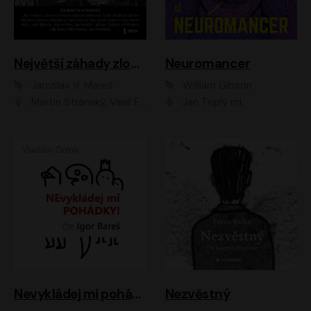
Největší záhady zločinu
Neuromancer
Jaroslav V. Mareš
William Gibson
Martin Stránský, Vasil Fridrich, Filip Jančík, Martin Preiss, Marek Holý, Lukáš Hlavica, Libor Hruška, Jan Maxián, Ladislav Cigánek, Jiří Ployhar, Filip Švarc, Vilém Udatný, Jan Vondráček, Jitka Ježková, Zuzana Slavíková, Michaela Klenková, Lucie Juřičková, Miriam Chytilová, Martina Hudečková
Jan Teplý ml.
Nevykládej mi pohádky
Nezvěstný