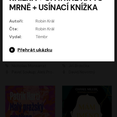
MRNĚ + USÍNACÍ KNÍŽKA
Autoři:
Robin Král
Čte:
Robin Král
Vydal:
Témbr
Přehrát ukázku
Kruté moře
Limonádový Joe
Nicholas Monsarrat
Jiří Brdečka
Pavel Soukup, Aleš Procházka, David Novotný, Marek Holý, Martin Preiss, Jakub Saic, Petr Neskusil, David Matásek, Vasil Fridrich, Pavel Rímský, Zuzana Slavíková, Zbyšek Horák, Martin Zahálka, Luboš Ondráček, Amélie Vránová, Andrea Elsnerová, Anna Theimerová, Antonín Navrátil, Apolena Velsová, Bohdan Tůma, Filip Jančík, Filip Švarc, Jan Škvor, Jiří Köhler, Kateřina Peřinová, Kristýna Nebeská, Kristýna Skružná, Ladislav Cigánek, Libor Terš, Lucie Timíková, Martin Hruška, Martin Stránský, Michal Holán, Michal Jagelka, Milada Vaňkátová, Oldřich Hajlich, Pavel Dytrt, Petr Burian, Petr Gelnar, Radek Hoppe, Radek Škvor, Radovan Vaculík, Richard Fiala, Robert Hájek, Robin Pařík, Roman Hajlich, Roman Říčař, Svatopluk Schuller, Terezie Taberyová, Valentina Vránová, Vojtěch hájek, Zuzana Kajnarová Říčařová
David Novotný