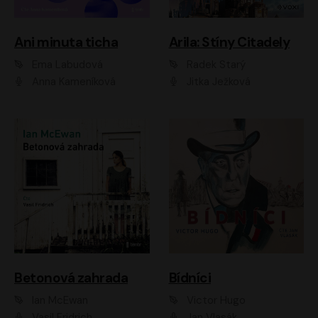
Ani minuta ticha
Arila: Stíny Citadely
Ema Labudová
Radek Starý
Anna Kameníková
Jitka Ježková
Betonová zahrada
Bídníci
Ian McEwan
Victor Hugo
Vasil Fridrich
Jan Vlasák