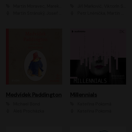
Martin Moravec, Marek Dvořák
Jiří Markovič, Viktorín Šulc
Martin Stránský, Josef Pejchal, Petra Bučková
Petr Lněnička, Martin Zahálka, Barbara Lukešová, Michal Zelenka
Medvídek Paddington
Millennials
Michael Bond
Kateřina Pokorná
Aleš Procházka
Kateřina Pokorná