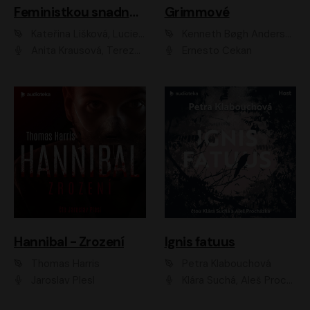
Feministkou snadno a rychle
Grimmové
Kateřina Lišková, Lucie Jarkovská
Kenneth Bøgh Andersen, Benni Bødker
Anita Krausová, Tereza Dočkalová
Ernesto Čekan
Hannibal - Zrození
Ignis fatuus
Thomas Harris
Petra Klabouchová
Jaroslav Plesl
Klára Suchá, Aleš Procházka