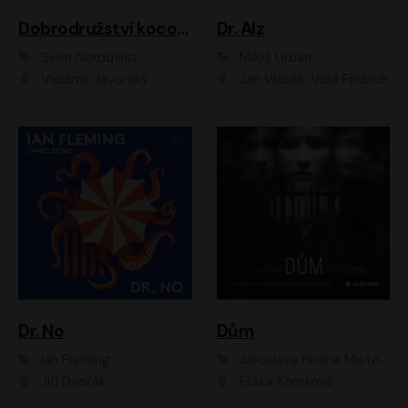
Dobrodružství kocoura Fiškuse a dědy Pettsona 1
Dr. Alz
Sven Nordqvist
Miloš Urban
Vladimír Javorský
Jan Vlasák, Vasil Fridrich
Dr. No
Dům
Ian Fleming
Jaroslava Hrdina Mištová
Jiří Dvořák
Eliška Křenková