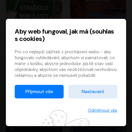
Aby web fungoval, jak má (souhlas
s cookies)
Strašidlo minulosti
Svět podle Garpa
Pro co nejlepší zážitek z procházení webu - aby
Jaroslav Velinský
John Irving
fungovalo vyhledávání, abychom si pamatovali, co
Libor Hruška
David Novotný
máte v košíku, abyste jednoduše zjistili stav vaší
objednávky, abychom vás neobtěžovali nevhodnou
reklamou a abyste se nemuseli pokaždé
přihlašovat.
Proto od vás potřebujeme souhlas se
Přijmout vše
Nastavení
zpracováním souborů cookies
, tj. malých souborů,
které se dočasně ukládají ve vašem prohlížeči.
Děkujeme, že nám ho dáte a pomůžete nám tak
Odmítnout vše
web zlepšovat.