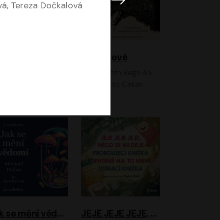
vá, Tereza Dočkalová
Feministkou snadno a rychle
Grimmové
Kateřina Lišková, Lucie Jarkovská
Kenneth Bøgh Andersen, Benni Bødker
Anita Krausová, Tereza Dočkalová
Ernesto Čekan
Jak se mění vědomí
JEJE JEJE JEJE, NĚCO SE MI DĚJE + PROBOUZECÍ KNÍŽKA + OPATRNĚ NA TO MRNĚ + USÍNACÍ KNÍŽKA