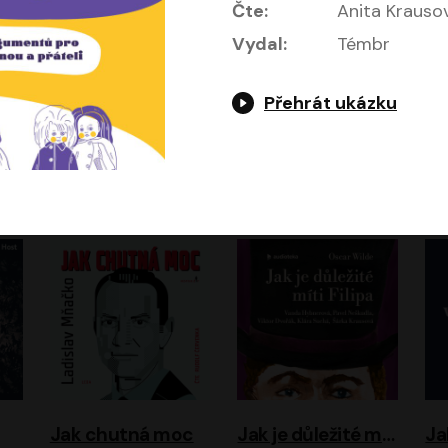
Čte:
Anita Krauso
Vydal:
Témbr
Přehrát ukázku
Evropa, náš domov: Od vylodění v Normandii po válku na Ukrajině
Exodus
Timothy Garton Ash
Leon Uris
ráček, Zdeněk Piškula
Pavel Soukup
Vladislav Beneš
Jak chutná moc
Jak je důležité míti Filipa