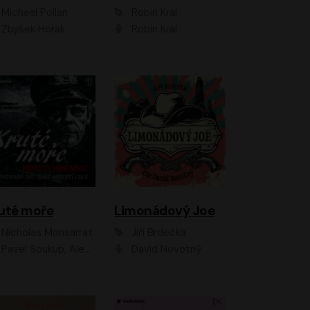
Michael Pollan
Robin Král
Zbyšek Horák
Robin Král
uté moře
Limonádový Joe
Nicholas Monsarrat
Jiří Brdečka
up, Aleš Procházka, David Novotný, Marek Holý, Martin Preiss, Jakub Saic, Petr Neskusil, David Matásek, Vasil Fridrich, Pavel Rímský, Zuzana Slavíková, Zbyšek Horák, Martin Zahálka, Luboš Ondráček, Amélie Vránová, Andrea Elsnerová, Anna Theimerová, Antonín Navrátil, Apolena Velsová, Bohdan Tůma, Filip Jančík, Filip Švarc, Jan Škvor, Jiří Köhler, Kateřina Peřinová, Kristýna Nebeská, Kristýna Skružná, Ladislav Cigánek, Libor Terš, Lucie Timíková, Martin Hruška, Martin Stránský, Michal Holán, Michal Jagelka, Milada Vaňkátová, Oldřich Hajlich, Pavel Dytrt, Petr Burian, Petr Gelnar, Radek Hoppe, Radek Škvor, Radovan Vaculík, Richard Fiala, Robert Hájek, Robin Pařík, Roman Hajlich, Roman Říčař, Svatopluk Schuller, Terezie Taberyová, Valentina Vránová, Vojtěch hájek, Zuzana Kajnarová Říčařová
David Novotný