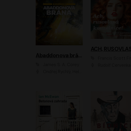
Abaddonova brána
Francis Scott Fitzger
James S. A. Corey
Rudolf Červenka
Ondřej Rychlý, Helena Dvořáková, Tereza Císařová, Jan Teplý, Jiří Vyorálek, Matěj Převrátil