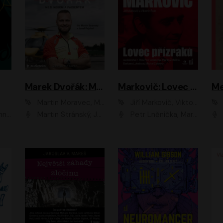
Marek Dvořák: Mezi nebem a pacientem
Markovič: Lovec přízraků
Martin Moravec, Marek Dvořák
Jiří Markovič, Viktorín Šulc
vá
Martin Stránský, Josef Pejchal, Petra Bučková
Petr Lněnička, Martin Zahálka, Barbara Lukešová, Michal Zelenka