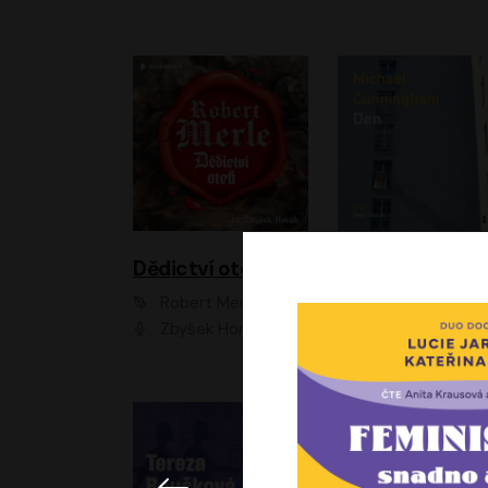
Dědictví otců
Den
Robert Merle
Michael Cunningha
Zbyšek Horák
Petr Stach