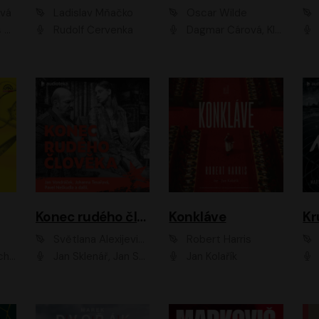
ová
Ladislav Mňačko
Oscar Wilde
ka
Rudolf Červenka
Dagmar Čárová, Klára Suchá, Martin Hruška, Otakar Brousek ml., Pavel Neškudla, Radek Hoppe, Šárka Krausová, Vanda Hybnerová, Viktor Dvořák
Konec rudého člověka
Konkláve
Kr
Světlana Alexijevičová, Daniel Majling
Robert Harris
man
Jan Sklenář, Jan Staněk, Jan Vondráček, Johanna Tesařová, Klára Sedláčková Ottová, Magdalena Zimová, Marie Poulová, Martin Matejka, Miroslav Zavičár, Pavel Neškudla, Samuel Toman, Šimon Kučera, Štěpánka Fingerhutová, Tomáš Turek
Jan Kolařík
Pavel Souk