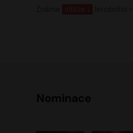
Známe
vítěze
letošního r
Nominace