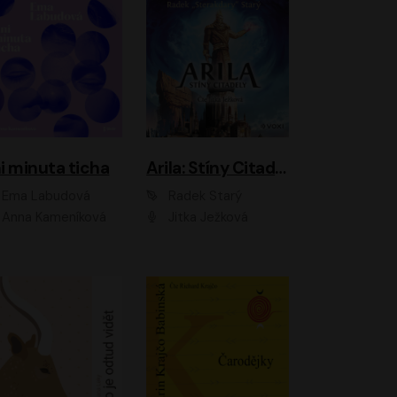
i minuta ticha
Arila: Stíny Citadely
Ema Labudová
Radek Starý
Anna Kameníková
Jitka Ježková