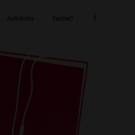
ní navigace
Audioknihy
Partneři