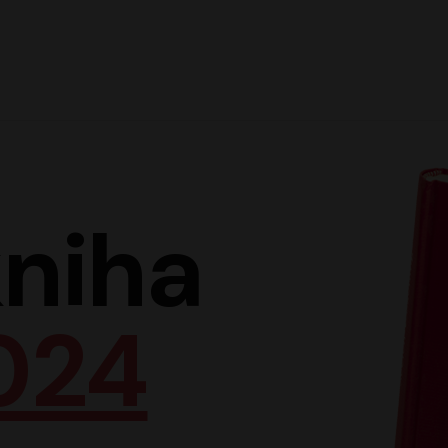
Hlav
niha
024