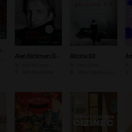
ACH, RUSOVLASÁ KOUZELNICE!
Alan Rickman: Deníky
Alicina Síť
An
ald
Alan Rickman
Kate Quinn
Aleš Procházka
Vilma Cibulková, Jitka Ježková