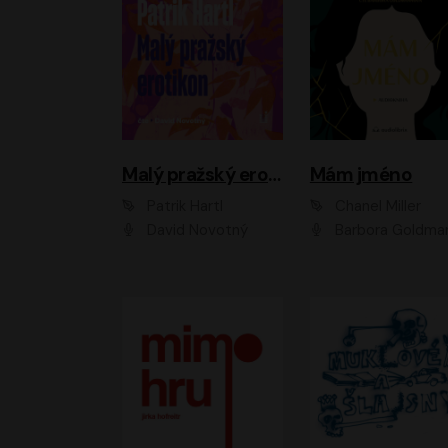
Malý pražský erotikon
Mám jméno
Patrik Hartl
Chanel Miller
David Novotný
Barbora Goldmanno