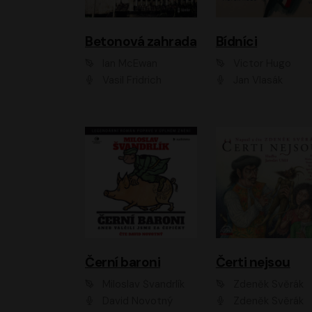
Betonová zahrada
Bídníci
Ian McEwan
Victor Hugo
Vasil Fridrich
Jan Vlasák
Černí baroni
Čerti nejsou
Miloslav Švandrlík
Zdeněk Svěrák
David Novotný
Zdeněk Svěrák