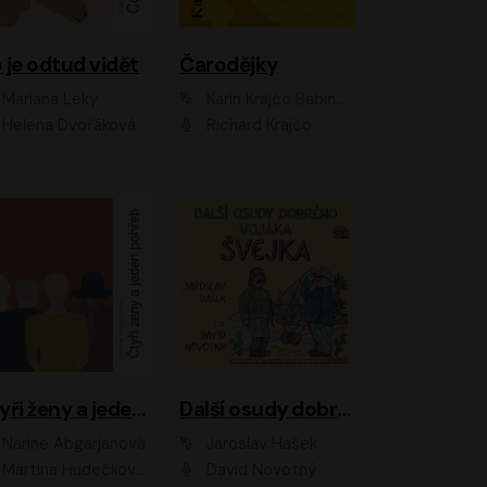
 je odtud vidět
Čarodějky
Mariana Leky
Karin Krajčo Babinská
Helena Dvořáková
Richard Krajčo
Čtyři ženy a jeden pohřeb
Další osudy dobrého vojáka Švejka
Narine Abgarjanová
Jaroslav Hašek
Martina Hudečková, Jaromír Meduna
David Novotný