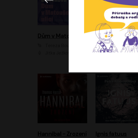
Dům v Matoušově ulici
Elity
Tereza Boučková
Jiří Havelka
Jitka Ježková
Anna Kameníková, Filip Březina, Jiří Lábus, Jiří Vyorálek, Klára Melíšková, Miloslav König, Miroslav Hanuš, Pavla Tomicová, Petr Lněnička, Richard Stanke, Taťjana Medveská, Václav Neužil, Vojtech Vond
Hannibal - Zrození
Ignis fatuus