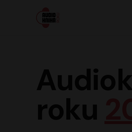
Audiokniha roku
Audiok
roku
2