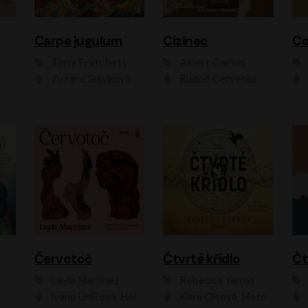
Carpe jugulum
Cizinec
Co
Terry Pratchett
Albert Camus
Zuzana Slavíková
Rudolf Červenka
Červotoč
Čtvrté křídlo
Layla Martinez
Rebecca Yarros
Ivana Uhlířová, Helena Čermáková
Klára Oltová, Matouš Ruml