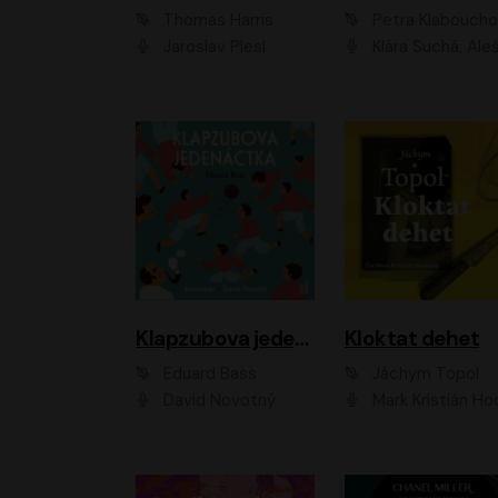
Thomas Harris
Petra Klabouch
Jaroslav Plesl
Klára Suchá, Aleš Procház
Klapzubova jedenáctka
Kloktat dehet
Eduard Bass
Jáchym Topol
David Novotný
Mark Kristián Hoch