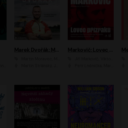
Marek Dvořák: Mezi nebem a pacientem
Markovič: Lovec přízraků
Martin Moravec, Marek Dvořák
Jiří Markovič, Viktorín Šulc
vá
Martin Stránský, Josef Pejchal, Petra Bučková
Petr Lněnička, Martin Zahálka, Barbara Lukešová, Michal Zelenka