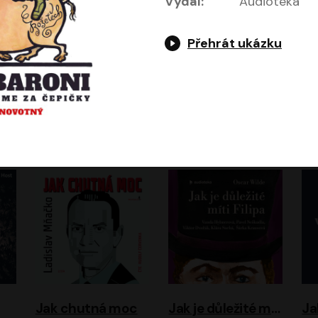
Vydal:
Audiotéka
Přehrát ukázku
Evropa, náš domov: Od vylodění v Normandii po válku na Ukrajině
Exodus
Timothy Garton Ash
Leon Uris
ráček, Zdeněk Piškula
Pavel Soukup
Vladislav Beneš
Jak chutná moc
Jak je důležité míti Filipa