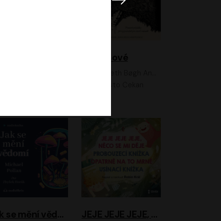
Feministkou snadno a rychle
Grimmové
Kateřina Lišková, Lucie Jarkovská
Kenneth Bøgh Andersen, Benni Bødker
Anita Krausová, Tereza Dočkalová
Ernesto Čekan
Jak se mění vědomí
JEJE JEJE JEJE, NĚCO SE MI DĚJE + PROBOUZECÍ KNÍŽKA + OPATRNĚ NA TO MRNĚ + USÍNACÍ KNÍŽKA