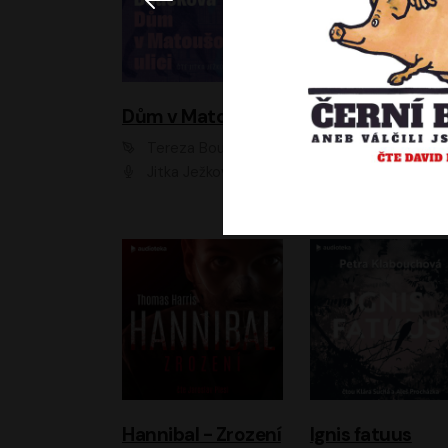
Dům v Matoušově ulici
Elity
Tereza Boučková
Jiří Havelka
Jitka Ježková
Anna Kameníková, Filip Březina, Jiří Lábus, Jiří Vyorálek, Klára Melíšková, Miloslav König, Miroslav Hanuš, Pavla Tomicová, Petr Lněnička, Richard Stanke, Taťjana Medveská, Václav Neužil, Vojtech Vond
Hannibal - Zrození
Ignis fatuus