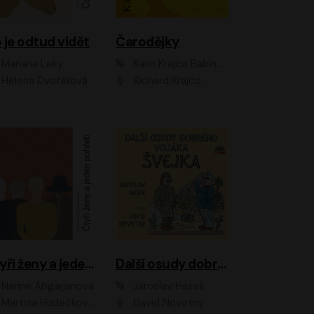
 je odtud vidět
Čarodějky
Mariana Leky
Karin Krajčo Babinská
Helena Dvořáková
Richard Krajčo
Čtyři ženy a jeden pohřeb
Další osudy dobrého vojáka Švejka
Narine Abgarjanová
Jaroslav Hašek
Martina Hudečková, Jaromír Meduna
David Novotný