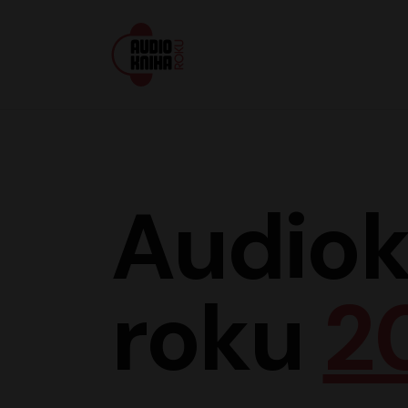
Audiokniha roku
Audiok
roku
2