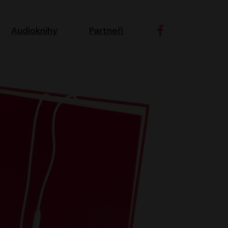
ní navigace
Audioknihy
Partneři