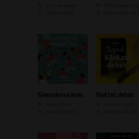
Thomas Harris
Petra Klabouch
Jaroslav Plesl
Klára Suchá, Aleš Procház
Klapzubova jedenáctka
Kloktat dehet
Eduard Bass
Jáchym Topol
David Novotný
Mark Kristián Hoch