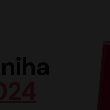
Hlav
niha
024