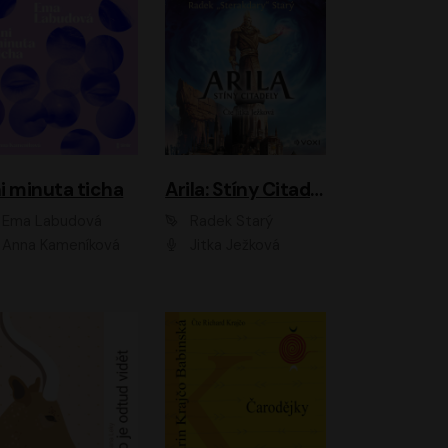
i minuta ticha
Arila: Stíny Citadely
Ema Labudová
Radek Starý
Anna Kameníková
Jitka Ježková