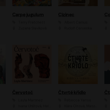
Carpe jugulum
Cizinec
Co
Terry Pratchett
Albert Camus
Zuzana Slavíková
Rudolf Červenka
Červotoč
Čtvrté křídlo
Layla Martinez
Rebecca Yarros
Ivana Uhlířová, Helena Čermáková
Klára Oltová, Matouš Ruml