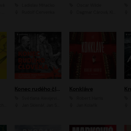
ová
Ladislav Mňačko
Oscar Wilde
ka
Rudolf Červenka
Dagmar Čárová, Klára Suchá, Martin Hruška, Otakar Brousek ml., Pavel Neškudla, Radek Hoppe, Šárka Krausová, Vanda Hybnerová, Viktor Dvořák
Konec rudého člověka
Konkláve
Kr
Světlana Alexijevičová, Daniel Majling
Robert Harris
man
Jan Sklenář, Jan Staněk, Jan Vondráček, Johanna Tesařová, Klára Sedláčková Ottová, Magdalena Zimová, Marie Poulová, Martin Matejka, Miroslav Zavičár, Pavel Neškudla, Samuel Toman, Šimon Kučera, Štěpánka Fingerhutová, Tomáš Turek
Jan Kolařík
Pavel Souk