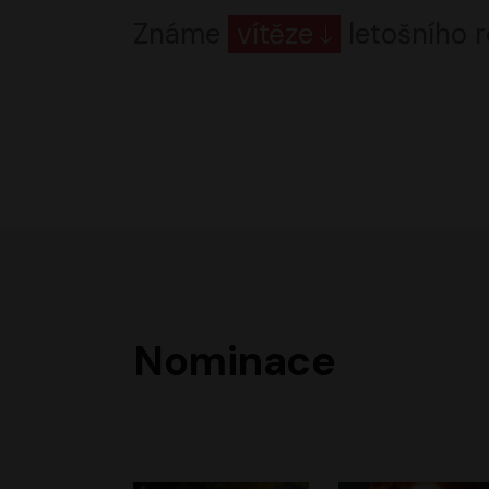
Známe
vítěze
letošního r
Nominace