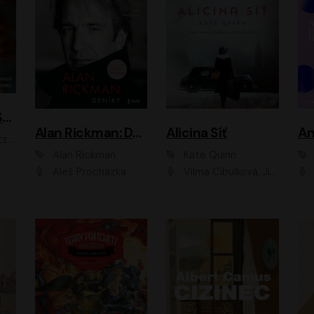
ACH, RUSOVLASÁ KOUZELNICE!
Alan Rickman: Deníky
Alicina Síť
An
ald
Alan Rickman
Kate Quinn
Aleš Procházka
Vilma Cibulková, Jitka Ježková