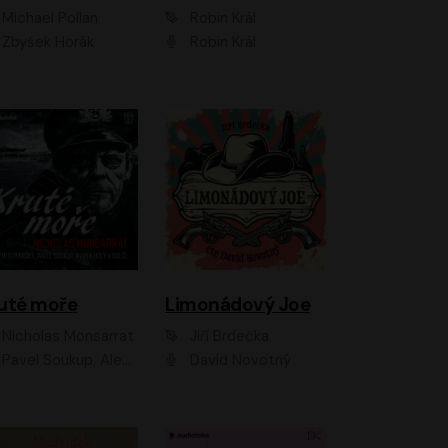
Michael Pollan
Robin Král
Zbyšek Horák
Robin Král
uté moře
Limonádový Joe
Nicholas Monsarrat
Jiří Brdečka
up, Aleš Procházka, David Novotný, Marek Holý, Martin Preiss, Jakub Saic, Petr Neskusil, David Matásek, Vasil Fridrich, Pavel Rímský, Zuzana Slavíková, Zbyšek Horák, Martin Zahálka, Luboš Ondráček, Amélie Vránová, Andrea Elsnerová, Anna Theimerová, Antonín Navrátil, Apolena Velsová, Bohdan Tůma, Filip Jančík, Filip Švarc, Jan Škvor, Jiří Köhler, Kateřina Peřinová, Kristýna Nebeská, Kristýna Skružná, Ladislav Cigánek, Libor Terš, Lucie Timíková, Martin Hruška, Martin Stránský, Michal Holán, Michal Jagelka, Milada Vaňkátová, Oldřich Hajlich, Pavel Dytrt, Petr Burian, Petr Gelnar, Radek Hoppe, Radek Škvor, Radovan Vaculík, Richard Fiala, Robert Hájek, Robin Pařík, Roman Hajlich, Roman Říčař, Svatopluk Schuller, Terezie Taberyová, Valentina Vránová, Vojtěch hájek, Zuzana Kajnarová Říčařová
David Novotný