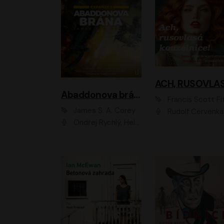
Abaddonova brána
Francis Scott Fitzger
James S. A. Corey
Rudolf Červenka
Ondřej Rychlý, Helena Dvořáková, Tereza Císařová, Jan Teplý, Jiří Vyorálek, Matěj Převrátil