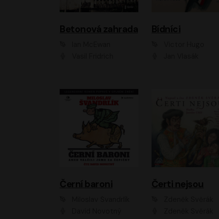
Betonová zahrada
Bídníci
Ian McEwan
Victor Hugo
Vasil Fridrich
Jan Vlasák
Černí baroni
Čerti nejsou
Miloslav Švandrlík
Zdeněk Svěrák
David Novotný
Zdeněk Svěrák