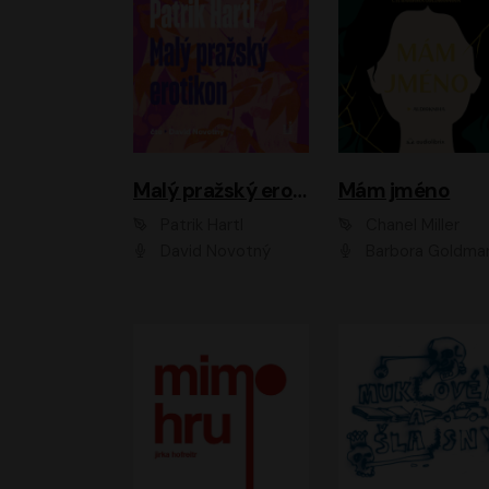
Malý pražský erotikon
Mám jméno
Patrik Hartl
Chanel Miller
David Novotný
Barbora Goldmanno