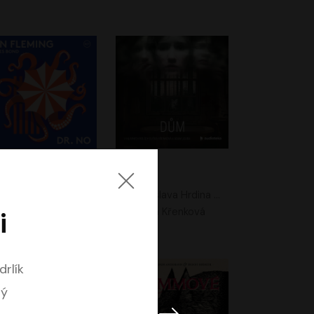
. No
Dům
Ian Fleming
Jaroslava Hrdina Mištová
Jiří Dvořák
Eliška Křenková
i
drlík
ný