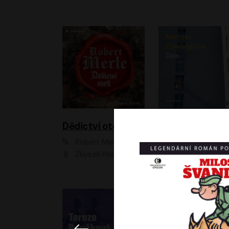
Dědictví otců
Den
Robert Merle
Michael Cunningha
Zbyšek Horák
Petr Stach