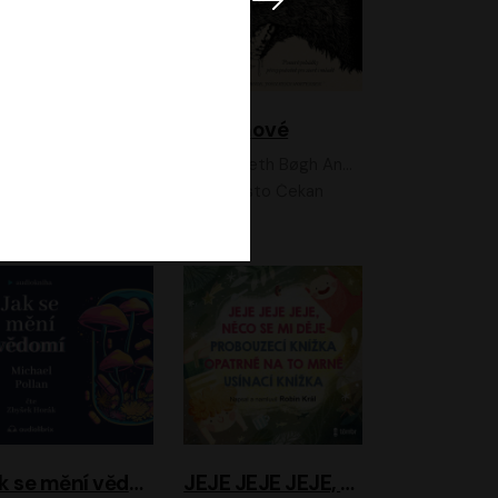
Feministkou snadno a rychle
Grimmové
Kateřina Lišková, Lucie Jarkovská
Kenneth Bøgh Andersen, Benni Bødker
Anita Krausová, Tereza Dočkalová
Ernesto Čekan
Jak se mění vědomí
JEJE JEJE JEJE, NĚCO SE MI DĚJE + PROBOUZECÍ KNÍŽKA + OPATRNĚ NA TO MRNĚ + USÍNACÍ KNÍŽKA