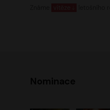
Známe
vítěze
letošního r
Nominace