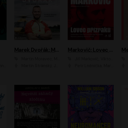
Marek Dvořák: Mezi nebem a pacientem
Markovič: Lovec přízraků
Martin Moravec, Marek Dvořák
Jiří Markovič, Viktorín Šulc
vá
Martin Stránský, Josef Pejchal, Petra Bučková
Petr Lněnička, Martin Zahálka, Barbara Lukešová, Michal Zelenka