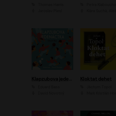
Thomas Harris
Petra Klabouch
Jaroslav Plesl
Klára Suchá, Aleš Procház
Klapzubova jedenáctka
Kloktat dehet
Eduard Bass
Jáchym Topol
David Novotný
Mark Kristián Hoch