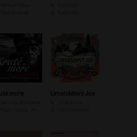
Michael Pollan
Robin Král
Zbyšek Horák
Robin Král
uté moře
Limonádový Joe
Nicholas Monsarrat
Jiří Brdečka
up, Aleš Procházka, David Novotný, Marek Holý, Martin Preiss, Jakub Saic, Petr Neskusil, David Matásek, Vasil Fridrich, Pavel Rímský, Zuzana Slavíková, Zbyšek Horák, Martin Zahálka, Luboš Ondráček, Amélie Vránová, Andrea Elsnerová, Anna Theimerová, Antonín Navrátil, Apolena Velsová, Bohdan Tůma, Filip Jančík, Filip Švarc, Jan Škvor, Jiří Köhler, Kateřina Peřinová, Kristýna Nebeská, Kristýna Skružná, Ladislav Cigánek, Libor Terš, Lucie Timíková, Martin Hruška, Martin Stránský, Michal Holán, Michal Jagelka, Milada Vaňkátová, Oldřich Hajlich, Pavel Dytrt, Petr Burian, Petr Gelnar, Radek Hoppe, Radek Škvor, Radovan Vaculík, Richard Fiala, Robert Hájek, Robin Pařík, Roman Hajlich, Roman Říčař, Svatopluk Schuller, Terezie Taberyová, Valentina Vránová, Vojtěch hájek, Zuzana Kajnarová Říčařová
David Novotný