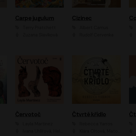
Carpe jugulum
Cizinec
Co
Terry Pratchett
Albert Camus
Zuzana Slavíková
Rudolf Červenka
Červotoč
Čtvrté křídlo
Layla Martinez
Rebecca Yarros
Ivana Uhlířová, Helena Čermáková
Klára Oltová, Matouš Ruml