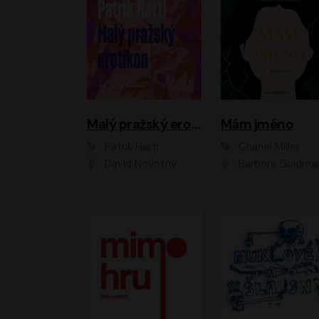
Malý pražský erotikon
Mám jméno
Patrik Hartl
Chanel Miller
David Novotný
Barbora Goldmanno