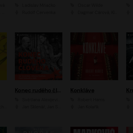
ová
Ladislav Mňačko
Oscar Wilde
ka
Rudolf Červenka
Dagmar Čárová, Klára Suchá, Martin Hruška, Otakar Brousek ml., Pavel Neškudla, Radek Hoppe, Šárka Krausová, Vanda Hybnerová, Viktor Dvořák
Konec rudého člověka
Konkláve
Kr
Světlana Alexijevičová, Daniel Majling
Robert Harris
man
Jan Sklenář, Jan Staněk, Jan Vondráček, Johanna Tesařová, Klára Sedláčková Ottová, Magdalena Zimová, Marie Poulová, Martin Matejka, Miroslav Zavičár, Pavel Neškudla, Samuel Toman, Šimon Kučera, Štěpánka Fingerhutová, Tomáš Turek
Jan Kolařík
Pavel Souk