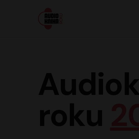
Audiokniha roku
Audiok
roku
2