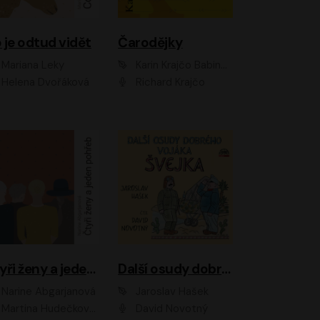
 je odtud vidět
Čarodějky
Mariana Leky
Karin Krajčo Babinská
Helena Dvořáková
Richard Krajčo
Čtyři ženy a jeden pohřeb
Další osudy dobrého vojáka Švejka
Narine Abgarjanová
Jaroslav Hašek
Martina Hudečková, Jaromír Meduna
David Novotný