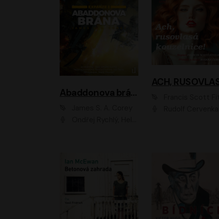
Abaddonova brána
Francis Scott Fitzger
James S. A. Corey
Rudolf Červenka
Ondřej Rychlý, Helena Dvořáková, Tereza Císařová, Jan Teplý, Jiří Vyorálek, Matěj Převrátil