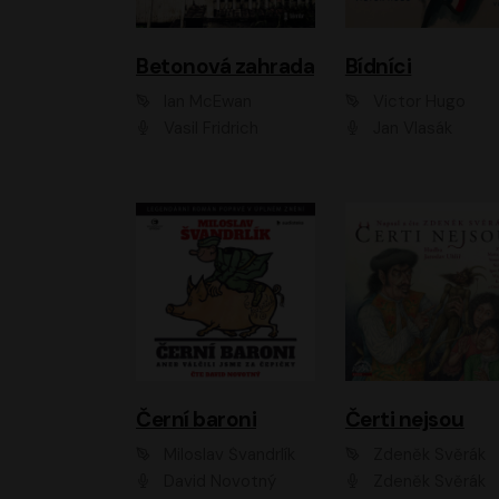
Betonová zahrada
Bídníci
Ian McEwan
Victor Hugo
Vasil Fridrich
Jan Vlasák
Černí baroni
Čerti nejsou
Miloslav Švandrlík
Zdeněk Svěrák
David Novotný
Zdeněk Svěrák