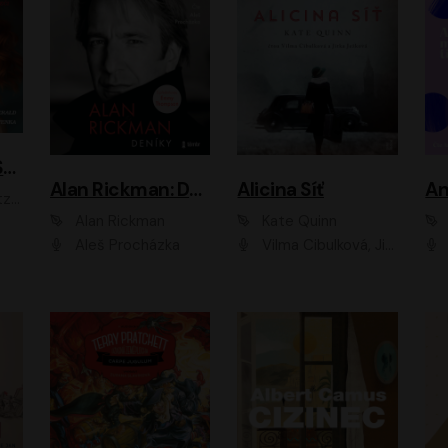
ACH, RUSOVLASÁ KOUZELNICE!
Alan Rickman: Deníky
Alicina Síť
An
ald
Alan Rickman
Kate Quinn
Aleš Procházka
Vilma Cibulková, Jitka Ježková