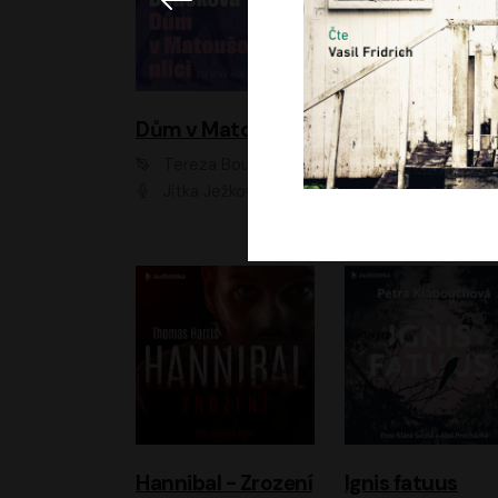
Dům v Matoušově ulici
Elity
Tereza Boučková
Jiří Havelka
Jitka Ježková
Anna Kameníková, Filip Březina, Jiří Lábus, Jiří Vyorálek, Klára Melíšková, Miloslav König, Miroslav Hanuš, Pavla Tomicová, Petr Lněnička, Richard Stanke, Taťjana Medveská, Václav Neužil, Vojtech Vond
Hannibal - Zrození
Ignis fatuus