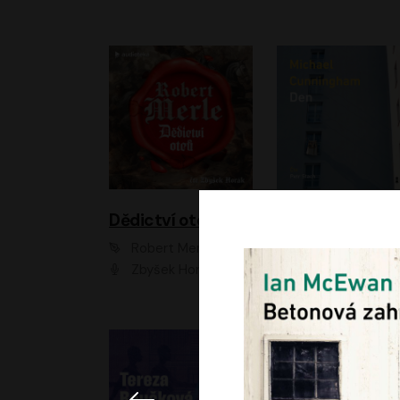
Dědictví otců
Den
Robert Merle
Michael Cunningha
Zbyšek Horák
Petr Stach