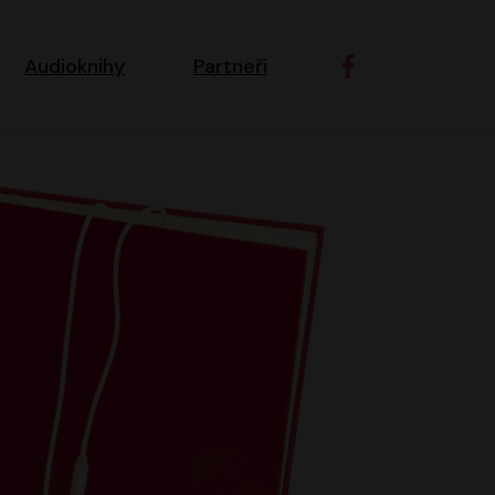
ní navigace
Audioknihy
Partneři