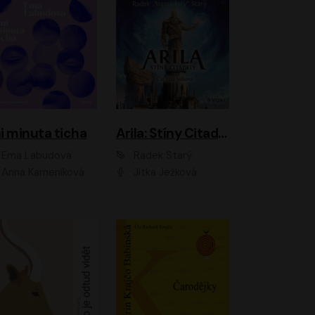
i minuta ticha
Arila: Stíny Citadely
Ema Labudová
Radek Starý
Anna Kameníková
Jitka Ježková