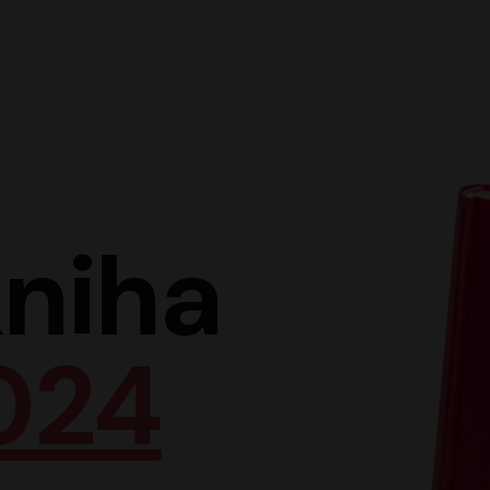
Hlav
niha
024