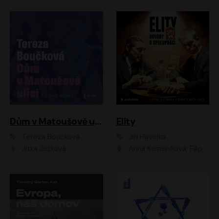
Dům v Matoušově ulici
Elity
Tereza Boučková
Jiří Havelka
Jitka Ježková
Anna Kameníková, Filip Březina, Jiří Lábus, Jiří Vyorálek, Klára Melíšková, Miloslav König, Miroslav Hanuš, Pavla Tomicová, Petr Lněnička, Richard Stanke, Taťjana Medveská, Václav Neužil, Vojtech Vondráček, Zdeněk Piškula