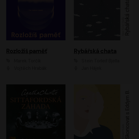
Rozložíš paměť
Rybářská chata
Marek Torčík
Stein Torleif Bjella
Vojtěch Hrabák
Jan Hájek