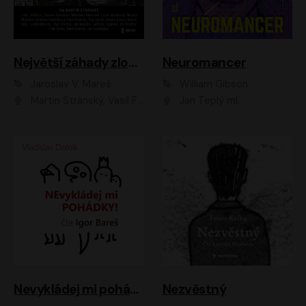
Největší záhady zločinu
Neuromancer
Jaroslav V. Mareš
William Gibson
Martin Stránský, Vasil Fridrich, Filip Jančík, Martin Preiss, Marek Holý, Lukáš Hlavica, Libor Hruška, Jan Maxián, Ladislav Cigánek, Jiří Ployhar, Filip Švarc, Vilém Udatný, Jan Vondráček, Jitka Ježková, Zuzana Slavíková, Michaela Klenková, Lucie Juřičková, Miriam Chytilová, Martina Hudečková
Jan Teplý ml.
Nevykládej mi pohádky
Nezvěstný