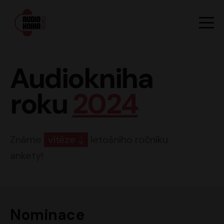
Hlavn
Men
Audiokniha roku
Audiokniha
roku
2024
Známe
vítěze
letošního ročníku
ankety!
Nominace