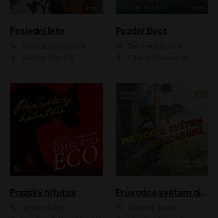
Poslední léto
Pozdní život
Dorota Ambrožová
Bernhard Schlink
Anežka Šťastná
Otakar Brousek ml.
Pražský hřbitov
Průvodce světem dinosaurů aneb Nová cesta do pravěku
Umberto Eco
Vladimír Socha