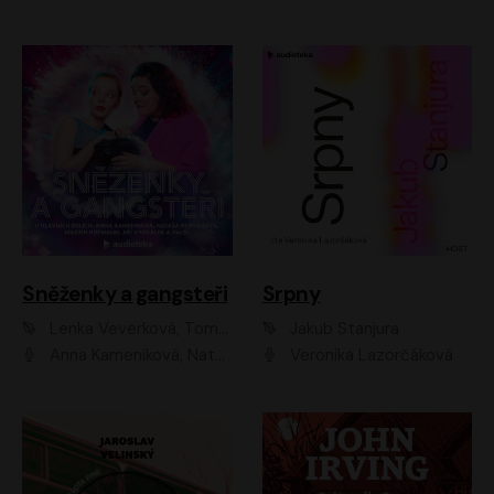
Sněženky a gangsteři
Srpny
Lenka Veverková, Tomáš Dianiška
Jakub Stanjura
Anna Kameníková, Nataša Bednářová, Tereza Hof, Taťjana Medvecká, Zuzana Slavíková, Šimon Krupa, Robert Mikluš, Jiří Vyorálek, Kryštof Hádek, Martin Hofmann, Martin Hruška
Veronika Lazorčáková