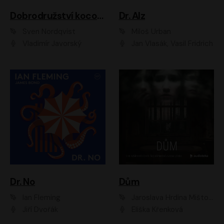
Dobrodružství kocoura Fiškuse a dědy Pettsona 1
Dr. Alz
Sven Nordqvist
Miloš Urban
Vladimír Javorský
Jan Vlasák, Vasil Fridrich
Dr. No
Dům
Ian Fleming
Jaroslava Hrdina Mištová
Jiří Dvořák
Eliška Křenková