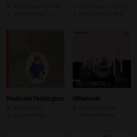
Martin Moravec, Marek Dvořák
Jiří Markovič, Viktorín Šulc
Martin Stránský, Josef Pejchal, Petra Bučková
Petr Lněnička, Martin Zahálka, Barbara Lukešová, Michal Zelenka
Medvídek Paddington
Millennials
Michael Bond
Kateřina Pokorná
Aleš Procházka
Kateřina Pokorná