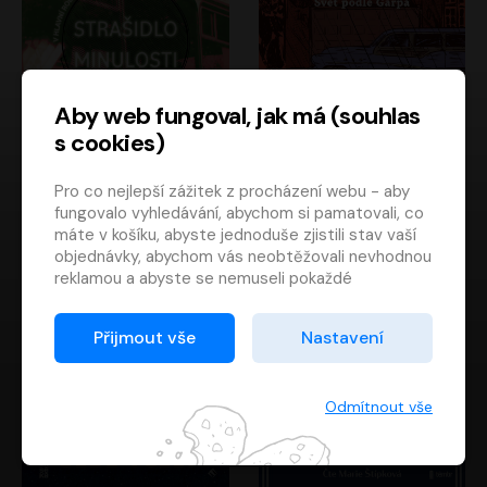
Aby web fungoval, jak má (souhlas
s cookies)
Strašidlo minulosti
Svět podle Garpa
Pro co nejlepší zážitek z procházení webu - aby
Jaroslav Velinský
John Irving
fungovalo vyhledávání, abychom si pamatovali, co
Libor Hruška
David Novotný
máte v košíku, abyste jednoduše zjistili stav vaší
objednávky, abychom vás neobtěžovali nevhodnou
reklamou a abyste se nemuseli pokaždé
přihlašovat.
Proto od vás potřebujeme souhlas se
Přijmout vše
Nastavení
zpracováním souborů cookies
, tj. malých souborů,
které se dočasně ukládají ve vašem prohlížeči.
Děkujeme, že nám ho dáte a pomůžete nám tak
Odmítnout vše
web zlepšovat.