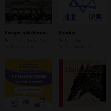
Evropa, náš domov: Od vylodění v Normandii po válku na Ukrajině
Exodus
Timothy Garton Ash
Leon Uris
Pavel Soukup
Vladislav Beneš