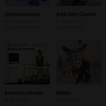
Ani minuta ticha
Arila: Stíny Citadely
Ema Labudová
Radek Starý
Anna Kameníková
Jitka Ježková
Betonová zahrada
Bídníci
Ian McEwan
Victor Hugo
Vasil Fridrich
Jan Vlasák