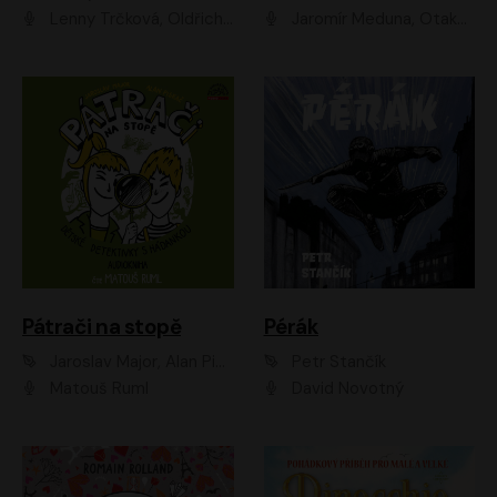
Lenny Trčková, Oldřich Kaiser
Jaromír Meduna, Otakar Brousek ml., Saša Rašilov
Pátrači na stopě
Pérák
Jaroslav Major, Alan Piskač
Petr Stančík
Matouš Ruml
David Novotný