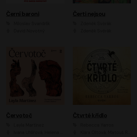
Černí baroni
Čerti nejsou
Miloslav Švandrlík
Zdeněk Svěrák
David Novotný
Zdeněk Svěrák
Červotoč
Čtvrté křídlo
Layla Martinez
Rebecca Yarros
Ivana Uhlířová, Helena Čermáková
Klára Oltová, Matouš Ruml