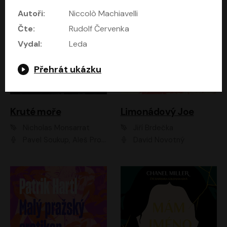
Autoři:
Niccolò Machiavelli
Čte:
Rudolf Červenka
Vydal:
Leda
Přehrát ukázku
Kruté moře
Limonádový Joe
Nicholas Monsarrat
Jiří Brdečka
Pavel Soukup, Aleš Procházka, David Novotný, Marek Holý, Martin Preiss, Jakub Saic, Petr Neskusil, David Matásek, Vasil Fridrich, Pavel Rímský, Zuzana Slavíková, Zbyšek Horák, Martin Zahálka, Luboš Ondráček, Amélie Vránová, Andrea Elsnerová, Anna Theimerová, Antonín Navrátil, Apolena Velsová, Bohdan Tůma, Filip Jančík, Filip Švarc, Jan Škvor, Jiří Köhler, Kateřina Peřinová, Kristýna Nebeská, Kristýna Skružná, Ladislav Cigánek, Libor Terš, Lucie Timíková, Martin Hruška, Martin Stránský, Michal Holán, Michal Jagelka, Milada Vaňkátová, Oldřich Hajlich, Pavel Dytrt, Petr Burian, Petr Gelnar, Radek Hoppe, Radek Škvor, Radovan Vaculík, Richard Fiala, Robert Hájek, Robin Pařík, Roman Hajlich, Roman Říčař, Svatopluk Schuller, Terezie Taberyová, Valentina Vránová, Vojtěch hájek, Zuzana Kajnarová Říčařová
David Novotný