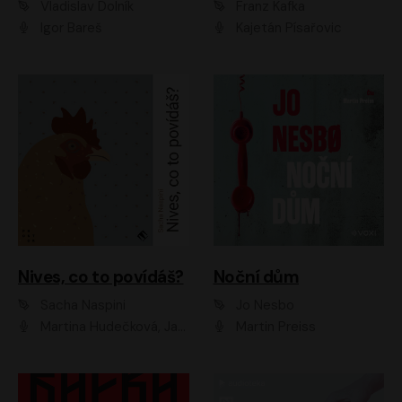
Vladislav Dolník
Franz Kafka
Igor Bareš
Kajetán Písařovic
Nives, co to povídáš?
Noční dům
Sacha Naspini
Jo Nesbo
Martina Hudečková, Jaromír Meduna, Zuzana Slavíková
Martin Preiss