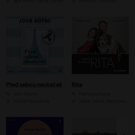
Igor Bareš, David Švehlík
Miroslav Táborský
Před sebou neutečeš
Rita
John Boyne
Marta Buchaca
Vlasta Peterková
Jakub Žáček, Martha Issová