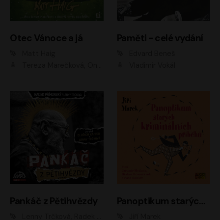
Otec Vánoce a já
Paměti - celé vydání
Matt Haig
Edvard Beneš
Tereza Marečková, Ondřej Endru Havlík
Vladimír Vokál
Pankáč z Pětihvězdy
Panoptikum starých kriminálních příběhů
Lenny Trčková, Radek Příhonský
Jiří Marek