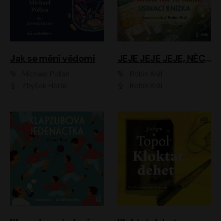
Jak se mění vědomí
JEJE JEJE JEJE, NĚCO SE MI DĚJE + PROBOUZECÍ KNÍŽKA + OPATRNĚ NA TO MRNĚ + USÍNACÍ KNÍŽKA
Michael Pollan
Robin Král
Zbyšek Horák
Robin Král