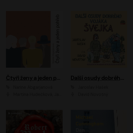
Čtyři ženy a jeden pohřeb
Další osudy dobrého vojáka Švejka
Narine Abgarjanová
Jaroslav Hašek
Martina Hudečková, Jaromír Meduna
David Novotný