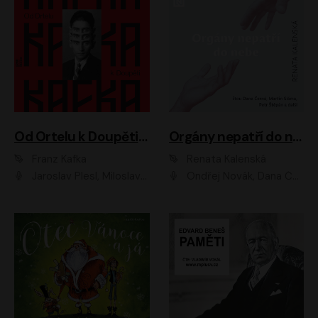
Od Ortelu k Doupěti – tucet Kafkových povídek
Orgány nepatří do nebe
Franz Kafka
Renata Kalenská
Jaroslav Plesl, Miloslav Mejzlík, David Novotný, Lukáš Hlavica, Jaromír Meduna, Václav Neužil, Otakar Brousek ml., Jan Holík, Václav Marhold
Ondřej Novák, Dana Černá, Martin Sláma, Petr Štěpán, Libor Hruška, Filip Jančík, Jakub Urbánek, Barbora Goldmannová, Karolína Zbořilová, Petra Šimberová, Richard Wágner, Klára Sochorová, Šárka Šildová, Zbyšek Horák, Anita Krausová