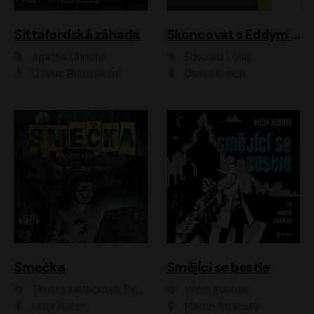
Sittafordská záhada
Skoncovat s Eddym B.
Agatha Christie
Édouard Louis
Otakar Brousek ml.
Daniel Krejčík
Smečka
Smějící se bestie
Tereza Kadečková, Petr Boček, Nelly Černohorská, Ondřej Kocáb, Ludmila Svozilová, Miroslav Pech, Karin Novotná, Jiří Sivok, Martin Štefko, Kateřina Malec Houfková, Tomáš Marton, Madla Pospíšilová Karasová, Michal Březina, Veronika Fiedlerová, Lukáš Vavrečka, Přemysl Krejčík, Mort Castle
Vilém Koubek
Libor Böhm
Martin Stránský