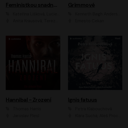
Feministkou snadno a rychle
Grimmové
Kateřina Lišková, Lucie Jarkovská
Kenneth Bøgh Andersen, Benni Bødker
Anita Krausová, Tereza Dočkalová
Ernesto Čekan
Hannibal - Zrození
Ignis fatuus
Thomas Harris
Petra Klabouchová
Jaroslav Plesl
Klára Suchá, Aleš Procházka