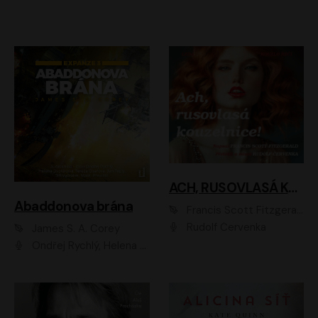
ACH, RUSOVLASÁ KOUZELNICE!
Abaddonova brána
Francis Scott Fitzgerald
Rudolf Červenka
James S. A. Corey
Ondřej Rychlý, Helena Dvořáková, Tereza Císařová, Jan Teplý, Jiří Vyorálek, Matěj Převrátil