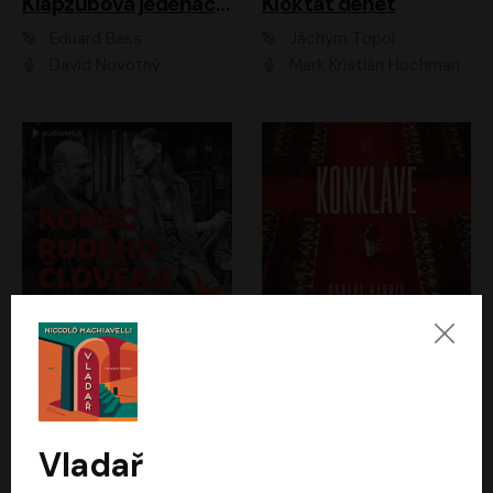
Klapzubova jedenáctka
Kloktat dehet
Eduard Bass
Jáchym Topol
David Novotný
Mark Kristián Hochman
Konec rudého člověka
Konkláve
Světlana Alexijevičová, Daniel Majling
Robert Harris
Jan Sklenář, Jan Staněk, Jan Vondráček, Johanna Tesařová, Klára Sedláčková Ottová, Magdalena Zimová, Marie Poulová, Martin Matejka, Miroslav Zavičár, Pavel Neškudla, Samuel Toman, Šimon Kučera, Štěpánka Fingerhutová, Tomáš Turek
Jan Kolařík
Vladař