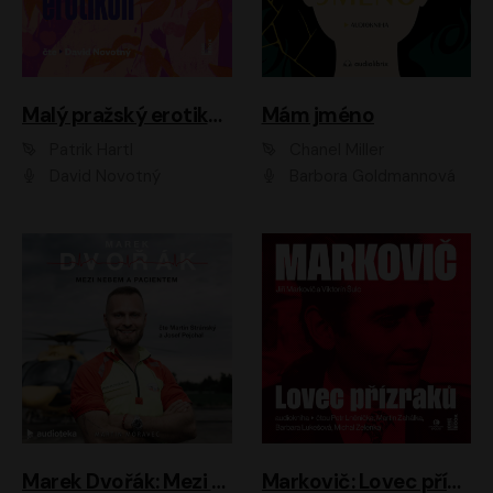
Malý pražský erotikon
Mám jméno
Patrik Hartl
Chanel Miller
David Novotný
Barbora Goldmannová
Marek Dvořák: Mezi nebem a pacientem
Markovič: Lovec přízraků