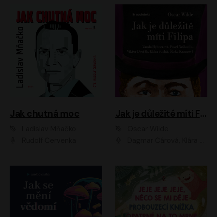
Jak chutná moc
Jak je důležité míti Filipa
Ladislav Mňačko
Oscar Wilde
Rudolf Červenka
Dagmar Čárová, Klára Suchá, Martin Hruška, Otakar Brousek ml., Pavel Neškudla, Radek Hoppe, Šárka Krausová, Vanda Hybnerová, Viktor Dvořák