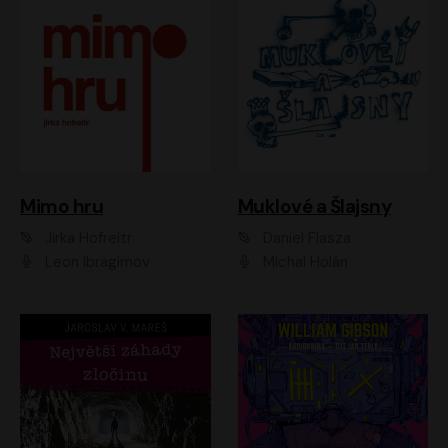
Muklové a Šlajsny
Mimo hru
Daniel Flasza
Jirka Hofreitr
Michal Holán
Leon Ibragimov