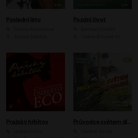
Poslední léto
Pozdní život
Dorota Ambrožová
Bernhard Schlink
Anežka Šťastná
Otakar Brousek ml.
Pražský hřbitov
Průvodce světem dinosaurů aneb Nová cesta do pravěku
Umberto Eco
Vladimír Socha