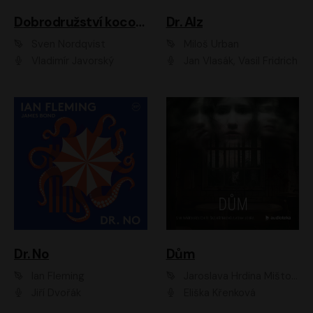
Dobrodružství kocoura Fiškuse a dědy Pettsona 1
Dr. Alz
Sven Nordqvist
Miloš Urban
Vladimír Javorský
Jan Vlasák, Vasil Fridrich
Dr. No
Dům
Ian Fleming
Jaroslava Hrdina Mištová
Jiří Dvořák
Eliška Křenková