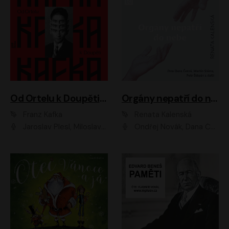
Od Ortelu k Doupěti – tucet Kafkových povídek
Orgány nepatří do nebe
Franz Kafka
Renata Kalenská
Jaroslav Plesl, Miloslav Mejzlík, David Novotný, Lukáš Hlavica, Jaromír Meduna, Václav Neužil, Otakar Brousek ml., Jan Holík, Václav Marhold
Ondřej Novák, Dana Černá, Martin Sláma, Petr Štěpán, Libor Hruška, Filip Jančík, Jakub Urbánek, Barbora Goldmannová, Karolína Zbořilová, Petra Šimberová, Richard Wágner, Klára Sochorová, Šárka Šildová, Zbyšek Horák, Anita Krausová