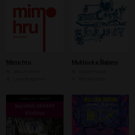
Muklové a Šlajsny
Mimo hru
Daniel Flasza
Jirka Hofreitr
Michal Holán
Leon Ibragimov