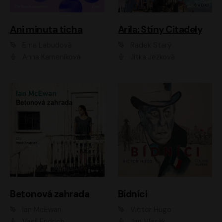
Ani minuta ticha
Arila: Stíny Citadely
Ema Labudová
Radek Starý
Anna Kameníková
Jitka Ježková
Betonová zahrada
Bídníci
Ian McEwan
Victor Hugo
Vasil Fridrich
Jan Vlasák