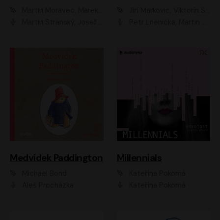
Martin Moravec, Marek Dvořák
Jiří Markovič, Viktorín Šulc
Martin Stránský, Josef Pejchal, Petra Bučková
Petr Lněnička, Martin Zahálka, Barbara Lukešová, Michal Zelenka
Medvídek Paddington
Millennials
Michael Bond
Kateřina Pokorná
Aleš Procházka
Kateřina Pokorná