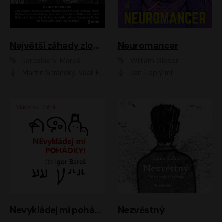
Největší záhady zločinu
Neuromancer
Jaroslav V. Mareš
William Gibson
Martin Stránský, Vasil Fridrich, Filip Jančík, Martin Preiss, Marek Holý, Lukáš Hlavica, Libor Hruška, Jan Maxián, Ladislav Cigánek, Jiří Ployhar, Filip Švarc, Vilém Udatný, Jan Vondráček, Jitka Ježková, Zuzana Slavíková, Michaela Klenková, Lucie Juřičková, Miriam Chytilová, Martina Hudečková
Jan Teplý ml.
Nevykládej mi pohádky
Nezvěstný