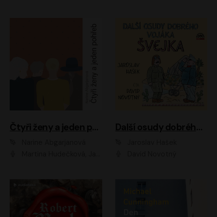
Čtyři ženy a jeden pohřeb
Další osudy dobrého vojáka Švejka
Narine Abgarjanová
Jaroslav Hašek
Martina Hudečková, Jaromír Meduna
David Novotný