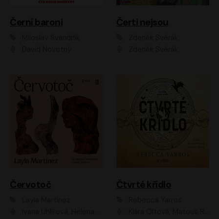
Černí baroni
Čerti nejsou
Miloslav Švandrlík
Zdeněk Svěrák
David Novotný
Zdeněk Svěrák
Červotoč
Čtvrté křídlo
Layla Martinez
Rebecca Yarros
Ivana Uhlířová, Helena Čermáková
Klára Oltová, Matouš Ruml