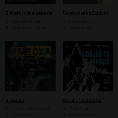
Sittafordská záhada
Skoncovat s Eddym B.
Agatha Christie
Édouard Louis
Otakar Brousek ml.
Daniel Krejčík
Smečka
Smějící se bestie
Tereza Kadečková, Petr Boček, Nelly Černohorská, Ondřej Kocáb, Ludmila Svozilová, Miroslav Pech, Karin Novotná, Jiří Sivok, Martin Štefko, Kateřina Malec Houfková, Tomáš Marton, Madla Pospíšilová Karasová, Michal Březina, Veronika Fiedlerová, Lukáš Vavrečka, Přemysl Krejčík, Mort Castle
Vilém Koubek
Libor Böhm
Martin Stránský