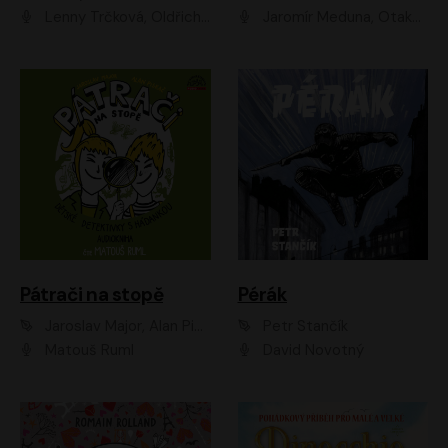
Lenny Trčková, Oldřich Kaiser
Jaromír Meduna, Otakar Brousek ml., Saša Rašilov
Pátrači na stopě
Pérák
Jaroslav Major, Alan Piskač
Petr Stančík
Matouš Ruml
David Novotný