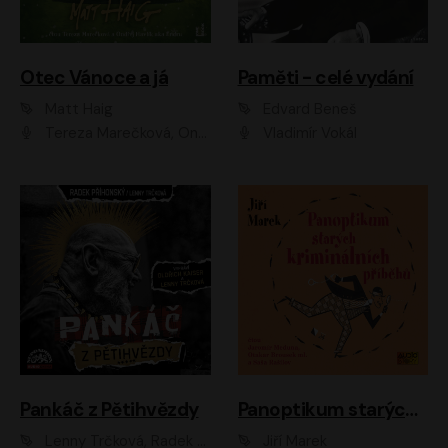
Otec Vánoce a já
Paměti - celé vydání
Matt Haig
Edvard Beneš
Tereza Marečková, Ondřej Endru Havlík
Vladimír Vokál
Pankáč z Pětihvězdy
Panoptikum starých kriminálních příběhů
Lenny Trčková, Radek Příhonský
Jiří Marek