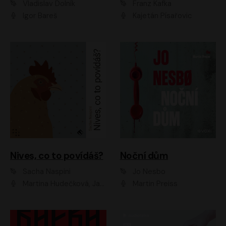
Vladislav Dolník
Franz Kafka
Igor Bareš
Kajetán Písařovic
Nives, co to povídáš?
Noční dům
Sacha Naspini
Jo Nesbo
Martina Hudečková, Jaromír Meduna, Zuzana Slavíková
Martin Preiss