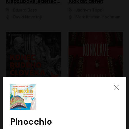
Klapzubova jedenáctka
Kloktat dehet
Eduard Bass
Jáchym Topol
David Novotný
Mark Kristián Hochman
Konec rudého člověka
Konkláve
Světlana Alexijevičová, Daniel Majling
Robert Harris
Jan Sklenář, Jan Staněk, Jan Vondráček, Johanna Tesařová, Klára Sedláčková Ottová, Magdalena Zimová, Marie Poulová, Martin Matejka, Miroslav Zavičár, Pavel Neškudla, Samuel Toman, Šimon Kučera, Štěpánka Fingerhutová, Tomáš Turek
Jan Kolařík
Pinocchio