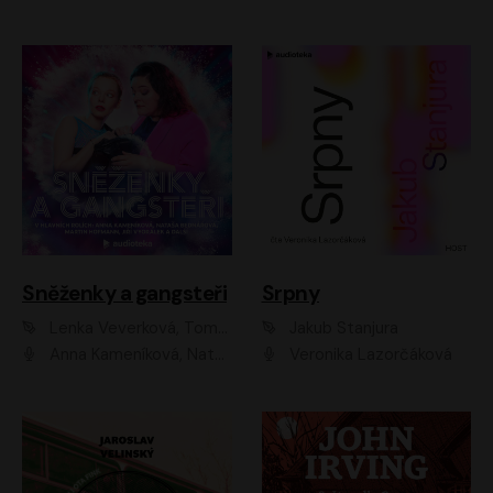
Sněženky a gangsteři
Srpny
Lenka Veverková, Tomáš Dianiška
Jakub Stanjura
Anna Kameníková, Nataša Bednářová, Tereza Hof, Taťjana Medvecká, Zuzana Slavíková, Šimon Krupa, Robert Mikluš, Jiří Vyorálek, Kryštof Hádek, Martin Hofmann, Martin Hruška
Veronika Lazorčáková