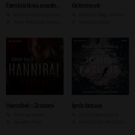
Feministkou snadno a rychle
Grimmové
Kateřina Lišková, Lucie Jarkovská
Kenneth Bøgh Andersen, Benni Bødker
Anita Krausová, Tereza Dočkalová
Ernesto Čekan
Hannibal - Zrození
Ignis fatuus
Thomas Harris
Petra Klabouchová
Jaroslav Plesl
Klára Suchá, Aleš Procházka