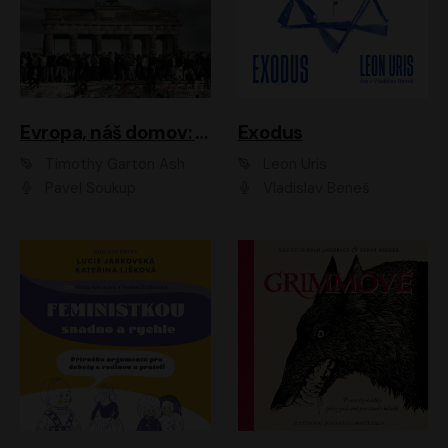
Evropa, náš domov: Od vylodění v Normandii po válku na Ukrajině
Exodus
Timothy Garton Ash
Leon Uris
Pavel Soukup
Vladislav Beneš