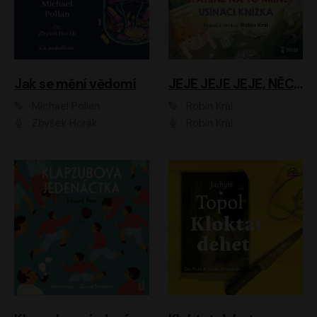
Jak se mění vědomí
JEJE JEJE JEJE, NĚCO SE MI DĚJE + PROBOUZECÍ KNÍŽKA + OPATRNĚ NA TO MRNĚ + USÍNACÍ KNÍŽKA
Michael Pollan
Robin Král
Zbyšek Horák
Robin Král