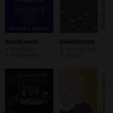
Rozložíš paměť
Rybářská chata
Marek Torčík
Stein Torleif Bjella
Vojtěch Hrabák
Jan Hájek