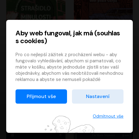
Aby web fungoval, jak má (souhlas
s cookies)
Strašidlo minulosti
Svět podle Garpa
Pro co nejlepší zážitek z procházení webu - aby
Jaroslav Velinský
John Irving
fungovalo vyhledávání, abychom si pamatovali, co
Libor Hruška
David Novotný
máte v košíku, abyste jednoduše zjistili stav vaší
objednávky, abychom vás neobtěžovali nevhodnou
reklamou a abyste se nemuseli pokaždé
přihlašovat.
Proto od vás potřebujeme souhlas se
Přijmout vše
Nastavení
zpracováním souborů cookies
, tj. malých souborů,
které se dočasně ukládají ve vašem prohlížeči.
Děkujeme, že nám ho dáte a pomůžete nám tak
Odmítnout vše
web zlepšovat.