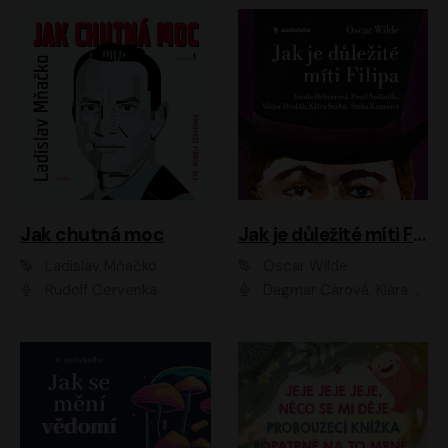
Jak chutná moc
Jak je důležité míti Filipa
Ladislav Mňačko
Oscar Wilde
Rudolf Červenka
Dagmar Čárová, Klára Suchá, Martin Hruška, Otakar Brousek ml., Pavel Neškudla, Radek Hoppe, Šárka Krausová, Vanda Hybnerová, Viktor Dvořák