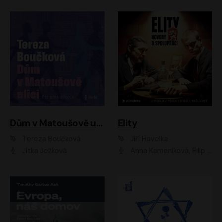
Dům v Matoušově ulici
Elity
Tereza Boučková
Jiří Havelka
Jitka Ježková
Anna Kameníková, Filip Březina, Jiří Lábus, Jiří Vyorálek, Klára Melíšková, Miloslav König, Miroslav Hanuš, Pavla Tomicová, Petr Lněnička, Richard Stanke, Taťjana Medveská, Václav Neužil, Vojtech Vondráček, Zdeněk Piškula