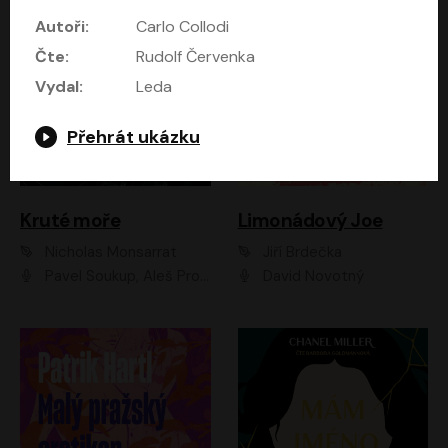
Autoři:
Carlo Collodi
Čte:
Rudolf Červenka
Vydal:
Leda
Přehrát ukázku
Kruté moře
Limonádový Joe
Nicholas Monsarrat
Jiří Brdečka
Pavel Soukup, Aleš Procházka, David Novotný, Marek Holý, Martin Preiss, Jakub Saic, Petr Neskusil, David Matásek, Vasil Fridrich, Pavel Rímský, Zuzana Slavíková, Zbyšek Horák, Martin Zahálka, Luboš Ondráček, Amélie Vránová, Andrea Elsnerová, Anna Theimerová, Antonín Navrátil, Apolena Velsová, Bohdan Tůma, Filip Jančík, Filip Švarc, Jan Škvor, Jiří Köhler, Kateřina Peřinová, Kristýna Nebeská, Kristýna Skružná, Ladislav Cigánek, Libor Terš, Lucie Timíková, Martin Hruška, Martin Stránský, Michal Holán, Michal Jagelka, Milada Vaňkátová, Oldřich Hajlich, Pavel Dytrt, Petr Burian, Petr Gelnar, Radek Hoppe, Radek Škvor, Radovan Vaculík, Richard Fiala, Robert Hájek, Robin Pařík, Roman Hajlich, Roman Říčař, Svatopluk Schuller, Terezie Taberyová, Valentina Vránová, Vojtěch hájek, Zuzana Kajnarová Říčařová
David Novotný