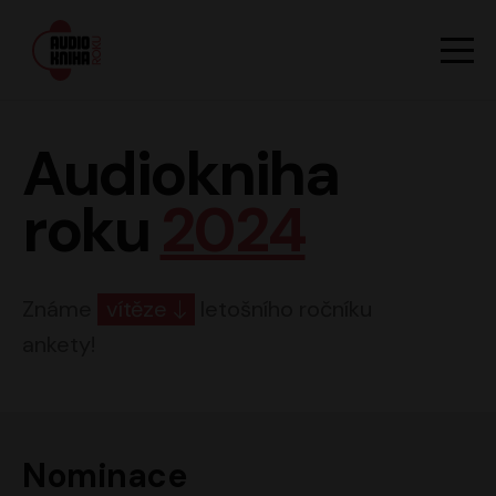
Hlavn
Men
Audiokniha roku
Audiokniha
roku
2024
Známe
vítěze
letošního ročníku
ankety!
Nominace