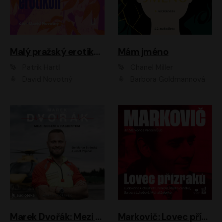
Malý pražský erotikon
Mám jméno
Patrik Hartl
Chanel Miller
David Novotný
Barbora Goldmannová
Marek Dvořák: Mezi nebem a pacientem
Markovič: Lovec přízraků