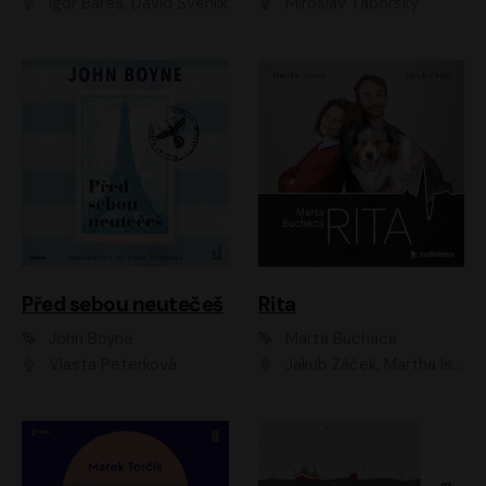
Igor Bareš, David Švehlík
Miroslav Táborský
Před sebou neutečeš
Rita
John Boyne
Marta Buchaca
Vlasta Peterková
Jakub Žáček, Martha Issová