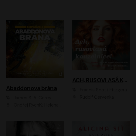
ACH, RUSOVLASÁ KOUZELNICE!
Abaddonova brána
Francis Scott Fitzgerald
Rudolf Červenka
James S. A. Corey
Ondřej Rychlý, Helena Dvořáková, Tereza Císařová, Jan Teplý, Jiří Vyorálek, Matěj Převrátil