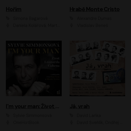
Hořím
Hrabě Monte Cristo
Simona Bagarová
Alexandre Dumas
Daniela Kolářová, Martha Issová, Pavel Řezníček, Klára Melíšková, Kryštof Hádek, Zdeněk Svěrák, Simona Bagarová
Vladislav Beneš
I'm your man: Život Leonarda Cohena
Já, vrah
Sylvie Simmonsová
David Laňka
OneHotBook
David Švehlík, Ondřej Malý, Anna Fialová, Cyril Dobrý, Vojtěch Vondráček, David Novotný, Ladislav Cigánek