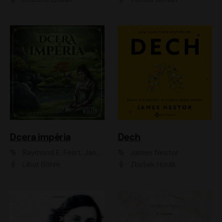
Dcera impéria
Dech
Raymond E. Feist, Janny Wurts
James Nestor
Libor Böhm
Zbyšek Horák