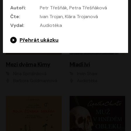
Autoři:
Petr Třešňák, Petra Třešňáková
Čte:
Ivan Trojan, Klára Trojanová
Vydal:
Audiotéka
Přehrát ukázku
Mezi dvěma Kimy
Mladí lvi
Nina Špitálníková
Irwin Shaw
Barbora Goldmannová
Audiotéka