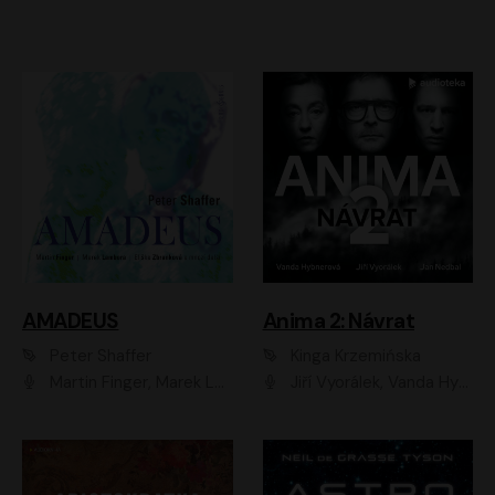
AMADEUS
Anima 2: Návrat
Peter Shaffer
Kinga Krzemińska
Martin Finger, Marek Lambora, Eliška Zbanková, Martin Písařík, Václav Neužil, Kamil Halbich, Aleš Procházka, Miroslav Táborský, Hanuš Bor, Jan Hájek
Jiří Vyorálek, Vanda Hybnerová, Jan Nedbal, Tereza Vilišová, Matylda Miškovská, Johana Tesařová, Jana Boušková, Ivana Uhlířová, Martin Myšička, Dana Černá, Ladislav Frej, Miroslav Hanuš, Zuzana Kronerová, Pavel Neškudla, Luboš Veselý, Jan Holík, Ondřej Malý, Leoš Noha, Karolína Baranová, Jan Battěk, Kryštof Bartoš, Daniela Čermáková, Hanuš Bor, Petr Gojda, Lucie Laňková, Jan Horák Radúz Mácha, Jan Meduna, Marta Menes, Jaromíra Mílová, Michal Sieczkowski, Jiří Suchánek, Anežka Šťastná, Lenka Vrtišková - Nejezchlebová, Jiří Wohanka