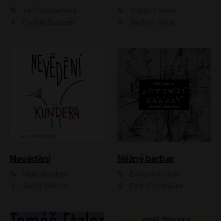
Iva Procházková
Vojtěch Rauer
Ondřej Brousek
Jáchym Šíma
Nevědění
Něžný barbar
Milan Kundera
Bohumil Hrabal
Radúz Mácha
Petr Čtvrtníček