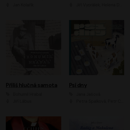
Jan Kolařík
Jiří Vyorálek, Helena Dvořáková, Pavel Šimčík, Ondřej Rychlý, Radek Holub, Filip Kaňkovský, Luboš Veselý, Tomáš Dastlík, Tereza Dočkalová, David Nyč
Příliš hlučná samota
Psí dny
Bohumil Hrabal
Jana Jašová
Jiří Lábus
Petra Špalková, Petr Čtvrtníček