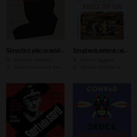
Slovutný pán prezident
Smažená zelená rajčata ve Whistle Stop Cafe
Madeline Vadkerty
Fannie Flaggová
Zuzana Kronerová, František Kovár, Božidara Turzonovová, Ľuboš Kostelný, Kristína Svarinská, Miro Noga, Richard Stanke, Lucia Siposová, Marián Miezga, Dado Nagy, Slávka Halčáková, Peter Rúfus, Filip Tůma, Lukáš Latinák, Dušan Kaprálik, Jana Oľhová, Stano Staško, Michal Hudák, Martin Kaprálik, Robo Jakab, Andrej Bán, Ivan Martinka, Martin Brezović, Patrik Lučan, Ondrej Kořínek, Scarlett Čanakyová, Andrej Žiarovský, Norbert Moravanský, Miro Králik, Marko Vrzgula, Ján Štrbák, Oliver Koniar, Roman Jaroš, Ján Kardoš, Barbora Kardošová, Ivan Kamenec, Madeline Vadkerty
Martina Hudečková