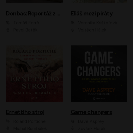
Donbas: Reportáž z ukrajinského konfliktu
Eliáš mezi piráty
Tomáš Forró
Veronika Krištofová
Pavel Batěk
Vojtěch Hájek
Ernettiho stroj
Game changers
Roland Portiche
Dave Asprey
Michal Bumbálek
Zbyšek Horák