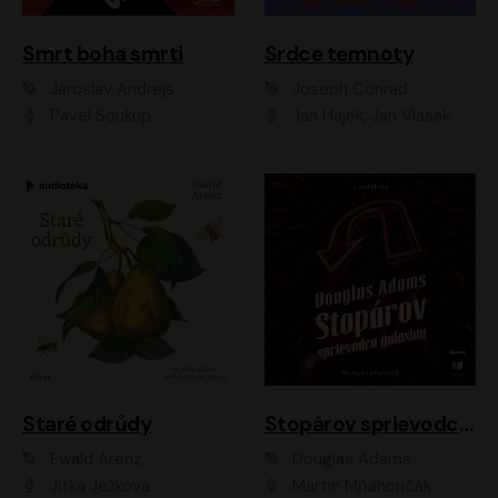
Smrt boha smrti
Srdce temnoty
Jaroslav Andrejs
Joseph Conrad
Pavel Soukup
Jan Hájek, Jan Vlasák
Staré odrůdy
Stopárov sprievodca galaxiou
Ewald Arenz
Douglas Adams
Jitka Ježková
Martin Mňahončák