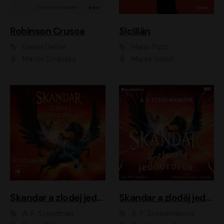
Robinson Crusoe
Sicilián
Daniel Defoe
Mario Puzo
Martin Stránský
Marek Vašut
Skandar a zlodej jednorožcov
Skandar a zloděj jednorožců
A. F. Steadman
A. F. Steadmanová