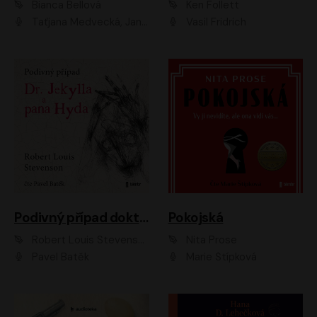
Bianca Bellová
Ken Follett
Taťjana Medvecká, Jan Vlasák
Vasil Fridrich
Podivný případ doktora Jekylla a pana Hyda
Pokojská
Robert Louis Stevenson
Nita Prose
Pavel Batěk
Marie Štípková