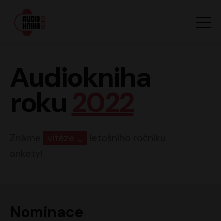
Hlavn
Men
Audiokniha roku
Audiokniha
roku
2022
Známe
vítěze
letošního ročníku
ankety!
Nominace