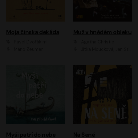
Moja čínska dekáda
Muž v hnědém obleku
Pavel Dvořák ml.
Agatha Christie
Mário Zeumer
Jitka Moučková, Jan Šťastný, Zbyšek Horák
Myši patří do nebe
Na Seně