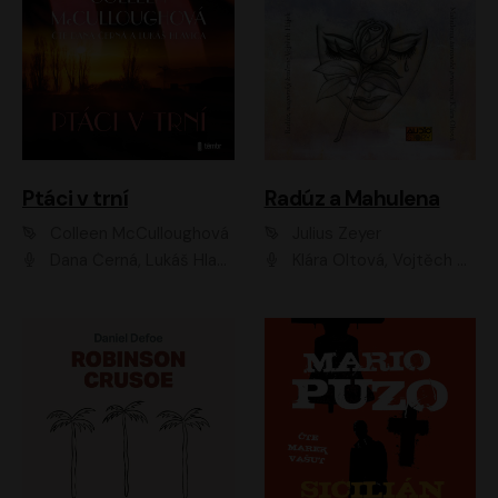
Ptáci v trní
Radúz a Mahulena
Colleen McCulloughová
Julius Zeyer
Dana Černá, Lukáš Hlavica
Klára Oltová, Vojtěch Hájek, Růžena Merunková, Dušan Sitek, Simona Postlerová, Ljuba Krbová, Petr Lněnička, Saša Rašilov