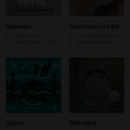
Odysseus
Osmý život (pro Brilku)
James Joyce
Nino Haratischwiliová
Lukáš Hlavica, Jana Stryková
Martina Hudečková
Ostrov
Pilíře země