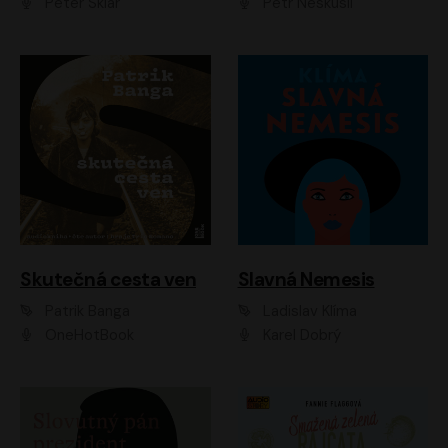
Peter Sklár
Petr Neskusil
Skutečná cesta ven
Slavná Nemesis
Patrik Banga
Ladislav Klíma
OneHotBook
Karel Dobrý