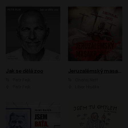
Jak se dělá zoo
Jeruzalémský masakr
Petr Fejk
Ondřej Neff
Petr Fejk
Libor Hruška