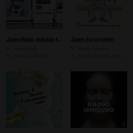
Jsem Baťa, dokážu to!
Jsem tu omylem
Jozef Banáš
Martin Johanna
Luboš Ondráček
Petr Čtvrtníček, Kryštof Hádek, Jiří Lábus, Dana Černá, Miroslav Táborský, Oldřich Navrátil, Milan Šteindler, David Vávra, Marie Tomsová