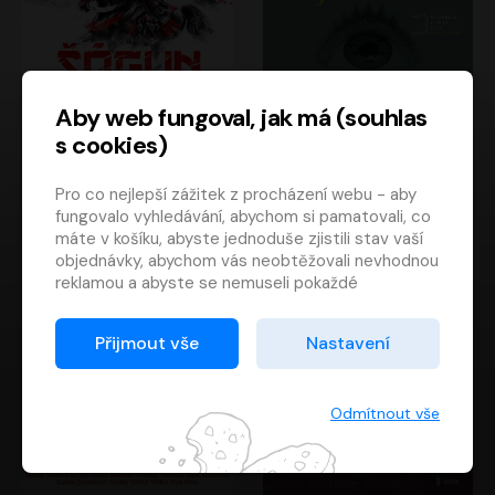
Aby web fungoval, jak má (souhlas
s cookies)
Šógun
Tajemství
Pro co nejlepší zážitek z procházení webu - aby
James Clavell
Tereza Dobiášová
fungovalo vyhledávání, abychom si pamatovali, co
Pavel Soukup
Milena Steinmasslová
máte v košíku, abyste jednoduše zjistili stav vaší
objednávky, abychom vás neobtěžovali nevhodnou
reklamou a abyste se nemuseli pokaždé
přihlašovat.
Proto od vás potřebujeme souhlas se
Přijmout vše
Nastavení
zpracováním souborů cookies
, tj. malých souborů,
které se dočasně ukládají ve vašem prohlížeči.
Děkujeme, že nám ho dáte a pomůžete nám tak
Odmítnout vše
web zlepšovat.