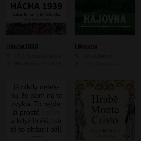
Hácha 1939
Hájovna
Jiří S. Kupka, Lukáš Burian
Karla Kubíková
Milan Enčev, Alžběta Fišerová, Marek Helma, Antonín Hardt, Jitka Sedláčková, Lukáš Burian, Vojtěch Havelka
Lucie Vondráčková