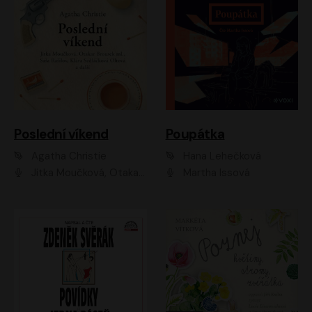
Poslední víkend
Poupátka
Agatha Christie
Hana Lehečková
Jitka Moučková, Otakar Brousek ml., Lenka Termerová, Šárka Krausová, Radek Hoppe, Petr Stach, Viktor Dvořák, Klára Oltová, Andrea Elsnerová, Saša Rašilov, Vojtěch Hájek, Barbora Vágnerová
Martha Issová