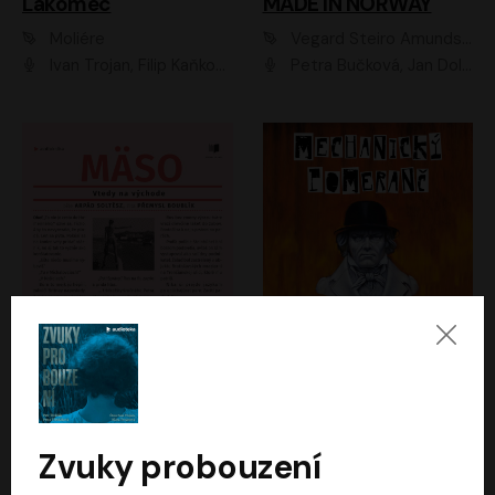
Lakomec
MADE IN NORWAY
Moliére
Vegard Steiro Amundsen
Ivan Trojan, Filip Kaňkovský, Ondřej Brousek, Anežka Šťastná, Klára Suchá, Jaromír Meduna, Dana Černá, Václav Vydra, Jiří Knot, Petr Lněnička, Lubor Šplíchal, Jiří Maryško, Petr Šplíchal
Petra Bučková, Jan Dolanský, Jiří Vyorálek, Ondřej Rychlý, Ondřej Vetchý, Klára Suchá, Jan Vlasák, Jana Stryková, Igor Bareš, Miroslav Etzler
Mäso
Mechanický pomeranč
Arpád Soltész
Anthony Burgess
Přemysl Boublík
David Novotný
Zvuky probouzení