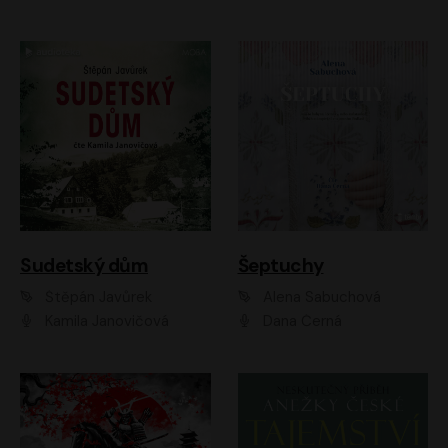
Sudetský dům
Šeptuchy
Štěpán Javůrek
Alena Sabuchová
Kamila Janovičová
Dana Černá