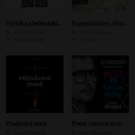
Povídky a jedna báseň
Poznej květiny, stromy, zvířátka
Zdeněk Svěrák
Markéta Vítková
Zdeněk Svěrák
Jiří Kniha
Předávání ohně
Přelet nad kukaččím hnízdem
Peter Podlesný
Dale Wasserman