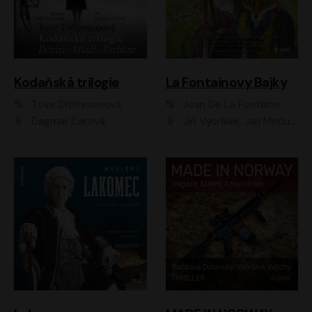
Kodaňská trilogie
La Fontainovy Bajky
Tove Ditlevsenová
Jean De La Fontaine
Dagmar Čárová
Jiří Vyorálek, Jan Meduna, Tereza Vilišová, Jitka Molavcová, Jan Vlasák, Petr Čtvrtníček, Vasil Fridrich, Jan Cina