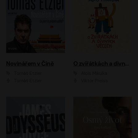
Novinářem v Číně
O zvířátkách a divných věcech
Tomáš Etzler
Alois Mikulka
Tomáš Etzler
Viktor Preiss