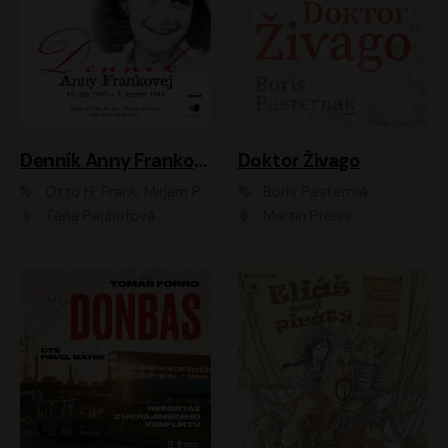
Denník Anny Frankovej
Doktor Živago
Otto H. Frank, Mirjam Pressler
Boris Pasternak
Táňa Pauhofová
Martin Preiss