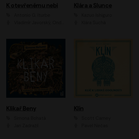
K otevřenému nebi
Klára a Slunce
Antonio G. Iturbe
Kazuo Ishiguro
Vladimír Javorský, Ondřej Brousek
Klára Suchá
Klikař Beny
Klín
Simona Bohatá
Scott Carney
Jan Zadražil
Pavel Nečas