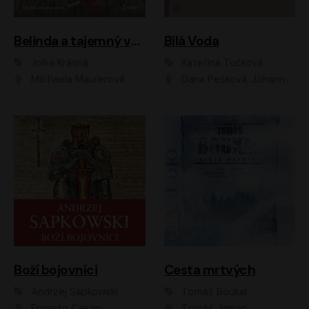
Belinda a tajemný výlet
Bílá Voda
Jolka Krásná
Kateřina Tučková
Michaela Maurerová
Dana Pešková, Johanna Tesařová, Ladislav Cigánek, Libuše Švormová, Oldřich Vlach, Pavla Tomicová, Petr Pochop, Tereza Vítů, Vanda Hybnerová
Boží bojovníci
Cesta mrtvých
Andrzej Sapkowski
Tomáš Boukal
Ernesto Čekan
Tomáš Jirman