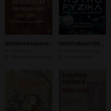
Aristokratka pod palbou lásky
Astrofyzika pro lidi ve spěchu
Evžen Boček
Neil deGrasse Tyson
Veronika Khek Kubařová
Pavel Hromádka