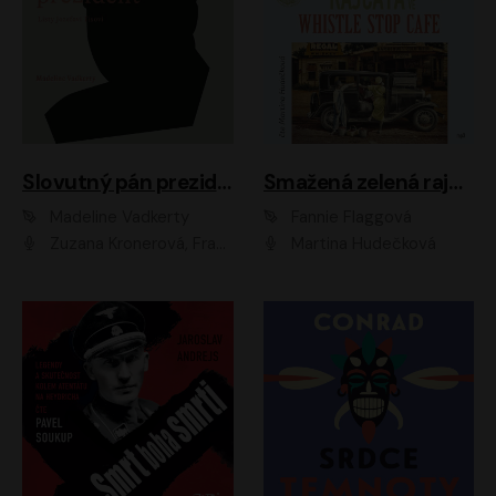
Slovutný pán prezident
Smažená zelená rajčata ve Whistle Stop Cafe
Madeline Vadkerty
Fannie Flaggová
Zuzana Kronerová, František Kovár, Božidara Turzonovová, Ľuboš Kostelný, Kristína Svarinská, Miro Noga, Richard Stanke, Lucia Siposová, Marián Miezga, Dado Nagy, Slávka Halčáková, Peter Rúfus, Filip Tůma, Lukáš Latinák, Dušan Kaprálik, Jana Oľhová, Stano Staško, Michal Hudák, Martin Kaprálik, Robo Jakab, Andrej Bán, Ivan Martinka, Martin Brezović, Patrik Lučan, Ondrej Kořínek, Scarlett Čanakyová, Andrej Žiarovský, Norbert Moravanský, Miro Králik, Marko Vrzgula, Ján Štrbák, Oliver Koniar, Roman Jaroš, Ján Kardoš, Barbora Kardošová, Ivan Kamenec, Madeline Vadkerty
Martina Hudečková