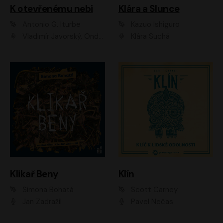
K otevřenému nebi
Klára a Slunce
Antonio G. Iturbe
Kazuo Ishiguro
Vladimír Javorský, Ondřej Brousek
Klára Suchá
Klikař Beny
Klín
Simona Bohatá
Scott Carney
Jan Zadražil
Pavel Nečas