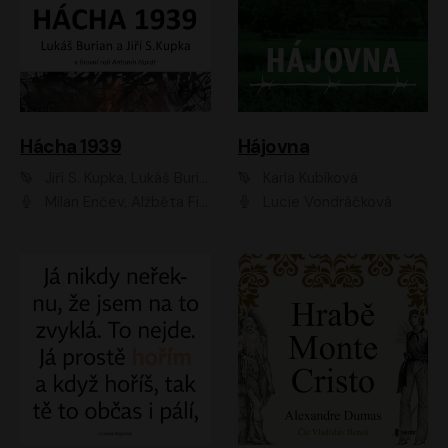
Hácha 1939
Hájovna
Jiří S. Kupka, Lukáš Burian
Karla Kubíková
Milan Enčev, Alžběta Fišerová, Marek Helma, Antonín Hardt, Jitka Sedláčková, Lukáš Burian, Vojtěch Havelka
Lucie Vondráčková