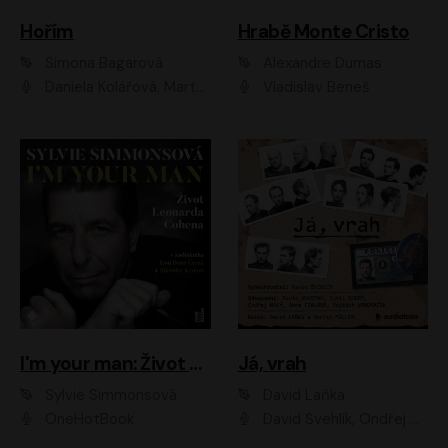
Hořím
Hrabě Monte Cristo
Simona Bagarová
Alexandre Dumas
Daniela Kolářová, Martha Issová, Pavel Řezníček, Klára Melíšková, Kryštof Hádek, Zdeněk Svěrák, Simona Bagarová
Vladislav Beneš
I'm your man: Život Leonarda Cohena
Já, vrah
Sylvie Simmonsová
David Laňka
OneHotBook
David Švehlík, Ondřej Malý, Anna Fialová, Cyril Dobrý, Vojtěch Vondráček, David Novotný, Ladislav Cigánek