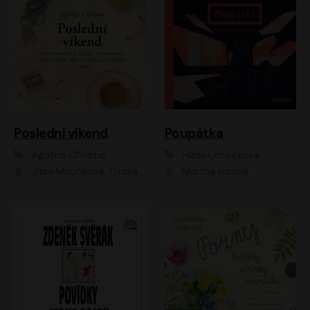
Poslední víkend
Poupátka
Agatha Christie
Hana Lehečková
Jitka Moučková, Otakar Brousek ml., Lenka Termerová, Šárka Krausová, Radek Hoppe, Petr Stach, Viktor Dvořák, Klára Oltová, Andrea Elsnerová, Saša Rašilov, Vojtěch Hájek, Barbora Vágnerová
Martha Issová