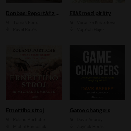
Donbas: Reportáž z ukrajinského konfliktu
Eliáš mezi piráty
Tomáš Forró
Veronika Krištofová
Pavel Batěk
Vojtěch Hájek
Ernettiho stroj
Game changers
Roland Portiche
Dave Asprey
Michal Bumbálek
Zbyšek Horák