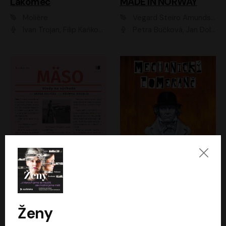
Lakomec
MADE IN NORWAY
Moliére
Vegard Steiro Amundsen
Ivan Trojan, Filip Kaňkovský, Ondřej Brousek, Anežka Šťastná, Klára Suchá, Jaromír Meduna, Dana Černá, Václav Vydra, Jiří Knot, Petr Lněnička, Lubor Šplíchal, Jiří Maryško, Petr Šplíchal
Petra Bučková, Jan Dolanský, Jiří Vyorálek, Ondřej Rychlý, Ondřej Vetchý, Klára Suchá, Jan Vlasák, Jana Stryková, Igor Bareš, Miroslav Etzler
Mäso
Mechanický pomeranč
Arpád Soltész
Anthony Burgess
Přemysl Boublík
David Novotný
Ženy