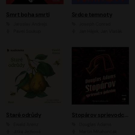
Smrt boha smrti
Srdce temnoty
Jaroslav Andrejs
Joseph Conrad
Pavel Soukup
Jan Hájek, Jan Vlasák
Staré odrůdy
Stopárov sprievodca galaxiou
Ewald Arenz
Douglas Adams
Jitka Ježková
Martin Mňahončák