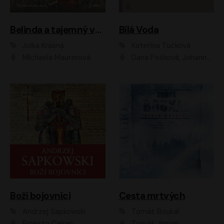
Belinda a tajemný výlet
Bílá Voda
Jolka Krásná
Kateřina Tučková
Michaela Maurerová
Dana Pešková, Johanna Tesařová, Ladislav Cigánek, Libuše Švormová, Oldřich Vlach, Pavla Tomicová, Petr Pochop, Tereza Vítů, Vanda Hybnerová
Boží bojovníci
Cesta mrtvých
Andrzej Sapkowski
Tomáš Boukal
Ernesto Čekan
Tomáš Jirman