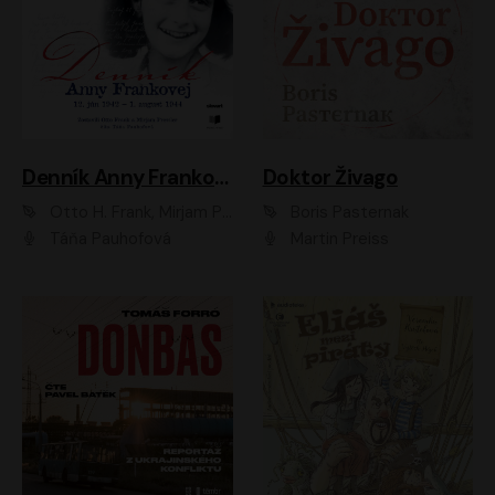
Denník Anny Frankovej
Doktor Živago
Otto H. Frank, Mirjam Pressler
Boris Pasternak
Táňa Pauhofová
Martin Preiss