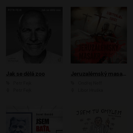
Jak se dělá zoo
Jeruzalémský masakr
Petr Fejk
Ondřej Neff
Petr Fejk
Libor Hruška