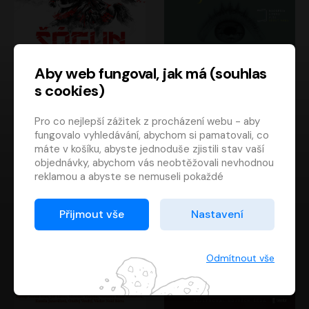
Aby web fungoval, jak má (souhlas
s cookies)
Šógun
Tajemství
Pro co nejlepší zážitek z procházení webu - aby
James Clavell
Tereza Dobiášová
fungovalo vyhledávání, abychom si pamatovali, co
Pavel Soukup
Milena Steinmasslová
máte v košíku, abyste jednoduše zjistili stav vaší
objednávky, abychom vás neobtěžovali nevhodnou
reklamou a abyste se nemuseli pokaždé
přihlašovat.
Proto od vás potřebujeme souhlas se
Přijmout vše
Nastavení
zpracováním souborů cookies
, tj. malých souborů,
které se dočasně ukládají ve vašem prohlížeči.
Děkujeme, že nám ho dáte a pomůžete nám tak
Odmítnout vše
web zlepšovat.