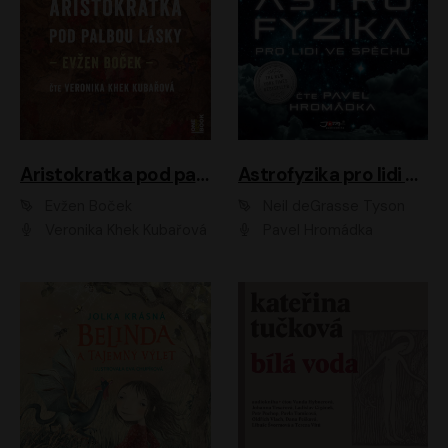
Aristokratka pod palbou lásky
Astrofyzika pro lidi ve spěchu
Evžen Boček
Neil deGrasse Tyson
Veronika Khek Kubařová
Pavel Hromádka