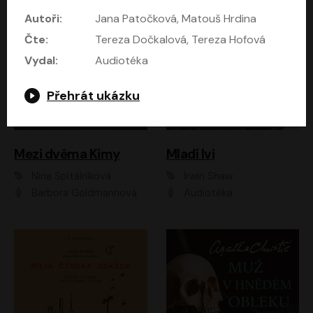
Autoři:
Jana Patočková, Matouš Hrdina
Čte:
Tereza Dočkalová, Tereza Hofová
Vydal:
Audiotéka
Přehrát ukázku
Mezi dvěma Kimy
Mladí lvi
Nina Špitálníková
Irwin Shaw
Barbora Goldmannová
Audiotéka