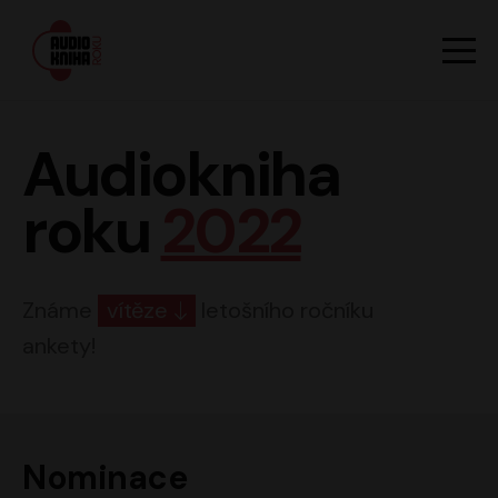
Hlavn
Men
Audiokniha roku
Audiokniha
roku
2022
Známe
vítěze
letošního ročníku
ankety!
Nominace