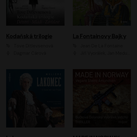
Kodaňská trilogie
La Fontainovy Bajky
Tove Ditlevsenová
Jean De La Fontaine
Dagmar Čárová
Jiří Vyorálek, Jan Meduna, Tereza Vilišová, Jitka Molavcová, Jan Vlasák, Petr Čtvrtníček, Vasil Fridrich, Jan Cina