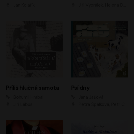
Jan Kolařík
Jiří Vyorálek, Helena Dvořáková, Pavel Šimčík, Ondřej Rychlý, Radek Holub, Filip Kaňkovský, Luboš Veselý, Tomáš Dastlík, Tereza Dočkalová, David Nyč
Příliš hlučná samota
Psí dny
Bohumil Hrabal
Jana Jašová
Jiří Lábus
Petra Špalková, Petr Čtvrtníček