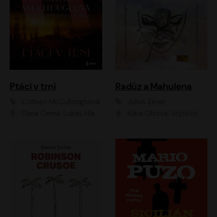
Ptáci v trní
Radúz a Mahulena
Colleen McCulloughová
Julius Zeyer
Dana Černá, Lukáš Hlavica
Klára Oltová, Vojtěch Hájek, Růžena Merunková, Dušan Sitek, Simona Postlerová, Ljuba Krbová, Petr Lněnička, Saša Rašilov