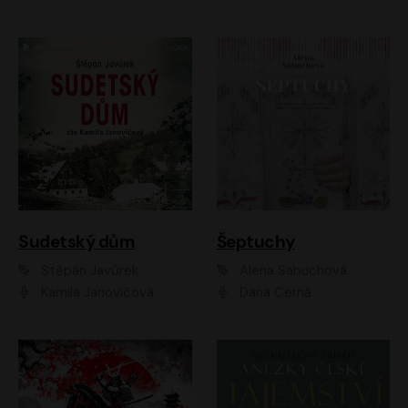
Sudetský dům
Šeptuchy
Štěpán Javůrek
Alena Sabuchová
Kamila Janovičová
Dana Černá