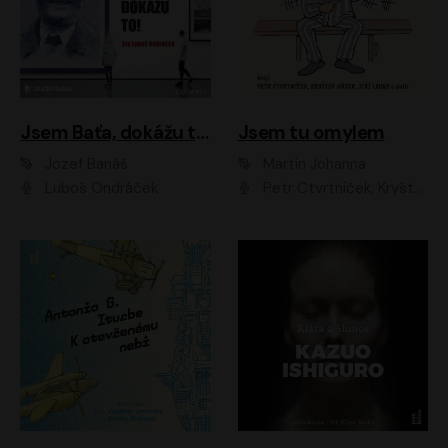
Jsem Baťa, dokážu to!
Jsem tu omylem
Jozef Banáš
Martin Johanna
Luboš Ondráček
Petr Čtvrtníček, Kryštof Hádek, Jiří Lábus, Dana Černá, Miroslav Táborský, Oldřich Navrátil, Milan Šteindler, David Vávra, Marie Tomsová