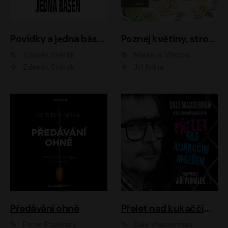
Povídky a jedna báseň
Poznej květiny, stromy, zvířátka
Zdeněk Svěrák
Markéta Vítková
Zdeněk Svěrák
Jiří Kniha
Předávání ohně
Přelet nad kukaččím hnízdem
Peter Podlesný
Dale Wasserman