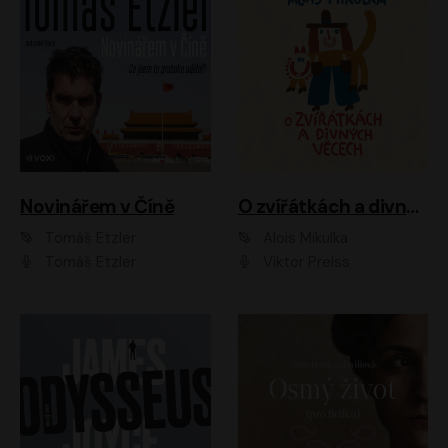
Novinářem v Číně
O zvířátkách a divných věcech
Tomáš Etzler
Alois Mikulka
Tomáš Etzler
Viktor Preiss