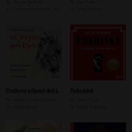
Bianca Bellová
Ken Follett
Taťjana Medvecká, Jan Vlasák
Vasil Fridrich
Podivný případ doktora Jekylla a pana Hyda
Pokojská
Robert Louis Stevenson
Nita Prose
Pavel Batěk
Marie Štípková