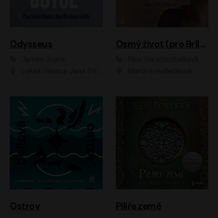
Odysseus
Osmý život (pro Brilku)
James Joyce
Nino Haratischwiliová
Lukáš Hlavica, Jana Stryková
Martina Hudečková
Ostrov
Pilíře země