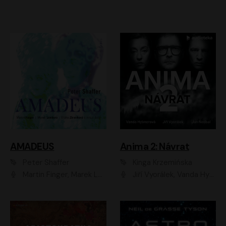
AMADEUS
Anima 2: Návrat
Peter Shaffer
Kinga Krzemińska
Martin Finger, Marek Lambora, Eliška Zbanková, Martin Písařík, Václav Neužil, Kamil Halbich, Aleš Procházka, Miroslav Táborský, Hanuš Bor, Jan Hájek
Jiří Vyorálek, Vanda Hybnerová, Jan Nedbal, Tereza Vilišová, Matylda Miškovská, Johana Tesařová, Jana Boušková, Ivana Uhlířová, Martin Myšička, Dana Černá, Ladislav Frej, Miroslav Hanuš, Zuzana Kronerová, Pavel Neškudla, Luboš Veselý, Jan Holík, Ondřej Malý, Leoš Noha, Karolína Baranová, Jan Battěk, Kryštof Bartoš, Daniela Čermáková, Hanuš Bor, Petr Gojda, Lucie Laňková, Jan Horák Radúz Mácha, Jan Meduna, Marta Menes, Jaromíra Mílová, Michal Sieczkowski, Jiří Suchánek, Anežka Šťastná, Lenka Vrtišková - Nejezchlebová, Jiří Wohanka