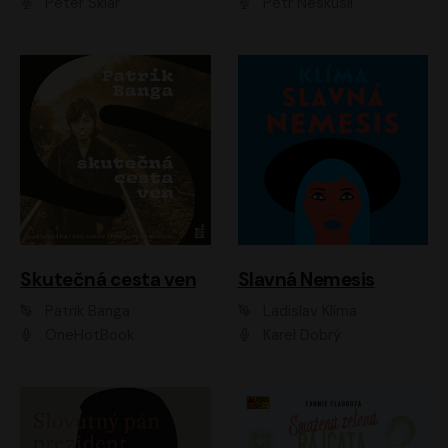
Peter Sklár
Petr Neskusil
Skutečná cesta ven
Slavná Nemesis
Patrik Banga
Ladislav Klíma
OneHotBook
Karel Dobrý