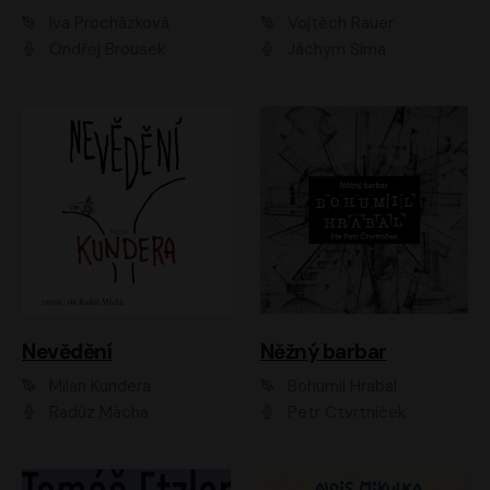
Iva Procházková
Vojtěch Rauer
Ondřej Brousek
Jáchym Šíma
Nevědění
Něžný barbar
Milan Kundera
Bohumil Hrabal
Radúz Mácha
Petr Čtvrtníček