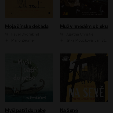
Moja čínska dekáda
Muž v hnědém obleku
Pavel Dvořák ml.
Agatha Christie
Mário Zeumer
Jitka Moučková, Jan Šťastný, Zbyšek Horák
Myši patří do nebe
Na Seně