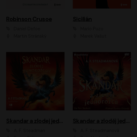
Robinson Crusoe
Sicilián
Daniel Defoe
Mario Puzo
Martin Stránský
Marek Vašut
Skandar a zlodej jednorožcov
Skandar a zloděj jednorožců
A. F. Steadman
A. F. Steadmanová