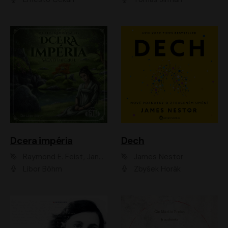
Dcera impéria
Dech
Raymond E. Feist, Janny Wurts
James Nestor
Libor Böhm
Zbyšek Horák