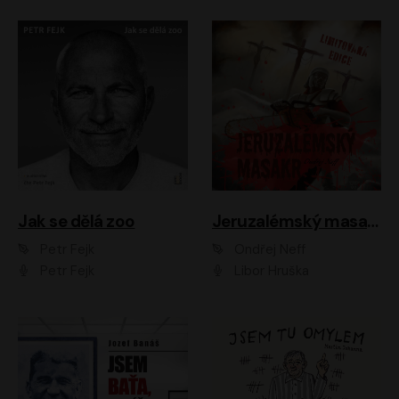
Jak se dělá zoo
Jeruzalémský masakr
Petr Fejk
Ondřej Neff
Petr Fejk
Libor Hruška