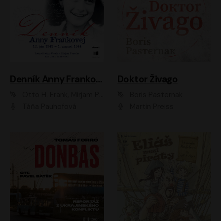
Denník Anny Frankovej
Doktor Živago
Otto H. Frank, Mirjam Pressler
Boris Pasternak
Táňa Pauhofová
Martin Preiss