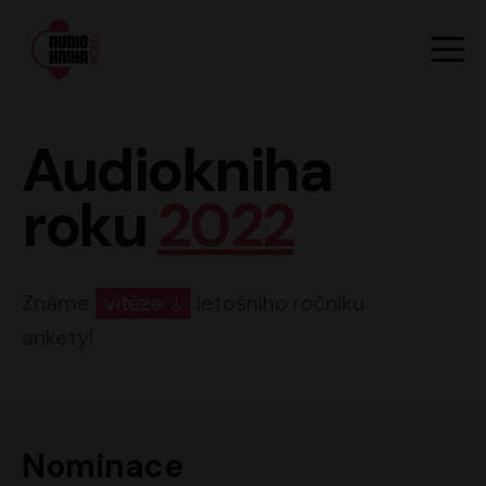
Hlavn
Men
Audiokniha roku
Audiokniha
roku
2022
Známe
vítěze
letošního ročníku
ankety!
Nominace