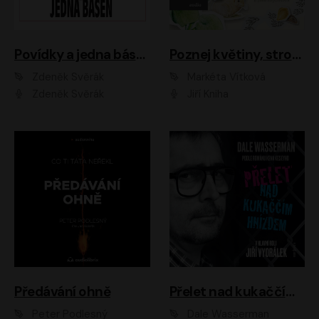
Povídky a jedna báseň
Poznej květiny, stromy, zvířátka
Zdeněk Svěrák
Markéta Vítková
Zdeněk Svěrák
Jiří Kniha
Předávání ohně
Přelet nad kukaččím hnízdem
Peter Podlesný
Dale Wasserman