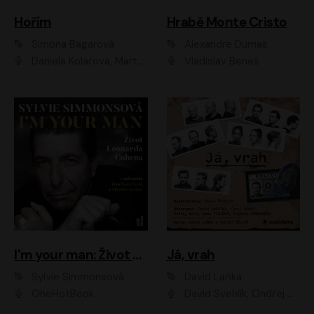
Hořím
Hrabě Monte Cristo
Simona Bagarová
Alexandre Dumas
Daniela Kolářová, Martha Issová, Pavel Řezníček, Klára Melíšková, Kryštof Hádek, Zdeněk Svěrák, Simona Bagarová
Vladislav Beneš
I'm your man: Život Leonarda Cohena
Já, vrah
Sylvie Simmonsová
David Laňka
OneHotBook
David Švehlík, Ondřej Malý, Anna Fialová, Cyril Dobrý, Vojtěch Vondráček, David Novotný, Ladislav Cigánek