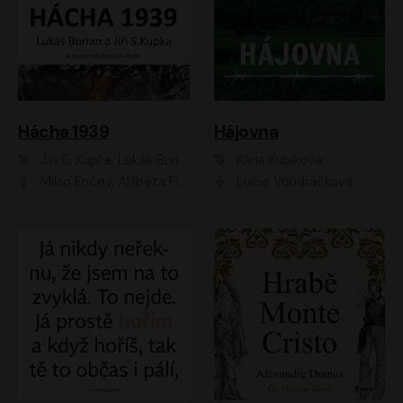
Hácha 1939
Hájovna
Jiří S. Kupka, Lukáš Burian
Karla Kubíková
Milan Enčev, Alžběta Fišerová, Marek Helma, Antonín Hardt, Jitka Sedláčková, Lukáš Burian, Vojtěch Havelka
Lucie Vondráčková