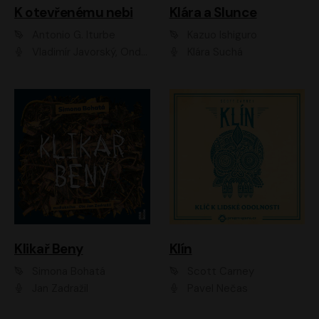
K otevřenému nebi
Klára a Slunce
Antonio G. Iturbe
Kazuo Ishiguro
Vladimír Javorský, Ondřej Brousek
Klára Suchá
Klikař Beny
Klín
Simona Bohatá
Scott Carney
Jan Zadražil
Pavel Nečas