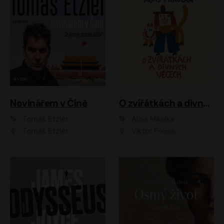
Novinářem v Číně
O zvířátkách a divných věcech
Tomáš Etzler
Alois Mikulka
Tomáš Etzler
Viktor Preiss