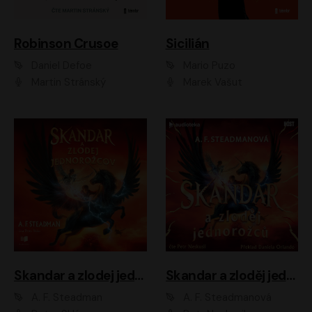
Robinson Crusoe
Sicilián
Daniel Defoe
Mario Puzo
Martin Stránský
Marek Vašut
Skandar a zlodej jednorožcov
Skandar a zloděj jednorožců
A. F. Steadman
A. F. Steadmanová