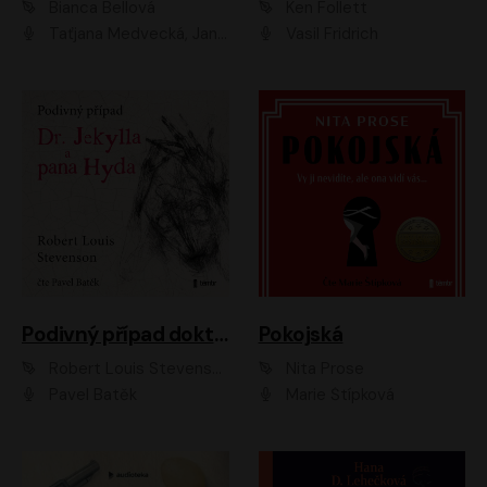
Bianca Bellová
Ken Follett
Taťjana Medvecká, Jan Vlasák
Vasil Fridrich
Podivný případ doktora Jekylla a pana Hyda
Pokojská
Robert Louis Stevenson
Nita Prose
Pavel Batěk
Marie Štípková