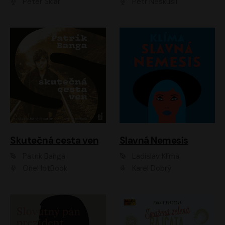
Peter Sklár
Petr Neskusil
Skutečná cesta ven
Slavná Nemesis
Patrik Banga
Ladislav Klíma
OneHotBook
Karel Dobrý