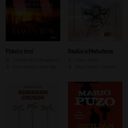
Ptáci v trní
Radúz a Mahulena
Colleen McCulloughová
Julius Zeyer
Dana Černá, Lukáš Hlavica
Klára Oltová, Vojtěch Hájek, Růžena Merunková, Dušan Sitek, Simona Postlerová, Ljuba Krbová, Petr Lněnička, Saša Rašilov