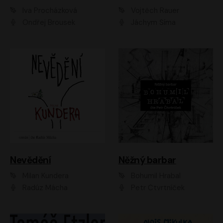
Iva Procházková
Vojtěch Rauer
Ondřej Brousek
Jáchym Šíma
Nevědění
Něžný barbar
Milan Kundera
Bohumil Hrabal
Radúz Mácha
Petr Čtvrtníček