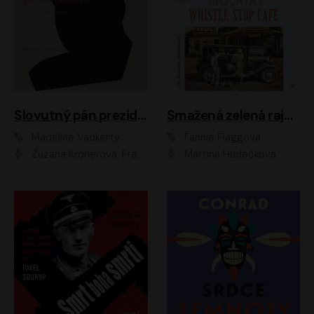
Slovutný pán prezident
Smažená zelená rajčata ve Whistle Stop Cafe
Madeline Vadkerty
Fannie Flaggová
Zuzana Kronerová, František Kovár, Božidara Turzonovová, Ľuboš Kostelný, Kristína Svarinská, Miro Noga, Richard Stanke, Lucia Siposová, Marián Miezga, Dado Nagy, Slávka Halčáková, Peter Rúfus, Filip Tůma, Lukáš Latinák, Dušan Kaprálik, Jana Oľhová, Stano Staško, Michal Hudák, Martin Kaprálik, Robo Jakab, Andrej Bán, Ivan Martinka, Martin Brezović, Patrik Lučan, Ondrej Kořínek, Scarlett Čanakyová, Andrej Žiarovský, Norbert Moravanský, Miro Králik, Marko Vrzgula, Ján Štrbák, Oliver Koniar, Roman Jaroš, Ján Kardoš, Barbora Kardošová, Ivan Kamenec, Madeline Vadkerty
Martina Hudečková