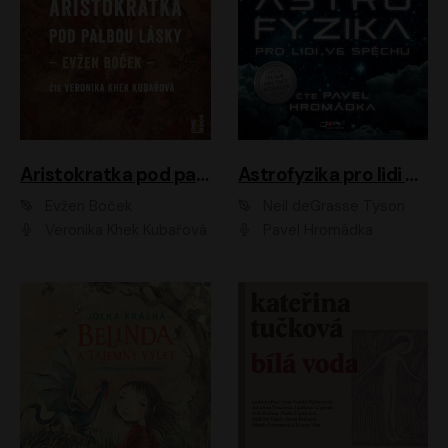
Aristokratka pod palbou lásky
Astrofyzika pro lidi ve spěchu
Evžen Boček
Neil deGrasse Tyson
Veronika Khek Kubařová
Pavel Hromádka