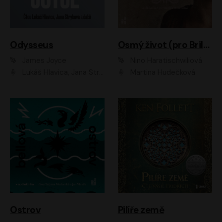
Odysseus
Osmý život (pro Brilku)
James Joyce
Nino Haratischwiliová
Lukáš Hlavica, Jana Stryková
Martina Hudečková
Ostrov
Pilíře země