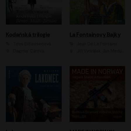
Kodaňská trilogie
La Fontainovy Bajky
Tove Ditlevsenová
Jean De La Fontaine
Dagmar Čárová
Jiří Vyorálek, Jan Meduna, Tereza Vilišová, Jitka Molavcová, Jan Vlasák, Petr Čtvrtníček, Vasil Fridrich, Jan Cina