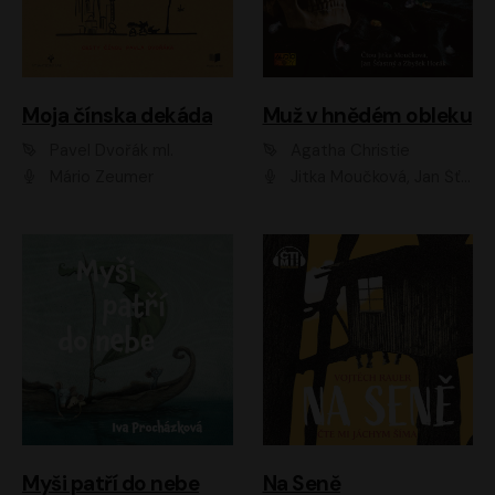
Moja čínska dekáda
Muž v hnědém obleku
Pavel Dvořák ml.
Agatha Christie
Mário Zeumer
Jitka Moučková, Jan Šťastný, Zbyšek Horák
Myši patří do nebe
Na Seně