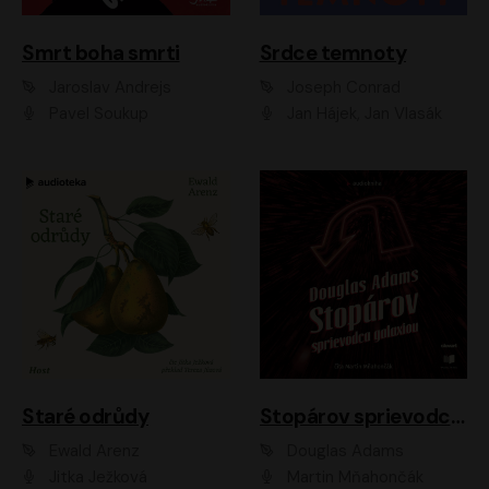
Smrt boha smrti
Srdce temnoty
Jaroslav Andrejs
Joseph Conrad
Pavel Soukup
Jan Hájek, Jan Vlasák
Staré odrůdy
Stopárov sprievodca galaxiou
Ewald Arenz
Douglas Adams
Jitka Ježková
Martin Mňahončák