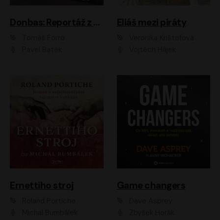
Donbas: Reportáž z ukrajinského konfliktu
Eliáš mezi piráty
Tomáš Forró
Veronika Krištofová
Pavel Batěk
Vojtěch Hájek
Ernettiho stroj
Game changers
Roland Portiche
Dave Asprey
Michal Bumbálek
Zbyšek Horák