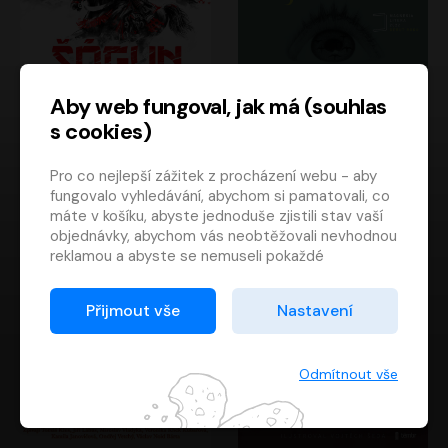
Aby web fungoval, jak má (souhlas
s cookies)
Šógun
Tajemství
Pro co nejlepší zážitek z procházení webu - aby
James Clavell
Tereza Dobiášová
fungovalo vyhledávání, abychom si pamatovali, co
Pavel Soukup
Milena Steinmasslová
máte v košíku, abyste jednoduše zjistili stav vaší
objednávky, abychom vás neobtěžovali nevhodnou
reklamou a abyste se nemuseli pokaždé
přihlašovat.
Proto od vás potřebujeme souhlas se
Přijmout vše
Nastavení
zpracováním souborů cookies
, tj. malých souborů,
které se dočasně ukládají ve vašem prohlížeči.
Děkujeme, že nám ho dáte a pomůžete nám tak
Odmítnout vše
web zlepšovat.