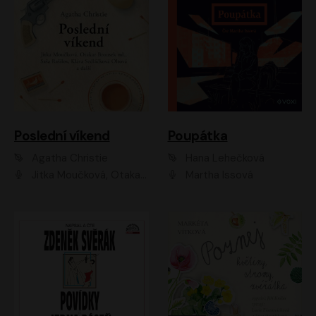
Poslední víkend
Poupátka
Agatha Christie
Hana Lehečková
Jitka Moučková, Otakar Brousek ml., Lenka Termerová, Šárka Krausová, Radek Hoppe, Petr Stach, Viktor Dvořák, Klára Oltová, Andrea Elsnerová, Saša Rašilov, Vojtěch Hájek, Barbora Vágnerová
Martha Issová