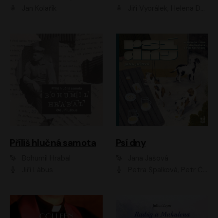
Jan Kolařík
Jiří Vyorálek, Helena Dvořáková, Pavel Šimčík, Ondřej Rychlý, Radek Holub, Filip Kaňkovský, Luboš Veselý, Tomáš Dastlík, Tereza Dočkalová, David Nyč
Příliš hlučná samota
Psí dny
Bohumil Hrabal
Jana Jašová
Jiří Lábus
Petra Špalková, Petr Čtvrtníček