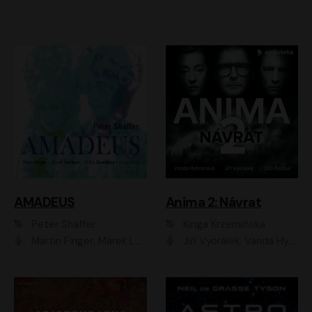
AMADEUS
Anima 2: Návrat
Peter Shaffer
Kinga Krzemińska
Martin Finger, Marek Lambora, Eliška Zbanková, Martin Písařík, Václav Neužil, Kamil Halbich, Aleš Procházka, Miroslav Táborský, Hanuš Bor, Jan Hájek
Jiří Vyorálek, Vanda Hybnerová, Jan Nedbal, Tereza Vilišová, Matylda Miškovská, Johana Tesařová, Jana Boušková, Ivana Uhlířová, Martin Myšička, Dana Černá, Ladislav Frej, Miroslav Hanuš, Zuzana Kronerová, Pavel Neškudla, Luboš Veselý, Jan Holík, Ondřej Malý, Leoš Noha, Karolína Baranová, Jan Battěk, Kryštof Bartoš, Daniela Čermáková, Hanuš Bor, Petr Gojda, Lucie Laňková, Jan Horák Radúz Mácha, Jan Meduna, Marta Menes, Jaromíra Mílová, Michal Sieczkowski, Jiří Suchánek, Anežka Šťastná, Lenka Vrtišková - Nejezchlebová, Jiří Wohanka