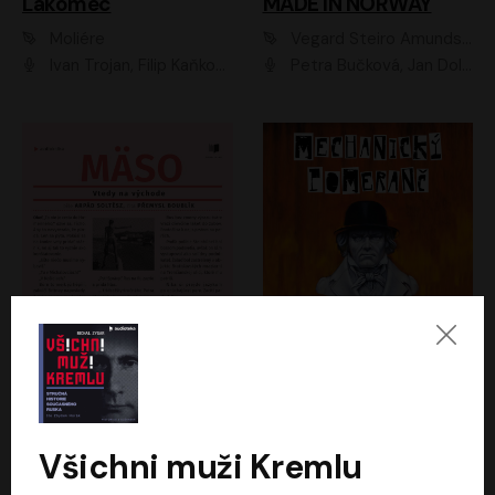
Lakomec
MADE IN NORWAY
Moliére
Vegard Steiro Amundsen
Ivan Trojan, Filip Kaňkovský, Ondřej Brousek, Anežka Šťastná, Klára Suchá, Jaromír Meduna, Dana Černá, Václav Vydra, Jiří Knot, Petr Lněnička, Lubor Šplíchal, Jiří Maryško, Petr Šplíchal
Petra Bučková, Jan Dolanský, Jiří Vyorálek, Ondřej Rychlý, Ondřej Vetchý, Klára Suchá, Jan Vlasák, Jana Stryková, Igor Bareš, Miroslav Etzler
Mäso
Mechanický pomeranč
Arpád Soltész
Anthony Burgess
Přemysl Boublík
David Novotný
Všichni muži Kremlu