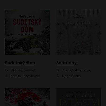
Sudetský dům
Šeptuchy
Štěpán Javůrek
Alena Sabuchová
Kamila Janovičová
Dana Černá