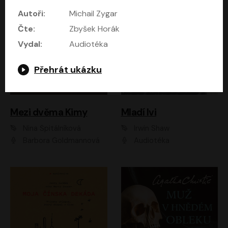
Autoři:
Michail Zygar
Čte:
Zbyšek Horák
Vydal:
Audiotéka
Přehrát ukázku
Mezi dvěma Kimy
Mladí lvi
Nina Špitálníková
Irwin Shaw
Barbora Goldmannová
Audiotéka