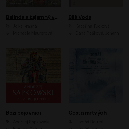
Belinda a tajemný výlet
Bílá Voda
Jolka Krásná
Kateřina Tučková
Michaela Maurerová
Dana Pešková, Johanna Tesařová, Ladislav Cigánek, Libuše Švormová, Oldřich Vlach, Pavla Tomicová, Petr Pochop, Tereza Vítů, Vanda Hybnerová
Boží bojovníci
Cesta mrtvých
Andrzej Sapkowski
Tomáš Boukal
Ernesto Čekan
Tomáš Jirman