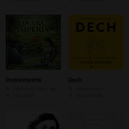
Dcera impéria
Dech
Raymond E. Feist, Janny Wurts
James Nestor
Libor Böhm
Zbyšek Horák