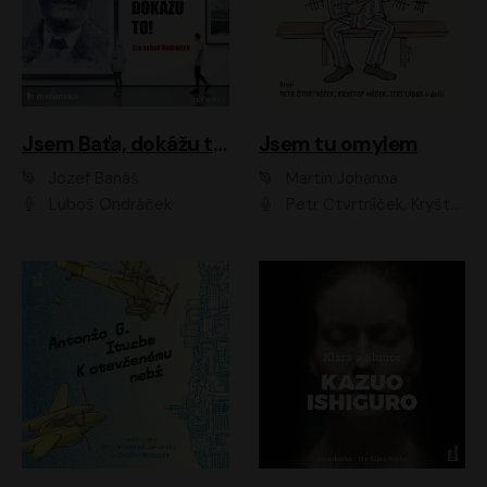
Jsem Baťa, dokážu to!
Jsem tu omylem
Jozef Banáš
Martin Johanna
Luboš Ondráček
Petr Čtvrtníček, Kryštof Hádek, Jiří Lábus, Dana Černá, Miroslav Táborský, Oldřich Navrátil, Milan Šteindler, David Vávra, Marie Tomsová