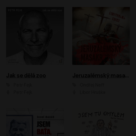
Jak se dělá zoo
Jeruzalémský masakr
Petr Fejk
Ondřej Neff
Petr Fejk
Libor Hruška