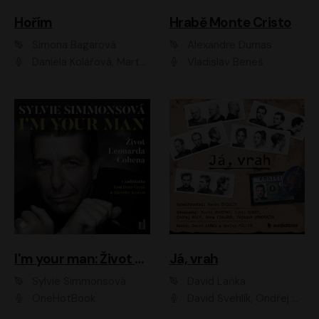
Hořím
Hrabě Monte Cristo
Simona Bagarová
Alexandre Dumas
Daniela Kolářová, Martha Issová, Pavel Řezníček, Klára Melíšková, Kryštof Hádek, Zdeněk Svěrák, Simona Bagarová
Vladislav Beneš
I'm your man: Život Leonarda Cohena
Já, vrah
Sylvie Simmonsová
David Laňka
OneHotBook
David Švehlík, Ondřej Malý, Anna Fialová, Cyril Dobrý, Vojtěch Vondráček, David Novotný, Ladislav Cigánek