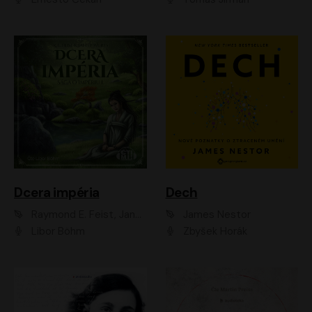
Dcera impéria
Dech
Raymond E. Feist, Janny Wurts
James Nestor
Libor Böhm
Zbyšek Horák