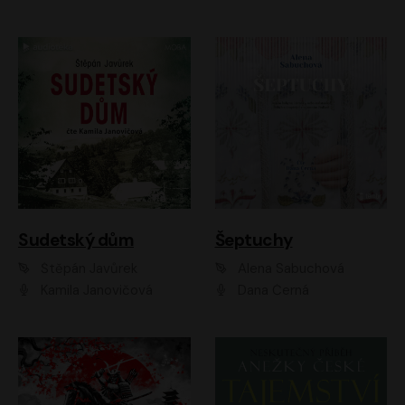
Sudetský dům
Šeptuchy
Štěpán Javůrek
Alena Sabuchová
Kamila Janovičová
Dana Černá