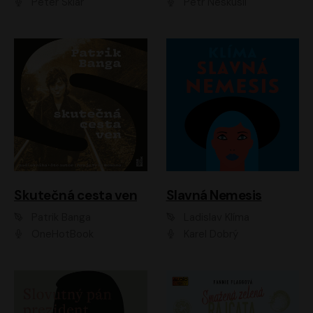
Peter Sklár
Petr Neskusil
Skutečná cesta ven
Slavná Nemesis
Patrik Banga
Ladislav Klíma
OneHotBook
Karel Dobrý