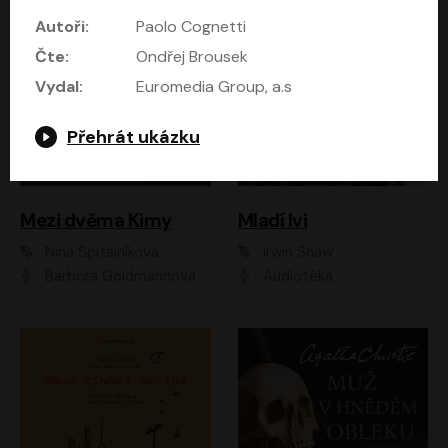
Autoři:
Paolo Cognetti
Čte:
Ondřej Brousek
Vydal:
Euromedia Group, a.s
Přehrát ukázku
Mezi dvěma Kimy
Mladí lvi
Nina Špitálníková
Irwin Shaw
Barbora Goldmannová
Audiotéka