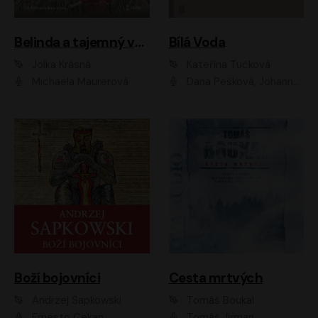
Belinda a tajemný výlet
Bílá Voda
Jolka Krásná
Kateřina Tučková
Michaela Maurerová
Dana Pešková, Johanna Tesařová, Ladislav Cigánek, Libuše Švormová, Oldřich Vlach, Pavla Tomicová, Petr Pochop, Tereza Vítů, Vanda Hybnerová
Boží bojovníci
Cesta mrtvých
Andrzej Sapkowski
Tomáš Boukal
Ernesto Čekan
Tomáš Jirman