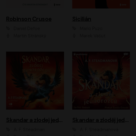
Robinson Crusoe
Sicilián
Daniel Defoe
Mario Puzo
Martin Stránský
Marek Vašut
Skandar a zlodej jednorožcov
Skandar a zloděj jednorožců
A. F. Steadman
A. F. Steadmanová