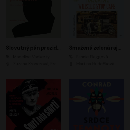
Slovutný pán prezident
Smažená zelená rajčata ve Whistle Stop Cafe
Madeline Vadkerty
Fannie Flaggová
Zuzana Kronerová, František Kovár, Božidara Turzonovová, Ľuboš Kostelný, Kristína Svarinská, Miro Noga, Richard Stanke, Lucia Siposová, Marián Miezga, Dado Nagy, Slávka Halčáková, Peter Rúfus, Filip Tůma, Lukáš Latinák, Dušan Kaprálik, Jana Oľhová, Stano Staško, Michal Hudák, Martin Kaprálik, Robo Jakab, Andrej Bán, Ivan Martinka, Martin Brezović, Patrik Lučan, Ondrej Kořínek, Scarlett Čanakyová, Andrej Žiarovský, Norbert Moravanský, Miro Králik, Marko Vrzgula, Ján Štrbák, Oliver Koniar, Roman Jaroš, Ján Kardoš, Barbora Kardošová, Ivan Kamenec, Madeline Vadkerty
Martina Hudečková