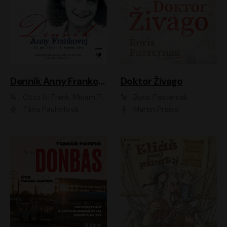
Denník Anny Frankovej
Doktor Živago
Otto H. Frank, Mirjam Pressler
Boris Pasternak
Táňa Pauhofová
Martin Preiss