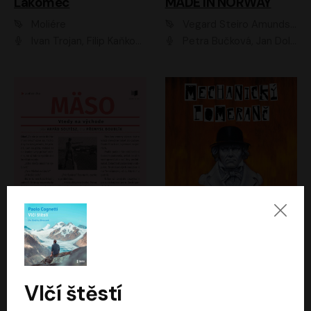
Lakomec
MADE IN NORWAY
Moliére
Vegard Steiro Amundsen
Ivan Trojan, Filip Kaňkovský, Ondřej Brousek, Anežka Šťastná, Klára Suchá, Jaromír Meduna, Dana Černá, Václav Vydra, Jiří Knot, Petr Lněnička, Lubor Šplíchal, Jiří Maryško, Petr Šplíchal
Petra Bučková, Jan Dolanský, Jiří Vyorálek, Ondřej Rychlý, Ondřej Vetchý, Klára Suchá, Jan Vlasák, Jana Stryková, Igor Bareš, Miroslav Etzler
Mäso
Mechanický pomeranč
Arpád Soltész
Anthony Burgess
Přemysl Boublík
David Novotný
Vlčí štěstí