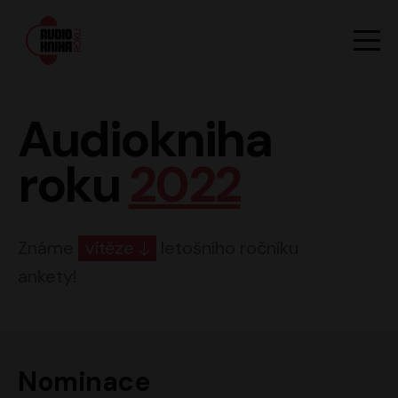
Hlavn
Men
Audiokniha roku
Audiokniha
roku
2022
Známe
vítěze
letošního ročníku
ankety!
Nominace