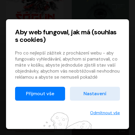
Aby web fungoval, jak má (souhlas
s cookies)
Šógun
Tajemství
Pro co nejlepší zážitek z procházení webu - aby
James Clavell
Tereza Dobiášová
fungovalo vyhledávání, abychom si pamatovali, co
Pavel Soukup
Milena Steinmasslová
máte v košíku, abyste jednoduše zjistili stav vaší
objednávky, abychom vás neobtěžovali nevhodnou
reklamou a abyste se nemuseli pokaždé
přihlašovat.
Proto od vás potřebujeme souhlas se
Přijmout vše
Nastavení
zpracováním souborů cookies
, tj. malých souborů,
které se dočasně ukládají ve vašem prohlížeči.
Děkujeme, že nám ho dáte a pomůžete nám tak
Odmítnout vše
web zlepšovat.