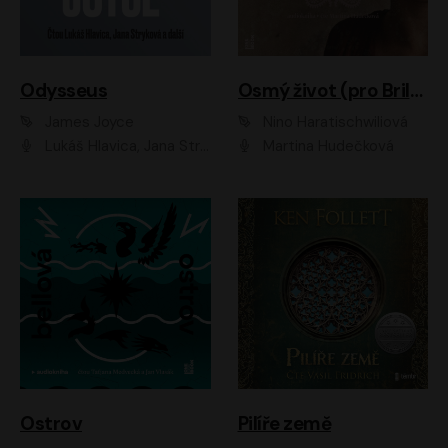
Odysseus
Osmý život (pro Brilku)
James Joyce
Nino Haratischwiliová
Lukáš Hlavica, Jana Stryková
Martina Hudečková
Ostrov
Pilíře země