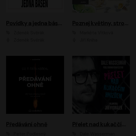
Povídky a jedna báseň
Poznej květiny, stromy, zvířátka
Zdeněk Svěrák
Markéta Vítková
Zdeněk Svěrák
Jiří Kniha
Předávání ohně
Přelet nad kukaččím hnízdem
Peter Podlesný
Dale Wasserman