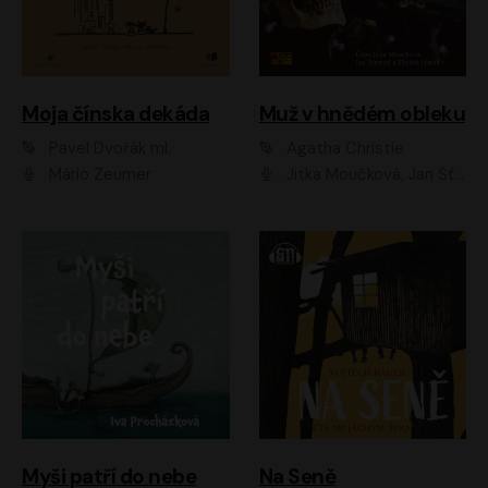
Moja čínska dekáda
Muž v hnědém obleku
Pavel Dvořák ml.
Agatha Christie
Mário Zeumer
Jitka Moučková, Jan Šťastný, Zbyšek Horák
Myši patří do nebe
Na Seně