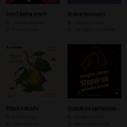
Smrt boha smrti
Srdce temnoty
Jaroslav Andrejs
Joseph Conrad
Pavel Soukup
Jan Hájek, Jan Vlasák
Staré odrůdy
Stopárov sprievodca galaxiou
Ewald Arenz
Douglas Adams
Jitka Ježková
Martin Mňahončák