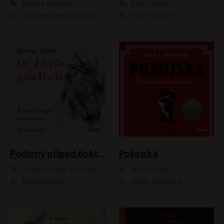
Bianca Bellová
Ken Follett
Taťjana Medvecká, Jan Vlasák
Vasil Fridrich
Podivný případ doktora Jekylla a pana Hyda
Pokojská
Robert Louis Stevenson
Nita Prose
Pavel Batěk
Marie Štípková