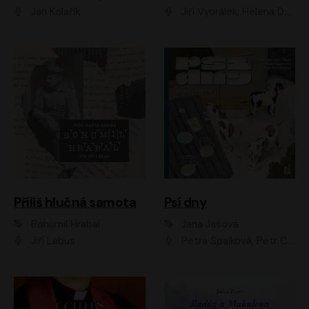
Jan Kolařík
Jiří Vyorálek, Helena Dvořáková, Pavel Šimčík, Ondřej Rychlý, Radek Holub, Filip Kaňkovský, Luboš Veselý, Tomáš Dastlík, Tereza Dočkalová, David Nyč
Příliš hlučná samota
Psí dny
Bohumil Hrabal
Jana Jašová
Jiří Lábus
Petra Špalková, Petr Čtvrtníček