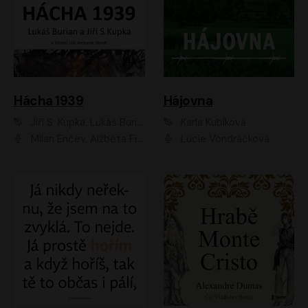
Hácha 1939
Hájovna
Jiří S. Kupka, Lukáš Burian
Karla Kubíková
Milan Enčev, Alžběta Fišerová, Marek Helma, Antonín Hardt, Jitka Sedláčková, Lukáš Burian, Vojtěch Havelka
Lucie Vondráčková