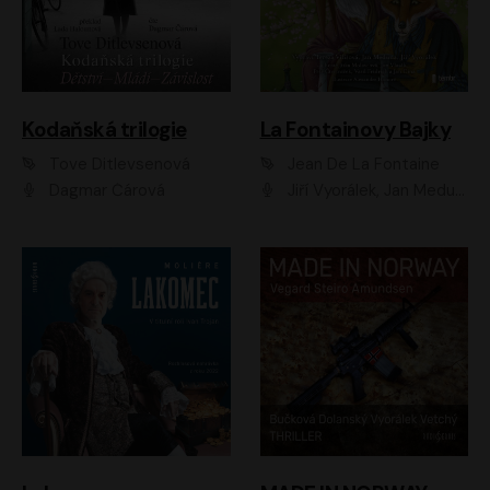
Kodaňská trilogie
La Fontainovy Bajky
Tove Ditlevsenová
Jean De La Fontaine
Dagmar Čárová
Jiří Vyorálek, Jan Meduna, Tereza Vilišová, Jitka Molavcová, Jan Vlasák, Petr Čtvrtníček, Vasil Fridrich, Jan Cina