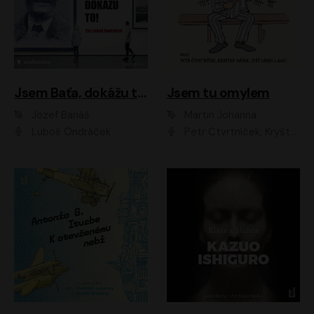
Jsem Baťa, dokážu to!
Jsem tu omylem
Jozef Banáš
Martin Johanna
Luboš Ondráček
Petr Čtvrtníček, Kryštof Hádek, Jiří Lábus, Dana Černá, Miroslav Táborský, Oldřich Navrátil, Milan Šteindler, David Vávra, Marie Tomsová