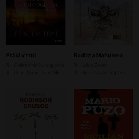
Ptáci v trní
Radúz a Mahulena
Colleen McCulloughová
Julius Zeyer
Dana Černá, Lukáš Hlavica
Klára Oltová, Vojtěch Hájek, Růžena Merunková, Dušan Sitek, Simona Postlerová, Ljuba Krbová, Petr Lněnička, Saša Rašilov