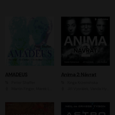
AMADEUS
Anima 2: Návrat
Peter Shaffer
Kinga Krzemińska
Martin Finger, Marek Lambora, Eliška Zbanková, Martin Písařík, Václav Neužil, Kamil Halbich, Aleš Procházka, Miroslav Táborský, Hanuš Bor, Jan Hájek
Jiří Vyorálek, Vanda Hybnerová, Jan Nedbal, Tereza Vilišová, Matylda Miškovská, Johana Tesařová, Jana Boušková, Ivana Uhlířová, Martin Myšička, Dana Černá, Ladislav Frej, Miroslav Hanuš, Zuzana Kronerová, Pavel Neškudla, Luboš Veselý, Jan Holík, Ondřej Malý, Leoš Noha, Karolína Baranová, Jan Battěk, Kryštof Bartoš, Daniela Čermáková, Hanuš Bor, Petr Gojda, Lucie Laňková, Jan Horák Radúz Mácha, Jan Meduna, Marta Menes, Jaromíra Mílová, Michal Sieczkowski, Jiří Suchánek, Anežka Šťastná, Lenka Vrtišková - Nejezchlebová, Jiří Wohanka