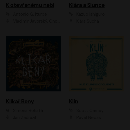
K otevřenému nebi
Klára a Slunce
Antonio G. Iturbe
Kazuo Ishiguro
Vladimír Javorský, Ondřej Brousek
Klára Suchá
Klikař Beny
Klín
Simona Bohatá
Scott Carney
Jan Zadražil
Pavel Nečas