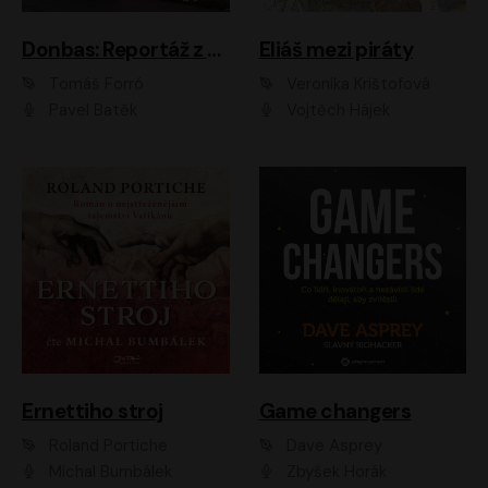
Donbas: Reportáž z ukrajinského konfliktu
Eliáš mezi piráty
Tomáš Forró
Veronika Krištofová
Pavel Batěk
Vojtěch Hájek
Ernettiho stroj
Game changers
Roland Portiche
Dave Asprey
Michal Bumbálek
Zbyšek Horák