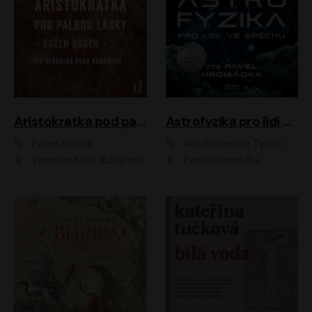
Aristokratka pod palbou lásky
Astrofyzika pro lidi ve spěchu
Evžen Boček
Neil deGrasse Tyson
Veronika Khek Kubařová
Pavel Hromádka