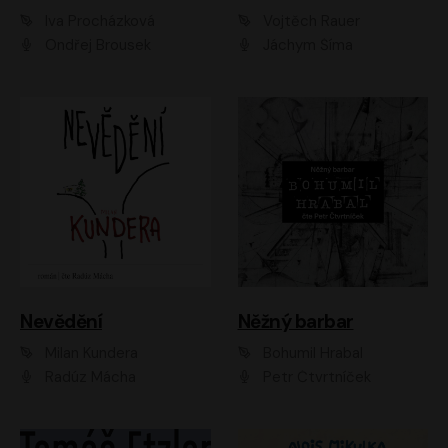
Iva Procházková
Vojtěch Rauer
Ondřej Brousek
Jáchym Šíma
Nevědění
Něžný barbar
Milan Kundera
Bohumil Hrabal
Radúz Mácha
Petr Čtvrtníček