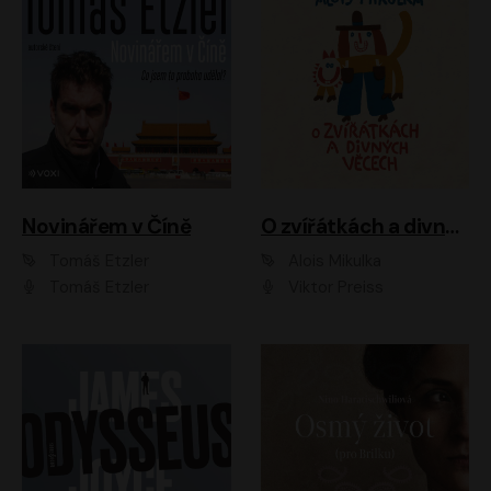
Novinářem v Číně
O zvířátkách a divných věcech
Tomáš Etzler
Alois Mikulka
Tomáš Etzler
Viktor Preiss