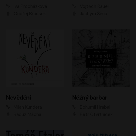
Iva Procházková
Vojtěch Rauer
Ondřej Brousek
Jáchym Šíma
Nevědění
Něžný barbar
Milan Kundera
Bohumil Hrabal
Radúz Mácha
Petr Čtvrtníček