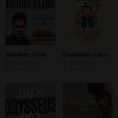
Novinářem v Číně
O zvířátkách a divných věcech
Tomáš Etzler
Alois Mikulka
Tomáš Etzler
Viktor Preiss