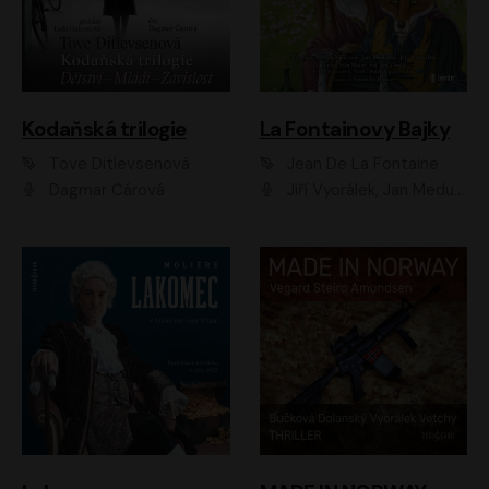
Kodaňská trilogie
La Fontainovy Bajky
Tove Ditlevsenová
Jean De La Fontaine
Dagmar Čárová
Jiří Vyorálek, Jan Meduna, Tereza Vilišová, Jitka Molavcová, Jan Vlasák, Petr Čtvrtníček, Vasil Fridrich, Jan Cina