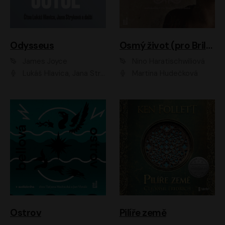
Odysseus
Osmý život (pro Brilku)
James Joyce
Nino Haratischwiliová
Lukáš Hlavica, Jana Stryková
Martina Hudečková
Ostrov
Pilíře země