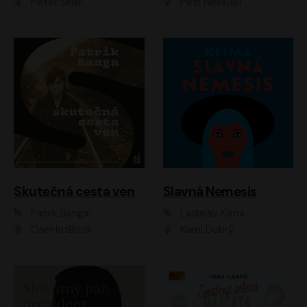
Peter Sklár
Petr Neskusil
Skutečná cesta ven
Slavná Nemesis
Patrik Banga
Ladislav Klíma
OneHotBook
Karel Dobrý