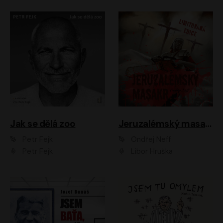
Jak se dělá zoo
Jeruzalémský masakr
Petr Fejk
Ondřej Neff
Petr Fejk
Libor Hruška