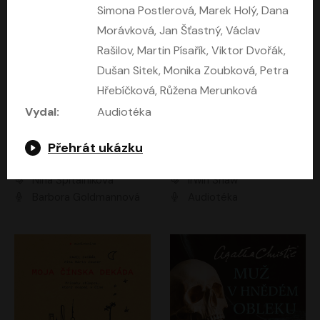
Simona Postlerová, Marek Holý, Dana
Morávková, Jan Šťastný, Václav
Rašilov, Martin Písařík, Viktor Dvořák,
Dušan Sitek, Monika Zoubková, Petra
Hřebíčková, Růžena Merunková
Vydal:
Audiotéka
Přehrát ukázku
Mezi dvěma Kimy
Mladí lvi
Nina Špitálníková
Irwin Shaw
Barbora Goldmannová
Audiotéka