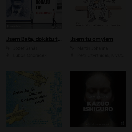
Jsem Baťa, dokážu to!
Jsem tu omylem
Jozef Banáš
Martin Johanna
Luboš Ondráček
Petr Čtvrtníček, Kryštof Hádek, Jiří Lábus, Dana Černá, Miroslav Táborský, Oldřich Navrátil, Milan Šteindler, David Vávra, Marie Tomsová