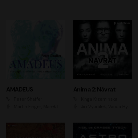
AMADEUS
Anima 2: Návrat
Peter Shaffer
Kinga Krzemińska
Martin Finger, Marek Lambora, Eliška Zbanková, Martin Písařík, Václav Neužil, Kamil Halbich, Aleš Procházka, Miroslav Táborský, Hanuš Bor, Jan Hájek
Jiří Vyorálek, Vanda Hybnerová, Jan Nedbal, Tereza Vilišová, Matylda Miškovská, Johana Tesařová, Jana Boušková, Ivana Uhlířová, Martin Myšička, Dana Černá, Ladislav Frej, Miroslav Hanuš, Zuzana Kronerová, Pavel Neškudla, Luboš Veselý, Jan Holík, Ondřej Malý, Leoš Noha, Karolína Baranová, Jan Battěk, Kryštof Bartoš, Daniela Čermáková, Hanuš Bor, Petr Gojda, Lucie Laňková, Jan Horák Radúz Mácha, Jan Meduna, Marta Menes, Jaromíra Mílová, Michal Sieczkowski, Jiří Suchánek, Anežka Šťastná, Lenka Vrtišková - Nejezchlebová, Jiří Wohanka