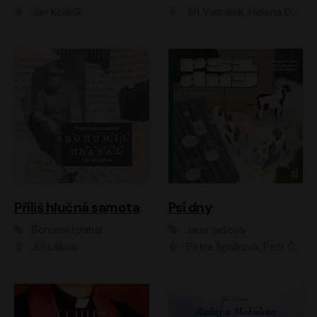
Jan Kolařík
Jiří Vyorálek, Helena Dvořáková, Pavel Šimčík, Ondřej Rychlý, Radek Holub, Filip Kaňkovský, Luboš Veselý, Tomáš Dastlík, Tereza Dočkalová, David Nyč
Příliš hlučná samota
Psí dny
Bohumil Hrabal
Jana Jašová
Jiří Lábus
Petra Špalková, Petr Čtvrtníček