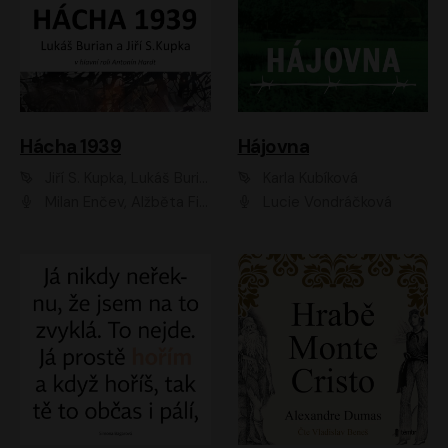
Hácha 1939
Hájovna
Jiří S. Kupka, Lukáš Burian
Karla Kubíková
Milan Enčev, Alžběta Fišerová, Marek Helma, Antonín Hardt, Jitka Sedláčková, Lukáš Burian, Vojtěch Havelka
Lucie Vondráčková