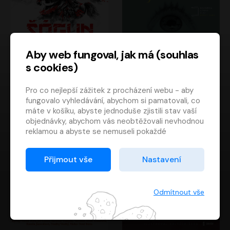
Aby web fungoval, jak má (souhlas
s cookies)
Šógun
Tajemství
Pro co nejlepší zážitek z procházení webu - aby
James Clavell
Tereza Dobiášová
fungovalo vyhledávání, abychom si pamatovali, co
Pavel Soukup
Milena Steinmasslová
máte v košíku, abyste jednoduše zjistili stav vaší
objednávky, abychom vás neobtěžovali nevhodnou
reklamou a abyste se nemuseli pokaždé
přihlašovat.
Proto od vás potřebujeme souhlas se
Přijmout vše
Nastavení
zpracováním souborů cookies
, tj. malých souborů,
které se dočasně ukládají ve vašem prohlížeči.
Děkujeme, že nám ho dáte a pomůžete nám tak
Odmítnout vše
web zlepšovat.