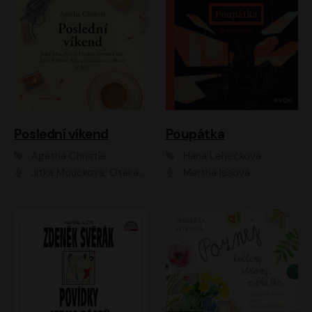
Poslední víkend
Poupátka
Agatha Christie
Hana Lehečková
Jitka Moučková, Otakar Brousek ml., Lenka Termerová, Šárka Krausová, Radek Hoppe, Petr Stach, Viktor Dvořák, Klára Oltová, Andrea Elsnerová, Saša Rašilov, Vojtěch Hájek, Barbora Vágnerová
Martha Issová