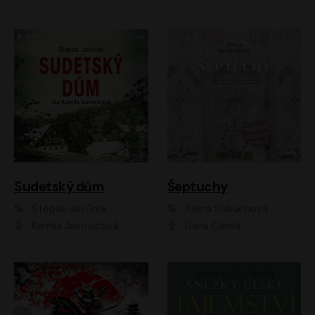
Sudetský dům
Šeptuchy
Štěpán Javůrek
Alena Sabuchová
Kamila Janovičová
Dana Černá