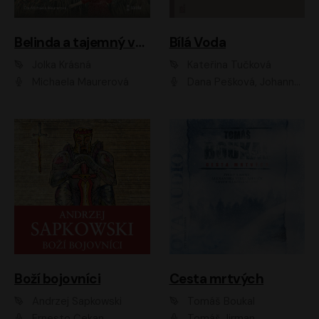
Belinda a tajemný výlet
Bílá Voda
Jolka Krásná
Kateřina Tučková
Michaela Maurerová
Dana Pešková, Johanna Tesařová, Ladislav Cigánek, Libuše Švormová, Oldřich Vlach, Pavla Tomicová, Petr Pochop, Tereza Vítů, Vanda Hybnerová
Boží bojovníci
Cesta mrtvých
Andrzej Sapkowski
Tomáš Boukal
Ernesto Čekan
Tomáš Jirman