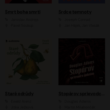
Smrt boha smrti
Srdce temnoty
Jaroslav Andrejs
Joseph Conrad
Pavel Soukup
Jan Hájek, Jan Vlasák
Staré odrůdy
Stopárov sprievodca galaxiou
Ewald Arenz
Douglas Adams
Jitka Ježková
Martin Mňahončák