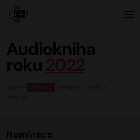
Hlavn
Men
Audiokniha roku
Audiokniha
roku
2022
Známe
vítěze
letošního ročníku
ankety!
Nominace