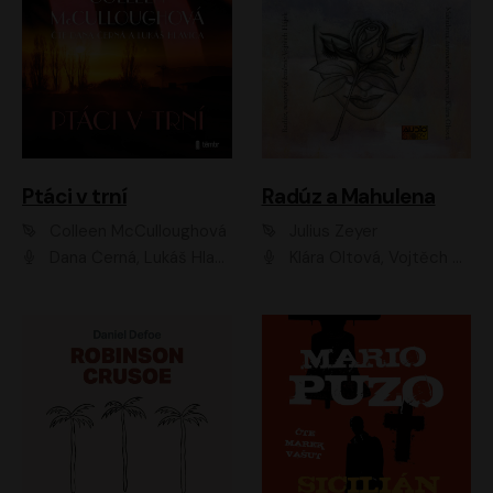
Ptáci v trní
Radúz a Mahulena
Colleen McCulloughová
Julius Zeyer
Dana Černá, Lukáš Hlavica
Klára Oltová, Vojtěch Hájek, Růžena Merunková, Dušan Sitek, Simona Postlerová, Ljuba Krbová, Petr Lněnička, Saša Rašilov