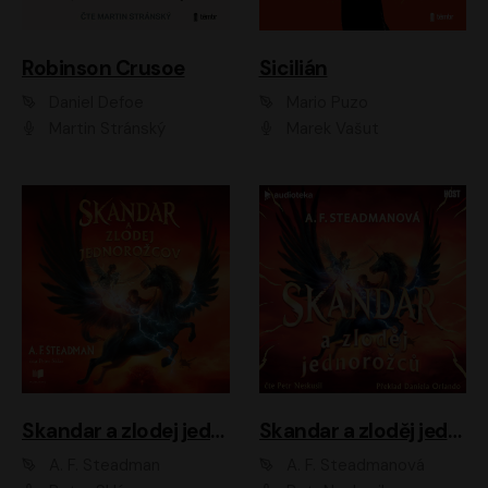
Robinson Crusoe
Sicilián
Daniel Defoe
Mario Puzo
Martin Stránský
Marek Vašut
Skandar a zlodej jednorožcov
Skandar a zloděj jednorožců
A. F. Steadman
A. F. Steadmanová