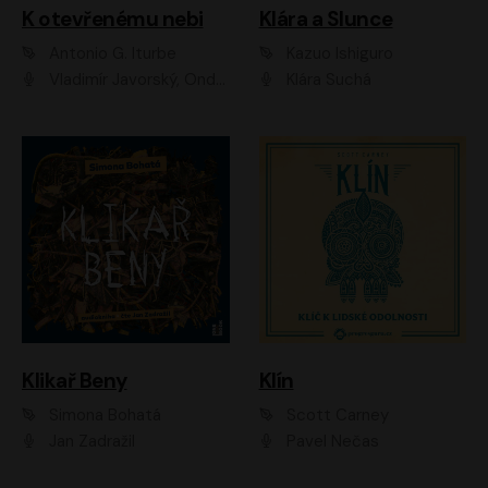
K otevřenému nebi
Klára a Slunce
Antonio G. Iturbe
Kazuo Ishiguro
Vladimír Javorský, Ondřej Brousek
Klára Suchá
Klikař Beny
Klín
Simona Bohatá
Scott Carney
Jan Zadražil
Pavel Nečas