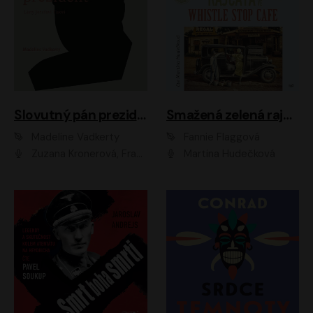
Slovutný pán prezident
Smažená zelená rajčata ve Whistle Stop Cafe
Madeline Vadkerty
Fannie Flaggová
Zuzana Kronerová, František Kovár, Božidara Turzonovová, Ľuboš Kostelný, Kristína Svarinská, Miro Noga, Richard Stanke, Lucia Siposová, Marián Miezga, Dado Nagy, Slávka Halčáková, Peter Rúfus, Filip Tůma, Lukáš Latinák, Dušan Kaprálik, Jana Oľhová, Stano Staško, Michal Hudák, Martin Kaprálik, Robo Jakab, Andrej Bán, Ivan Martinka, Martin Brezović, Patrik Lučan, Ondrej Kořínek, Scarlett Čanakyová, Andrej Žiarovský, Norbert Moravanský, Miro Králik, Marko Vrzgula, Ján Štrbák, Oliver Koniar, Roman Jaroš, Ján Kardoš, Barbora Kardošová, Ivan Kamenec, Madeline Vadkerty
Martina Hudečková