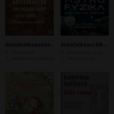
Aristokratka pod palbou lásky
Astrofyzika pro lidi ve spěchu
Evžen Boček
Neil deGrasse Tyson
Veronika Khek Kubařová
Pavel Hromádka