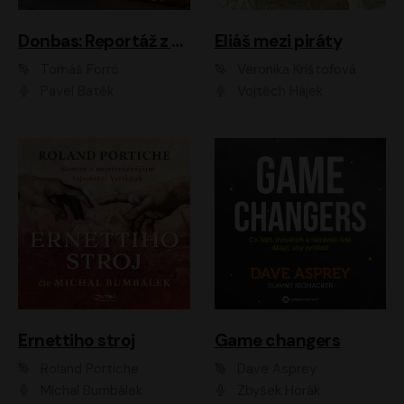
Donbas: Reportáž z ukrajinského konfliktu
Eliáš mezi piráty
Tomáš Forró
Veronika Krištofová
Pavel Batěk
Vojtěch Hájek
Ernettiho stroj
Game changers
Roland Portiche
Dave Asprey
Michal Bumbálek
Zbyšek Horák