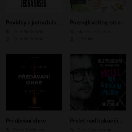
Povídky a jedna báseň
Poznej květiny, stromy, zvířátka
Zdeněk Svěrák
Markéta Vítková
Zdeněk Svěrák
Jiří Kniha
Předávání ohně
Přelet nad kukaččím hnízdem
Peter Podlesný
Dale Wasserman