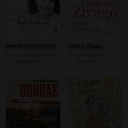
Denník Anny Frankovej
Doktor Živago
Otto H. Frank, Mirjam Pressler
Boris Pasternak
Táňa Pauhofová
Martin Preiss