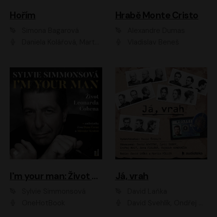
Hořím
Hrabě Monte Cristo
Simona Bagarová
Alexandre Dumas
Daniela Kolářová, Martha Issová, Pavel Řezníček, Klára Melíšková, Kryštof Hádek, Zdeněk Svěrák, Simona Bagarová
Vladislav Beneš
I'm your man: Život Leonarda Cohena
Já, vrah
Sylvie Simmonsová
David Laňka
OneHotBook
David Švehlík, Ondřej Malý, Anna Fialová, Cyril Dobrý, Vojtěch Vondráček, David Novotný, Ladislav Cigánek