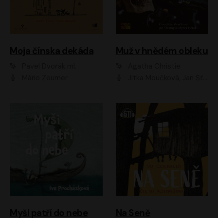
Moja čínska dekáda
Muž v hnědém obleku
Pavel Dvořák ml.
Agatha Christie
Mário Zeumer
Jitka Moučková, Jan Šťastný, Zbyšek Horák
Myši patří do nebe
Na Seně