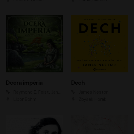
Dcera impéria
Dech
Raymond E. Feist, Janny Wurts
James Nestor
Libor Böhm
Zbyšek Horák