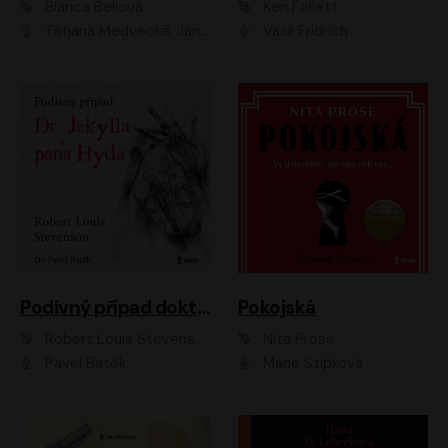
Bianca Bellová
Ken Follett
Taťjana Medvecká, Jan Vlasák
Vasil Fridrich
Podivný případ doktora Jekylla a pana Hyda
Pokojská
Robert Louis Stevenson
Nita Prose
Pavel Batěk
Marie Štípková