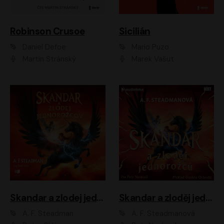
Robinson Crusoe
Sicilián
Daniel Defoe
Mario Puzo
Martin Stránský
Marek Vašut
Skandar a zlodej jednorožcov
Skandar a zloděj jednorožců
A. F. Steadman
A. F. Steadmanová