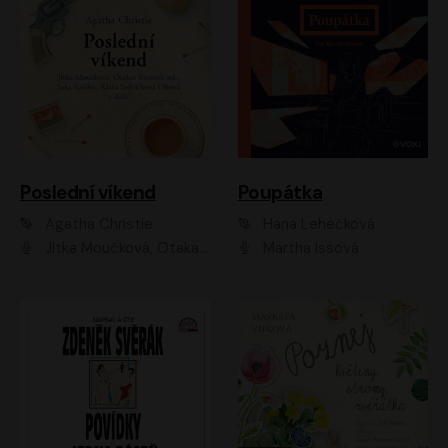
Poslední víkend
Poupátka
Agatha Christie
Hana Lehečková
Jitka Moučková, Otakar Brousek ml., Lenka Termerová, Šárka Krausová, Radek Hoppe, Petr Stach, Viktor Dvořák, Klára Oltová, Andrea Elsnerová, Saša Rašilov, Vojtěch Hájek, Barbora Vágnerová
Martha Issová