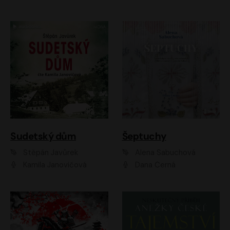
Sudetský dům
Šeptuchy
Štěpán Javůrek
Alena Sabuchová
Kamila Janovičová
Dana Černá