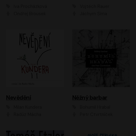
Iva Procházková
Vojtěch Rauer
Ondřej Brousek
Jáchym Šíma
Nevědění
Něžný barbar
Milan Kundera
Bohumil Hrabal
Radúz Mácha
Petr Čtvrtníček