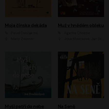
Moja čínska dekáda
Muž v hnědém obleku
Pavel Dvořák ml.
Agatha Christie
Mário Zeumer
Jitka Moučková, Jan Šťastný, Zbyšek Horák
Myši patří do nebe
Na Seně