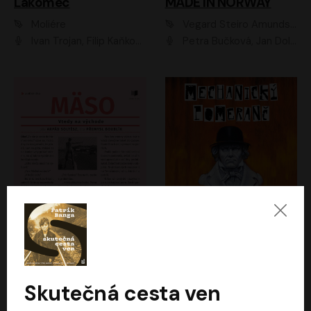
Lakomec
MADE IN NORWAY
Moliére
Vegard Steiro Amundsen
Ivan Trojan, Filip Kaňkovský, Ondřej Brousek, Anežka Šťastná, Klára Suchá, Jaromír Meduna, Dana Černá, Václav Vydra, Jiří Knot, Petr Lněnička, Lubor Šplíchal, Jiří Maryško, Petr Šplíchal
Petra Bučková, Jan Dolanský, Jiří Vyorálek, Ondřej Rychlý, Ondřej Vetchý, Klára Suchá, Jan Vlasák, Jana Stryková, Igor Bareš, Miroslav Etzler
Mäso
Mechanický pomeranč
Arpád Soltész
Anthony Burgess
Přemysl Boublík
David Novotný
Skutečná cesta ven