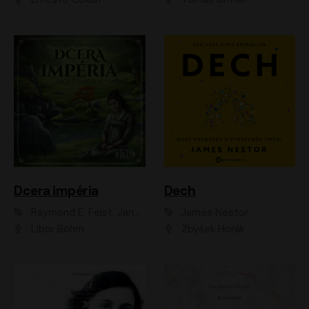
Dcera impéria
Dech
Raymond E. Feist, Janny Wurts
James Nestor
Libor Böhm
Zbyšek Horák