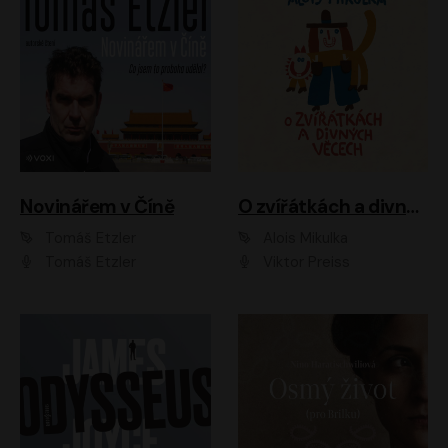
Novinářem v Číně
O zvířátkách a divných věcech
Tomáš Etzler
Alois Mikulka
Tomáš Etzler
Viktor Preiss