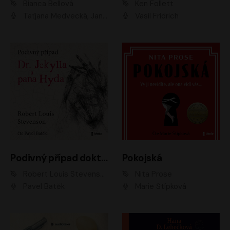
Bianca Bellová
Ken Follett
Taťjana Medvecká, Jan Vlasák
Vasil Fridrich
Podivný případ doktora Jekylla a pana Hyda
Pokojská
Robert Louis Stevenson
Nita Prose
Pavel Batěk
Marie Štípková