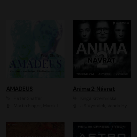
AMADEUS
Anima 2: Návrat
Peter Shaffer
Kinga Krzemińska
Martin Finger, Marek Lambora, Eliška Zbanková, Martin Písařík, Václav Neužil, Kamil Halbich, Aleš Procházka, Miroslav Táborský, Hanuš Bor, Jan Hájek
Jiří Vyorálek, Vanda Hybnerová, Jan Nedbal, Tereza Vilišová, Matylda Miškovská, Johana Tesařová, Jana Boušková, Ivana Uhlířová, Martin Myšička, Dana Černá, Ladislav Frej, Miroslav Hanuš, Zuzana Kronerová, Pavel Neškudla, Luboš Veselý, Jan Holík, Ondřej Malý, Leoš Noha, Karolína Baranová, Jan Battěk, Kryštof Bartoš, Daniela Čermáková, Hanuš Bor, Petr Gojda, Lucie Laňková, Jan Horák Radúz Mácha, Jan Meduna, Marta Menes, Jaromíra Mílová, Michal Sieczkowski, Jiří Suchánek, Anežka Šťastná, Lenka Vrtišková - Nejezchlebová, Jiří Wohanka