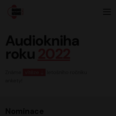
Hlavn
Men
Audiokniha roku
Audiokniha
roku
2022
Známe
vítěze
letošního ročníku
ankety!
Nominace