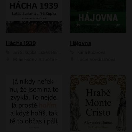
Hácha 1939
Hájovna
Jiří S. Kupka, Lukáš Burian
Karla Kubíková
Milan Enčev, Alžběta Fišerová, Marek Helma, Antonín Hardt, Jitka Sedláčková, Lukáš Burian, Vojtěch Havelka
Lucie Vondráčková