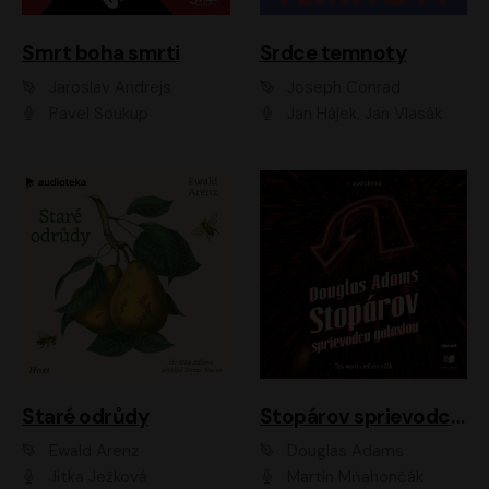
Smrt boha smrti
Srdce temnoty
Jaroslav Andrejs
Joseph Conrad
Pavel Soukup
Jan Hájek, Jan Vlasák
Staré odrůdy
Stopárov sprievodca galaxiou
Ewald Arenz
Douglas Adams
Jitka Ježková
Martin Mňahončák