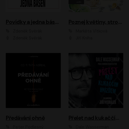
Povídky a jedna báseň
Poznej květiny, stromy, zvířátka
Zdeněk Svěrák
Markéta Vítková
Zdeněk Svěrák
Jiří Kniha
Předávání ohně
Přelet nad kukaččím hnízdem
Peter Podlesný
Dale Wasserman