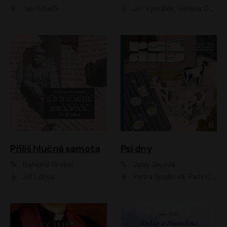
Jan Kolařík
Jiří Vyorálek, Helena Dvořáková, Pavel Šimčík, Ondřej Rychlý, Radek Holub, Filip Kaňkovský, Luboš Veselý, Tomáš Dastlík, Tereza Dočkalová, David Nyč
Příliš hlučná samota
Psí dny
Bohumil Hrabal
Jana Jašová
Jiří Lábus
Petra Špalková, Petr Čtvrtníček