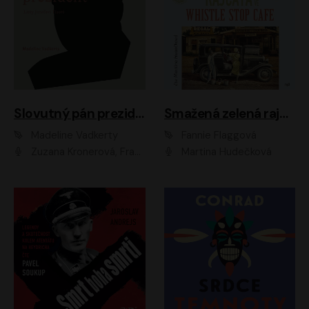
Slovutný pán prezident
Smažená zelená rajčata ve Whistle Stop Cafe
Madeline Vadkerty
Fannie Flaggová
Zuzana Kronerová, František Kovár, Božidara Turzonovová, Ľuboš Kostelný, Kristína Svarinská, Miro Noga, Richard Stanke, Lucia Siposová, Marián Miezga, Dado Nagy, Slávka Halčáková, Peter Rúfus, Filip Tůma, Lukáš Latinák, Dušan Kaprálik, Jana Oľhová, Stano Staško, Michal Hudák, Martin Kaprálik, Robo Jakab, Andrej Bán, Ivan Martinka, Martin Brezović, Patrik Lučan, Ondrej Kořínek, Scarlett Čanakyová, Andrej Žiarovský, Norbert Moravanský, Miro Králik, Marko Vrzgula, Ján Štrbák, Oliver Koniar, Roman Jaroš, Ján Kardoš, Barbora Kardošová, Ivan Kamenec, Madeline Vadkerty
Martina Hudečková