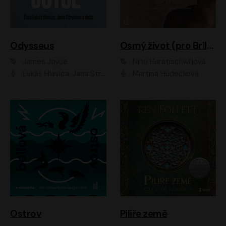
Odysseus
Osmý život (pro Brilku)
James Joyce
Nino Haratischwiliová
Lukáš Hlavica, Jana Stryková
Martina Hudečková
Ostrov
Pilíře země