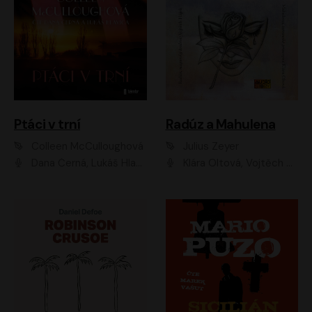
Ptáci v trní
Radúz a Mahulena
Colleen McCulloughová
Julius Zeyer
Dana Černá, Lukáš Hlavica
Klára Oltová, Vojtěch Hájek, Růžena Merunková, Dušan Sitek, Simona Postlerová, Ljuba Krbová, Petr Lněnička, Saša Rašilov