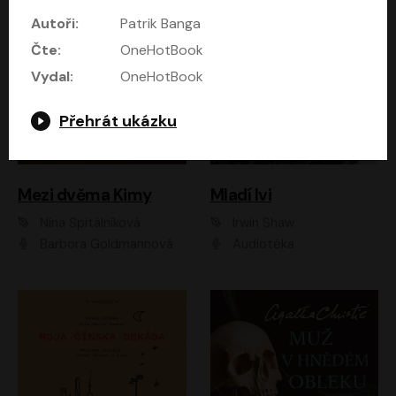
Autoři:
Patrik Banga
Čte:
OneHotBook
Vydal:
OneHotBook
Přehrát ukázku
Mezi dvěma Kimy
Mladí lvi
Nina Špitálníková
Irwin Shaw
Barbora Goldmannová
Audiotéka