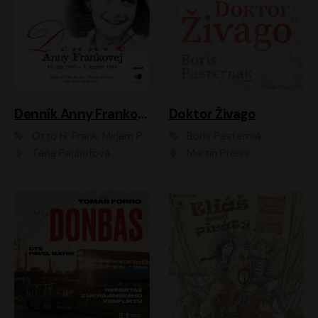
Denník Anny Frankovej
Doktor Živago
Otto H. Frank, Mirjam Pressler
Boris Pasternak
Táňa Pauhofová
Martin Preiss