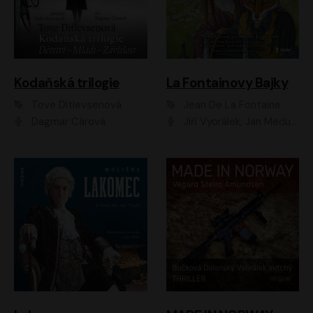
Kodaňská trilogie
La Fontainovy Bajky
Tove Ditlevsenová
Jean De La Fontaine
Dagmar Čárová
Jiří Vyorálek, Jan Meduna, Tereza Vilišová, Jitka Molavcová, Jan Vlasák, Petr Čtvrtníček, Vasil Fridrich, Jan Cina