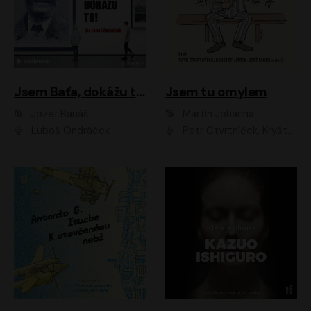
Jsem Baťa, dokážu to!
Jsem tu omylem
Jozef Banáš
Martin Johanna
Luboš Ondráček
Petr Čtvrtníček, Kryštof Hádek, Jiří Lábus, Dana Černá, Miroslav Táborský, Oldřich Navrátil, Milan Šteindler, David Vávra, Marie Tomsová