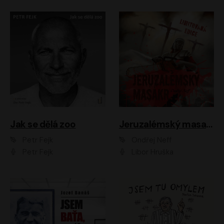
Jak se dělá zoo
Jeruzalémský masakr
Petr Fejk
Ondřej Neff
Petr Fejk
Libor Hruška