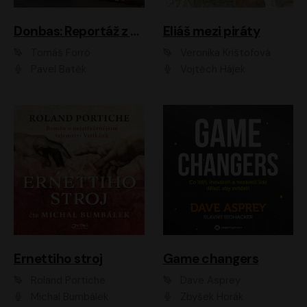
Donbas: Reportáž z ukrajinského konfliktu
Eliáš mezi piráty
Tomáš Forró
Veronika Krištofová
Pavel Batěk
Vojtěch Hájek
Ernettiho stroj
Game changers
Roland Portiche
Dave Asprey
Michal Bumbálek
Zbyšek Horák