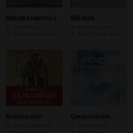
Belinda a tajemný výlet
Bílá Voda
Jolka Krásná
Kateřina Tučková
Michaela Maurerová
Dana Pešková, Johanna Tesařová, Ladislav Cigánek, Libuše Švormová, Oldřich Vlach, Pavla Tomicová, Petr Pochop, Tereza Vítů, Vanda Hybnerová
Boží bojovníci
Cesta mrtvých
Andrzej Sapkowski
Tomáš Boukal
Ernesto Čekan
Tomáš Jirman