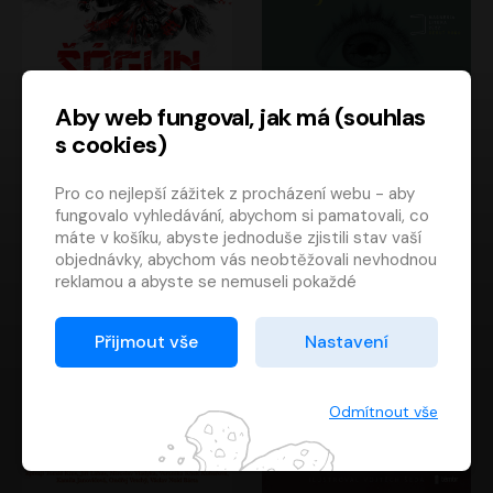
Aby web fungoval, jak má (souhlas
s cookies)
Šógun
Tajemství
Pro co nejlepší zážitek z procházení webu - aby
James Clavell
Tereza Dobiášová
fungovalo vyhledávání, abychom si pamatovali, co
Pavel Soukup
Milena Steinmasslová
máte v košíku, abyste jednoduše zjistili stav vaší
objednávky, abychom vás neobtěžovali nevhodnou
reklamou a abyste se nemuseli pokaždé
přihlašovat.
Proto od vás potřebujeme souhlas se
Přijmout vše
Nastavení
zpracováním souborů cookies
, tj. malých souborů,
které se dočasně ukládají ve vašem prohlížeči.
Děkujeme, že nám ho dáte a pomůžete nám tak
Odmítnout vše
web zlepšovat.