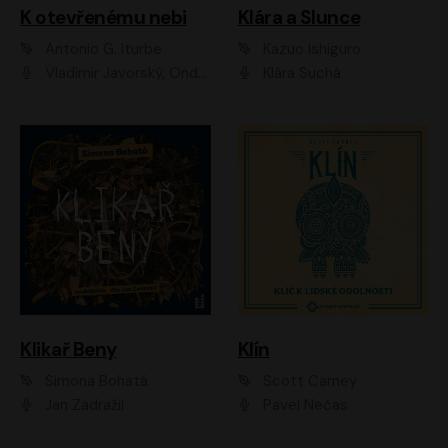
K otevřenému nebi
Klára a Slunce
Antonio G. Iturbe
Kazuo Ishiguro
Vladimír Javorský, Ondřej Brousek
Klára Suchá
Klikař Beny
Klín
Simona Bohatá
Scott Carney
Jan Zadražil
Pavel Nečas