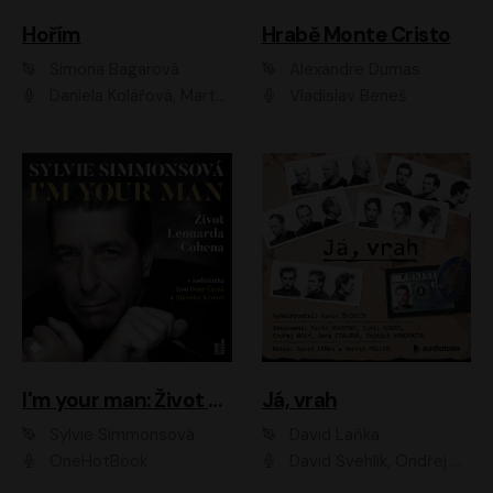
Hořím
Hrabě Monte Cristo
Simona Bagarová
Alexandre Dumas
Daniela Kolářová, Martha Issová, Pavel Řezníček, Klára Melíšková, Kryštof Hádek, Zdeněk Svěrák, Simona Bagarová
Vladislav Beneš
I'm your man: Život Leonarda Cohena
Já, vrah
Sylvie Simmonsová
David Laňka
OneHotBook
David Švehlík, Ondřej Malý, Anna Fialová, Cyril Dobrý, Vojtěch Vondráček, David Novotný, Ladislav Cigánek