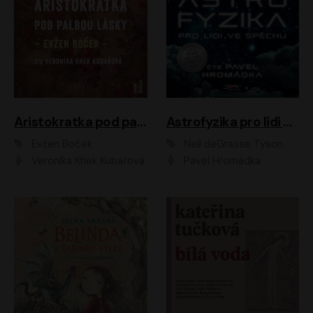
Aristokratka pod palbou lásky
Astrofyzika pro lidi ve spěchu
Evžen Boček
Neil deGrasse Tyson
Veronika Khek Kubařová
Pavel Hromádka