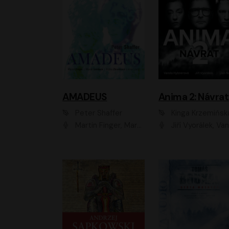
AMADEUS
Anima 2: Návrat
Peter Shaffer
Kinga Krzemińsk
Martin Finger, Marek Lambora, Eliška Zbanková, Martin Písařík, Václav Neužil, Kamil Halbich, Aleš Procházka, Miroslav Táborský, Hanuš Bor, Jan Hájek
Jiří Vyorálek, Vanda Hybnerová, Jan Nedbal, Tereza Vilišová, Matylda Miškovská, Johana Tesařová, Jana Boušková, Ivana Uhlířová, Martin Myšička, Dana Černá, Ladislav Frej, Miroslav Hanuš, Zuzana Kronerová, Pavel Neškudla, Luboš Veselý, Jan Holík, Ondřej Malý, Leoš Noha, Karolína Baranová, Jan Battěk, Kryštof Bartoš, Daniela Čermáková, Hanuš Bor, Petr Gojda, Lucie Laňková, Jan Horák Radúz Mácha, Jan Meduna, Marta Menes, Jaromíra Mílová, Michal Sieczkowski, Jiří Suchánek, Anežka Šťastná, Lenka V