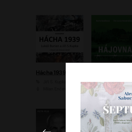
Hácha 1939
Hájovna
Jiří S. Kupka, Lukáš Burian
Karla Kubíková
Milan Enčev, Alžběta Fišerová, Marek Helma, Antonín Hardt, Jitka Sedláčková, Lukáš Burian, Vojtěch Havelka
Lucie Vondráčk