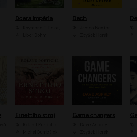
Dcera impéria
Dech
Raymond E. Feist, Janny Wurts
James Nestor
Libor Böhm
Zbyšek Horák
y
Ernettiho stroj
Game changers
Ge
ová
Roland Portiche
Dave Asprey
Michal Bumbálek
Zbyšek Horák