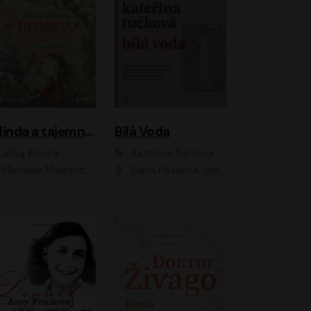
Belinda a tajemný výlet
Bílá Voda
Jolka Krásná
Kateřina Tučková
Michaela Maurerová
Dana Pešková, Johanna Tesařová, Ladislav Cigánek, Libuše Švormová, Oldřich Vlach, Pavla Tomicová, Petr Pochop, Tereza Vítů, Vanda Hybnerová