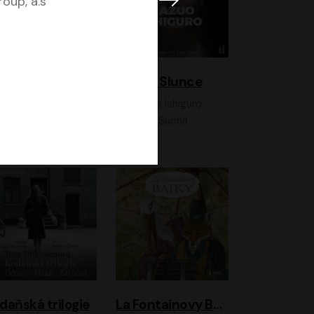
oup, a.s
K otevřenému nebi
Klára a Slunce
Antonio G. Iturbe
Kazuo Ishiguro
Vladimír Javorský, Ondřej Brousek
Klára Suchá
daňská trilogie
La Fontainovy Bajky