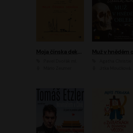
Moja čínska dekáda
Pavel Dvořák ml.
Agatha Christie
Mário Zeumer
Jitka Moučková, Jan Šťastný, Zbyšek Hor