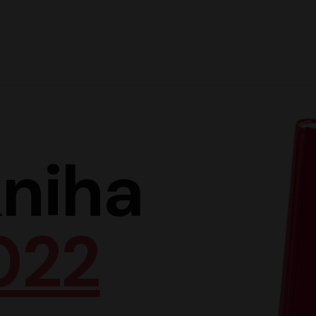
Hlav
niha
022