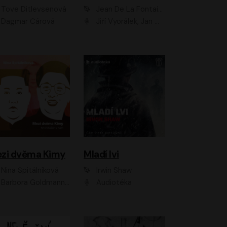
Tove Ditlevsenová
Jean De La Fontaine
Dagmar Čárová
Jiří Vyorálek, Jan Meduna, Tereza Vilišová, Jitka Molavcová, Jan Vlasák, Petr Čtvrtníček, Vasil Fridrich, Jan Cina
zi dvěma Kimy
Mladí lvi
Nina Špitálníková
Irwin Shaw
Barbora Goldmannová
Audiotéka