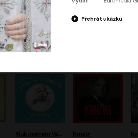
Vydal:
Euromedia Gr
Přehrát ukázku
Jeruzalémský masakr
Jsem Baťa, dokážu to!
Jsem tu omylem
Jozef Banáš
Martin Johanna
Luboš Ondráček
Petr Čtvrtníček, Kryštof Hádek, Jiří Lábus, Dana Černá, Miroslav Táborský, Oldřich Navrátil, Milan Šteindler, David Vávra, Marie Tomsová
Kluk jménem Vánoce
Kmotr
Ko