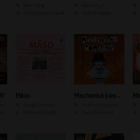
Matt Haig
Mario Puzo
Ondřej Endru Havlík
Oldřich Kaiser
AY
Mäso
Mechanický pomeranč
Me
en
Arpád Soltész
Anthony Burgess
av Etzler
Přemysl Boublík
David Novotný