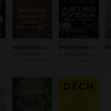
Aristokratka pod palbou lásky
Astrofyzika pro lidi ve spěchu
a
Evžen Boček
Neil deGrasse Tyson
rtišková - Nejezchlebová, Jiří Wohanka
Veronika Khek Kubařová
Pavel Hromádka