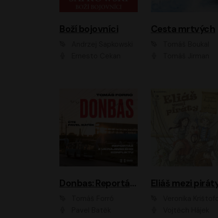
Boží bojovníci
Cesta mrtvých
Andrzej Sapkowski
Tomáš Boukal
Ernesto Čekan
Tomáš Jirman
Donbas: Reportáž z ukrajinského konfliktu
Eliáš mezi pirát
Tomáš Forró
Veronika Krištof
Pavel Batěk
Vojtěch Hájek