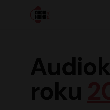
Audiokniha roku
Audiok
roku
2