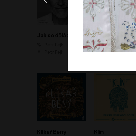
Jak se dělá zoo
Petr Fejk
Ondřej Neff
Petr Fejk
Libor Hruška
Klikař Beny
Klín