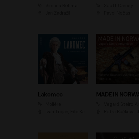
Simona Bohatá
Scott Carney
Jan Zadražil
Pavel Nečas
Lakomec
MADE IN NORW
Moliére
Vegard Steiro Amunds
Ivan Trojan, Filip Kaňkovský, Ondřej Brousek, Anežka Šťastná, Klára Suchá, Jaromír Meduna, Dana Černá, Václav Vydra, Jiří Knot, Petr Lněnička, Lubor Šplíchal, Jiří Maryško, Petr Šplíchal
Petra Bučková, Jan Dolanský, Jiří Vyorálek, Ondřej Rychlý, Ondřej Vetchý, Klára Suchá, Jan Vlasák, Jana Stryková, Igor Bareš, Mirosl