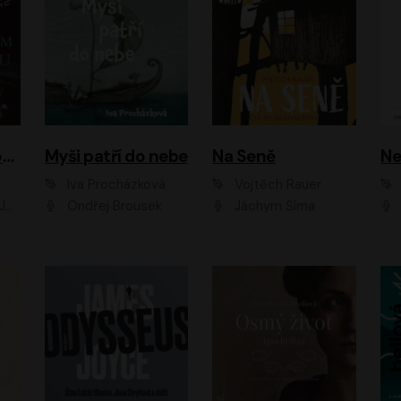
Muž v hnědém obleku
Myši patří do nebe
Na Seně
Ne
Iva Procházková
Vojtěch Rauer
ák
Ondřej Brousek
Jáchym Šíma