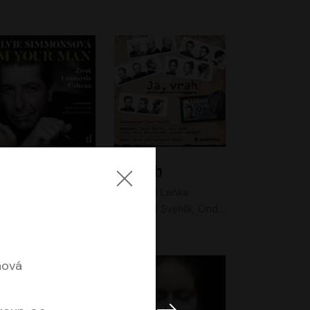
I'm your man: Život Leonarda Cohena
Já, vrah
Sylvie Simmonsová
David Laňka
OneHotBook
David Švehlík, Ondřej Malý, Anna Fialová, Cyril Dobrý, Vojtěch Vondráček, David Novotný, Ladislav Cigánek
hová