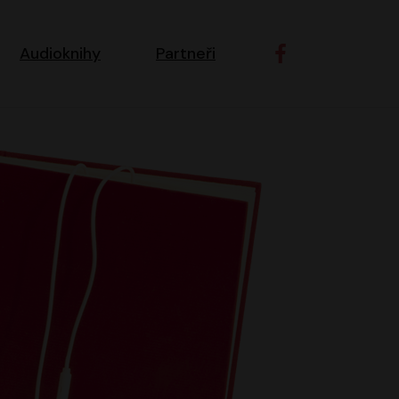
ní navigace
Audioknihy
Partneři