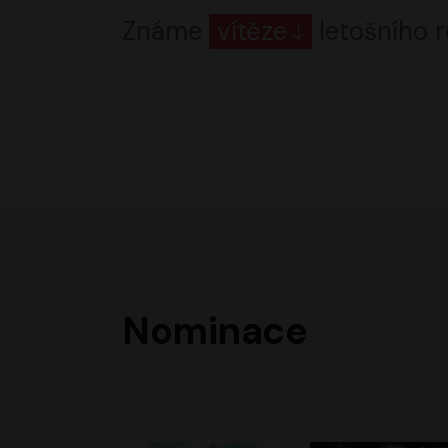
Známe
vítěze
letošního r
Nominace