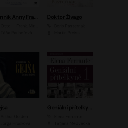
Denník Anny Frankovej
Doktor Živago
Otto H. Frank, Mirjam Pressler
Boris Pasternak
Táňa Pauhofová
Martin Preiss
jša
Geniální přítelkyně
Arthur Golden
Elena Ferrante
Jorga Hrušková
Taťjana Medvecká