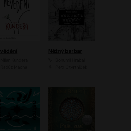
vědění
Něžný barbar
Milan Kundera
Bohumil Hrabal
Radúz Mácha
Petr Čtvrtníček