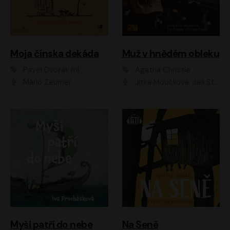
Moja čínska dekáda
Muž v hnědém obleku
Pavel Dvořák ml.
Agatha Christie
Mário Zeumer
Jitka Moučková, Jan Šťastný, Zbyšek Horák
Myši patří do nebe
Na Seně