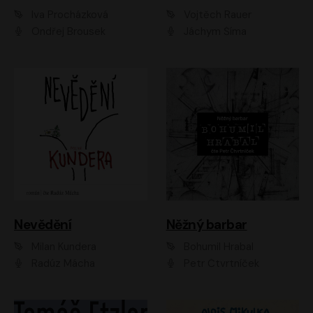
Iva Procházková
Vojtěch Rauer
Ondřej Brousek
Jáchym Šíma
Nevědění
Něžný barbar
Milan Kundera
Bohumil Hrabal
Radúz Mácha
Petr Čtvrtníček