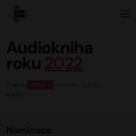
Hlavn
Men
Audiokniha roku
Audiokniha
roku
2022
Známe
vítěze
letošního ročníku
ankety!
Nominace