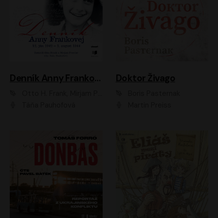
Denník Anny Frankovej
Doktor Živago
Otto H. Frank, Mirjam Pressler
Boris Pasternak
Táňa Pauhofová
Martin Preiss