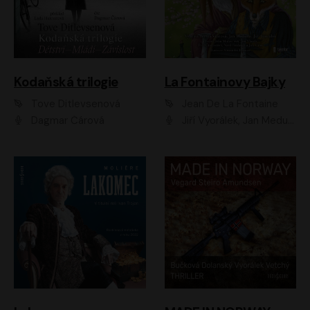
Kodaňská trilogie
La Fontainovy Bajky
Tove Ditlevsenová
Jean De La Fontaine
Dagmar Čárová
Jiří Vyorálek, Jan Meduna, Tereza Vilišová, Jitka Molavcová, Jan Vlasák, Petr Čtvrtníček, Vasil Fridrich, Jan Cina