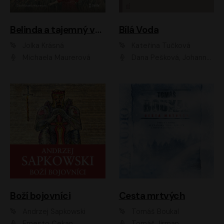
Belinda a tajemný výlet
Bílá Voda
Jolka Krásná
Kateřina Tučková
Michaela Maurerová
Dana Pešková, Johanna Tesařová, Ladislav Cigánek, Libuše Švormová, Oldřich Vlach, Pavla Tomicová, Petr Pochop, Tereza Vítů, Vanda Hybnerová
Boží bojovníci
Cesta mrtvých
Andrzej Sapkowski
Tomáš Boukal
Ernesto Čekan
Tomáš Jirman