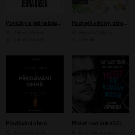
Povídky a jedna báseň
Poznej květiny, stromy, zvířátka
Zdeněk Svěrák
Markéta Vítková
Zdeněk Svěrák
Jiří Kniha
Předávání ohně
Přelet nad kukaččím hnízdem
Peter Podlesný
Dale Wasserman