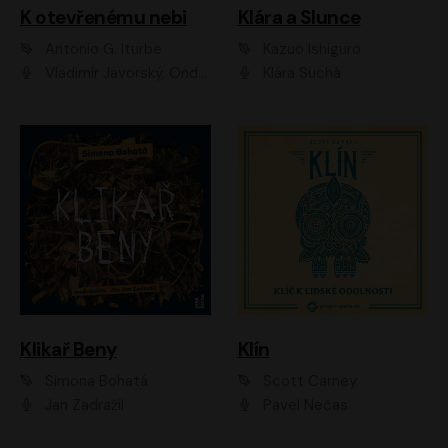
K otevřenému nebi
Klára a Slunce
Antonio G. Iturbe
Kazuo Ishiguro
Vladimír Javorský, Ondřej Brousek
Klára Suchá
Klikař Beny
Klín
Simona Bohatá
Scott Carney
Jan Zadražil
Pavel Nečas