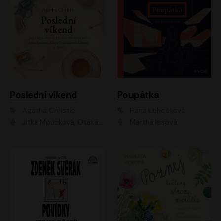
Poslední víkend
Poupátka
Agatha Christie
Hana Lehečková
Jitka Moučková, Otakar Brousek ml., Lenka Termerová, Šárka Krausová, Radek Hoppe, Petr Stach, Viktor Dvořák, Klára Oltová, Andrea Elsnerová, Saša Rašilov, Vojtěch Hájek, Barbora Vágnerová
Martha Issová