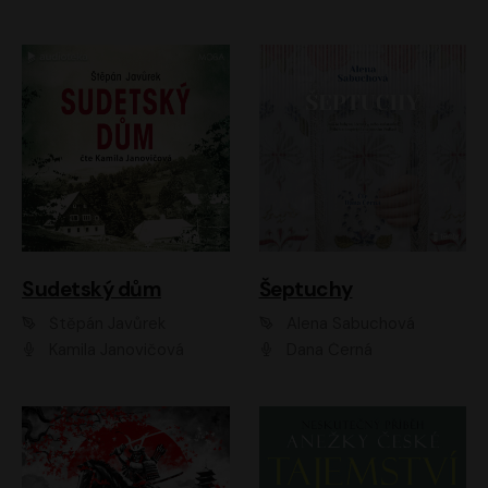
Sudetský dům
Šeptuchy
Štěpán Javůrek
Alena Sabuchová
Kamila Janovičová
Dana Černá