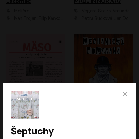
Lakomec
MADE IN NORWAY
Moliére
Vegard Steiro Amundsen
Ivan Trojan, Filip Kaňkovský, Ondřej Brousek, Anežka Šťastná, Klára Suchá, Jaromír Meduna, Dana Černá, Václav Vydra, Jiří Knot, Petr Lněnička, Lubor Šplíchal, Jiří Maryško, Petr Šplíchal
Petra Bučková, Jan Dolanský, Jiří Vyorálek, Ondřej Rychlý, Ondřej Vetchý, Klára Suchá, Jan Vlasák, Jana Stryková, Igor Bareš, Miroslav Etzler
Mäso
Mechanický pomeranč
Arpád Soltész
Anthony Burgess
Přemysl Boublík
David Novotný
Šeptuchy