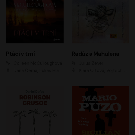
Ptáci v trní
Radúz a Mahulena
Colleen McCulloughová
Julius Zeyer
Dana Černá, Lukáš Hlavica
Klára Oltová, Vojtěch Hájek, Růžena Merunková, Dušan Sitek, Simona Postlerová, Ljuba Krbová, Petr Lněnička, Saša Rašilov