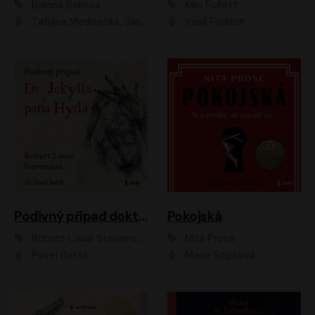
Bianca Bellová
Ken Follett
Taťjana Medvecká, Jan Vlasák
Vasil Fridrich
Podivný případ doktora Jekylla a pana Hyda
Pokojská
Robert Louis Stevenson
Nita Prose
Pavel Batěk
Marie Štípková