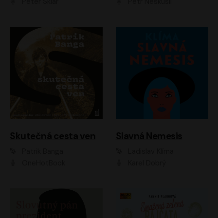
Peter Sklár
Petr Neskusil
Skutečná cesta ven
Slavná Nemesis
Patrik Banga
Ladislav Klíma
OneHotBook
Karel Dobrý