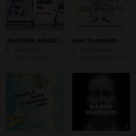
Jsem Baťa, dokážu to!
Jsem tu omylem
Jozef Banáš
Martin Johanna
Luboš Ondráček
Petr Čtvrtníček, Kryštof Hádek, Jiří Lábus, Dana Černá, Miroslav Táborský, Oldřich Navrátil, Milan Šteindler, David Vávra, Marie Tomsová