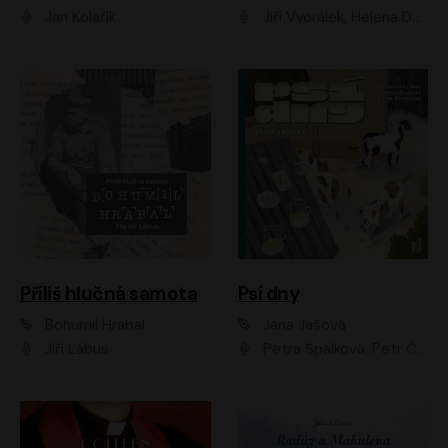
Jan Kolařík
Jiří Vyorálek, Helena Dvořáková, Pavel Šimčík, Ondřej Rychlý, Radek Holub, Filip Kaňkovský, Luboš Veselý, Tomáš Dastlík, Tereza Dočkalová, David Nyč
Příliš hlučná samota
Psí dny
Bohumil Hrabal
Jana Jašová
Jiří Lábus
Petra Špalková, Petr Čtvrtníček