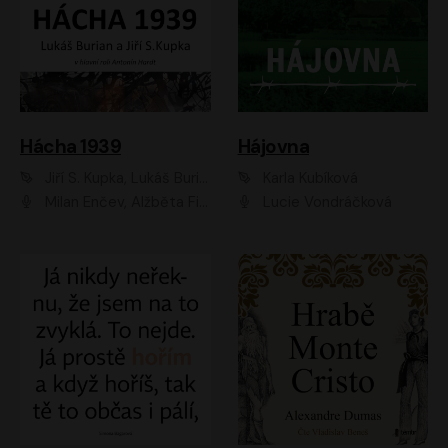
Hácha 1939
Hájovna
Jiří S. Kupka, Lukáš Burian
Karla Kubíková
Milan Enčev, Alžběta Fišerová, Marek Helma, Antonín Hardt, Jitka Sedláčková, Lukáš Burian, Vojtěch Havelka
Lucie Vondráčková