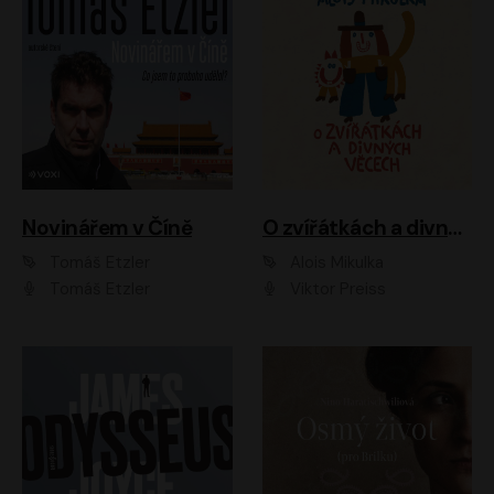
Novinářem v Číně
O zvířátkách a divných věcech
Tomáš Etzler
Alois Mikulka
Tomáš Etzler
Viktor Preiss