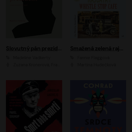
Slovutný pán prezident
Smažená zelená rajčata ve Whistle Stop Cafe
Madeline Vadkerty
Fannie Flaggová
Zuzana Kronerová, František Kovár, Božidara Turzonovová, Ľuboš Kostelný, Kristína Svarinská, Miro Noga, Richard Stanke, Lucia Siposová, Marián Miezga, Dado Nagy, Slávka Halčáková, Peter Rúfus, Filip Tůma, Lukáš Latinák, Dušan Kaprálik, Jana Oľhová, Stano Staško, Michal Hudák, Martin Kaprálik, Robo Jakab, Andrej Bán, Ivan Martinka, Martin Brezović, Patrik Lučan, Ondrej Kořínek, Scarlett Čanakyová, Andrej Žiarovský, Norbert Moravanský, Miro Králik, Marko Vrzgula, Ján Štrbák, Oliver Koniar, Roman Jaroš, Ján Kardoš, Barbora Kardošová, Ivan Kamenec, Madeline Vadkerty
Martina Hudečková