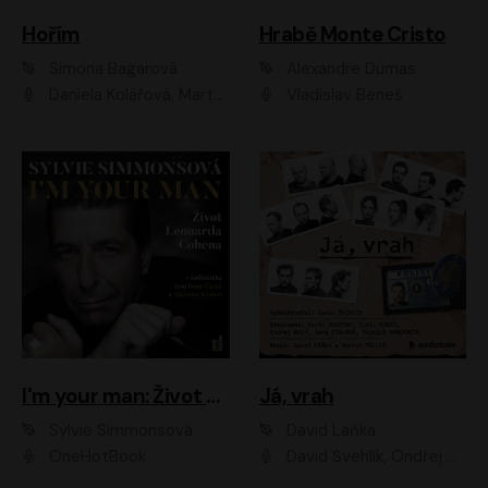
Hořím
Hrabě Monte Cristo
Simona Bagarová
Alexandre Dumas
Daniela Kolářová, Martha Issová, Pavel Řezníček, Klára Melíšková, Kryštof Hádek, Zdeněk Svěrák, Simona Bagarová
Vladislav Beneš
I'm your man: Život Leonarda Cohena
Já, vrah
Sylvie Simmonsová
David Laňka
OneHotBook
David Švehlík, Ondřej Malý, Anna Fialová, Cyril Dobrý, Vojtěch Vondráček, David Novotný, Ladislav Cigánek