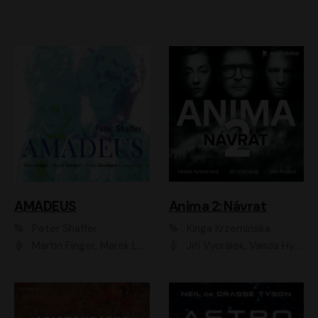
AMADEUS
Anima 2: Návrat
Peter Shaffer
Kinga Krzemińska
Martin Finger, Marek Lambora, Eliška Zbanková, Martin Písařík, Václav Neužil, Kamil Halbich, Aleš Procházka, Miroslav Táborský, Hanuš Bor, Jan Hájek
Jiří Vyorálek, Vanda Hybnerová, Jan Nedbal, Tereza Vilišová, Matylda Miškovská, Johana Tesařová, Jana Boušková, Ivana Uhlířová, Martin Myšička, Dana Černá, Ladislav Frej, Miroslav Hanuš, Zuzana Kronerová, Pavel Neškudla, Luboš Veselý, Jan Holík, Ondřej Malý, Leoš Noha, Karolína Baranová, Jan Battěk, Kryštof Bartoš, Daniela Čermáková, Hanuš Bor, Petr Gojda, Lucie Laňková, Jan Horák Radúz Mácha, Jan Meduna, Marta Menes, Jaromíra Mílová, Michal Sieczkowski, Jiří Suchánek, Anežka Šťastná, Lenka Vrtišková - Nejezchlebová, Jiří Wohanka