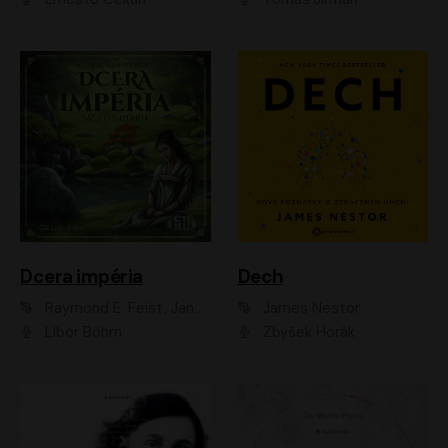
Dcera impéria
Dech
Raymond E. Feist, Janny Wurts
James Nestor
Libor Böhm
Zbyšek Horák