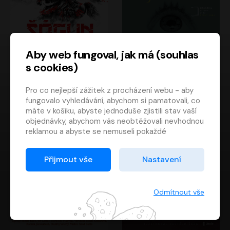
Aby web fungoval, jak má (souhlas
s cookies)
Šógun
Tajemství
Pro co nejlepší zážitek z procházení webu - aby
James Clavell
Tereza Dobiášová
fungovalo vyhledávání, abychom si pamatovali, co
Pavel Soukup
Milena Steinmasslová
máte v košíku, abyste jednoduše zjistili stav vaší
objednávky, abychom vás neobtěžovali nevhodnou
reklamou a abyste se nemuseli pokaždé
přihlašovat.
Proto od vás potřebujeme souhlas se
Přijmout vše
Nastavení
zpracováním souborů cookies
, tj. malých souborů,
které se dočasně ukládají ve vašem prohlížeči.
Děkujeme, že nám ho dáte a pomůžete nám tak
Odmítnout vše
web zlepšovat.