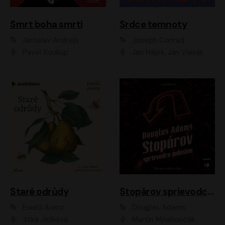
Smrt boha smrti
Srdce temnoty
Jaroslav Andrejs
Joseph Conrad
Pavel Soukup
Jan Hájek, Jan Vlasák
Staré odrůdy
Stopárov sprievodca galaxiou
Ewald Arenz
Douglas Adams
Jitka Ježková
Martin Mňahončák