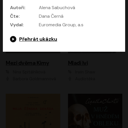
Autoři:
Alena Sabuchová
Čte:
Dana Černá
Vydal:
Euromedia Group, a.s
Přehrát ukázku
Mezi dvěma Kimy
Mladí lvi
Nina Špitálníková
Irwin Shaw
Barbora Goldmannová
Audiotéka