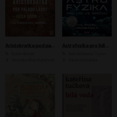
Aristokratka pod palbou lásky
Astrofyzika pro lidi ve spěchu
Evžen Boček
Neil deGrasse Tyson
Veronika Khek Kubařová
Pavel Hromádka