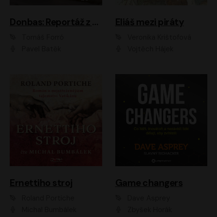
Donbas: Reportáž z ukrajinského konfliktu
Eliáš mezi piráty
Tomáš Forró
Veronika Krištofová
Pavel Batěk
Vojtěch Hájek
Ernettiho stroj
Game changers
Roland Portiche
Dave Asprey
Michal Bumbálek
Zbyšek Horák