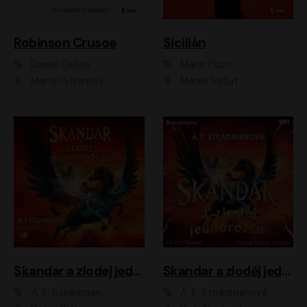
Robinson Crusoe
Sicilián
Daniel Defoe
Mario Puzo
Martin Stránský
Marek Vašut
Skandar a zlodej jednorožcov
Skandar a zloděj jednorožců
A. F. Steadman
A. F. Steadmanová