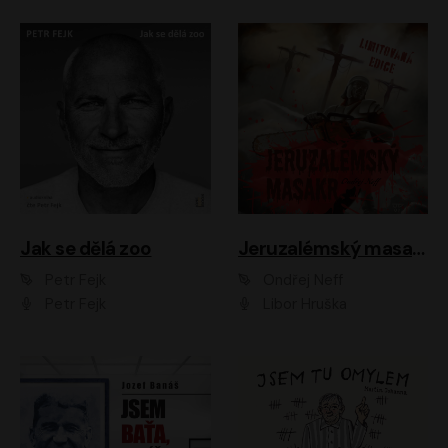
Jak se dělá zoo
Jeruzalémský masakr
Petr Fejk
Ondřej Neff
Petr Fejk
Libor Hruška