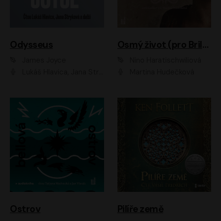
Odysseus
Osmý život (pro Brilku)
James Joyce
Nino Haratischwiliová
Lukáš Hlavica, Jana Stryková
Martina Hudečková
Ostrov
Pilíře země