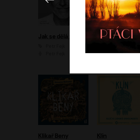
Jak se dělá zoo
Petr Fejk
Ondřej Neff
Petr Fejk
Libor Hruška
Klikař Beny
Klín