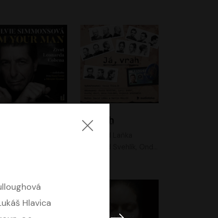
I'm your man: Život Leonarda Cohena
Já, vrah
Sylvie Simmonsová
David Laňka
OneHotBook
David Švehlík, Ondřej Malý, Anna Fialová, Cyril Dobrý, Vojtěch Vondráček, David Novotný, Ladislav Cigánek
lloughová
Lukáš Hlavica