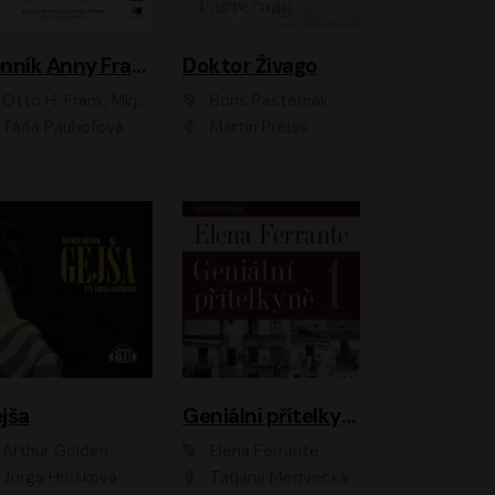
Denník Anny Frankovej
Doktor Živago
Otto H. Frank, Mirjam Pressler
Boris Pasternak
Táňa Pauhofová
Martin Preiss
jša
Geniální přítelkyně
Arthur Golden
Elena Ferrante
Jorga Hrušková
Taťjana Medvecká