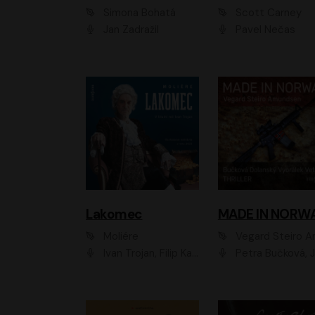
Simona Bohatá
Scott Carney
Jan Zadražil
Pavel Nečas
Lakomec
MADE IN NORW
Moliére
Vegard Steiro Amunds
Ivan Trojan, Filip Kaňkovský, Ondřej Brousek, Anežka Šťastná, Klára Suchá, Jaromír Meduna, Dana Černá, Václav Vydra, Jiří Knot, Petr Lněnička, Lubor Šplíchal, Jiří Maryško, Petr Šplíchal
Petra Bučková, Jan Dolanský, Jiří Vyorálek, Ondřej Rychlý, Ondřej Vetchý, Klára Suchá, Jan Vlasák, Jana Stryková, Igor Bareš, Mirosl