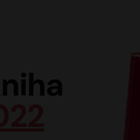
Hlav
niha
022