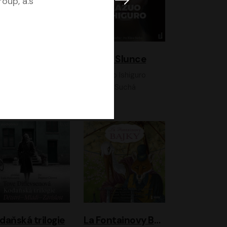
oup, a.s
K otevřenému nebi
Klára a Slunce
Antonio G. Iturbe
Kazuo Ishiguro
Vladimír Javorský, Ondřej Brousek
Klára Suchá
daňská trilogie
La Fontainovy Bajky