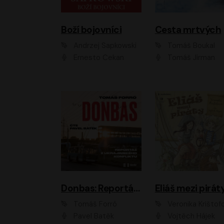
Boží bojovníci
Cesta mrtvých
Andrzej Sapkowski
Tomáš Boukal
Ernesto Čekan
Tomáš Jirman
Donbas: Reportáž z ukrajinského konfliktu
Eliáš mezi pirát
Tomáš Forró
Veronika Krištof
Pavel Batěk
Vojtěch Hájek