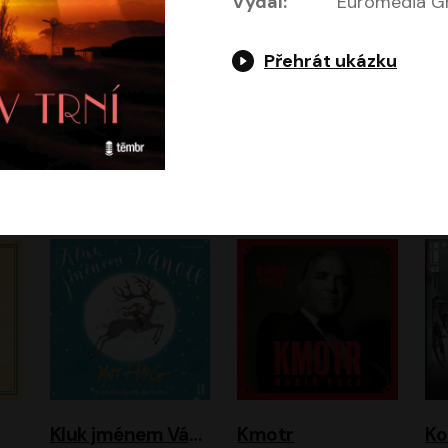
Vydal:
Euromedia Gr
Přehrát ukázku
Jeruzalémský masakr
Jsem Baťa, dokážu to!
Jsem tu omylem
Jozef Banáš
Martin Johanna
Luboš Ondráček
Petr Čtvrtníček, Kryštof Hádek, Jiří Lábus, Dana Černá, Miroslav Táborský, Oldřich Navrátil, Milan Šteindler, David Vávra, Marie Tomsová
Kluk jménem Vánoce
Kmotr
Ko