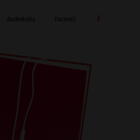
ní navigace
Audioknihy
Partneři