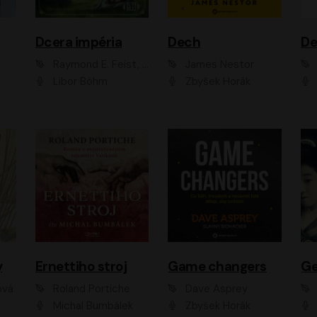
Dcera impéria
Dech
Raymond E. Feist, Janny Wurts
James Nestor
Libor Böhm
Zbyšek Horák
y
Ernettiho stroj
Game changers
Ge
ová
Roland Portiche
Dave Asprey
Michal Bumbálek
Zbyšek Horák