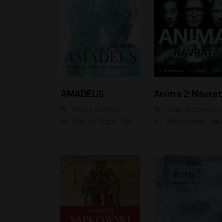
AMADEUS
Anima 2: Návrat
Peter Shaffer
Kinga Krzemińsk
Martin Finger, Marek Lambora, Eliška Zbanková, Martin Písařík, Václav Neužil, Kamil Halbich, Aleš Procházka, Miroslav Táborský, Hanuš Bor, Jan Hájek
Jiří Vyorálek, Vanda Hybnerová, Jan Nedbal, Tereza Vilišová, Matylda Miškovská, Johana Tesařová, Jana Boušková, Ivana Uhlířová, Martin Myšička, Dana Černá, Ladislav Frej, Miroslav Hanuš, Zuzana Kronerová, Pavel Neškudla, Luboš Veselý, Jan Holík, Ondřej Malý, Leoš Noha, Karolína Baranová, Jan Battěk, Kryštof Bartoš, Daniela Čermáková, Hanuš Bor, Petr Gojda, Lucie Laňková, Jan Horák Radúz Mácha, Jan Meduna, Marta Menes, Jaromíra Mílová, Michal Sieczkowski, Jiří Suchánek, Anežka Šťastná, Lenka V