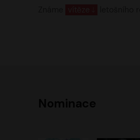
Známe
vítěze
letošního r
Nominace