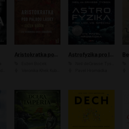
Aristokratka pod palbou lásky
Astrofyzika pro lidi ve spěchu
a
Evžen Boček
Neil deGrasse Tyson
rtišková - Nejezchlebová, Jiří Wohanka
Veronika Khek Kubařová
Pavel Hromádka