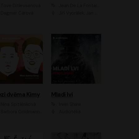
Tove Ditlevsenová
Jean De La Fontaine
Dagmar Čárová
Jiří Vyorálek, Jan Meduna, Tereza Vilišová, Jitka Molavcová, Jan Vlasák, Petr Čtvrtníček, Vasil Fridrich, Jan Cina
zi dvěma Kimy
Mladí lvi
Nina Špitálníková
Irwin Shaw
Barbora Goldmannová
Audiotéka