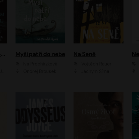
Muž v hnědém obleku
Myši patří do nebe
Na Seně
Ne
Iva Procházková
Vojtěch Rauer
ák
Ondřej Brousek
Jáchym Šíma