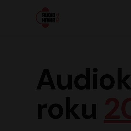
Audiokniha roku
Audiok
roku
2