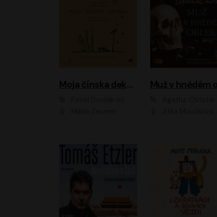
Moja čínska dekáda
Pavel Dvořák ml.
Agatha Christie
Mário Zeumer
Jitka Moučková, Jan Šťastný, Zbyšek Hor