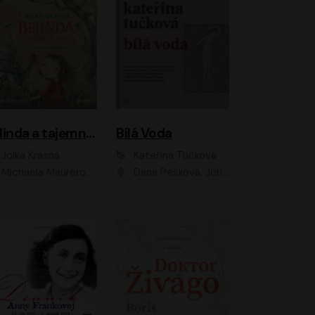
Belinda a tajemný výlet
Bílá Voda
Jolka Krásná
Kateřina Tučková
Michaela Maurerová
Dana Pešková, Johanna Tesařová, Ladislav Cigánek, Libuše Švormová, Oldřich Vlach, Pavla Tomicová, Petr Pochop, Tereza Vítů, Vanda Hybnerová