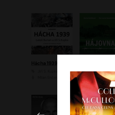
Hácha 1939
Hájovna
Jiří S. Kupka, Lukáš Burian
Karla Kubíková
Milan Enčev, Alžběta Fišerová, Marek Helma, Antonín Hardt, Jitka Sedláčková, Lukáš Burian, Vojtěch Havelka
Lucie Vondráčk