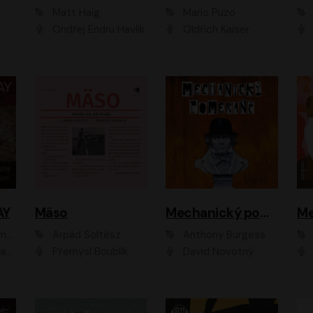
Matt Haig
Mario Puzo
Ondřej Endru Havlík
Oldřich Kaiser
AY
Mäso
Mechanický pomeranč
Me
en
Arpád Soltész
Anthony Burgess
av Etzler
Přemysl Boublík
David Novotný