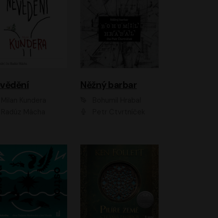
vědění
Něžný barbar
Milan Kundera
Bohumil Hrabal
Radúz Mácha
Petr Čtvrtníček