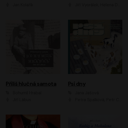
Jan Kolařík
Jiří Vyorálek, Helena Dvořáková, Pavel Šimčík, Ondřej Rychlý, Radek Holub, Filip Kaňkovský, Luboš Veselý, Tomáš Dastlík, Tereza Dočkalová, David Nyč
Příliš hlučná samota
Psí dny
Bohumil Hrabal
Jana Jašová
Jiří Lábus
Petra Špalková, Petr Čtvrtníček