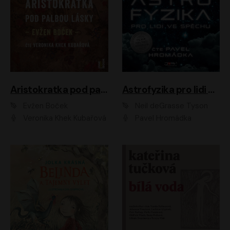
Aristokratka pod palbou lásky
Astrofyzika pro lidi ve spěchu
Evžen Boček
Neil deGrasse Tyson
Veronika Khek Kubařová
Pavel Hromádka