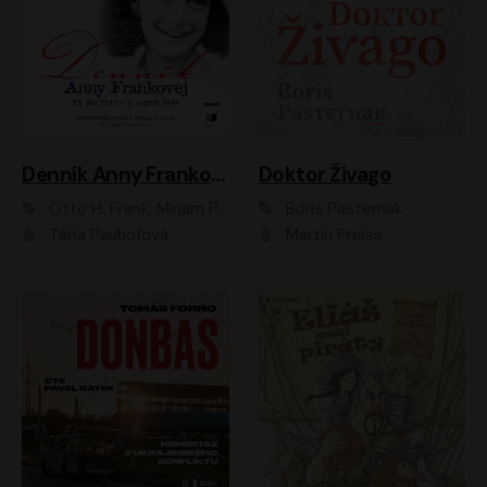
Denník Anny Frankovej
Doktor Živago
Otto H. Frank, Mirjam Pressler
Boris Pasternak
Táňa Pauhofová
Martin Preiss