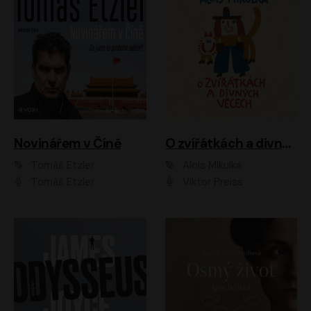
Novinářem v Číně
O zvířátkách a divných věcech
Tomáš Etzler
Alois Mikulka
Tomáš Etzler
Viktor Preiss