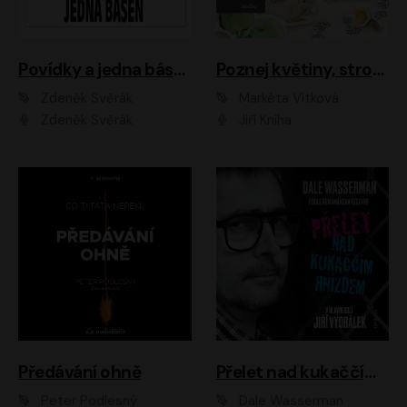
Povídky a jedna báseň
Poznej květiny, stromy, zvířátka
Zdeněk Svěrák
Markéta Vítková
Zdeněk Svěrák
Jiří Kniha
Předávání ohně
Přelet nad kukaččím hnízdem
Peter Podlesný
Dale Wasserman