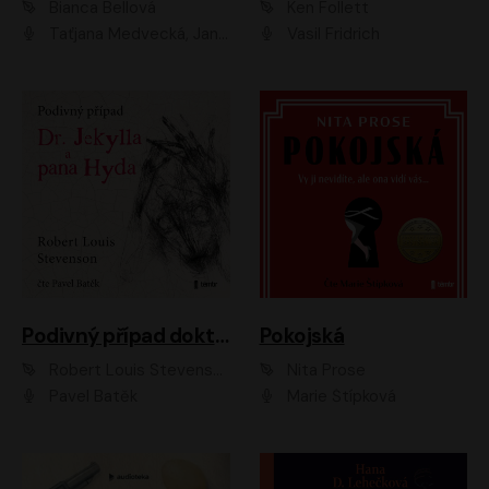
Bianca Bellová
Ken Follett
Taťjana Medvecká, Jan Vlasák
Vasil Fridrich
Podivný případ doktora Jekylla a pana Hyda
Pokojská
Robert Louis Stevenson
Nita Prose
Pavel Batěk
Marie Štípková