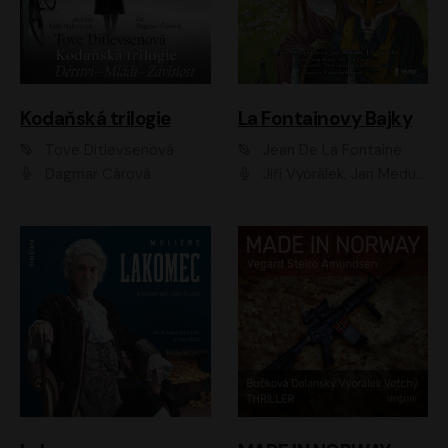
Kodaňská trilogie
La Fontainovy Bajky
Tove Ditlevsenová
Jean De La Fontaine
Dagmar Čárová
Jiří Vyorálek, Jan Meduna, Tereza Vilišová, Jitka Molavcová, Jan Vlasák, Petr Čtvrtníček, Vasil Fridrich, Jan Cina