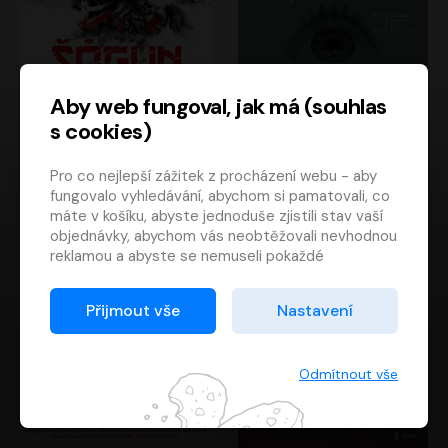
Aby web fungoval, jak má (souhlas
s cookies)
Šógun
Tajemství
Pro co nejlepší zážitek z procházení webu - aby
James Clavell
Tereza Dobiášová
fungovalo vyhledávání, abychom si pamatovali, co
Pavel Soukup
Milena Steinmasslová
máte v košíku, abyste jednoduše zjistili stav vaší
objednávky, abychom vás neobtěžovali nevhodnou
reklamou a abyste se nemuseli pokaždé
přihlašovat.
Proto od vás potřebujeme souhlas se
Přijmout vše
Nastavení
zpracováním souborů cookies
, tj. malých souborů,
které se dočasně ukládají ve vašem prohlížeči.
Děkujeme, že nám ho dáte a pomůžete nám tak
Odmítnout vše
web zlepšovat.