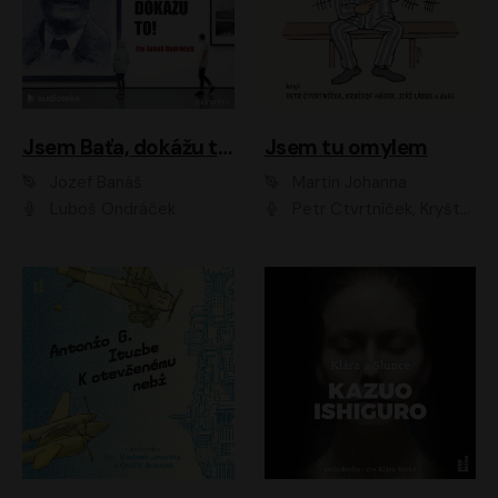
Jsem Baťa, dokážu to!
Jsem tu omylem
Jozef Banáš
Martin Johanna
Luboš Ondráček
Petr Čtvrtníček, Kryštof Hádek, Jiří Lábus, Dana Černá, Miroslav Táborský, Oldřich Navrátil, Milan Šteindler, David Vávra, Marie Tomsová