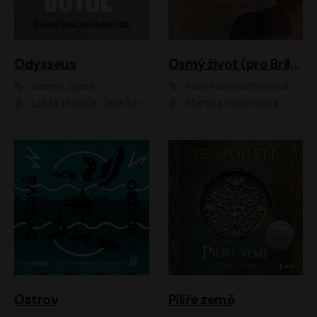
Odysseus
Osmý život (pro Brilku)
James Joyce
Nino Haratischwiliová
Lukáš Hlavica, Jana Stryková
Martina Hudečková
Ostrov
Pilíře země