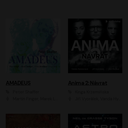
AMADEUS
Anima 2: Návrat
Peter Shaffer
Kinga Krzemińska
Martin Finger, Marek Lambora, Eliška Zbanková, Martin Písařík, Václav Neužil, Kamil Halbich, Aleš Procházka, Miroslav Táborský, Hanuš Bor, Jan Hájek
Jiří Vyorálek, Vanda Hybnerová, Jan Nedbal, Tereza Vilišová, Matylda Miškovská, Johana Tesařová, Jana Boušková, Ivana Uhlířová, Martin Myšička, Dana Černá, Ladislav Frej, Miroslav Hanuš, Zuzana Kronerová, Pavel Neškudla, Luboš Veselý, Jan Holík, Ondřej Malý, Leoš Noha, Karolína Baranová, Jan Battěk, Kryštof Bartoš, Daniela Čermáková, Hanuš Bor, Petr Gojda, Lucie Laňková, Jan Horák Radúz Mácha, Jan Meduna, Marta Menes, Jaromíra Mílová, Michal Sieczkowski, Jiří Suchánek, Anežka Šťastná, Lenka Vrtišková - Nejezchlebová, Jiří Wohanka