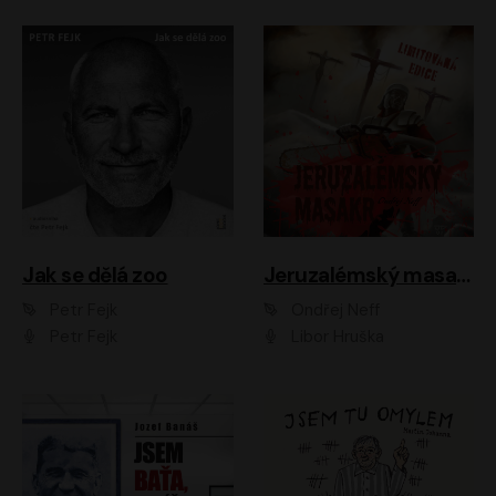
Jak se dělá zoo
Jeruzalémský masakr
Petr Fejk
Ondřej Neff
Petr Fejk
Libor Hruška