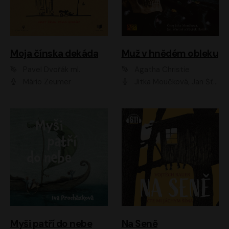
Moja čínska dekáda
Muž v hnědém obleku
Pavel Dvořák ml.
Agatha Christie
Mário Zeumer
Jitka Moučková, Jan Šťastný, Zbyšek Horák
Myši patří do nebe
Na Seně