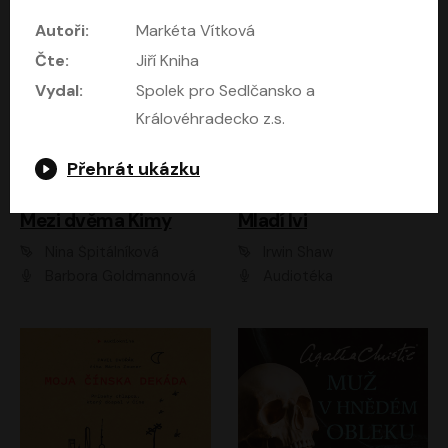
Autoři:
Markéta Vítková
Čte:
Jiří Kniha
Vydal:
Spolek pro Sedlčansko a
Královéhradecko z.s.
Přehrát ukázku
Mezi dvěma Kimy
Mladí lvi
Nina Špitálníková
Irwin Shaw
Barbora Goldmannová
Audiotéka