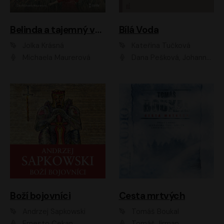
Belinda a tajemný výlet
Bílá Voda
Jolka Krásná
Kateřina Tučková
Michaela Maurerová
Dana Pešková, Johanna Tesařová, Ladislav Cigánek, Libuše Švormová, Oldřich Vlach, Pavla Tomicová, Petr Pochop, Tereza Vítů, Vanda Hybnerová
Boží bojovníci
Cesta mrtvých
Andrzej Sapkowski
Tomáš Boukal
Ernesto Čekan
Tomáš Jirman