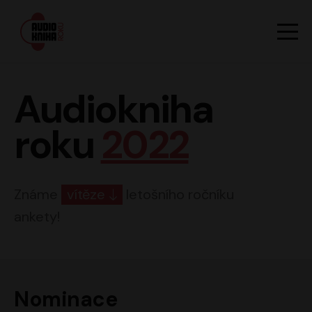
Hlavn
Men
Audiokniha roku
Audiokniha
roku
2022
Známe
vítěze
letošního ročníku
ankety!
Nominace