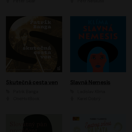
Peter Sklár
Petr Neskusil
Skutečná cesta ven
Slavná Nemesis
Patrik Banga
Ladislav Klíma
OneHotBook
Karel Dobrý