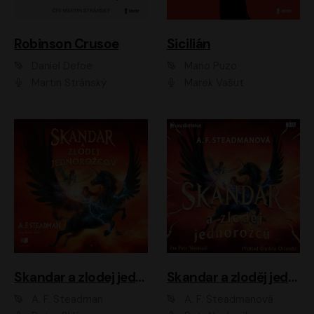
Robinson Crusoe
Sicilián
Daniel Defoe
Mario Puzo
Martin Stránský
Marek Vašut
Skandar a zlodej jednorožcov
Skandar a zloděj jednorožců
A. F. Steadman
A. F. Steadmanová