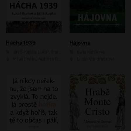
Hácha 1939
Hájovna
Jiří S. Kupka, Lukáš Burian
Karla Kubíková
Milan Enčev, Alžběta Fišerová, Marek Helma, Antonín Hardt, Jitka Sedláčková, Lukáš Burian, Vojtěch Havelka
Lucie Vondráčková