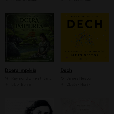
Dcera impéria
Dech
Raymond E. Feist, Janny Wurts
James Nestor
Libor Böhm
Zbyšek Horák