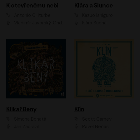
K otevřenému nebi
Klára a Slunce
Antonio G. Iturbe
Kazuo Ishiguro
Vladimír Javorský, Ondřej Brousek
Klára Suchá
Klikař Beny
Klín
Simona Bohatá
Scott Carney
Jan Zadražil
Pavel Nečas