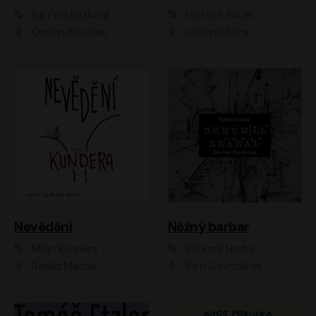
Iva Procházková
Vojtěch Rauer
Ondřej Brousek
Jáchym Šíma
Nevědění
Něžný barbar
Milan Kundera
Bohumil Hrabal
Radúz Mácha
Petr Čtvrtníček