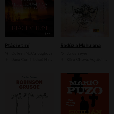
Ptáci v trní
Radúz a Mahulena
Colleen McCulloughová
Julius Zeyer
Dana Černá, Lukáš Hlavica
Klára Oltová, Vojtěch Hájek, Růžena Merunková, Dušan Sitek, Simona Postlerová, Ljuba Krbová, Petr Lněnička, Saša Rašilov