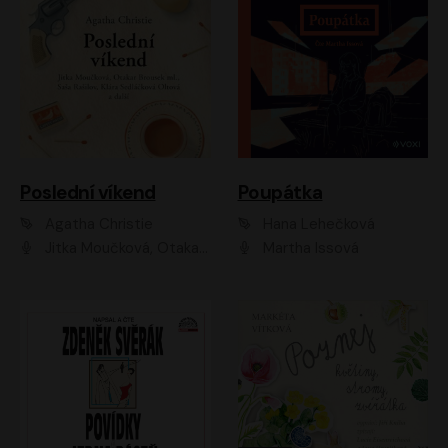
Poslední víkend
Poupátka
Agatha Christie
Hana Lehečková
Jitka Moučková, Otakar Brousek ml., Lenka Termerová, Šárka Krausová, Radek Hoppe, Petr Stach, Viktor Dvořák, Klára Oltová, Andrea Elsnerová, Saša Rašilov, Vojtěch Hájek, Barbora Vágnerová
Martha Issová