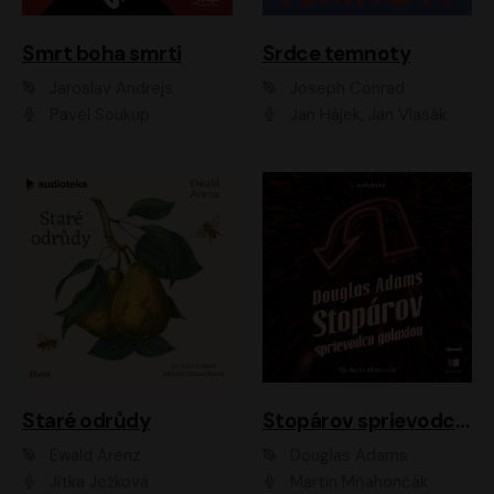
Smrt boha smrti
Srdce temnoty
Jaroslav Andrejs
Joseph Conrad
Pavel Soukup
Jan Hájek, Jan Vlasák
Staré odrůdy
Stopárov sprievodca galaxiou
Ewald Arenz
Douglas Adams
Jitka Ježková
Martin Mňahončák