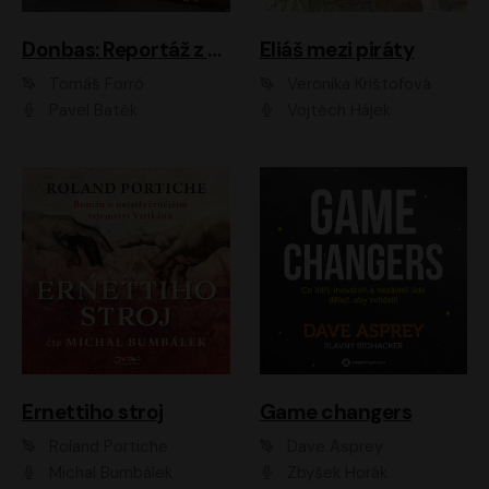
Donbas: Reportáž z ukrajinského konfliktu
Eliáš mezi piráty
Tomáš Forró
Veronika Krištofová
Pavel Batěk
Vojtěch Hájek
Ernettiho stroj
Game changers
Roland Portiche
Dave Asprey
Michal Bumbálek
Zbyšek Horák