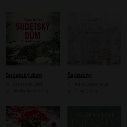
Sudetský dům
Šeptuchy
Štěpán Javůrek
Alena Sabuchová
Kamila Janovičová
Dana Černá