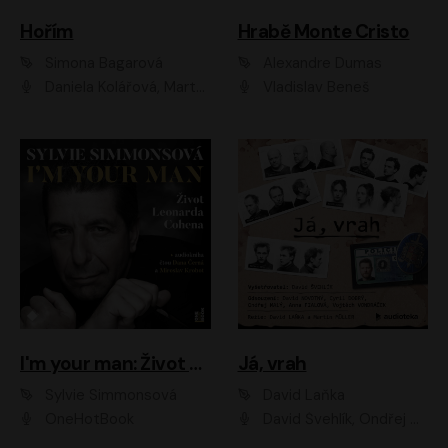
Hořím
Hrabě Monte Cristo
Simona Bagarová
Alexandre Dumas
Daniela Kolářová, Martha Issová, Pavel Řezníček, Klára Melíšková, Kryštof Hádek, Zdeněk Svěrák, Simona Bagarová
Vladislav Beneš
I'm your man: Život Leonarda Cohena
Já, vrah
Sylvie Simmonsová
David Laňka
OneHotBook
David Švehlík, Ondřej Malý, Anna Fialová, Cyril Dobrý, Vojtěch Vondráček, David Novotný, Ladislav Cigánek