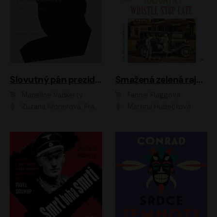
Slovutný pán prezident
Smažená zelená rajčata ve Whistle Stop Cafe
Madeline Vadkerty
Fannie Flaggová
Zuzana Kronerová, František Kovár, Božidara Turzonovová, Ľuboš Kostelný, Kristína Svarinská, Miro Noga, Richard Stanke, Lucia Siposová, Marián Miezga, Dado Nagy, Slávka Halčáková, Peter Rúfus, Filip Tůma, Lukáš Latinák, Dušan Kaprálik, Jana Oľhová, Stano Staško, Michal Hudák, Martin Kaprálik, Robo Jakab, Andrej Bán, Ivan Martinka, Martin Brezović, Patrik Lučan, Ondrej Kořínek, Scarlett Čanakyová, Andrej Žiarovský, Norbert Moravanský, Miro Králik, Marko Vrzgula, Ján Štrbák, Oliver Koniar, Roman Jaroš, Ján Kardoš, Barbora Kardošová, Ivan Kamenec, Madeline Vadkerty
Martina Hudečková