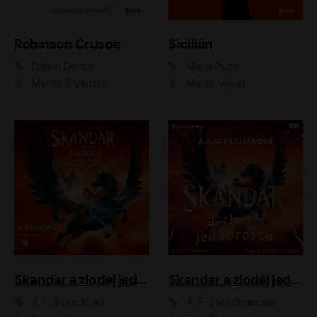
Robinson Crusoe
Sicilián
Daniel Defoe
Mario Puzo
Martin Stránský
Marek Vašut
Skandar a zlodej jednorožcov
Skandar a zloděj jednorožců
A. F. Steadman
A. F. Steadmanová