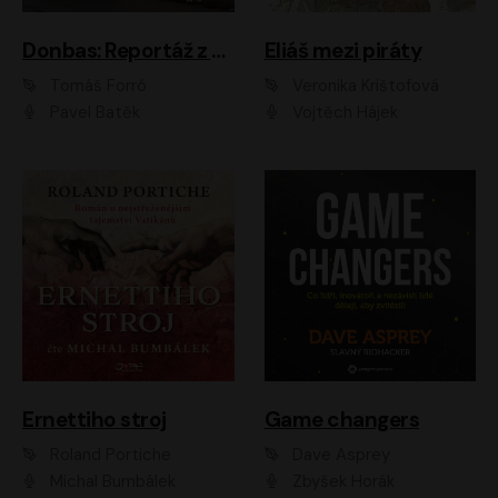
Donbas: Reportáž z ukrajinského konfliktu
Eliáš mezi piráty
Tomáš Forró
Veronika Krištofová
Pavel Batěk
Vojtěch Hájek
Ernettiho stroj
Game changers
Roland Portiche
Dave Asprey
Michal Bumbálek
Zbyšek Horák