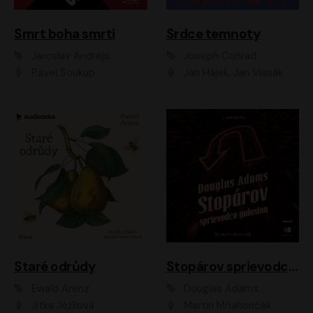
Smrt boha smrti
Srdce temnoty
Jaroslav Andrejs
Joseph Conrad
Pavel Soukup
Jan Hájek, Jan Vlasák
Staré odrůdy
Stopárov sprievodca galaxiou
Ewald Arenz
Douglas Adams
Jitka Ježková
Martin Mňahončák