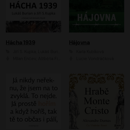
Hácha 1939
Hájovna
Jiří S. Kupka, Lukáš Burian
Karla Kubíková
Milan Enčev, Alžběta Fišerová, Marek Helma, Antonín Hardt, Jitka Sedláčková, Lukáš Burian, Vojtěch Havelka
Lucie Vondráčková