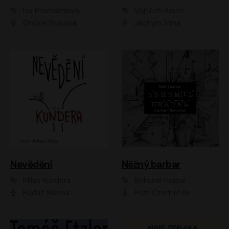
Iva Procházková
Vojtěch Rauer
Ondřej Brousek
Jáchym Šíma
Nevědění
Něžný barbar
Milan Kundera
Bohumil Hrabal
Radúz Mácha
Petr Čtvrtníček