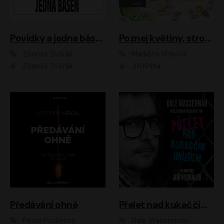
Povídky a jedna báseň
Poznej květiny, stromy, zvířátka
Zdeněk Svěrák
Markéta Vítková
Zdeněk Svěrák
Jiří Kniha
Předávání ohně
Přelet nad kukaččím hnízdem
Peter Podlesný
Dale Wasserman