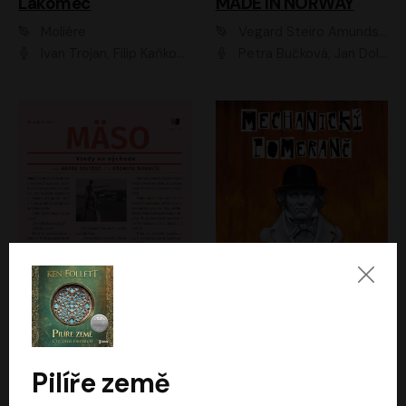
Lakomec
MADE IN NORWAY
Moliére
Vegard Steiro Amundsen
Ivan Trojan, Filip Kaňkovský, Ondřej Brousek, Anežka Šťastná, Klára Suchá, Jaromír Meduna, Dana Černá, Václav Vydra, Jiří Knot, Petr Lněnička, Lubor Šplíchal, Jiří Maryško, Petr Šplíchal
Petra Bučková, Jan Dolanský, Jiří Vyorálek, Ondřej Rychlý, Ondřej Vetchý, Klára Suchá, Jan Vlasák, Jana Stryková, Igor Bareš, Miroslav Etzler
Mäso
Mechanický pomeranč
Arpád Soltész
Anthony Burgess
Přemysl Boublík
David Novotný
Pilíře země