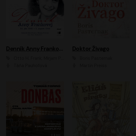
Denník Anny Frankovej
Doktor Živago
Otto H. Frank, Mirjam Pressler
Boris Pasternak
Táňa Pauhofová
Martin Preiss