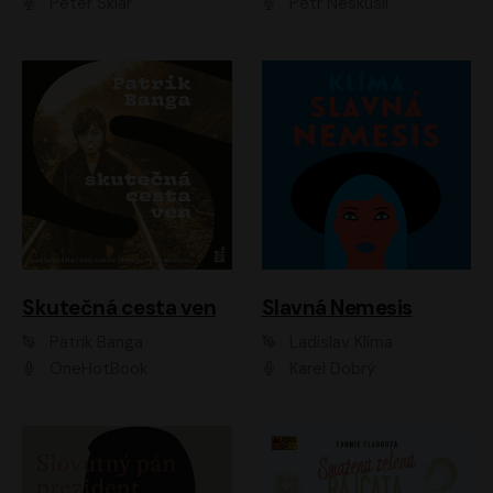
Peter Sklár
Petr Neskusil
Skutečná cesta ven
Slavná Nemesis
Patrik Banga
Ladislav Klíma
OneHotBook
Karel Dobrý