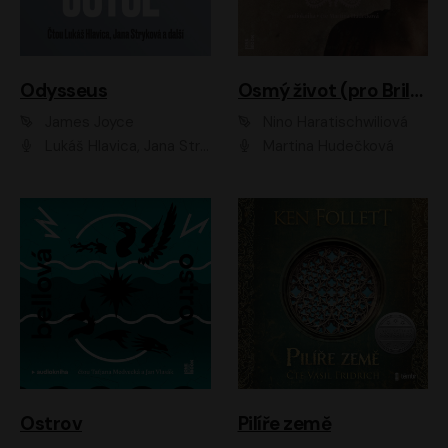
Odysseus
Osmý život (pro Brilku)
James Joyce
Nino Haratischwiliová
Lukáš Hlavica, Jana Stryková
Martina Hudečková
Ostrov
Pilíře země