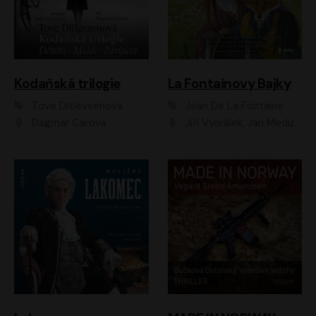
Kodaňská trilogie
La Fontainovy Bajky
Tove Ditlevsenová
Jean De La Fontaine
Dagmar Čárová
Jiří Vyorálek, Jan Meduna, Tereza Vilišová, Jitka Molavcová, Jan Vlasák, Petr Čtvrtníček, Vasil Fridrich, Jan Cina