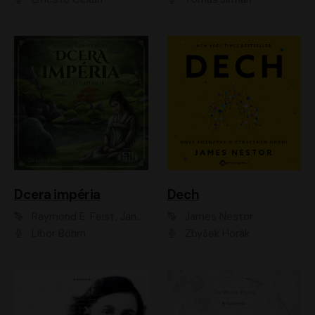
Dcera impéria
Dech
Raymond E. Feist, Janny Wurts
James Nestor
Libor Böhm
Zbyšek Horák