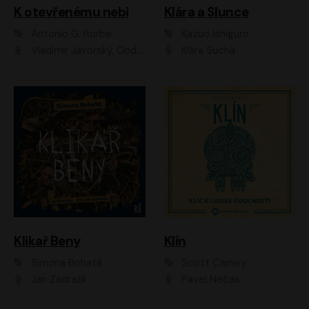
K otevřenému nebi
Klára a Slunce
Antonio G. Iturbe
Kazuo Ishiguro
Vladimír Javorský, Ondřej Brousek
Klára Suchá
Klikař Beny
Klín
Simona Bohatá
Scott Carney
Jan Zadražil
Pavel Nečas