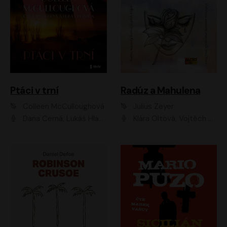
Ptáci v trní
Radúz a Mahulena
Colleen McCulloughová
Julius Zeyer
Dana Černá, Lukáš Hlavica
Klára Oltová, Vojtěch Hájek, Růžena Merunková, Dušan Sitek, Simona Postlerová, Ljuba Krbová, Petr Lněnička, Saša Rašilov