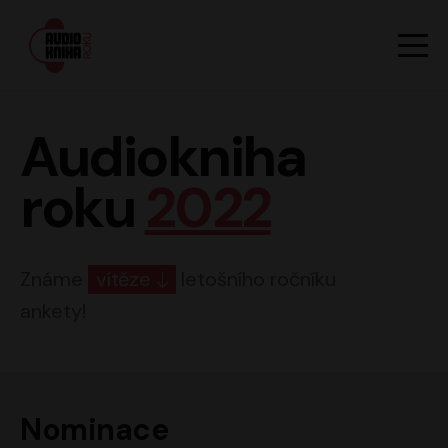
Hlavn
Men
Audiokniha roku
Audiokniha
roku
2022
Známe
vítěze
letošního ročníku
ankety!
Nominace