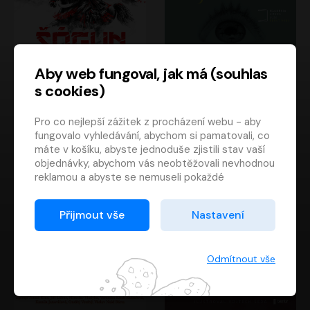
Aby web fungoval, jak má (souhlas
s cookies)
Šógun
Tajemství
Pro co nejlepší zážitek z procházení webu - aby
James Clavell
Tereza Dobiášová
fungovalo vyhledávání, abychom si pamatovali, co
Pavel Soukup
Milena Steinmasslová
máte v košíku, abyste jednoduše zjistili stav vaší
objednávky, abychom vás neobtěžovali nevhodnou
reklamou a abyste se nemuseli pokaždé
přihlašovat.
Proto od vás potřebujeme souhlas se
Přijmout vše
Nastavení
zpracováním souborů cookies
, tj. malých souborů,
které se dočasně ukládají ve vašem prohlížeči.
Děkujeme, že nám ho dáte a pomůžete nám tak
Odmítnout vše
web zlepšovat.