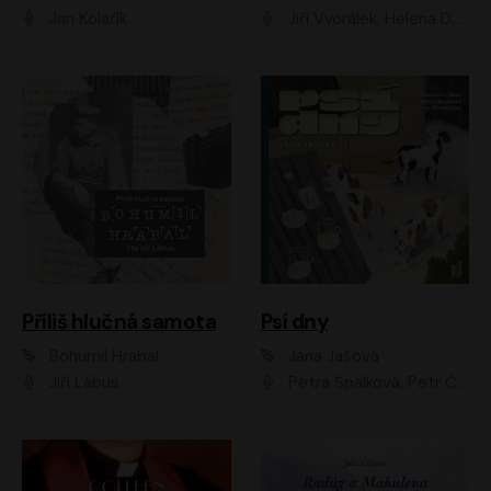
Jan Kolařík
Jiří Vyorálek, Helena Dvořáková, Pavel Šimčík, Ondřej Rychlý, Radek Holub, Filip Kaňkovský, Luboš Veselý, Tomáš Dastlík, Tereza Dočkalová, David Nyč
Příliš hlučná samota
Psí dny
Bohumil Hrabal
Jana Jašová
Jiří Lábus
Petra Špalková, Petr Čtvrtníček