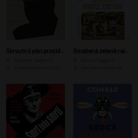
Slovutný pán prezident
Smažená zelená rajčata ve Whistle Stop Cafe
Madeline Vadkerty
Fannie Flaggová
Zuzana Kronerová, František Kovár, Božidara Turzonovová, Ľuboš Kostelný, Kristína Svarinská, Miro Noga, Richard Stanke, Lucia Siposová, Marián Miezga, Dado Nagy, Slávka Halčáková, Peter Rúfus, Filip Tůma, Lukáš Latinák, Dušan Kaprálik, Jana Oľhová, Stano Staško, Michal Hudák, Martin Kaprálik, Robo Jakab, Andrej Bán, Ivan Martinka, Martin Brezović, Patrik Lučan, Ondrej Kořínek, Scarlett Čanakyová, Andrej Žiarovský, Norbert Moravanský, Miro Králik, Marko Vrzgula, Ján Štrbák, Oliver Koniar, Roman Jaroš, Ján Kardoš, Barbora Kardošová, Ivan Kamenec, Madeline Vadkerty
Martina Hudečková