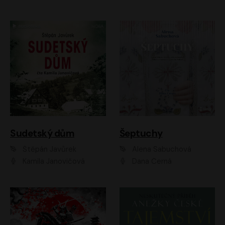
Sudetský dům
Šeptuchy
Štěpán Javůrek
Alena Sabuchová
Kamila Janovičová
Dana Černá