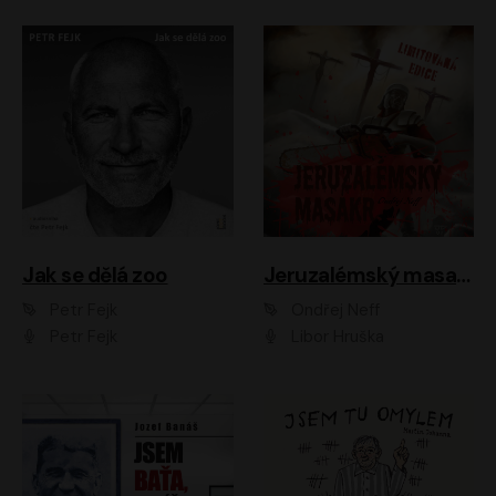
Jak se dělá zoo
Jeruzalémský masakr
Petr Fejk
Ondřej Neff
Petr Fejk
Libor Hruška