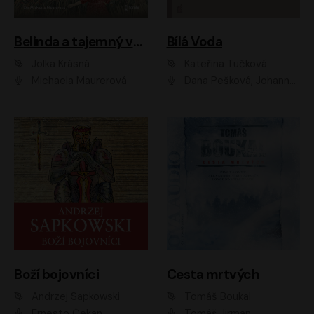
Belinda a tajemný výlet
Bílá Voda
Jolka Krásná
Kateřina Tučková
Michaela Maurerová
Dana Pešková, Johanna Tesařová, Ladislav Cigánek, Libuše Švormová, Oldřich Vlach, Pavla Tomicová, Petr Pochop, Tereza Vítů, Vanda Hybnerová
Boží bojovníci
Cesta mrtvých
Andrzej Sapkowski
Tomáš Boukal
Ernesto Čekan
Tomáš Jirman