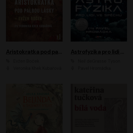
Aristokratka pod palbou lásky
Astrofyzika pro lidi ve spěchu
Evžen Boček
Neil deGrasse Tyson
Veronika Khek Kubařová
Pavel Hromádka