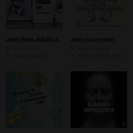
Jsem Baťa, dokážu to!
Jsem tu omylem
Jozef Banáš
Martin Johanna
Luboš Ondráček
Petr Čtvrtníček, Kryštof Hádek, Jiří Lábus, Dana Černá, Miroslav Táborský, Oldřich Navrátil, Milan Šteindler, David Vávra, Marie Tomsová