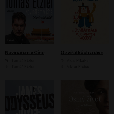
Novinářem v Číně
O zvířátkách a divných věcech
Tomáš Etzler
Alois Mikulka
Tomáš Etzler
Viktor Preiss