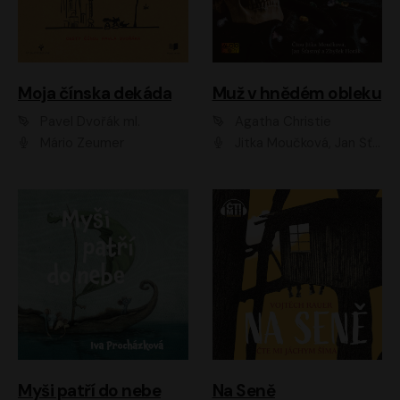
Moja čínska dekáda
Muž v hnědém obleku
Pavel Dvořák ml.
Agatha Christie
Mário Zeumer
Jitka Moučková, Jan Šťastný, Zbyšek Horák
Myši patří do nebe
Na Seně