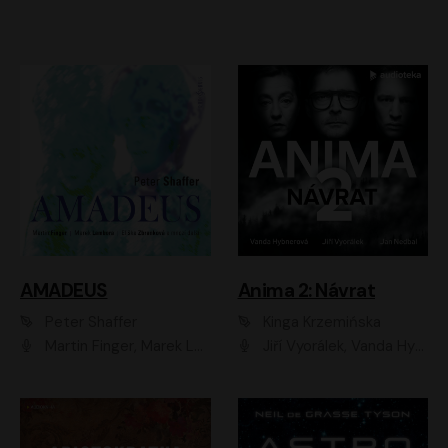
AMADEUS
Anima 2: Návrat
Peter Shaffer
Kinga Krzemińska
Martin Finger, Marek Lambora, Eliška Zbanková, Martin Písařík, Václav Neužil, Kamil Halbich, Aleš Procházka, Miroslav Táborský, Hanuš Bor, Jan Hájek
Jiří Vyorálek, Vanda Hybnerová, Jan Nedbal, Tereza Vilišová, Matylda Miškovská, Johana Tesařová, Jana Boušková, Ivana Uhlířová, Martin Myšička, Dana Černá, Ladislav Frej, Miroslav Hanuš, Zuzana Kronerová, Pavel Neškudla, Luboš Veselý, Jan Holík, Ondřej Malý, Leoš Noha, Karolína Baranová, Jan Battěk, Kryštof Bartoš, Daniela Čermáková, Hanuš Bor, Petr Gojda, Lucie Laňková, Jan Horák Radúz Mácha, Jan Meduna, Marta Menes, Jaromíra Mílová, Michal Sieczkowski, Jiří Suchánek, Anežka Šťastná, Lenka Vrtišková - Nejezchlebová, Jiří Wohanka