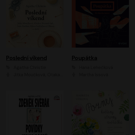
Poslední víkend
Poupátka
Agatha Christie
Hana Lehečková
Jitka Moučková, Otakar Brousek ml., Lenka Termerová, Šárka Krausová, Radek Hoppe, Petr Stach, Viktor Dvořák, Klára Oltová, Andrea Elsnerová, Saša Rašilov, Vojtěch Hájek, Barbora Vágnerová
Martha Issová