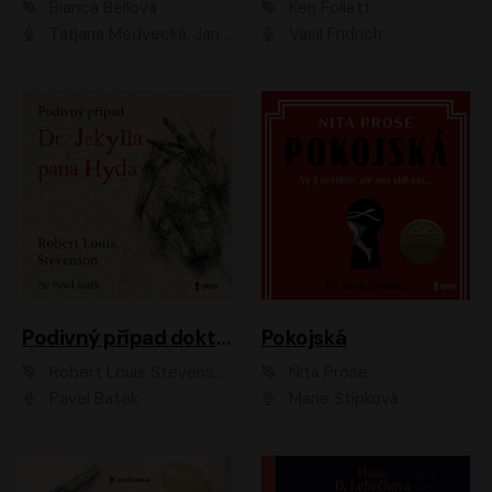
Bianca Bellová
Ken Follett
Taťjana Medvecká, Jan Vlasák
Vasil Fridrich
Podivný případ doktora Jekylla a pana Hyda
Pokojská
Robert Louis Stevenson
Nita Prose
Pavel Batěk
Marie Štípková