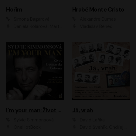
Hořím
Hrabě Monte Cristo
Simona Bagarová
Alexandre Dumas
Daniela Kolářová, Martha Issová, Pavel Řezníček, Klára Melíšková, Kryštof Hádek, Zdeněk Svěrák, Simona Bagarová
Vladislav Beneš
I'm your man: Život Leonarda Cohena
Já, vrah
Sylvie Simmonsová
David Laňka
OneHotBook
David Švehlík, Ondřej Malý, Anna Fialová, Cyril Dobrý, Vojtěch Vondráček, David Novotný, Ladislav Cigánek