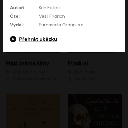
Autoři:
Ken Follett
Čte:
Vasil Fridrich
Vydal:
Euromedia Group, a.s
Přehrát ukázku
Mezi dvěma Kimy
Mladí lvi
Nina Špitálníková
Irwin Shaw
Barbora Goldmannová
Audiotéka