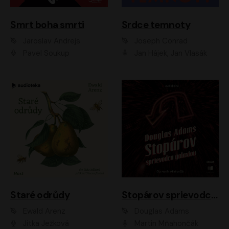
Smrt boha smrti
Srdce temnoty
Jaroslav Andrejs
Joseph Conrad
Pavel Soukup
Jan Hájek, Jan Vlasák
Staré odrůdy
Stopárov sprievodca galaxiou
Ewald Arenz
Douglas Adams
Jitka Ježková
Martin Mňahončák