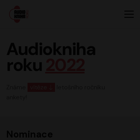
Hlavn
Men
Audiokniha roku
Audiokniha
roku
2022
Známe
vítěze
letošního ročníku
ankety!
Nominace