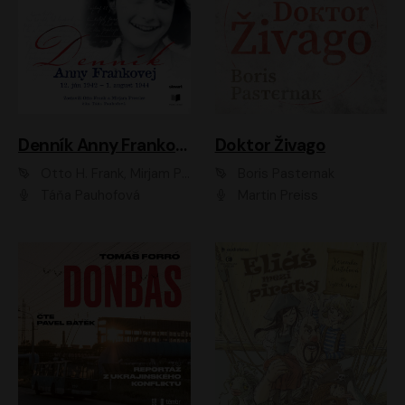
Denník Anny Frankovej
Doktor Živago
Otto H. Frank, Mirjam Pressler
Boris Pasternak
Táňa Pauhofová
Martin Preiss