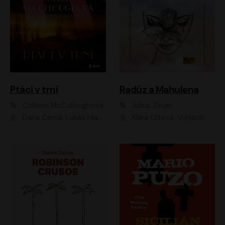
Ptáci v trní
Radúz a Mahulena
Colleen McCulloughová
Julius Zeyer
Dana Černá, Lukáš Hlavica
Klára Oltová, Vojtěch Hájek, Růžena Merunková, Dušan Sitek, Simona Postlerová, Ljuba Krbová, Petr Lněnička, Saša Rašilov