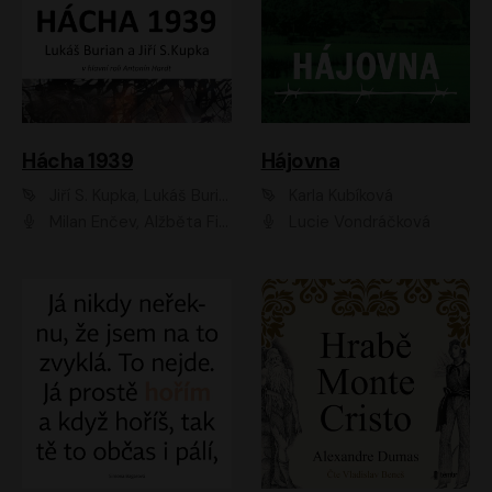
Hácha 1939
Hájovna
Jiří S. Kupka, Lukáš Burian
Karla Kubíková
Milan Enčev, Alžběta Fišerová, Marek Helma, Antonín Hardt, Jitka Sedláčková, Lukáš Burian, Vojtěch Havelka
Lucie Vondráčková