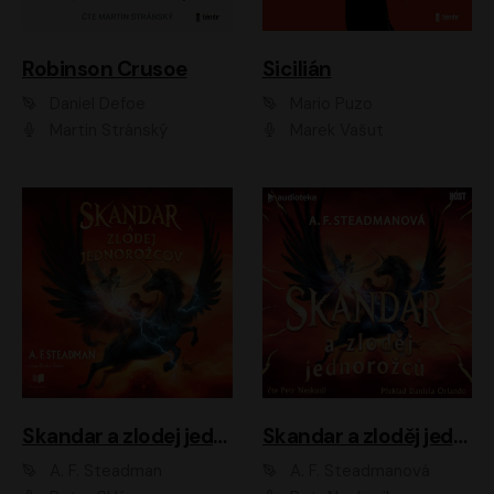
Robinson Crusoe
Sicilián
Daniel Defoe
Mario Puzo
Martin Stránský
Marek Vašut
Skandar a zlodej jednorožcov
Skandar a zloděj jednorožců
A. F. Steadman
A. F. Steadmanová