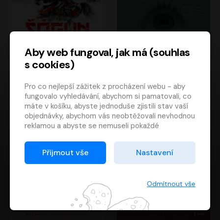
Aby web fungoval, jak má (souhlas
s cookies)
Šógun
Tajemství
Pro co nejlepší zážitek z procházení webu - aby
James Clavell
Tereza Dobiášová
fungovalo vyhledávání, abychom si pamatovali, co
Pavel Soukup
Milena Steinmasslová
máte v košíku, abyste jednoduše zjistili stav vaší
objednávky, abychom vás neobtěžovali nevhodnou
reklamou a abyste se nemuseli pokaždé
přihlašovat.
Proto od vás potřebujeme souhlas se
Přijmout vše
Nastavení
zpracováním souborů cookies
, tj. malých souborů,
které se dočasně ukládají ve vašem prohlížeči.
Děkujeme, že nám ho dáte a pomůžete nám tak
Odmítnout vše
web zlepšovat.