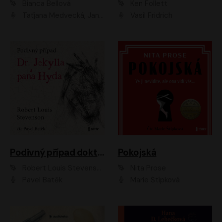
Bianca Bellová
Ken Follett
Taťjana Medvecká, Jan Vlasák
Vasil Fridrich
Podivný případ doktora Jekylla a pana Hyda
Pokojská
Robert Louis Stevenson
Nita Prose
Pavel Batěk
Marie Štípková