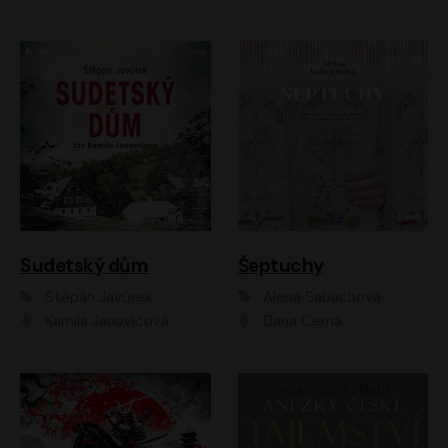
Sudetský dům
Šeptuchy
Štěpán Javůrek
Alena Sabuchová
Kamila Janovičová
Dana Černá