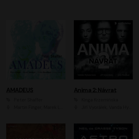
AMADEUS
Anima 2: Návrat
Peter Shaffer
Kinga Krzemińska
Martin Finger, Marek Lambora, Eliška Zbanková, Martin Písařík, Václav Neužil, Kamil Halbich, Aleš Procházka, Miroslav Táborský, Hanuš Bor, Jan Hájek
Jiří Vyorálek, Vanda Hybnerová, Jan Nedbal, Tereza Vilišová, Matylda Miškovská, Johana Tesařová, Jana Boušková, Ivana Uhlířová, Martin Myšička, Dana Černá, Ladislav Frej, Miroslav Hanuš, Zuzana Kronerová, Pavel Neškudla, Luboš Veselý, Jan Holík, Ondřej Malý, Leoš Noha, Karolína Baranová, Jan Battěk, Kryštof Bartoš, Daniela Čermáková, Hanuš Bor, Petr Gojda, Lucie Laňková, Jan Horák Radúz Mácha, Jan Meduna, Marta Menes, Jaromíra Mílová, Michal Sieczkowski, Jiří Suchánek, Anežka Šťastná, Lenka Vrtišková - Nejezchlebová, Jiří Wohanka