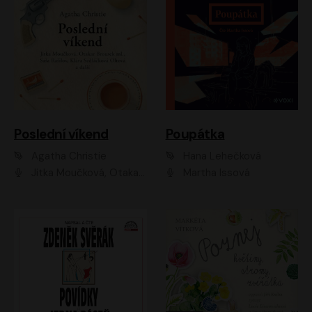
Poslední víkend
Poupátka
Agatha Christie
Hana Lehečková
Jitka Moučková, Otakar Brousek ml., Lenka Termerová, Šárka Krausová, Radek Hoppe, Petr Stach, Viktor Dvořák, Klára Oltová, Andrea Elsnerová, Saša Rašilov, Vojtěch Hájek, Barbora Vágnerová
Martha Issová