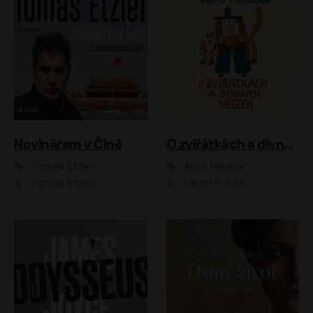
Novinářem v Číně
O zvířátkách a divných věcech
Tomáš Etzler
Alois Mikulka
Tomáš Etzler
Viktor Preiss