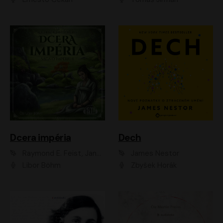
Dcera impéria
Dech
Raymond E. Feist, Janny Wurts
James Nestor
Libor Böhm
Zbyšek Horák