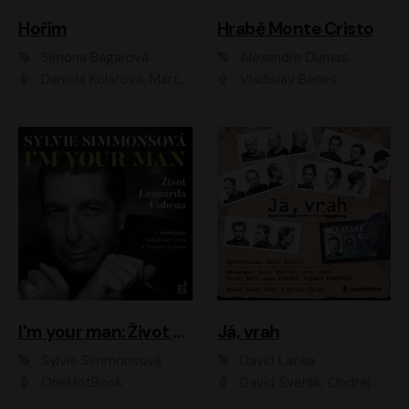
Hořím
Hrabě Monte Cristo
Simona Bagarová
Alexandre Dumas
Daniela Kolářová, Martha Issová, Pavel Řezníček, Klára Melíšková, Kryštof Hádek, Zdeněk Svěrák, Simona Bagarová
Vladislav Beneš
I'm your man: Život Leonarda Cohena
Já, vrah
Sylvie Simmonsová
David Laňka
OneHotBook
David Švehlík, Ondřej Malý, Anna Fialová, Cyril Dobrý, Vojtěch Vondráček, David Novotný, Ladislav Cigánek