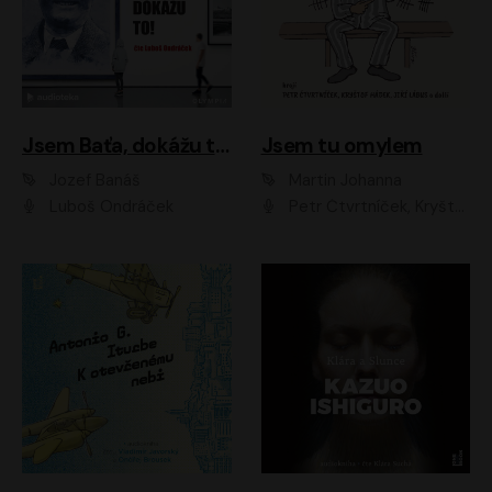
Jsem Baťa, dokážu to!
Jsem tu omylem
Jozef Banáš
Martin Johanna
Luboš Ondráček
Petr Čtvrtníček, Kryštof Hádek, Jiří Lábus, Dana Černá, Miroslav Táborský, Oldřich Navrátil, Milan Šteindler, David Vávra, Marie Tomsová