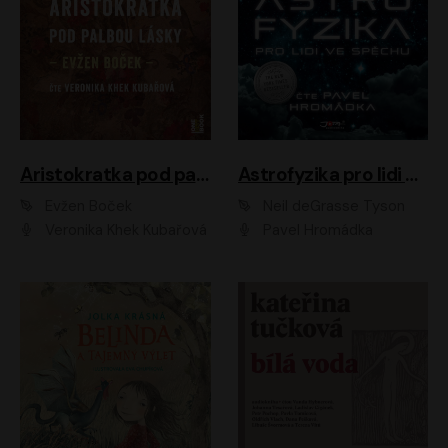
Aristokratka pod palbou lásky
Astrofyzika pro lidi ve spěchu
Evžen Boček
Neil deGrasse Tyson
Veronika Khek Kubařová
Pavel Hromádka