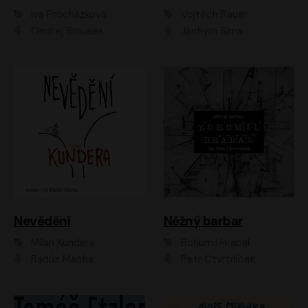
Iva Procházková
Vojtěch Rauer
Ondřej Brousek
Jáchym Šíma
Nevědění
Něžný barbar
Milan Kundera
Bohumil Hrabal
Radúz Mácha
Petr Čtvrtníček