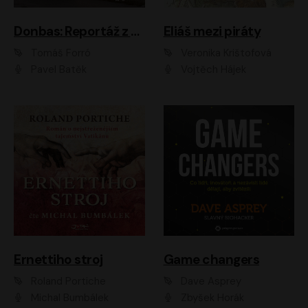
Donbas: Reportáž z ukrajinského konfliktu
Eliáš mezi piráty
Tomáš Forró
Veronika Krištofová
Pavel Batěk
Vojtěch Hájek
Ernettiho stroj
Game changers
Roland Portiche
Dave Asprey
Michal Bumbálek
Zbyšek Horák