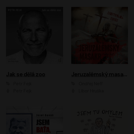
Jak se dělá zoo
Jeruzalémský masakr
Petr Fejk
Ondřej Neff
Petr Fejk
Libor Hruška