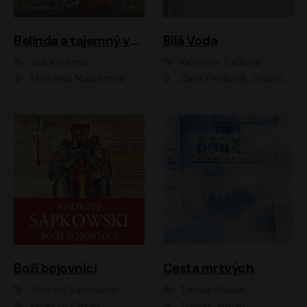
Belinda a tajemný výlet
Bílá Voda
Jolka Krásná
Kateřina Tučková
Michaela Maurerová
Dana Pešková, Johanna Tesařová, Ladislav Cigánek, Libuše Švormová, Oldřich Vlach, Pavla Tomicová, Petr Pochop, Tereza Vítů, Vanda Hybnerová
Boží bojovníci
Cesta mrtvých
Andrzej Sapkowski
Tomáš Boukal
Ernesto Čekan
Tomáš Jirman