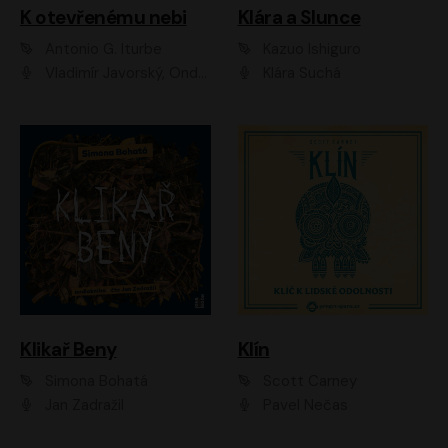
K otevřenému nebi
Klára a Slunce
Antonio G. Iturbe
Kazuo Ishiguro
Vladimír Javorský, Ondřej Brousek
Klára Suchá
Klikař Beny
Klín
Simona Bohatá
Scott Carney
Jan Zadražil
Pavel Nečas