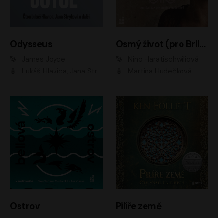
Odysseus
Osmý život (pro Brilku)
James Joyce
Nino Haratischwiliová
Lukáš Hlavica, Jana Stryková
Martina Hudečková
Ostrov
Pilíře země