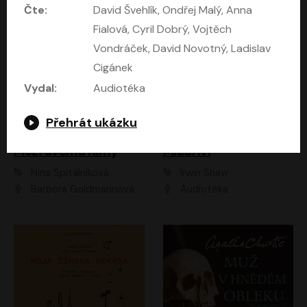
Čte:
David Švehlík, Ondřej Malý, Anna
Fialová, Cyril Dobrý, Vojtěch
Vondráček, David Novotný, Ladislav
Cigánek
Vydal:
Audiotéka
Přehrát ukázku
Mezi dvěma Kimy
Mladí lvi
Nina Špitálníková
Irwin Shaw
Barbora Goldmannová
Audiotéka