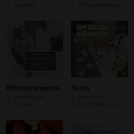
Jan Kolařík
Jiří Vyorálek, Helena Dvořáková, Pavel Šimčík, Ondřej Rychlý, Radek Holub, Filip Kaňkovský, Luboš Veselý, Tomáš Dastlík, Tereza Dočkalová, David Nyč
Příliš hlučná samota
Psí dny
Bohumil Hrabal
Jana Jašová
Jiří Lábus
Petra Špalková, Petr Čtvrtníček