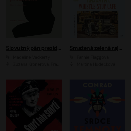
Slovutný pán prezident
Smažená zelená rajčata ve Whistle Stop Cafe
Madeline Vadkerty
Fannie Flaggová
Zuzana Kronerová, František Kovár, Božidara Turzonovová, Ľuboš Kostelný, Kristína Svarinská, Miro Noga, Richard Stanke, Lucia Siposová, Marián Miezga, Dado Nagy, Slávka Halčáková, Peter Rúfus, Filip Tůma, Lukáš Latinák, Dušan Kaprálik, Jana Oľhová, Stano Staško, Michal Hudák, Martin Kaprálik, Robo Jakab, Andrej Bán, Ivan Martinka, Martin Brezović, Patrik Lučan, Ondrej Kořínek, Scarlett Čanakyová, Andrej Žiarovský, Norbert Moravanský, Miro Králik, Marko Vrzgula, Ján Štrbák, Oliver Koniar, Roman Jaroš, Ján Kardoš, Barbora Kardošová, Ivan Kamenec, Madeline Vadkerty
Martina Hudečková