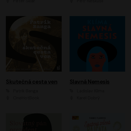
Peter Sklár
Petr Neskusil
Skutečná cesta ven
Slavná Nemesis
Patrik Banga
Ladislav Klíma
OneHotBook
Karel Dobrý