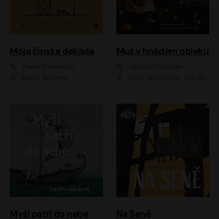
Moja čínska dekáda
Muž v hnědém obleku
Pavel Dvořák ml.
Agatha Christie
Mário Zeumer
Jitka Moučková, Jan Šťastný, Zbyšek Horák
Myši patří do nebe
Na Seně