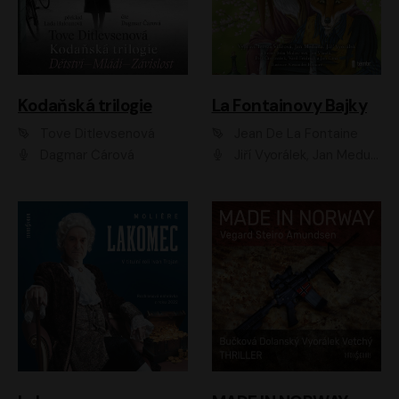
Kodaňská trilogie
La Fontainovy Bajky
Tove Ditlevsenová
Jean De La Fontaine
Dagmar Čárová
Jiří Vyorálek, Jan Meduna, Tereza Vilišová, Jitka Molavcová, Jan Vlasák, Petr Čtvrtníček, Vasil Fridrich, Jan Cina