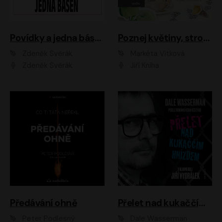
Povídky a jedna báseň
Poznej květiny, stromy, zvířátka
Zdeněk Svěrák
Markéta Vítková
Zdeněk Svěrák
Jiří Kniha
Předávání ohně
Přelet nad kukaččím hnízdem
Peter Podlesný
Dale Wasserman