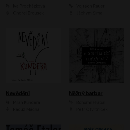
Iva Procházková
Vojtěch Rauer
Ondřej Brousek
Jáchym Šíma
Nevědění
Něžný barbar
Milan Kundera
Bohumil Hrabal
Radúz Mácha
Petr Čtvrtníček