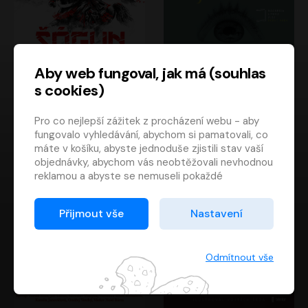
Aby web fungoval, jak má (souhlas
s cookies)
Šógun
Tajemství
Pro co nejlepší zážitek z procházení webu - aby
James Clavell
Tereza Dobiášová
fungovalo vyhledávání, abychom si pamatovali, co
Pavel Soukup
Milena Steinmasslová
máte v košíku, abyste jednoduše zjistili stav vaší
objednávky, abychom vás neobtěžovali nevhodnou
reklamou a abyste se nemuseli pokaždé
přihlašovat.
Proto od vás potřebujeme souhlas se
Přijmout vše
Nastavení
zpracováním souborů cookies
, tj. malých souborů,
které se dočasně ukládají ve vašem prohlížeči.
Děkujeme, že nám ho dáte a pomůžete nám tak
Odmítnout vše
web zlepšovat.