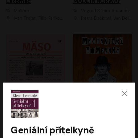
Lakomec
MADE IN NORWAY
Moliére
Vegard Steiro Amundsen
Ivan Trojan, Filip Kaňkovský, Ondřej Brousek, Anežka Šťastná, Klára Suchá, Jaromír Meduna, Dana Černá, Václav Vydra, Jiří Knot, Petr Lněnička, Lubor Šplíchal, Jiří Maryško, Petr Šplíchal
Petra Bučková, Jan Dolanský, Jiří Vyorálek, Ondřej Rychlý, Ondřej Vetchý, Klára Suchá, Jan Vlasák, Jana Stryková, Igor Bareš, Miroslav Etzler
Mäso
Mechanický pomeranč
Arpád Soltész
Anthony Burgess
Přemysl Boublík
David Novotný
Geniální přítelkyně