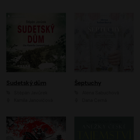
Sudetský dům
Šeptuchy
Štěpán Javůrek
Alena Sabuchová
Kamila Janovičová
Dana Černá