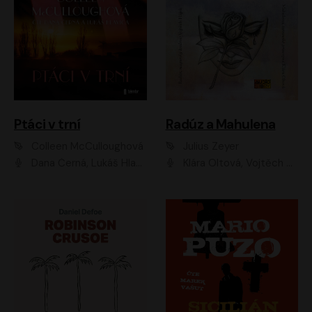
Ptáci v trní
Radúz a Mahulena
Colleen McCulloughová
Julius Zeyer
Dana Černá, Lukáš Hlavica
Klára Oltová, Vojtěch Hájek, Růžena Merunková, Dušan Sitek, Simona Postlerová, Ljuba Krbová, Petr Lněnička, Saša Rašilov