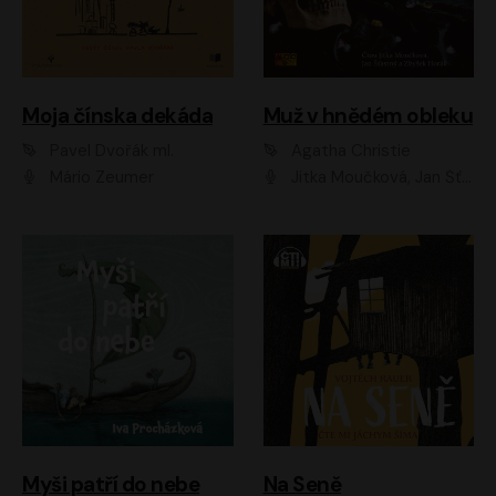
Moja čínska dekáda
Muž v hnědém obleku
Pavel Dvořák ml.
Agatha Christie
Mário Zeumer
Jitka Moučková, Jan Šťastný, Zbyšek Horák
Myši patří do nebe
Na Seně