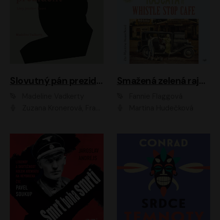
Slovutný pán prezident
Smažená zelená rajčata ve Whistle Stop Cafe
Madeline Vadkerty
Fannie Flaggová
Zuzana Kronerová, František Kovár, Božidara Turzonovová, Ľuboš Kostelný, Kristína Svarinská, Miro Noga, Richard Stanke, Lucia Siposová, Marián Miezga, Dado Nagy, Slávka Halčáková, Peter Rúfus, Filip Tůma, Lukáš Latinák, Dušan Kaprálik, Jana Oľhová, Stano Staško, Michal Hudák, Martin Kaprálik, Robo Jakab, Andrej Bán, Ivan Martinka, Martin Brezović, Patrik Lučan, Ondrej Kořínek, Scarlett Čanakyová, Andrej Žiarovský, Norbert Moravanský, Miro Králik, Marko Vrzgula, Ján Štrbák, Oliver Koniar, Roman Jaroš, Ján Kardoš, Barbora Kardošová, Ivan Kamenec, Madeline Vadkerty
Martina Hudečková