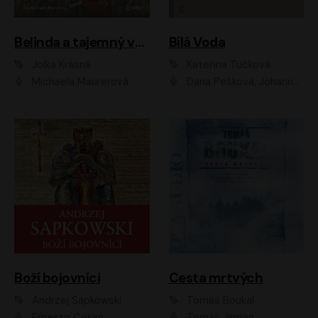
Belinda a tajemný výlet
Bílá Voda
Jolka Krásná
Kateřina Tučková
Michaela Maurerová
Dana Pešková, Johanna Tesařová, Ladislav Cigánek, Libuše Švormová, Oldřich Vlach, Pavla Tomicová, Petr Pochop, Tereza Vítů, Vanda Hybnerová
Boží bojovníci
Cesta mrtvých
Andrzej Sapkowski
Tomáš Boukal
Ernesto Čekan
Tomáš Jirman