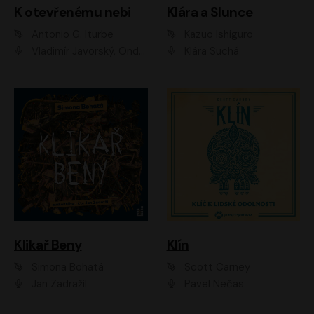
K otevřenému nebi
Klára a Slunce
Antonio G. Iturbe
Kazuo Ishiguro
Vladimír Javorský, Ondřej Brousek
Klára Suchá
Klikař Beny
Klín
Simona Bohatá
Scott Carney
Jan Zadražil
Pavel Nečas