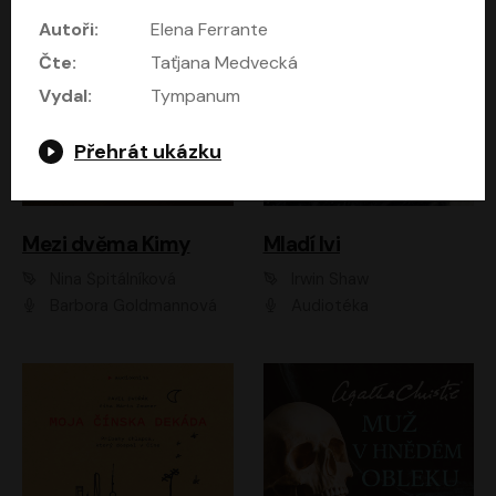
Autoři:
Elena Ferrante
Čte:
Taťjana Medvecká
Vydal:
Tympanum
Přehrát ukázku
Mezi dvěma Kimy
Mladí lvi
Nina Špitálníková
Irwin Shaw
Barbora Goldmannová
Audiotéka