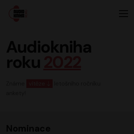
Hlavn
Men
Audiokniha roku
Audiokniha
roku
2022
Známe
vítěze
letošního ročníku
ankety!
Nominace