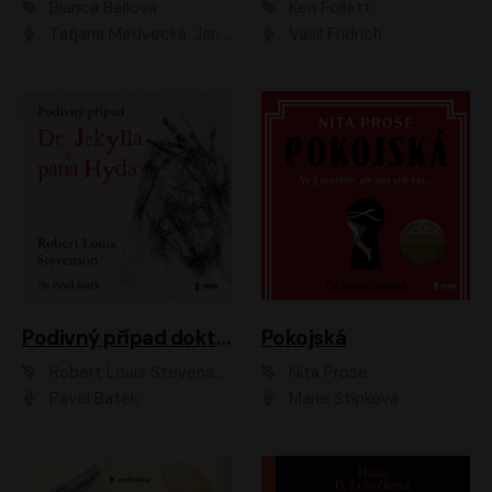
Bianca Bellová
Ken Follett
Taťjana Medvecká, Jan Vlasák
Vasil Fridrich
Podivný případ doktora Jekylla a pana Hyda
Pokojská
Robert Louis Stevenson
Nita Prose
Pavel Batěk
Marie Štípková