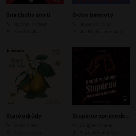
Smrt boha smrti
Srdce temnoty
Jaroslav Andrejs
Joseph Conrad
Pavel Soukup
Jan Hájek, Jan Vlasák
Staré odrůdy
Stopárov sprievodca galaxiou
Ewald Arenz
Douglas Adams
Jitka Ježková
Martin Mňahončák