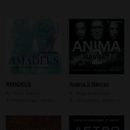
AMADEUS
Anima 2: Návrat
Peter Shaffer
Kinga Krzemińska
Martin Finger, Marek Lambora, Eliška Zbanková, Martin Písařík, Václav Neužil, Kamil Halbich, Aleš Procházka, Miroslav Táborský, Hanuš Bor, Jan Hájek
Jiří Vyorálek, Vanda Hybnerová, Jan Nedbal, Tereza Vilišová, Matylda Miškovská, Johana Tesařová, Jana Boušková, Ivana Uhlířová, Martin Myšička, Dana Černá, Ladislav Frej, Miroslav Hanuš, Zuzana Kronerová, Pavel Neškudla, Luboš Veselý, Jan Holík, Ondřej Malý, Leoš Noha, Karolína Baranová, Jan Battěk, Kryštof Bartoš, Daniela Čermáková, Hanuš Bor, Petr Gojda, Lucie Laňková, Jan Horák Radúz Mácha, Jan Meduna, Marta Menes, Jaromíra Mílová, Michal Sieczkowski, Jiří Suchánek, Anežka Šťastná, Lenka Vrtišková - Nejezchlebová, Jiří Wohanka