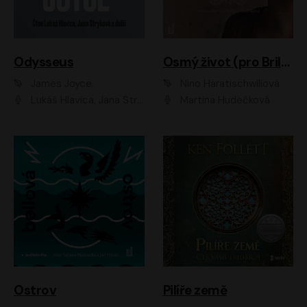
Odysseus
Osmý život (pro Brilku)
James Joyce
Nino Haratischwiliová
Lukáš Hlavica, Jana Stryková
Martina Hudečková
Ostrov
Pilíře země