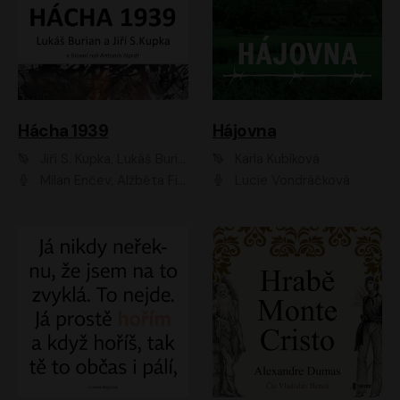
Hácha 1939
Hájovna
Jiří S. Kupka, Lukáš Burian
Karla Kubíková
Milan Enčev, Alžběta Fišerová, Marek Helma, Antonín Hardt, Jitka Sedláčková, Lukáš Burian, Vojtěch Havelka
Lucie Vondráčková