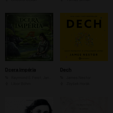
Dcera impéria
Dech
Raymond E. Feist, Janny Wurts
James Nestor
Libor Böhm
Zbyšek Horák