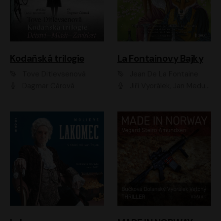
Kodaňská trilogie
La Fontainovy Bajky
Tove Ditlevsenová
Jean De La Fontaine
Dagmar Čárová
Jiří Vyorálek, Jan Meduna, Tereza Vilišová, Jitka Molavcová, Jan Vlasák, Petr Čtvrtníček, Vasil Fridrich, Jan Cina