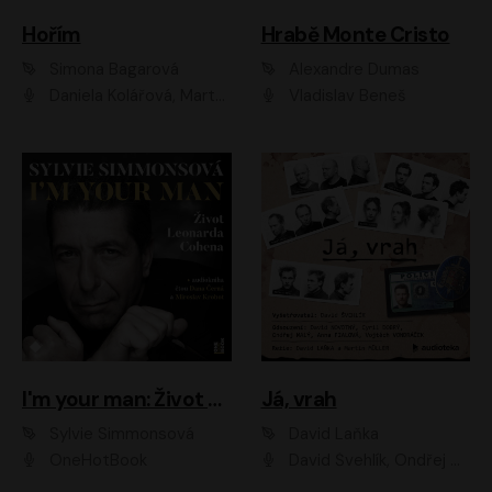
Hořím
Hrabě Monte Cristo
Simona Bagarová
Alexandre Dumas
Daniela Kolářová, Martha Issová, Pavel Řezníček, Klára Melíšková, Kryštof Hádek, Zdeněk Svěrák, Simona Bagarová
Vladislav Beneš
I'm your man: Život Leonarda Cohena
Já, vrah
Sylvie Simmonsová
David Laňka
OneHotBook
David Švehlík, Ondřej Malý, Anna Fialová, Cyril Dobrý, Vojtěch Vondráček, David Novotný, Ladislav Cigánek