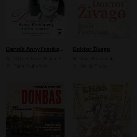
Denník Anny Frankovej
Doktor Živago
Otto H. Frank, Mirjam Pressler
Boris Pasternak
Táňa Pauhofová
Martin Preiss