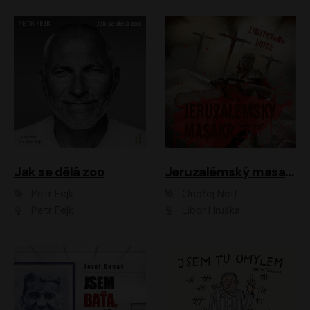
Jak se dělá zoo
Jeruzalémský masakr
Petr Fejk
Ondřej Neff
Petr Fejk
Libor Hruška