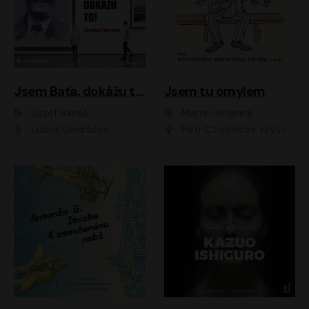
Jsem Baťa, dokážu to!
Jsem tu omylem
Jozef Banáš
Martin Johanna
Luboš Ondráček
Petr Čtvrtníček, Kryštof Hádek, Jiří Lábus, Dana Černá, Miroslav Táborský, Oldřich Navrátil, Milan Šteindler, David Vávra, Marie Tomsová