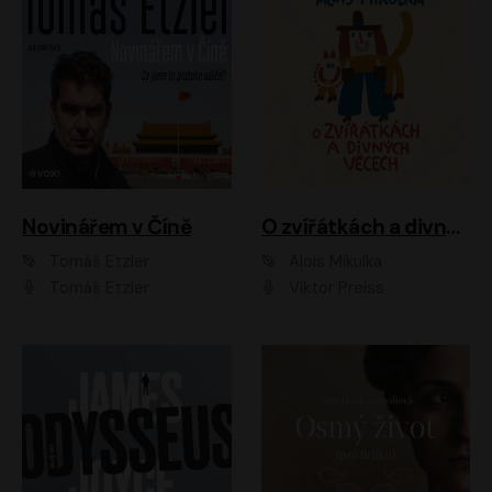
Novinářem v Číně
O zvířátkách a divných věcech
Tomáš Etzler
Alois Mikulka
Tomáš Etzler
Viktor Preiss