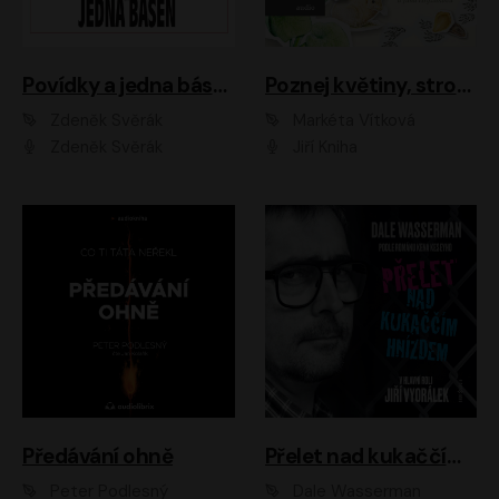
Povídky a jedna báseň
Poznej květiny, stromy, zvířátka
Zdeněk Svěrák
Markéta Vítková
Zdeněk Svěrák
Jiří Kniha
Předávání ohně
Přelet nad kukaččím hnízdem
Peter Podlesný
Dale Wasserman