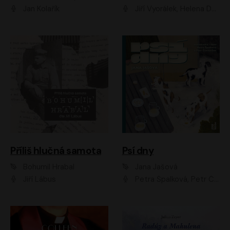
Jan Kolařík
Jiří Vyorálek, Helena Dvořáková, Pavel Šimčík, Ondřej Rychlý, Radek Holub, Filip Kaňkovský, Luboš Veselý, Tomáš Dastlík, Tereza Dočkalová, David Nyč
Příliš hlučná samota
Psí dny
Bohumil Hrabal
Jana Jašová
Jiří Lábus
Petra Špalková, Petr Čtvrtníček