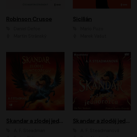
Robinson Crusoe
Sicilián
Daniel Defoe
Mario Puzo
Martin Stránský
Marek Vašut
Skandar a zlodej jednorožcov
Skandar a zloděj jednorožců
A. F. Steadman
A. F. Steadmanová