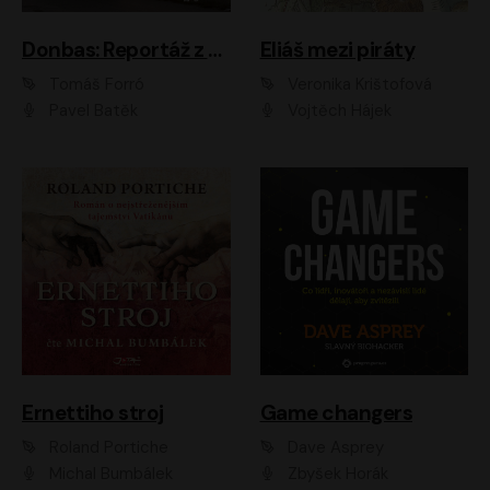
Donbas: Reportáž z ukrajinského konfliktu
Eliáš mezi piráty
Tomáš Forró
Veronika Krištofová
Pavel Batěk
Vojtěch Hájek
Ernettiho stroj
Game changers
Roland Portiche
Dave Asprey
Michal Bumbálek
Zbyšek Horák