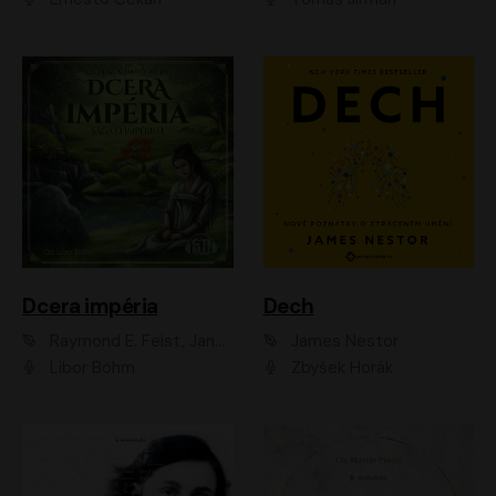
Dcera impéria
Dech
Raymond E. Feist, Janny Wurts
James Nestor
Libor Böhm
Zbyšek Horák