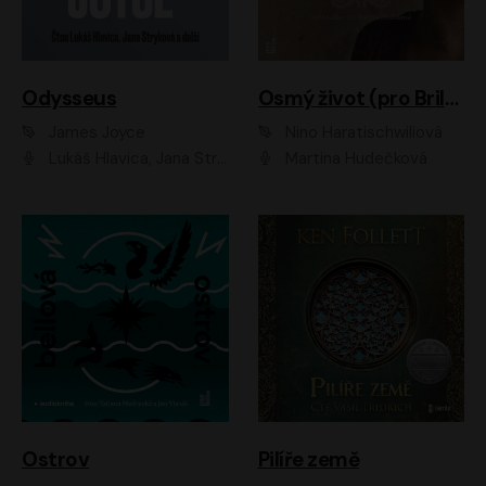
Odysseus
Osmý život (pro Brilku)
James Joyce
Nino Haratischwiliová
Lukáš Hlavica, Jana Stryková
Martina Hudečková
Ostrov
Pilíře země