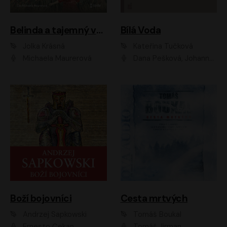
Belinda a tajemný výlet
Bílá Voda
Jolka Krásná
Kateřina Tučková
Michaela Maurerová
Dana Pešková, Johanna Tesařová, Ladislav Cigánek, Libuše Švormová, Oldřich Vlach, Pavla Tomicová, Petr Pochop, Tereza Vítů, Vanda Hybnerová
Boží bojovníci
Cesta mrtvých
Andrzej Sapkowski
Tomáš Boukal
Ernesto Čekan
Tomáš Jirman