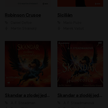
Robinson Crusoe
Sicilián
Daniel Defoe
Mario Puzo
Martin Stránský
Marek Vašut
Skandar a zlodej jednorožcov
Skandar a zloděj jednorožců
A. F. Steadman
A. F. Steadmanová