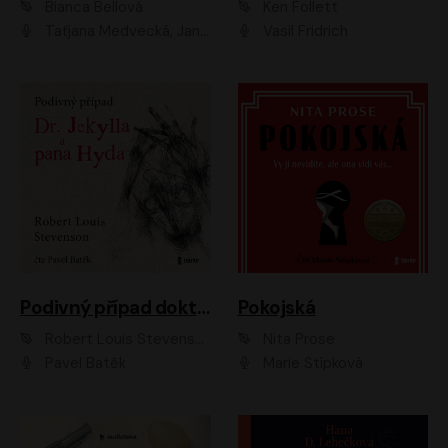
Bianca Bellová
Ken Follett
Taťjana Medvecká, Jan Vlasák
Vasil Fridrich
Podivný případ doktora Jekylla a pana Hyda
Pokojská
Robert Louis Stevenson
Nita Prose
Pavel Batěk
Marie Štípková