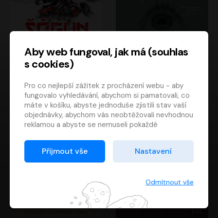
Aby web fungoval, jak má (souhlas
s cookies)
Šógun
Tajemství
Pro co nejlepší zážitek z procházení webu - aby
James Clavell
Tereza Dobiášová
fungovalo vyhledávání, abychom si pamatovali, co
Pavel Soukup
Milena Steinmasslová
máte v košíku, abyste jednoduše zjistili stav vaší
objednávky, abychom vás neobtěžovali nevhodnou
reklamou a abyste se nemuseli pokaždé
přihlašovat.
Proto od vás potřebujeme souhlas se
Přijmout vše
Nastavení
zpracováním souborů cookies
, tj. malých souborů,
které se dočasně ukládají ve vašem prohlížeči.
Děkujeme, že nám ho dáte a pomůžete nám tak
Odmítnout vše
web zlepšovat.