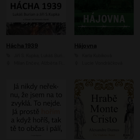
Hácha 1939
Hájovna
Jiří S. Kupka, Lukáš Burian
Karla Kubíková
Milan Enčev, Alžběta Fišerová, Marek Helma, Antonín Hardt, Jitka Sedláčková, Lukáš Burian, Vojtěch Havelka
Lucie Vondráčková