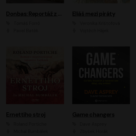
Donbas: Reportáž z ukrajinského konfliktu
Eliáš mezi piráty
Tomáš Forró
Veronika Krištofová
Pavel Batěk
Vojtěch Hájek
Ernettiho stroj
Game changers
Roland Portiche
Dave Asprey
Michal Bumbálek
Zbyšek Horák