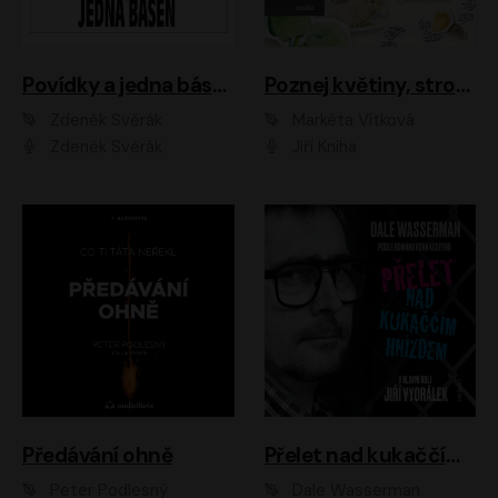
Povídky a jedna báseň
Poznej květiny, stromy, zvířátka
Zdeněk Svěrák
Markéta Vítková
Zdeněk Svěrák
Jiří Kniha
Předávání ohně
Přelet nad kukaččím hnízdem
Peter Podlesný
Dale Wasserman