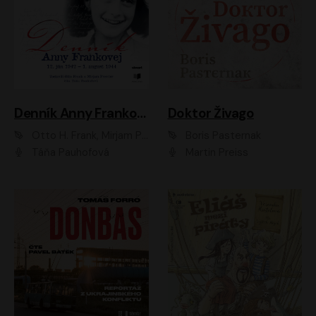
Denník Anny Frankovej
Doktor Živago
Otto H. Frank, Mirjam Pressler
Boris Pasternak
Táňa Pauhofová
Martin Preiss