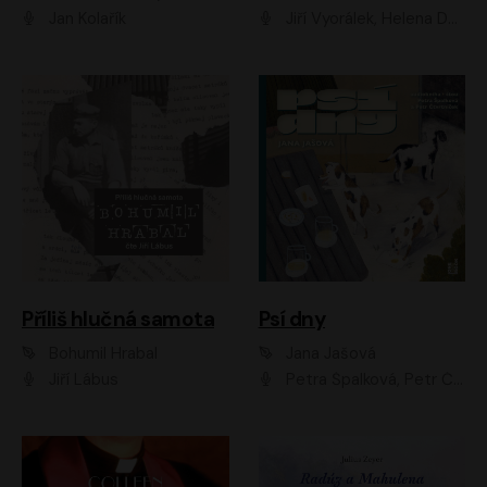
Jan Kolařík
Jiří Vyorálek, Helena Dvořáková, Pavel Šimčík, Ondřej Rychlý, Radek Holub, Filip Kaňkovský, Luboš Veselý, Tomáš Dastlík, Tereza Dočkalová, David Nyč
Příliš hlučná samota
Psí dny
Bohumil Hrabal
Jana Jašová
Jiří Lábus
Petra Špalková, Petr Čtvrtníček