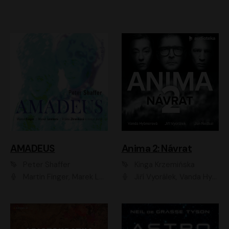
AMADEUS
Anima 2: Návrat
Peter Shaffer
Kinga Krzemińska
Martin Finger, Marek Lambora, Eliška Zbanková, Martin Písařík, Václav Neužil, Kamil Halbich, Aleš Procházka, Miroslav Táborský, Hanuš Bor, Jan Hájek
Jiří Vyorálek, Vanda Hybnerová, Jan Nedbal, Tereza Vilišová, Matylda Miškovská, Johana Tesařová, Jana Boušková, Ivana Uhlířová, Martin Myšička, Dana Černá, Ladislav Frej, Miroslav Hanuš, Zuzana Kronerová, Pavel Neškudla, Luboš Veselý, Jan Holík, Ondřej Malý, Leoš Noha, Karolína Baranová, Jan Battěk, Kryštof Bartoš, Daniela Čermáková, Hanuš Bor, Petr Gojda, Lucie Laňková, Jan Horák Radúz Mácha, Jan Meduna, Marta Menes, Jaromíra Mílová, Michal Sieczkowski, Jiří Suchánek, Anežka Šťastná, Lenka Vrtišková - Nejezchlebová, Jiří Wohanka