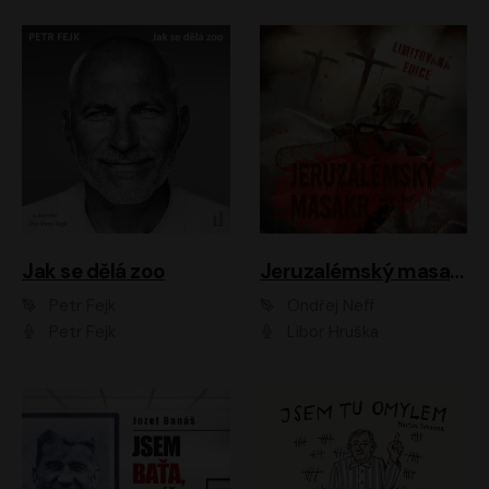
Jak se dělá zoo
Jeruzalémský masakr
Petr Fejk
Ondřej Neff
Petr Fejk
Libor Hruška