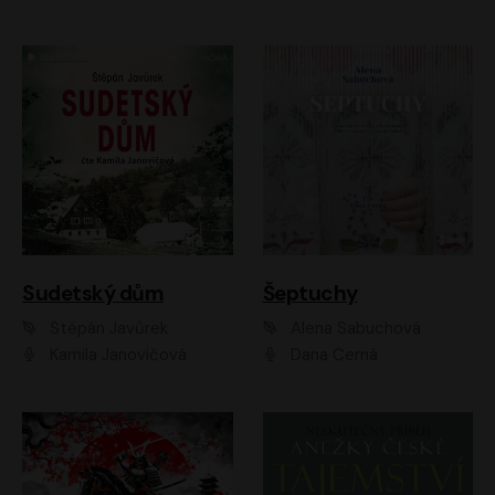
Sudetský dům
Šeptuchy
Štěpán Javůrek
Alena Sabuchová
Kamila Janovičová
Dana Černá