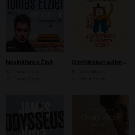
Novinářem v Číně
O zvířátkách a divných věcech
Tomáš Etzler
Alois Mikulka
Tomáš Etzler
Viktor Preiss