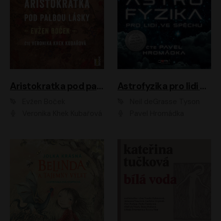
Aristokratka pod palbou lásky
Astrofyzika pro lidi ve spěchu
Evžen Boček
Neil deGrasse Tyson
Veronika Khek Kubařová
Pavel Hromádka