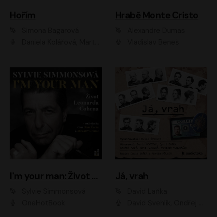
Hořím
Hrabě Monte Cristo
Simona Bagarová
Alexandre Dumas
Daniela Kolářová, Martha Issová, Pavel Řezníček, Klára Melíšková, Kryštof Hádek, Zdeněk Svěrák, Simona Bagarová
Vladislav Beneš
I'm your man: Život Leonarda Cohena
Já, vrah
Sylvie Simmonsová
David Laňka
OneHotBook
David Švehlík, Ondřej Malý, Anna Fialová, Cyril Dobrý, Vojtěch Vondráček, David Novotný, Ladislav Cigánek