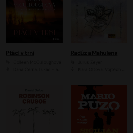
Ptáci v trní
Radúz a Mahulena
Colleen McCulloughová
Julius Zeyer
Dana Černá, Lukáš Hlavica
Klára Oltová, Vojtěch Hájek, Růžena Merunková, Dušan Sitek, Simona Postlerová, Ljuba Krbová, Petr Lněnička, Saša Rašilov