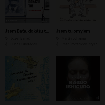
Jsem Baťa, dokážu to!
Jsem tu omylem
Jozef Banáš
Martin Johanna
Luboš Ondráček
Petr Čtvrtníček, Kryštof Hádek, Jiří Lábus, Dana Černá, Miroslav Táborský, Oldřich Navrátil, Milan Šteindler, David Vávra, Marie Tomsová