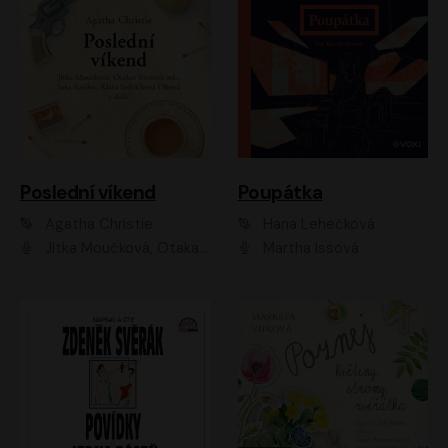
Poslední víkend
Poupátka
Agatha Christie
Hana Lehečková
Jitka Moučková, Otakar Brousek ml., Lenka Termerová, Šárka Krausová, Radek Hoppe, Petr Stach, Viktor Dvořák, Klára Oltová, Andrea Elsnerová, Saša Rašilov, Vojtěch Hájek, Barbora Vágnerová
Martha Issová