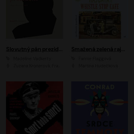
Slovutný pán prezident
Smažená zelená rajčata ve Whistle Stop Cafe
Madeline Vadkerty
Fannie Flaggová
Zuzana Kronerová, František Kovár, Božidara Turzonovová, Ľuboš Kostelný, Kristína Svarinská, Miro Noga, Richard Stanke, Lucia Siposová, Marián Miezga, Dado Nagy, Slávka Halčáková, Peter Rúfus, Filip Tůma, Lukáš Latinák, Dušan Kaprálik, Jana Oľhová, Stano Staško, Michal Hudák, Martin Kaprálik, Robo Jakab, Andrej Bán, Ivan Martinka, Martin Brezović, Patrik Lučan, Ondrej Kořínek, Scarlett Čanakyová, Andrej Žiarovský, Norbert Moravanský, Miro Králik, Marko Vrzgula, Ján Štrbák, Oliver Koniar, Roman Jaroš, Ján Kardoš, Barbora Kardošová, Ivan Kamenec, Madeline Vadkerty
Martina Hudečková