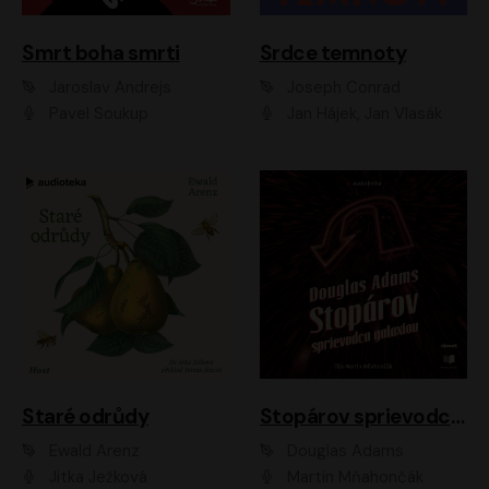
Smrt boha smrti
Srdce temnoty
Jaroslav Andrejs
Joseph Conrad
Pavel Soukup
Jan Hájek, Jan Vlasák
Staré odrůdy
Stopárov sprievodca galaxiou
Ewald Arenz
Douglas Adams
Jitka Ježková
Martin Mňahončák