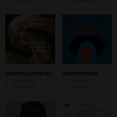
Peter Sklár
Petr Neskusil
Skutečná cesta ven
Slavná Nemesis
Patrik Banga
Ladislav Klíma
OneHotBook
Karel Dobrý