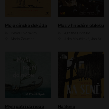
Moja čínska dekáda
Muž v hnědém obleku
Pavel Dvořák ml.
Agatha Christie
Mário Zeumer
Jitka Moučková, Jan Šťastný, Zbyšek Horák
Myši patří do nebe
Na Seně