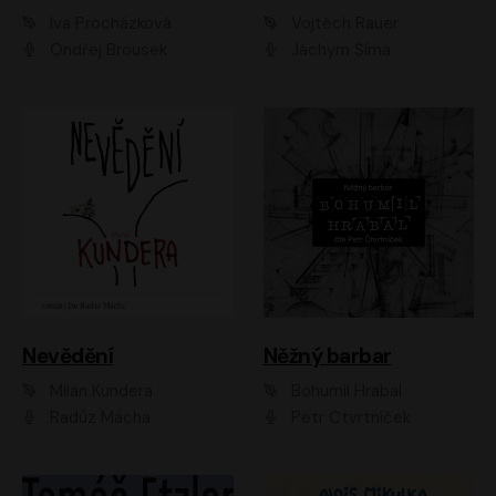
Iva Procházková
Vojtěch Rauer
Ondřej Brousek
Jáchym Šíma
Nevědění
Něžný barbar
Milan Kundera
Bohumil Hrabal
Radúz Mácha
Petr Čtvrtníček