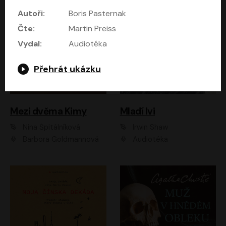
Autoři:
Boris Pasternak
Čte:
Martin Preiss
Vydal:
Audiotéka
Přehrát ukázku
Mezi dvěma Kimy
Mladí lvi
Nina Špitálníková
Irwin Shaw
Barbora Goldmannová
Audiotéka