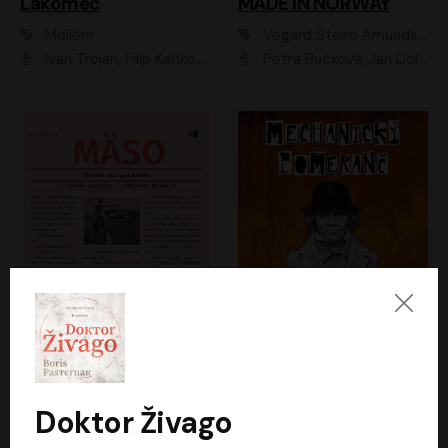
Lakomec
MADE IN NORWAY
Moliére
Vegard Steiro Amundsen
Ivan Trojan, Filip Kaňkovský, Ondřej Brousek, Anežka Šťastná, Klára Suchá, Jaromír Meduna, Dana Černá, Václav Vydra, Jiří Knot, Petr Lněnička, Lubor Šplíchal, Jiří Maryško, Petr Šplíchal
Petra Bučková, Jan Dolanský, Jiří Vyorálek, Ondřej Rychlý, Ondřej Vetchý, Klára Suchá, Jan Vlasák, Jana Stryková, Igor Bareš, Miroslav Etzler
Mäso
Mechanický pomeranč
Arpád Soltész
Anthony Burgess
Přemysl Boublík
David Novotný
Doktor Živago