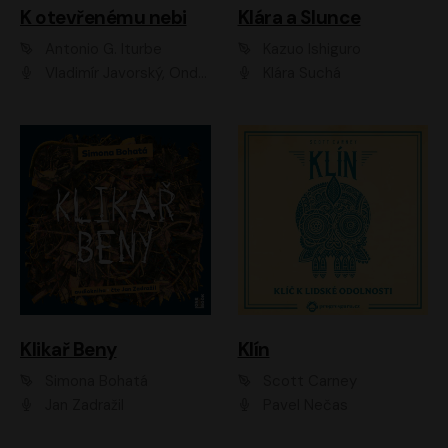
K otevřenému nebi
Klára a Slunce
Antonio G. Iturbe
Kazuo Ishiguro
Vladimír Javorský, Ondřej Brousek
Klára Suchá
Klikař Beny
Klín
Simona Bohatá
Scott Carney
Jan Zadražil
Pavel Nečas