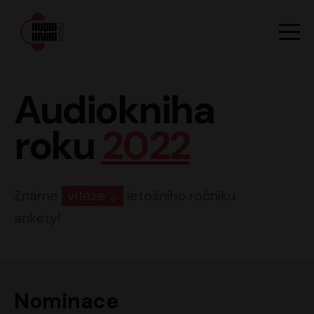
Hlavn
Men
Audiokniha roku
Audiokniha
roku
2022
Známe
vítěze
letošního ročníku
ankety!
Nominace