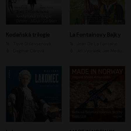
Kodaňská trilogie
La Fontainovy Bajky
Tove Ditlevsenová
Jean De La Fontaine
Dagmar Čárová
Jiří Vyorálek, Jan Meduna, Tereza Vilišová, Jitka Molavcová, Jan Vlasák, Petr Čtvrtníček, Vasil Fridrich, Jan Cina