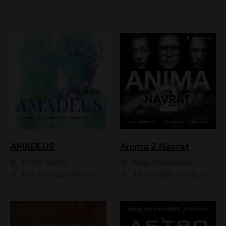
AMADEUS
Anima 2: Návrat
Peter Shaffer
Kinga Krzemińska
Martin Finger, Marek Lambora, Eliška Zbanková, Martin Písařík, Václav Neužil, Kamil Halbich, Aleš Procházka, Miroslav Táborský, Hanuš Bor, Jan Hájek
Jiří Vyorálek, Vanda Hybnerová, Jan Nedbal, Tereza Vilišová, Matylda Miškovská, Johana Tesařová, Jana Boušková, Ivana Uhlířová, Martin Myšička, Dana Černá, Ladislav Frej, Miroslav Hanuš, Zuzana Kronerová, Pavel Neškudla, Luboš Veselý, Jan Holík, Ondřej Malý, Leoš Noha, Karolína Baranová, Jan Battěk, Kryštof Bartoš, Daniela Čermáková, Hanuš Bor, Petr Gojda, Lucie Laňková, Jan Horák Radúz Mácha, Jan Meduna, Marta Menes, Jaromíra Mílová, Michal Sieczkowski, Jiří Suchánek, Anežka Šťastná, Lenka Vrtišková - Nejezchlebová, Jiří Wohanka