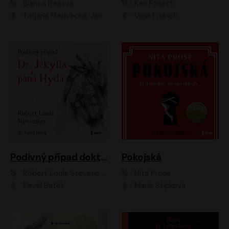
Bianca Bellová
Ken Follett
Taťjana Medvecká, Jan Vlasák
Vasil Fridrich
Podivný případ doktora Jekylla a pana Hyda
Pokojská
Robert Louis Stevenson
Nita Prose
Pavel Batěk
Marie Štípková