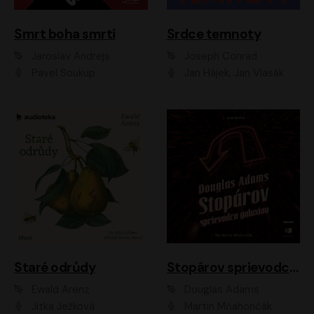
Smrt boha smrti
Srdce temnoty
Jaroslav Andrejs
Joseph Conrad
Pavel Soukup
Jan Hájek, Jan Vlasák
Staré odrůdy
Stopárov sprievodca galaxiou
Ewald Arenz
Douglas Adams
Jitka Ježková
Martin Mňahončák