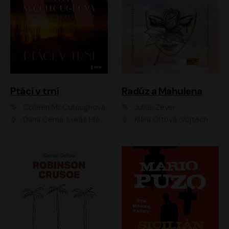
Ptáci v trní
Radúz a Mahulena
Colleen McCulloughová
Julius Zeyer
Dana Černá, Lukáš Hlavica
Klára Oltová, Vojtěch Hájek, Růžena Merunková, Dušan Sitek, Simona Postlerová, Ljuba Krbová, Petr Lněnička, Saša Rašilov