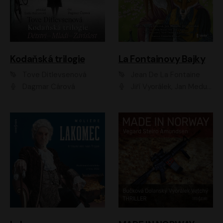
Kodaňská trilogie
La Fontainovy Bajky
Tove Ditlevsenová
Jean De La Fontaine
Dagmar Čárová
Jiří Vyorálek, Jan Meduna, Tereza Vilišová, Jitka Molavcová, Jan Vlasák, Petr Čtvrtníček, Vasil Fridrich, Jan Cina