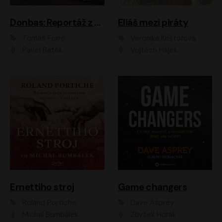
Donbas: Reportáž z ukrajinského konfliktu
Eliáš mezi piráty
Tomáš Forró
Veronika Krištofová
Pavel Batěk
Vojtěch Hájek
Ernettiho stroj
Game changers
Roland Portiche
Dave Asprey
Michal Bumbálek
Zbyšek Horák