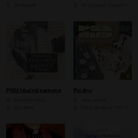
Jan Kolařík
Jiří Vyorálek, Helena Dvořáková, Pavel Šimčík, Ondřej Rychlý, Radek Holub, Filip Kaňkovský, Luboš Veselý, Tomáš Dastlík, Tereza Dočkalová, David Nyč
Příliš hlučná samota
Psí dny
Bohumil Hrabal
Jana Jašová
Jiří Lábus
Petra Špalková, Petr Čtvrtníček