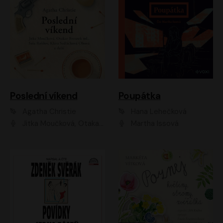
Poslední víkend
Poupátka
Agatha Christie
Hana Lehečková
Jitka Moučková, Otakar Brousek ml., Lenka Termerová, Šárka Krausová, Radek Hoppe, Petr Stach, Viktor Dvořák, Klára Oltová, Andrea Elsnerová, Saša Rašilov, Vojtěch Hájek, Barbora Vágnerová
Martha Issová