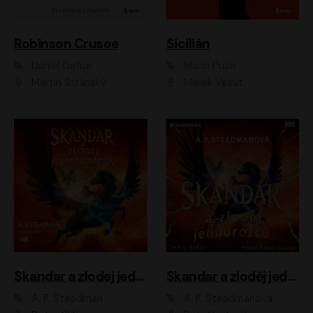
Robinson Crusoe
Sicilián
Daniel Defoe
Mario Puzo
Martin Stránský
Marek Vašut
Skandar a zlodej jednorožcov
Skandar a zloděj jednorožců
A. F. Steadman
A. F. Steadmanová