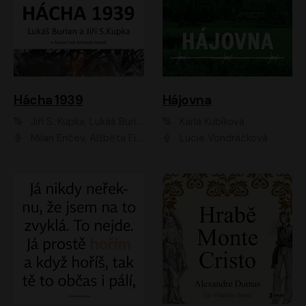
Hácha 1939
Hájovna
Jiří S. Kupka, Lukáš Burian
Karla Kubíková
Milan Enčev, Alžběta Fišerová, Marek Helma, Antonín Hardt, Jitka Sedláčková, Lukáš Burian, Vojtěch Havelka
Lucie Vondráčková