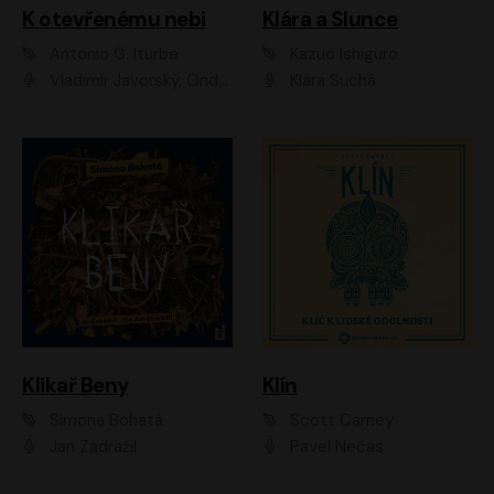
K otevřenému nebi
Klára a Slunce
Antonio G. Iturbe
Kazuo Ishiguro
Vladimír Javorský, Ondřej Brousek
Klára Suchá
Klikař Beny
Klín
Simona Bohatá
Scott Carney
Jan Zadražil
Pavel Nečas