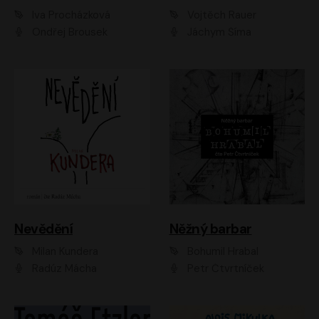
Iva Procházková
Vojtěch Rauer
Ondřej Brousek
Jáchym Šíma
Nevědění
Něžný barbar
Milan Kundera
Bohumil Hrabal
Radúz Mácha
Petr Čtvrtníček