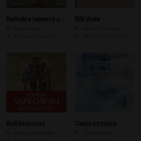
Belinda a tajemný výlet
Bílá Voda
Jolka Krásná
Kateřina Tučková
Michaela Maurerová
Dana Pešková, Johanna Tesařová, Ladislav Cigánek, Libuše Švormová, Oldřich Vlach, Pavla Tomicová, Petr Pochop, Tereza Vítů, Vanda Hybnerová
Boží bojovníci
Cesta mrtvých
Andrzej Sapkowski
Tomáš Boukal
Ernesto Čekan
Tomáš Jirman