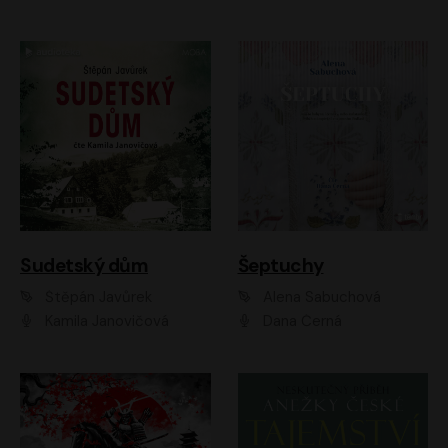
Sudetský dům
Šeptuchy
Štěpán Javůrek
Alena Sabuchová
Kamila Janovičová
Dana Černá