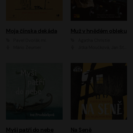
Moja čínska dekáda
Muž v hnědém obleku
Pavel Dvořák ml.
Agatha Christie
Mário Zeumer
Jitka Moučková, Jan Šťastný, Zbyšek Horák
Myši patří do nebe
Na Seně