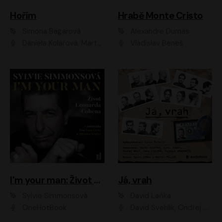
Hořím
Hrabě Monte Cristo
Simona Bagarová
Alexandre Dumas
Daniela Kolářová, Martha Issová, Pavel Řezníček, Klára Melíšková, Kryštof Hádek, Zdeněk Svěrák, Simona Bagarová
Vladislav Beneš
I'm your man: Život Leonarda Cohena
Já, vrah
Sylvie Simmonsová
David Laňka
OneHotBook
David Švehlík, Ondřej Malý, Anna Fialová, Cyril Dobrý, Vojtěch Vondráček, David Novotný, Ladislav Cigánek