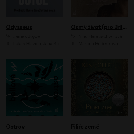
Odysseus
Osmý život (pro Brilku)
James Joyce
Nino Haratischwiliová
Lukáš Hlavica, Jana Stryková
Martina Hudečková
Ostrov
Pilíře země