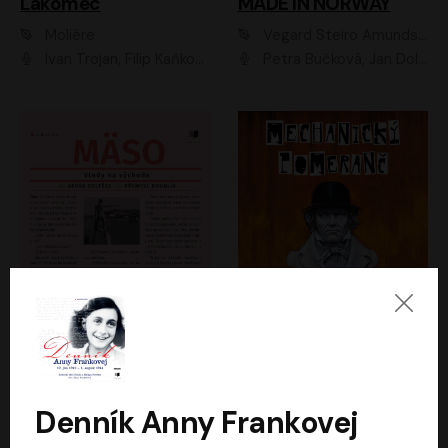
Lakomec
MADE IN NORWAY
Moliére
Vegard Steiro Amundsen
Ivan Trojan, Filip Kaňkovský, Ondřej Brousek, Anežka Šťastná, Klára Suchá, Jaromír Meduna, Dana Černá, Václav Vydra, Jiří Knot, Petr Lněnička, Lubor Šplíchal, Jiří Maryško, Petr Šplíchal
Petra Bučková, Jan Dolanský, Jiří Vyorálek, Ondřej Rychlý, Ondřej Vetchý, Klára Suchá, Jan Vlasák, Jana Stryková, Igor Bareš, Miroslav Etzler
Mäso
Mechanický pomeranč
Arpád Soltész
Anthony Burgess
Přemysl Boublík
David Novotný
Denník Anny Frankovej