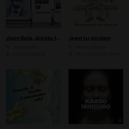
Jsem Baťa, dokážu to!
Jsem tu omylem
Jozef Banáš
Martin Johanna
Luboš Ondráček
Petr Čtvrtníček, Kryštof Hádek, Jiří Lábus, Dana Černá, Miroslav Táborský, Oldřich Navrátil, Milan Šteindler, David Vávra, Marie Tomsová