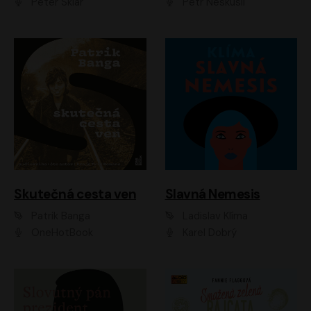
Peter Sklár
Petr Neskusil
Skutečná cesta ven
Slavná Nemesis
Patrik Banga
Ladislav Klíma
OneHotBook
Karel Dobrý