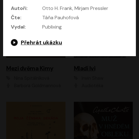
Autoři:
Otto H. Frank, Mirjam Pressler
Čte:
Táňa Pauhofová
Vydal:
Publixing
Přehrát ukázku
Mezi dvěma Kimy
Mladí lvi
Nina Špitálníková
Irwin Shaw
Barbora Goldmannová
Audiotéka