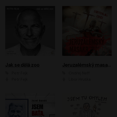
Jak se dělá zoo
Jeruzalémský masakr
Petr Fejk
Ondřej Neff
Petr Fejk
Libor Hruška