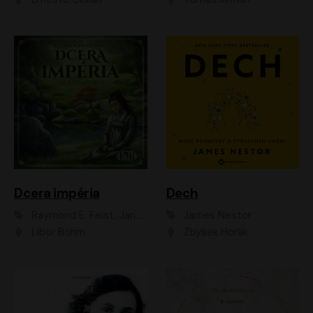
Dcera impéria
Dech
Raymond E. Feist, Janny Wurts
James Nestor
Libor Böhm
Zbyšek Horák