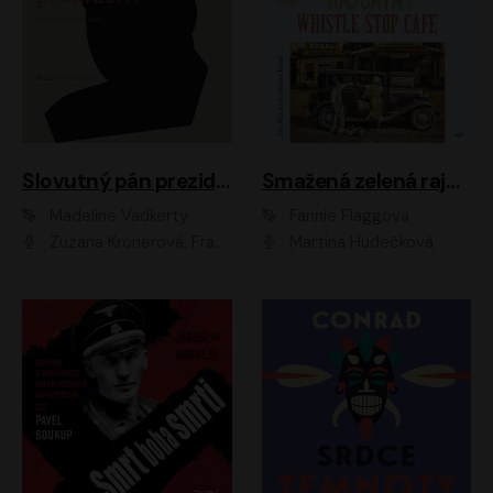
Slovutný pán prezident
Smažená zelená rajčata ve Whistle Stop Cafe
Madeline Vadkerty
Fannie Flaggová
Zuzana Kronerová, František Kovár, Božidara Turzonovová, Ľuboš Kostelný, Kristína Svarinská, Miro Noga, Richard Stanke, Lucia Siposová, Marián Miezga, Dado Nagy, Slávka Halčáková, Peter Rúfus, Filip Tůma, Lukáš Latinák, Dušan Kaprálik, Jana Oľhová, Stano Staško, Michal Hudák, Martin Kaprálik, Robo Jakab, Andrej Bán, Ivan Martinka, Martin Brezović, Patrik Lučan, Ondrej Kořínek, Scarlett Čanakyová, Andrej Žiarovský, Norbert Moravanský, Miro Králik, Marko Vrzgula, Ján Štrbák, Oliver Koniar, Roman Jaroš, Ján Kardoš, Barbora Kardošová, Ivan Kamenec, Madeline Vadkerty
Martina Hudečková