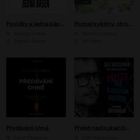
Povídky a jedna báseň
Poznej květiny, stromy, zvířátka
Zdeněk Svěrák
Markéta Vítková
Zdeněk Svěrák
Jiří Kniha
Předávání ohně
Přelet nad kukaččím hnízdem
Peter Podlesný
Dale Wasserman