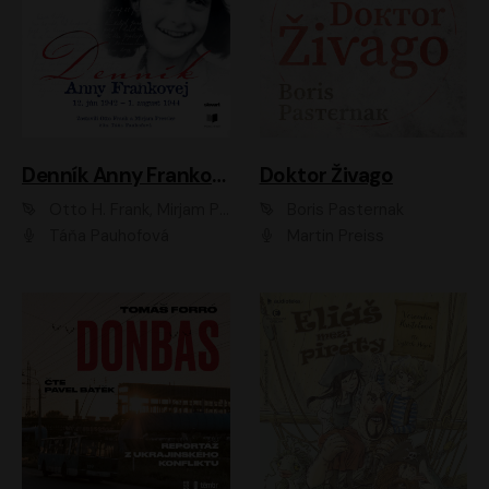
Denník Anny Frankovej
Doktor Živago
Otto H. Frank, Mirjam Pressler
Boris Pasternak
Táňa Pauhofová
Martin Preiss