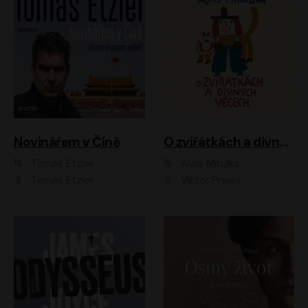
Novinářem v Číně
O zvířátkách a divných věcech
Tomáš Etzler
Alois Mikulka
Tomáš Etzler
Viktor Preiss