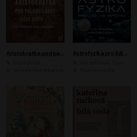
Aristokratka pod palbou lásky
Astrofyzika pro lidi ve spěchu
Evžen Boček
Neil deGrasse Tyson
Veronika Khek Kubařová
Pavel Hromádka