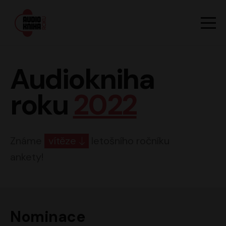
Hlavn
Men
Audiokniha roku
Audiokniha
roku
2022
Známe
vítěze
letošního ročníku
ankety!
Nominace