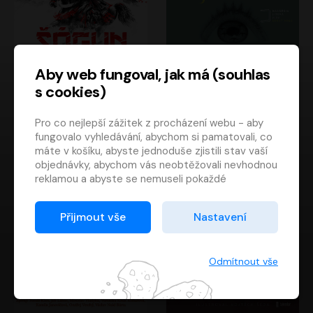
Aby web fungoval, jak má (souhlas
s cookies)
Šógun
Tajemství
Pro co nejlepší zážitek z procházení webu - aby
James Clavell
Tereza Dobiášová
fungovalo vyhledávání, abychom si pamatovali, co
Pavel Soukup
Milena Steinmasslová
máte v košíku, abyste jednoduše zjistili stav vaší
objednávky, abychom vás neobtěžovali nevhodnou
reklamou a abyste se nemuseli pokaždé
přihlašovat.
Proto od vás potřebujeme souhlas se
Přijmout vše
Nastavení
zpracováním souborů cookies
, tj. malých souborů,
které se dočasně ukládají ve vašem prohlížeči.
Děkujeme, že nám ho dáte a pomůžete nám tak
Odmítnout vše
web zlepšovat.