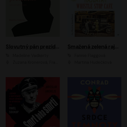
Slovutný pán prezident
Smažená zelená rajčata ve Whistle Stop Cafe
Madeline Vadkerty
Fannie Flaggová
Zuzana Kronerová, František Kovár, Božidara Turzonovová, Ľuboš Kostelný, Kristína Svarinská, Miro Noga, Richard Stanke, Lucia Siposová, Marián Miezga, Dado Nagy, Slávka Halčáková, Peter Rúfus, Filip Tůma, Lukáš Latinák, Dušan Kaprálik, Jana Oľhová, Stano Staško, Michal Hudák, Martin Kaprálik, Robo Jakab, Andrej Bán, Ivan Martinka, Martin Brezović, Patrik Lučan, Ondrej Kořínek, Scarlett Čanakyová, Andrej Žiarovský, Norbert Moravanský, Miro Králik, Marko Vrzgula, Ján Štrbák, Oliver Koniar, Roman Jaroš, Ján Kardoš, Barbora Kardošová, Ivan Kamenec, Madeline Vadkerty
Martina Hudečková