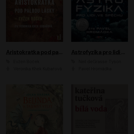
Aristokratka pod palbou lásky
Astrofyzika pro lidi ve spěchu
Evžen Boček
Neil deGrasse Tyson
Veronika Khek Kubařová
Pavel Hromádka