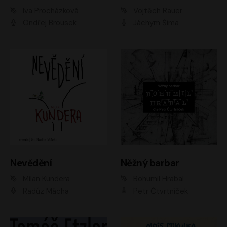
Iva Procházková
Vojtěch Rauer
Ondřej Brousek
Jáchym Šíma
Nevědění
Něžný barbar
Milan Kundera
Bohumil Hrabal
Radúz Mácha
Petr Čtvrtníček