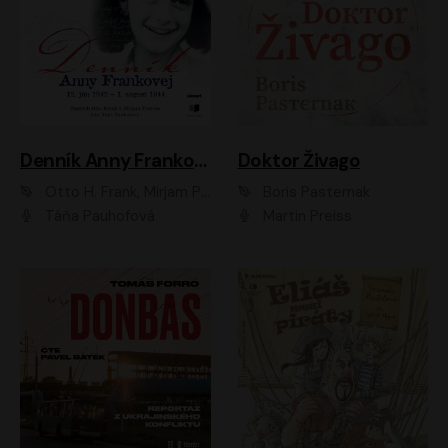
Denník Anny Frankovej
Doktor Živago
Otto H. Frank, Mirjam Pressler
Boris Pasternak
Táňa Pauhofová
Martin Preiss