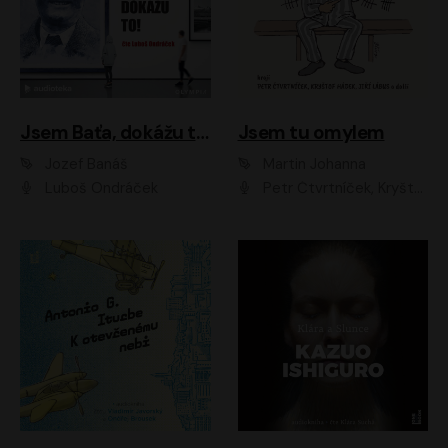
Jsem Baťa, dokážu to!
Jsem tu omylem
Jozef Banáš
Martin Johanna
Luboš Ondráček
Petr Čtvrtníček, Kryštof Hádek, Jiří Lábus, Dana Černá, Miroslav Táborský, Oldřich Navrátil, Milan Šteindler, David Vávra, Marie Tomsová