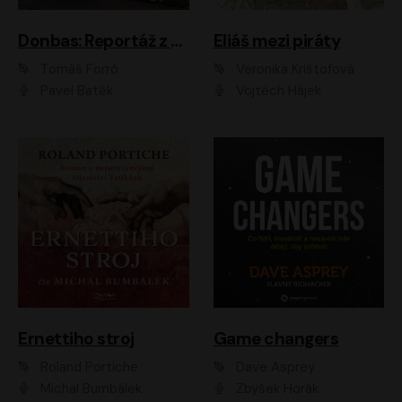
Donbas: Reportáž z ukrajinského konfliktu
Eliáš mezi piráty
Tomáš Forró
Veronika Krištofová
Pavel Batěk
Vojtěch Hájek
Ernettiho stroj
Game changers
Roland Portiche
Dave Asprey
Michal Bumbálek
Zbyšek Horák