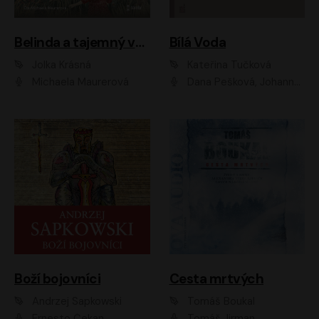
Belinda a tajemný výlet
Bílá Voda
Jolka Krásná
Kateřina Tučková
Michaela Maurerová
Dana Pešková, Johanna Tesařová, Ladislav Cigánek, Libuše Švormová, Oldřich Vlach, Pavla Tomicová, Petr Pochop, Tereza Vítů, Vanda Hybnerová
Boží bojovníci
Cesta mrtvých
Andrzej Sapkowski
Tomáš Boukal
Ernesto Čekan
Tomáš Jirman