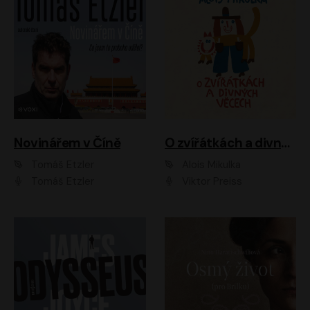
Novinářem v Číně
O zvířátkách a divných věcech
Tomáš Etzler
Alois Mikulka
Tomáš Etzler
Viktor Preiss