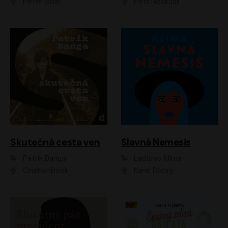
Peter Sklár
Petr Neskusil
Skutečná cesta ven
Slavná Nemesis
Patrik Banga
Ladislav Klíma
OneHotBook
Karel Dobrý