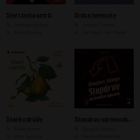
Smrt boha smrti
Srdce temnoty
Jaroslav Andrejs
Joseph Conrad
Pavel Soukup
Jan Hájek, Jan Vlasák
Staré odrůdy
Stopárov sprievodca galaxiou
Ewald Arenz
Douglas Adams
Jitka Ježková
Martin Mňahončák