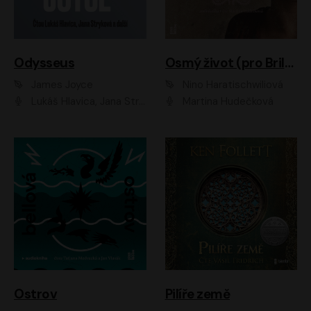
Odysseus
Osmý život (pro Brilku)
James Joyce
Nino Haratischwiliová
Lukáš Hlavica, Jana Stryková
Martina Hudečková
Ostrov
Pilíře země