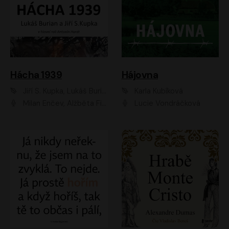
Hácha 1939
Hájovna
Jiří S. Kupka, Lukáš Burian
Karla Kubíková
Milan Enčev, Alžběta Fišerová, Marek Helma, Antonín Hardt, Jitka Sedláčková, Lukáš Burian, Vojtěch Havelka
Lucie Vondráčková