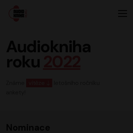
Hlavn
Men
Audiokniha roku
Audiokniha
roku
2022
Známe
vítěze
letošního ročníku
ankety!
Nominace