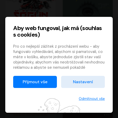
Aby web fungoval, jak má (souhlas
s cookies)
Šógun
Tajemství
Pro co nejlepší zážitek z procházení webu - aby
James Clavell
Tereza Dobiášová
fungovalo vyhledávání, abychom si pamatovali, co
Pavel Soukup
Milena Steinmasslová
máte v košíku, abyste jednoduše zjistili stav vaší
objednávky, abychom vás neobtěžovali nevhodnou
reklamou a abyste se nemuseli pokaždé
přihlašovat.
Proto od vás potřebujeme souhlas se
Přijmout vše
Nastavení
zpracováním souborů cookies
, tj. malých souborů,
které se dočasně ukládají ve vašem prohlížeči.
Děkujeme, že nám ho dáte a pomůžete nám tak
Odmítnout vše
web zlepšovat.