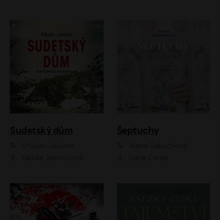
Sudetský dům
Šeptuchy
Štěpán Javůrek
Alena Sabuchová
Kamila Janovičová
Dana Černá