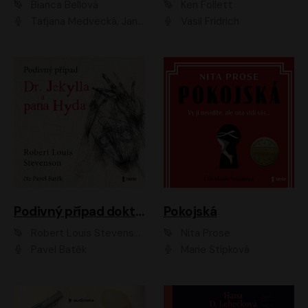
Bianca Bellová
Ken Follett
Taťjana Medvecká, Jan Vlasák
Vasil Fridrich
Podivný případ doktora Jekylla a pana Hyda
Pokojská
Robert Louis Stevenson
Nita Prose
Pavel Batěk
Marie Štípková