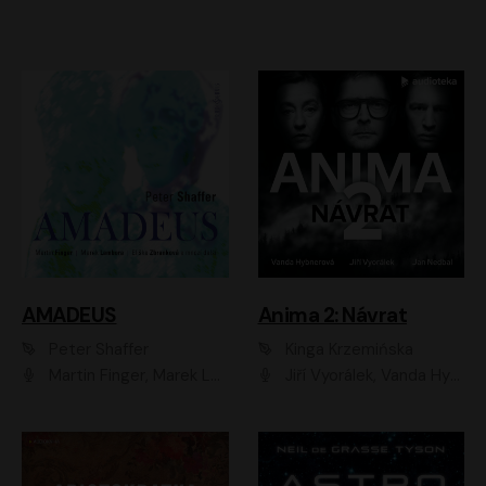
AMADEUS
Anima 2: Návrat
Peter Shaffer
Kinga Krzemińska
Martin Finger, Marek Lambora, Eliška Zbanková, Martin Písařík, Václav Neužil, Kamil Halbich, Aleš Procházka, Miroslav Táborský, Hanuš Bor, Jan Hájek
Jiří Vyorálek, Vanda Hybnerová, Jan Nedbal, Tereza Vilišová, Matylda Miškovská, Johana Tesařová, Jana Boušková, Ivana Uhlířová, Martin Myšička, Dana Černá, Ladislav Frej, Miroslav Hanuš, Zuzana Kronerová, Pavel Neškudla, Luboš Veselý, Jan Holík, Ondřej Malý, Leoš Noha, Karolína Baranová, Jan Battěk, Kryštof Bartoš, Daniela Čermáková, Hanuš Bor, Petr Gojda, Lucie Laňková, Jan Horák Radúz Mácha, Jan Meduna, Marta Menes, Jaromíra Mílová, Michal Sieczkowski, Jiří Suchánek, Anežka Šťastná, Lenka Vrtišková - Nejezchlebová, Jiří Wohanka