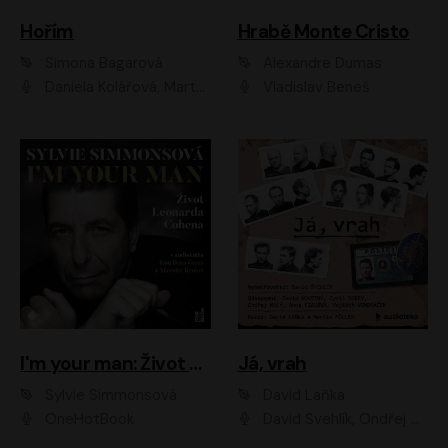
Hořím
Hrabě Monte Cristo
Simona Bagarová
Alexandre Dumas
Daniela Kolářová, Martha Issová, Pavel Řezníček, Klára Melíšková, Kryštof Hádek, Zdeněk Svěrák, Simona Bagarová
Vladislav Beneš
I'm your man: Život Leonarda Cohena
Já, vrah
Sylvie Simmonsová
David Laňka
OneHotBook
David Švehlík, Ondřej Malý, Anna Fialová, Cyril Dobrý, Vojtěch Vondráček, David Novotný, Ladislav Cigánek