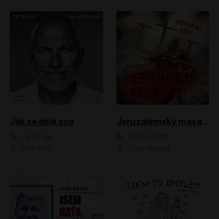
Jak se dělá zoo
Jeruzalémský masakr
Petr Fejk
Ondřej Neff
Petr Fejk
Libor Hruška