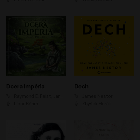
Dcera impéria
Dech
Raymond E. Feist, Janny Wurts
James Nestor
Libor Böhm
Zbyšek Horák