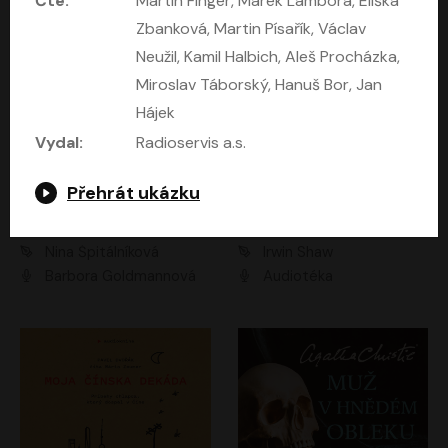
Čte:
Martin Finger, Marek Lambora, Eliška
Zbanková, Martin Písařík, Václav
Neužil, Kamil Halbich, Aleš Procházka,
Miroslav Táborský, Hanuš Bor, Jan
Hájek
Vydal:
Radioservis a.s.
Přehrát ukázku
Mezi dvěma Kimy
Mladí lvi
Nina Špitálníková
Irwin Shaw
Barbora Goldmannová
Audiotéka