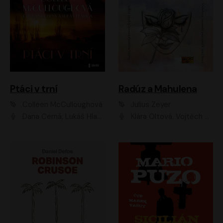
Ptáci v trní
Radúz a Mahulena
Colleen McCulloughová
Julius Zeyer
Dana Černá, Lukáš Hlavica
Klára Oltová, Vojtěch Hájek, Růžena Merunková, Dušan Sitek, Simona Postlerová, Ljuba Krbová, Petr Lněnička, Saša Rašilov