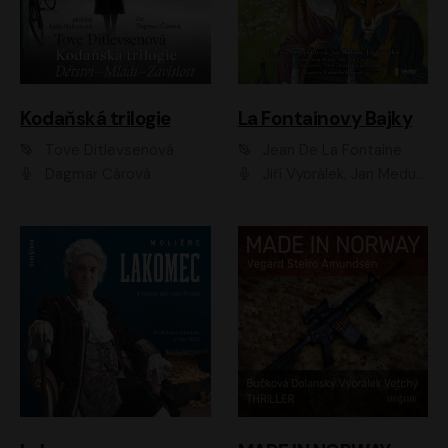
Kodaňská trilogie
La Fontainovy Bajky
Tove Ditlevsenová
Jean De La Fontaine
Dagmar Čárová
Jiří Vyorálek, Jan Meduna, Tereza Vilišová, Jitka Molavcová, Jan Vlasák, Petr Čtvrtníček, Vasil Fridrich, Jan Cina