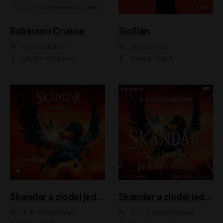
Robinson Crusoe
Sicilián
Daniel Defoe
Mario Puzo
Martin Stránský
Marek Vašut
Skandar a zlodej jednorožcov
Skandar a zloděj jednorožců
A. F. Steadman
A. F. Steadmanová