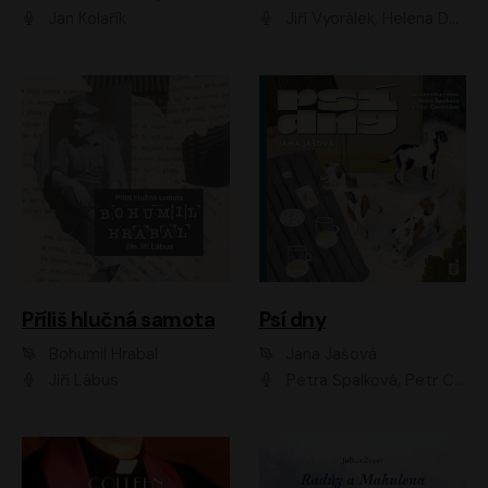
Jan Kolařík
Jiří Vyorálek, Helena Dvořáková, Pavel Šimčík, Ondřej Rychlý, Radek Holub, Filip Kaňkovský, Luboš Veselý, Tomáš Dastlík, Tereza Dočkalová, David Nyč
Příliš hlučná samota
Psí dny
Bohumil Hrabal
Jana Jašová
Jiří Lábus
Petra Špalková, Petr Čtvrtníček