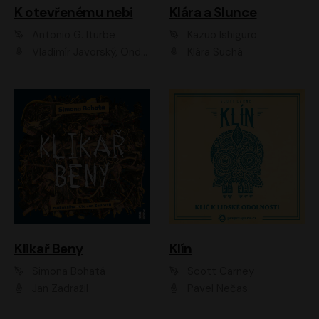
K otevřenému nebi
Klára a Slunce
Antonio G. Iturbe
Kazuo Ishiguro
Vladimír Javorský, Ondřej Brousek
Klára Suchá
Klikař Beny
Klín
Simona Bohatá
Scott Carney
Jan Zadražil
Pavel Nečas