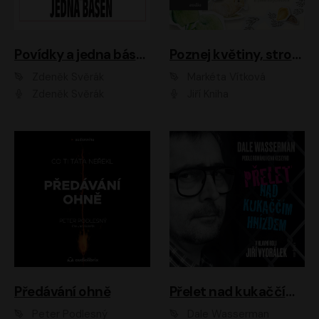
Povídky a jedna báseň
Poznej květiny, stromy, zvířátka
Zdeněk Svěrák
Markéta Vítková
Zdeněk Svěrák
Jiří Kniha
Předávání ohně
Přelet nad kukaččím hnízdem
Peter Podlesný
Dale Wasserman