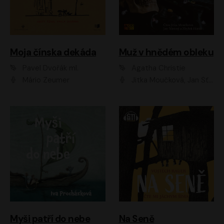
Moja čínska dekáda
Muž v hnědém obleku
Pavel Dvořák ml.
Agatha Christie
Mário Zeumer
Jitka Moučková, Jan Šťastný, Zbyšek Horák
Myši patří do nebe
Na Seně