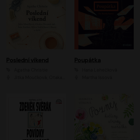
Poslední víkend
Poupátka
Agatha Christie
Hana Lehečková
Jitka Moučková, Otakar Brousek ml., Lenka Termerová, Šárka Krausová, Radek Hoppe, Petr Stach, Viktor Dvořák, Klára Oltová, Andrea Elsnerová, Saša Rašilov, Vojtěch Hájek, Barbora Vágnerová
Martha Issová